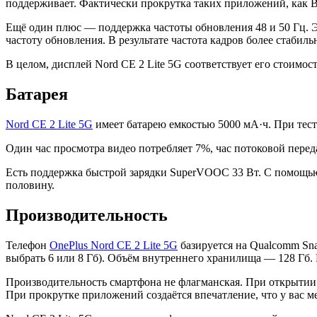
поддерживает. Фактически прокрутка таких приложений, как ВК
Ещё один плюс — поддержка частоты обновления 48 и 50 Гц. Эк
частоту обновления. В результате частота кадров более стаби
В целом, дисплей Nord CE 2 Lite 5G соответствует его стоимос
Батарея
Nord CE 2 Lite 5G
имеет батарею емкостью 5000 мА·ч. При тест
Один час просмотра видео потребляет 7%, час потоковой перед
Есть поддержка быстрой зарядки SuperVOOC 33 Вт. С помощью 
половину.
Производительность
Телефон
OnePlus Nord CE 2 Lite 5G
базируется на Qualcomm Sna
выбрать 6 или 8 Гб). Объём внутреннего хранилища — 128 Гб.
Производительность смартфона не флагманская. При открытии
При прокрутке приложений создаётся впечатление, что у вас ме