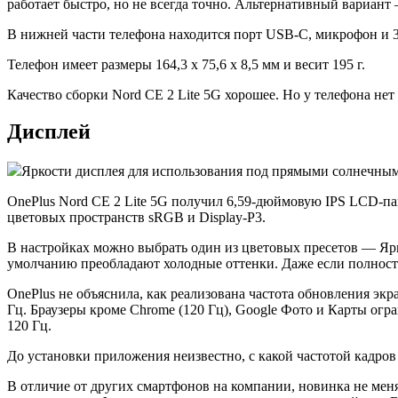
работает быстро, но не всегда точно. Альтернативный вариант
В нижней части телефона находится порт USB-C, микрофон и 3
Телефон имеет размеры 164,3 х 75,6 х 8,5 мм и весит 195 г.
Качество сборки Nord CE 2 Lite 5G хорошее. Но у телефона не
Дисплей
Яркости дисплея для использования под прямыми солнечным
OnePlus Nord CE 2 Lite 5G получил 6,59-дюймовую IPS LCD-пан
цветовых пространств sRGB и Display-P3.
В настройках можно выбрать один из цветовых пресетов — Ярк
умолчанию преобладают холодные оттенки. Даже если полность
OnePlus не объяснила, как реализована частота обновления экра
Гц. Браузеры кроме Chrome (120 Гц), Google Фото и Карты огр
120 Гц.
До установки приложения неизвестно, с какой частотой кадров 
В отличие от других смартфонов на компании, новинка не меня