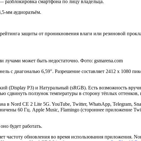
 — разблокировка смартфона по лицу владельца.
,5-мм аудиоразъём.
т рейтинга защиты от проникновения влаги или резиновой прокла
и лучами может быть недостаточно. Фото: gsmarena.com
ель с диагональю 6,59″. Разрешение составляет 2412 x 1080 пик
ий (Display P3) и Натуральный (sRGB). Есть возможность вруч
ю сдвинуть ползунок температуры в сторону тёплых оттенков, ц
на в Nord CE 2 Lite 5G. YouTube, Twitter, WhatsApp, Telegram, 
аничены 60 Гц. Apple Music, Flamingo (стороннее приложение Tw
оно будет работать.
ет частоту обновления во время использования приложения. Nord