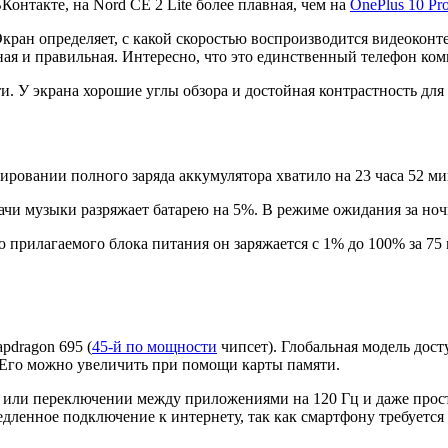
онтакте, на Nord CE 2 Lite более плавная, чем на
OnePlus 10 Pr
ран определяет, с какой скоростью воспроизводится видеоконтен
льная и правильная. Интересно, что это единственный телефон к
ти. У экрана хорошие углы обзора и достойная контрастность дл
ировании полного заряда аккумулятора хватило на 23 часа 52 м
ачи музыки разряжает батарею на 5%. В режиме ожидания за ночь
прилагаемого блока питания он заряжается с 1% до 100% за 75 
pdragon 695 (
45-й по мощности
чипсет). Глобальная модель дост
 Его можно увеличить при помощи карты памяти.
 или переключении между приложениями на 120 Гц и даже прост
дленное подключение к интернету, так как смартфону требуется 