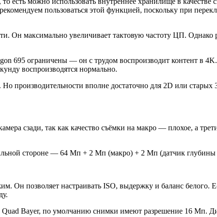
то есть можно использовать внутреннее хранилище в качестве с
не рекомендуем пользоваться этой функцией, поскольку при пе
ти. Он максимально увеличивает тактовую частоту ЦП. Однако
on 695 ограничены — он с трудом воспроизводит контент в 4K. 
екунду воспроизводятся нормально.
р. Но производительности вполне достаточно для 2D или старых 
амера сзади, так как качество съёмки на макро — плохое, а тре
льной стороне — 64 Мп + 2 Мп (макро) + 2 Мп (датчик глубины 
. Он позволяет настраивать ISO, выдержку и баланс белого. Е
ду.
 Quad Bayer, по умолчанию снимки имеют разрешение 16 Мп. Д