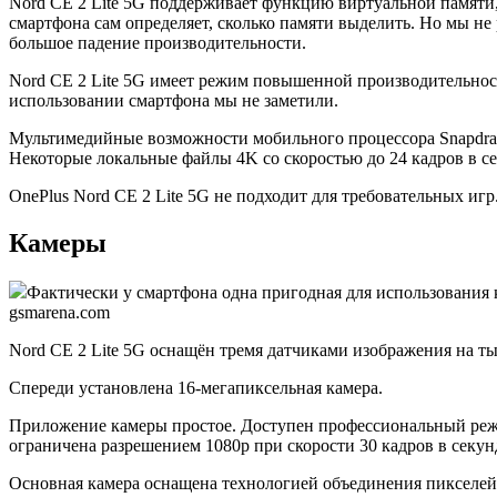
Nord CE 2 Lite 5G поддерживает функцию виртуальной памяти, 
смартфона сам определяет, сколько памяти выделить. Но мы 
большое падение производительности.
Nord CE 2 Lite 5G имеет режим повышенной производительнос
использовании смартфона мы не заметили.
Мультимедийные возможности мобильного процессора Snapdrag
Некоторые локальные файлы 4K со скоростью до 24 кадров в с
OnePlus Nord CE 2 Lite 5G не подходит для требовательных иг
Камеры
Фактически у смартфона одна пригодная для использования к
gsmarena.com
Nord CE 2 Lite 5G оснащён тремя датчиками изображения на ты
Спереди установлена 16-мегапиксельная камера.
Приложение камеры простое. Доступен профессиональный режим
ограничена разрешением 1080p при скорости 30 кадров в секун
Основная камера оснащена технологией объединения пикселей