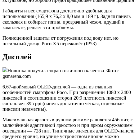
актуальное, но хорошо предотвращающее появление царапин.
Габариты и вес смартфона достаточно удобные для
использования (165,9 x 76,2 x 8,0 мм и 189 г). Задняя панель
скользкая и собирает пятна, прозрачный чехол, идущий в
комплекте, решает эти проблемы.
Полноценной защиты от погружения под воду нет, но
несильный дождь Poco X5 переживёт (IP53).
Дисплей
Новинка получила экран отличного качества. Фото:
gsmarena.com
6,67-дюймовый OLED-дисплей — одна из главных
особенностей смартфона Poco. При разрешении 1080 x 2400
пикселей и соотношении сторон 20:9 плотность пикселей
составляет 395 ppi (панель достаточно чёткая, отдельные
пиксели незаметны).
Максимальная яркость в ручном режиме равняется 456 нит, с
включённой адаптивной яркостью и при ярком окружающем
освещении — 728 нит. Типичные значения для OLED-панели
среднего уровня, на улице устройством вполне можно