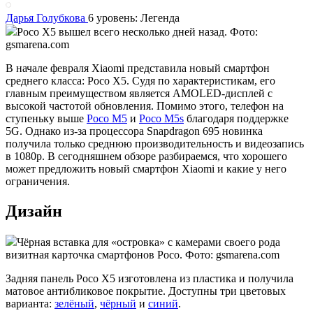
Дарья Голубкова
6 уровень: Легенда
Poco X5 вышел всего несколько дней назад. Фото:
gsmarena.com
В начале февраля Xiaomi представила новый смартфон
среднего класса: Poco X5. Судя по характеристикам, его
главным преимуществом является AMOLED-дисплей с
высокой частотой обновления. Помимо этого, телефон на
ступеньку выше
Poco M5
и
Poco M5s
благодаря поддержке
5G. Однако из-за процессора Snapdragon 695 новинка
получила только среднюю производительность и видеозапись
в 1080р. В сегодняшнем обзоре разбираемся, что хорошего
может предложить новый смартфон Xiaomi и какие у него
ограничения.
Дизайн
Чёрная вставка для «островка» с камерами своего рода
визитная карточка смартфонов Poco. Фото: gsmarena.com
Задняя панель Poco X5 изготовлена из пластика и получила
матовое антибликовое покрытие. Доступны три цветовых
варианта:
зелёный
,
чёрный
и
синий
.