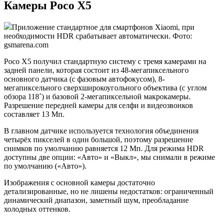
Камеры Poco X5
Приложение стандартное для смартфонов Xiaomi, при
необходимости HDR срабатывает автоматически. Фото:
gsmarena.com
Poco X5 получил стандартную систему с тремя камерами на
задней панели, которая состоит из 48-мегапиксельного
основного датчика (с фазовым автофокусом), 8-
мегапиксельного сверхширокоугольного объектива (с углом
обзора 118˚) и базовой 2-мегапиксельной макрокамеры.
Разрешение передней камеры для селфи и видеозвонков
составляет 13 Мп.
В главном датчике используется технология объединения
четырёх пикселей в один большой, поэтому разрешение
снимков по умолчанию равняется 12 Мп. Для режима HDR
доступны две опции: «Авто» и «Выкл», мы снимали в режиме
по умолчанию («Авто»).
Изображения с основной камеры достаточно
детализированные, но не лишены недостатков: ограниченный
динамический диапазон, заметный шум, преобладание
холодных оттенков.