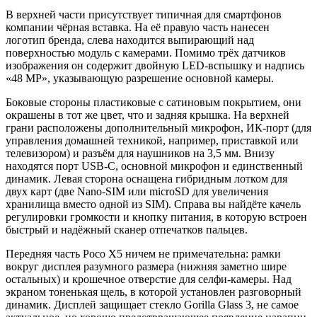
В верхней части присутствует типичная для смартфонов
компании чёрная вставка. На её правую часть нанесен
логотип бренда, слева находится выпирающий над
поверхностью модуль с камерами. Помимо трёх датчиков
изображения он содержит двойную LED-вспышку и надпись
«48 MP», указывающую разрешение основной камеры.
Боковые стороны пластиковые с сатиновым покрытием, они
окрашены в тот же цвет, что и задняя крышка. На верхней
грани расположены дополнительный микрофон, ИК-порт (для
управления домашней техникой, например, приставкой или
телевизором) и разъём для наушников на 3,5 мм. Внизу
находятся порт USB-C, основной микрофон и единственный
динамик. Левая сторона оснащена гибридным лотком для
двух карт (две Nano-SIM или microSD для увеличения
хранилища вместо одной из SIM). Справа вы найдёте качель
регулировки громкости и кнопку питания, в которую встроен
быстрый и надёжный сканер отпечатков пальцев.
Передняя часть Poco X5 ничем не примечательна: рамки
вокруг дисплея разумного размера (нижняя заметно шире
остальных) и крошечное отверстие для селфи-камеры. Над
экраном тоненькая щель, в которой установлен разговорный
динамик. Дисплей защищает стекло Gorilla Glass 3, не самое