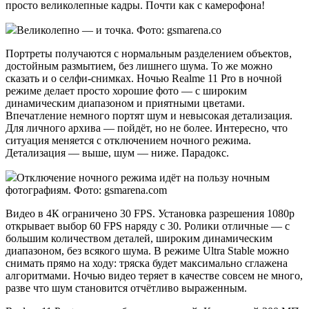
просто великолепные кадры. Почти как с камерофона!
Великолепно — и точка. Фото: gsmarena.co
Портреты получаются с нормальным разделением объектов,
достойным размытием, без лишнего шума. То же можно
сказать и о селфи-снимках. Ночью Realme 11 Pro в ночной
режиме делает просто хорошие фото — с широким
динамическим диапазоном и приятными цветами.
Впечатление немного портят шум и невысокая детализация.
Для личного архива — пойдёт, но не более. Интересно, что
ситуация меняется с отключением ночного режима.
Детализация — выше, шум — ниже. Парадокс.
Отключение ночного режима идёт на пользу ночным
фотографиям. Фото: gsmarena.com
Видео в 4К ограничено 30 FPS. Установка разрешения 1080p
открывает выбор 60 FPS наряду с 30. Ролики отличные — с
большим количеством деталей, широким динамическим
диапазоном, без всякого шума. В режиме Ultra Stable можно
снимать прямо на ходу: тряска будет максимально сглажена
алгоритмами. Ночью видео теряет в качестве совсем не много,
разве что шум становится отчётливо выраженным.