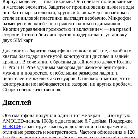
Корпус моделей — пластиковый. Он сочетает полированные
и матовые элементы. Защиты от проникновения пыли и воды
нет. Зато выразительный, круглый блок камер с дизайном в
стиле виниловой пластинки выглядит необычно. Микрофон
размещен в верхней части рядом с одним из динамиков.
Кнопки управления громкостью и включением — на правой
стороне. Лотки обоих аппаратов поддерживают установку
двух SIM-карт.
Для своих габаритов смартфоны тонкие и лёгкие, с удобным
хватом благодаря изогнутой конструкции дисплея и задней
крышки. В сочетании с броским дизайном это делает Realme
11 Pro и 11 Pro+ удачным выбором для женской аудитории,
мужчин и подростков с небольшим размером ладони и
ценителей нетяжёлых аксессуаров. Отдельно отметим, что в
конструкции не наблюдается ни зазоров, ни других проблем.
Сборка очень качественная.
Дисплей
Оба смартфона получили один и тот же экран — изогнутую
AMOLED-панель 1080p с диагональю 6,7 дюйма. Поддержка
HDR10+
гарантирует высокую детализацию изображения,
отличные резкость и контрастность. Частота обновления в 120
Гц обеспечивает плавную работу лаунчера и высокий реализм