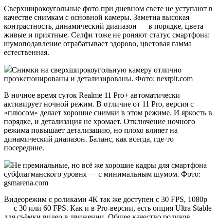
Сверхширокоугольные фото при дневном свете не уступают в
качестве снимкам с основной камеры. Заметна высокая
контрастность, динамический диапазон — в порядке, цвета
живые и приятные. Селфи тоже не роняют статус смартфона:
шумоподавление отрабатывает здорово, цветовая гамма
естественная.
Снимки на сверхширокоугольную камеру отлично
проэкспонированы и детализированы. Фото: nextpit.com
В ночное время суток Realme 11 Pro+ автоматически
активирует ночной режим. В отличие от 11 Pro, версия с
«плюсом» делает хорошие снимки в этом режиме. И яркость в
порядке, и детализация не хромает. Отключение ночного
режима повышает детализацию, но плохо влияет на
динамический диапазон. Баланс, как всегда, где-то
посередине.
Не премиальные, но всё же хорошие кадры для смартфона
субфлагманского уровня — с минимальным шумом. Фото:
gsmarena.com
Видеорежим с роликами 4К так же доступен с 30 FPS, 1080p
— с 30 или 60 FPS. Как и в Pro-версии, есть опция Ultra Stable
для съёмки видео в движении. Общее качество роликов