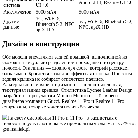
Android 13, Realme UI 4.0
система
UI 4.0
Аккумулятор
5000 мАч
5000 мАч
5G, Wi-Fi 6,
Другие
5G, Wi-Fi 6, Bluetooth 5.2,
Bluetooth 5.2, NFC,
данные
NFC, aptX HD
aptX HD
Дизайн и конструкция
Обе модели впечатляют задней крышкой, выполненной из
экокожи и визуально разделённой проходящей по центру
полосой. Эта линия — словно луч света, который рассекает
блок камер. Бросается в глаза и эффектная строчка. При этом
задняя крышка не собирает отпечатков пальцев.
Альтернативный вариант дизайна — полностью чёрная,
текстурная задняя крышка. Стилистика Lychee Leather Design
разработана при участии Маттео Менотто — бывшего
дизайнера компании Gucci. Realme 11 Pro и Realme 11 Pro + —
смартфоны, которые хочется носить без чехла.
На свету смартфоны 11 Pro и 11 Pro+ в расцветках с
полосой не уступают в шарме премиальным флагманам. Фото:
gsmmaniak.pl