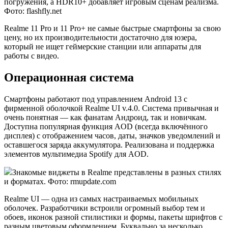
погружения, а HDR10+ добавляет игровым сценам реализма.
Фото: flashfly.net
Realme 11 Pro и 11 Pro+ не самые быстрые смартфоны за свою
цену, но их производительности достаточно для юзера,
который не ищет геймерские станции или аппараты для
работы с видео.
Операционная система
Смартфоны работают под управлением Android 13 с
фирменной оболочкой Realme UI v.4.0. Система привычная и
очень понятная — как фанатам Андроид, так и новичкам.
Доступна популярная функция AOD (всегда включённого
дисплея) с отображением часов, даты, значков уведомлений и
оставшегося заряда аккумулятора. Реализована и поддержка
элементов мультимедиа Spotify для AOD.
Знакомые виджеты в Realme представлены в разных стилях
и форматах. Фото: rmupdate.com
Realme UI — одна из самых настраиваемых мобильных
оболочек. Разработчики встроили огромный выбор тем и
обоев, иконок разной стилистики и формы, пакеты шрифтов с
разным цветовым оформлением. Буквально за несколько