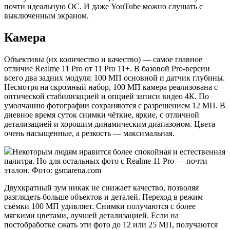
почти идеальную ОС. И даже YouTube можно слушать с
выключенным экраном.
Камера
Объективы (их количество и качество) — самое главное
отличие Realme 11 Pro от 11 Pro 11+. В базовой Pro-версии
всего два задних модуля: 100 МП основной и датчик глубины.
Несмотря на скромный набор, 100 МП камера реализована с
оптической стабилизацией и опцией записи видео 4К. По
умолчанию фотографии сохраняются с разрешением 12 МП. В
дневное время суток снимки чёткие, яркие, с отличной
детализацией и хорошим динамическим диапазоном. Цвета
очень насыщенные, а резкость — максимальная.
Некоторым людям нравится более спокойная и естественная
палитра. Но для остальных фото с Realme 11 Pro — почти
эталон. Фото: gsmarena.com
Двухкратный зум никак не снижает качество, позволяя
разглядеть больше объектов и деталей. Переход в режим
съёмки 100 МП удивляет. Снимки получаются с более
мягкими цветами, лучшей детализацией. Если на
постобработке сжать эти фото до 12 или 25 МП, получаются