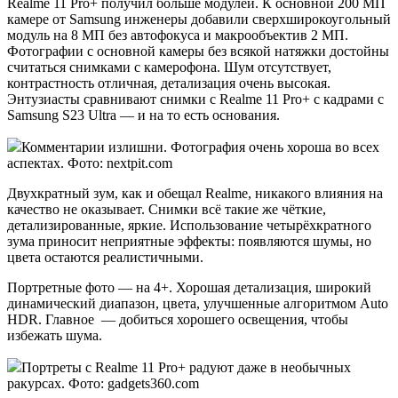
Realme 11 Pro+ получил больше модулей. К основной 200 МП
камере от Samsung инженеры добавили сверхширокоугольный
модуль на 8 МП без автофокуса и макрообъектив 2 МП.
Фотографии с основной камеры без всякой натяжки достойны
считаться снимками с камерофона. Шум отсутствует,
контрастность отличная, детализация очень высокая.
Энтузиасты сравнивают снимки с Realme 11 Pro+ с кадрами с
Samsung S23 Ultra — и на то есть основания.
Комментарии излишни. Фотография очень хороша во всех
аспектах. Фото: nextpit.com
Двухкратный зум, как и обещал Realme, никакого влияния на
качество не оказывает. Снимки всё такие же чёткие,
детализированные, яркие. Использование четырёхкратного
зума приносит неприятные эффекты: появляются шумы, но
цвета остаются реалистичными.
Портретные фото — на 4+. Хорошая детализация, широкий
динамический диапазон, цвета, улучшенные алгоритмом Auto
HDR. Главное — добиться хорошего освещения, чтобы
избежать шума.
Портреты с Realme 11 Pro+ радуют даже в необычных
ракурсах. Фото: gadgets360.com