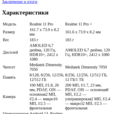
Заключение и итоги
Характеристики
Модель
Realme 11 Pro
Realme 11 Pro +
161.7 х 73.9 х 8.2
Размер
161.6 x 73.9 x 8.2 мм
мм
Вес
183 г
183 г
AMOLED 6,7
дюйма, 120 Гц,
AMOLED 6,7 дюйма, 120
Дисплей
HDR10+, 2412 x
Гц, HDR10+, 2412 x 1080
1080
Mediatek Dimensity
Чипсет
Mediatek Dimensity 7050
7050
8/128, 8/256, 12/256,
8/256, 12/256, 12/512 ГБ,
Память
12/512 ГБ
12 ГБ/1 ТБ
100 МП, f/1.8, 26
200 МП, f/1.7, 23 мм,
мм, PDAF, OIS —
PDAF, OIS — основная8
основная2 МП,
МП, f/2.2 —
Камера
f/2.4 — макро16
ультраширокая2 МП, f/2.4
МП, f/2.5 —
— макро32 МП, f/2.5 —
фронтальная
фронтальная
Операционная
Android 13, Realme