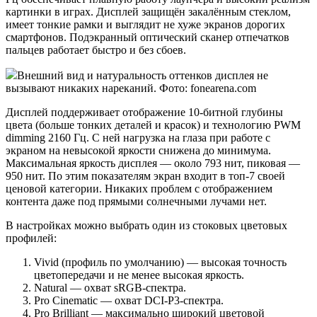
картинки в играх. Дисплей защищён закалённым стеклом,
имеет тонкие рамки и выглядит не хуже экранов дорогих
смартфонов. Подэкранный оптический сканер отпечатков
пальцев работает быстро и без сбоев.
Внешний вид и натуральность оттенков дисплея не
вызывают никаких нареканий. Фото: fonearena.com
Дисплей поддерживает отображение 10-битной глубины
цвета (больше тонких деталей и красок) и технологию PWM
dimming 2160 Гц. С ней нагрузка на глаза при работе с
экраном на невысокой яркости снижена до минимума.
Максимальная яркость дисплея — около 793 нит, пиковая —
950 нит. По этим показателям экран входит в топ-7 своей
ценовой категории. Никаких проблем с отображением
контента даже под прямыми солнечными лучами нет.
В настройках можно выбрать один из стоковых цветовых
профилей:
Vivid (профиль по умолчанию) — высокая точность
цветопередачи и не менее высокая яркость.
Natural — охват sRGB-спектра.
Pro Cinematic — охват DCI-P3-спектра.
Pro Brilliant — максимально широкий цветовой