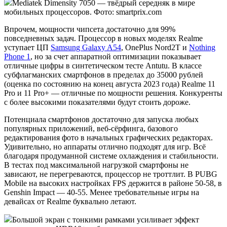
Mediatek Dimensity 7050 — твёдрый середняк в мире
мобильных процессоров. Фото: smartprix.com
Впрочем, мощности чипсета достаточно для 99%
повседневных задач. Процессор в новых моделях Realme
уступает ЦП
Samsung Galaxy A54
, OnePlus Nord2T и
Nothing
Phone 1
, но за счет аппаратной оптимизации показывает
отличные цифры в синтетическом тесте Antutu. В классе
субфлагманских смартфонов в пределах до 35000 рублей
(оценка по состоянию на конец августа 2023 года) Realme 11
Pro и 11 Pro+ — отличные по мощности решения. Конкуренты
с более высокими показателями будут стоить дороже.
Потенциала смартфонов достаточно для запуска любых
популярных приложений, веб-сёрфинга, базового
редактирования фото в начальных графических редакторах.
Удивительно, но аппараты отлично подходят для игр. Всё
благодаря продуманной системе охлаждения и стабильности.
В тестах под максимальной нагрузкой смартфоны не
зависают, не перегреваются, процессор не троттлит. В PUBG
Mobile на высоких настройках FPS держится в районе 50-58, в
Genshin Impact — 40-55. Менее требовательные игры на
девайсах от Realme буквально летают.
Большой экран с тонкими рамками усиливает эффект