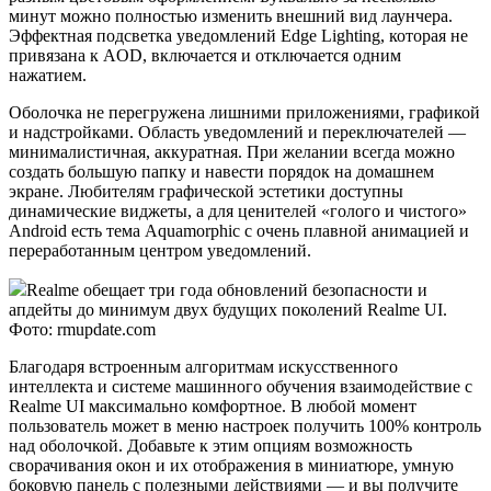
минут можно полностью изменить внешний вид лаунчера.
Эффектная подсветка уведомлений Edge Lighting, которая не
привязана к AOD, включается и отключается одним
нажатием.
Оболочка не перегружена лишними приложениями, графикой
и надстройками. Область уведомлений и переключателей —
минималистичная, аккуратная. При желании всегда можно
создать большую папку и навести порядок на домашнем
экране. Любителям графической эстетики доступны
динамические виджеты, а для ценителей «голого и чистого»
Android есть тема Aquamorphic с очень плавной анимацией и
переработанным центром уведомлений.
Realme обещает три года обновлений безопасности и
апдейты до минимум двух будущих поколений Realme UI.
Фото: rmupdate.com
Благодаря встроенным алгоритмам искусственного
интеллекта и системе машинного обучения взаимодействие с
Realme UI максимально комфортное. В любой момент
пользователь может в меню настроек получить 100% контроль
над оболочкой. Добавьте к этим опциям возможность
сворачивания окон и их отображения в миниатюре, умную
боковую панель с полезными действиями — и вы получите