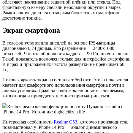
облегчает наклеивание защитной плёнки или стекла. Под
фронтальную камеру сделали небольшой округлый вырез.
Рамки вокруг дисплея по меркам бюджетных смартфонов
достаточно тонкие.
Экран смартфона
В телефон установили дисплей на основе IPS-матрицы
диагональю 6,74 дюйма. Его разрешение — 2400х1080
пикселей. Частота обновления кадров — 90 Гц, но есть нюанс.
Такой показатель возможен только для интерфейса смартфона.
В играх и приложениях частота развёртки не превышает 60
Гц.
Пиковая яркость экрана составляет 560 нит. Этого показателя
хватает для комфортного использования смартфона почти в
любых условиях. Даже на солнце экран остаётся читаемым,
хотя иногда и приходится немного присматриваться.
Realme реализовали функцию по типу Dynamic Island из
iPhone 14 Pro. Источник: digitalcitizen.life
Интересная особенность
Realme C53
, которую производитель
позаимствовал у iPhone 14 Pro — аналог динамического
острова. В области фронтальной камеры появляется