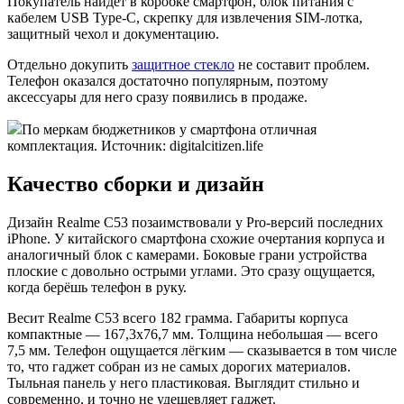
Покупатель найдёт в коробке смартфон, блок питания с
кабелем USB Type-C, скрепку для извлечения SIM-лотка,
защитный чехол и документацию.
Отдельно докупить
защитное стекло
не составит проблем.
Телефон оказался достаточно популярным, поэтому
аксессуары для него сразу появились в продаже.
По меркам бюджетников у смартфона отличная
комплектация. Источник: digitalcitizen.life
Качество сборки и дизайн
Дизайн Realme C53 позаимствовали у Pro-версий последних
iPhone. У китайского смартфона схожие очертания корпуса и
аналогичный блок с камерами. Боковые грани устройства
плоские с довольно острыми углами. Это сразу ощущается,
когда берёшь телефон в руку.
Весит Realme C53 всего 182 грамма. Габариты корпуса
компактные — 167,3х76,7 мм. Толщина небольшая — всего
7,5 мм. Телефон ощущается лёгким — сказывается в том числе
то, что гаджет собран из не самых дорогих материалов.
Тыльная панель у него пластиковая. Выглядит стильно и
современно, и точно не удешевляет гаджет.