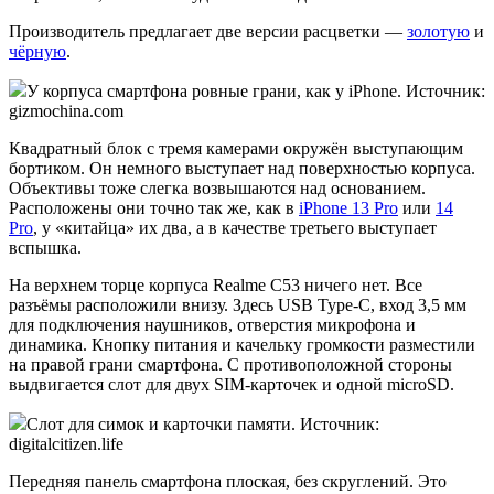
Производитель предлагает две версии расцветки —
золотую
и
чёрную
.
У корпуса смартфона ровные грани, как у iPhone. Источник:
gizmochina.com
Квадратный блок с тремя камерами окружён выступающим
бортиком. Он немного выступает над поверхностью корпуса.
Объективы тоже слегка возвышаются над основанием.
Расположены они точно так же, как в
iPhone 13 Pro
или
14
Pro
, у «китайца» их два, а в качестве третьего выступает
вспышка.
На верхнем торце корпуса Realme C53 ничего нет. Все
разъёмы расположили внизу. Здесь USB Type-С, вход 3,5 мм
для подключения наушников, отверстия микрофона и
динамика. Кнопку питания и качельку громкости разместили
на правой грани смартфона. С противоположной стороны
выдвигается слот для двух SIM-карточек и одной microSD.
Слот для симок и карточки памяти. Источник:
digitalcitizen.life
Передняя панель смартфона плоская, без скруглений. Это