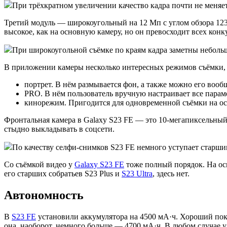
При трёхкратном увеличении качество кадра почти не меняет
Третий модуль — широкоугольный на 12 Мп с углом обзора 123
высокое, как на основную камеру, но он превосходит всех кон
При широкоугольной съёмке по краям кадра заметны неболь
В приложении камеры несколько интересных режимов съёмки,
портрет. В нём размывается фон, а также можно его вообщ
PRO. В нём пользователь вручную настраивает все параме
кинорежим. Пригодится для одновременной съёмки на о
Фронтальная камера в Galaxy S23 FE — это 10-мегапиксельный
стыдно выкладывать в соцсети.
По качеству селфи-снимков S23 FE немного уступает старши
Со съёмкой видео у
Galaxy S23 FE
тоже полный порядок. На осн
его старших собратьев S23 Plus и
S23 Ultra
, здесь нет.
Автономность
В
S23 FE
установили аккумулятора на 4500 мА·ч. Хороший показ
она, наоборот, немного больше — 4700 мА·ч. В любом случае у