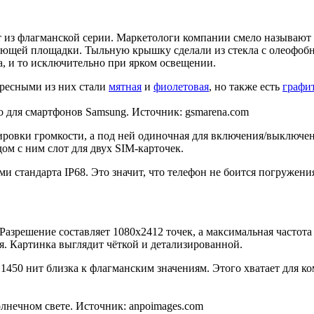
ат из флагманской серии. Маркетологи компании смело называют
пающей площадки. Тыльную крышку сделали из стекла с олеофоб
а, и то исключительно при ярком освещении.
ересными из них стали
мятная
и
фиолетовая
, но также есть
графи
о для смартфонов Samsung. Источник: gsmarena.com
ировки громкости, а под ней одиночная для включения/выключен
ом с ним слот для двух SIM-карточек.
и стандарта IP68. Это значит, что телефон не боится погружени
решение составляет 1080х2412 точек, а максимальная частота 
тся. Картинка выглядит чёткой и детализированной.
 1450 нит близка к флагманским значениям. Этого хватает для 
олнечном свете. Источник: anpoimages.com