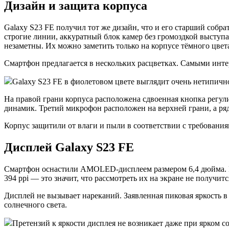
Дизайн и защита корпуса
Galaxy S23 FE получил тот же дизайн, что и его старший собр
строгие линии, аккуратный блок камер без громоздкой высту
незаметны. Их можно заметить только на корпусе тёмного цвет
Смартфон предлагается в нескольких расцветках. Самыми инт
Galaxy S23 FE в фиолетовом цвете выглядит очень нетипичн
На правой грани корпуса расположена сдвоенная кнопка регул
динамик. Третий микрофон расположен на верхней грани, а ряд
Корпус защитили от влаги и пыли в соответствии с требованиям
Дисплей Galaxy S23 FE
Смартфон оснастили AMOLED-дисплеем размером 6,4 дюйма. Раз
394 ppi — это значит, что рассмотреть их на экране не получи
Дисплей не вызывает нареканий. Заявленная пиковая яркость в
солнечного света.
Претензий к яркости дисплея не возникает даже при ярком с