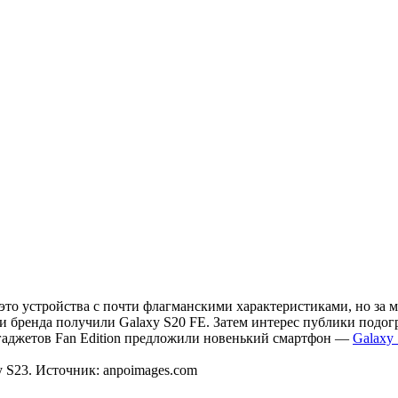
то устройства с почти флагманскими характеристиками, но за 
ики бренда получили Galaxy S20 FE. Затем интерес публики под
 гаджетов Fan Edition предложили новенький смартфон —
Galaxy
y S23. Источник: anpoimages.com