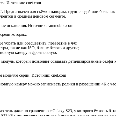
ся. Источник: cnet.com
°. Предназначен для съёмки панорам, групп людей или больших 
курентов в среднем ценовом сегменте.
шие искажения. Источник: sammobile.com
 среди которых:
е убрать или обесцветить, превратив в ч/б;
тры, такие как ISO, баланс белого и другие;
сновную камеру и фронтальную.
 модуль, который позволяет создавать детализированные селфи-
м моделям серии. Источник: cnet.com
овную камеру можно записывать ролики в разрешении 4К с часто
атель даже по сравнению с Galaxy S23, у которого ёмкость бата
 S23 FE с автономностью полный порядок. Заряда хватает на вес