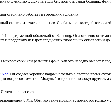
енную функцию QuickShare для быстрой отправки больших файлов
рый стабильно работает в городских условиях.
ный сканер отпечатков пальцев. Срабатывает всегда быстро и 
I 5.1 — фирменной оболочкой от Samsung. Она отлично оптимизи
лет и поддержку четырёх следующих глобальных обновлений до 
я макросъёмки или размытия фона, как это нередко бывает у ср
и
S22
. Он создаёт хорошие кадры не только в светлое время суто
ации вопросов тоже нет. Модуль быстро и точно фокусируется, а
Источник: cnet.com
 разрешением 8 Мп. Обычно такие модули встречаются только у 