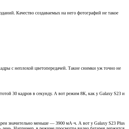
зданий. Качество создаваемых на него фотографий не такое
кадры с неплохой цветопередачей. Такие снимки уж точно не
той 30 кадров в секунду. А вот режим 8К, как у Galaxy S23 и
реи значительно меньше — 3900 мА·ч. А вот у Galaxy S23 Plus
ь день. Например, в режиме просмотра видео батарея держится