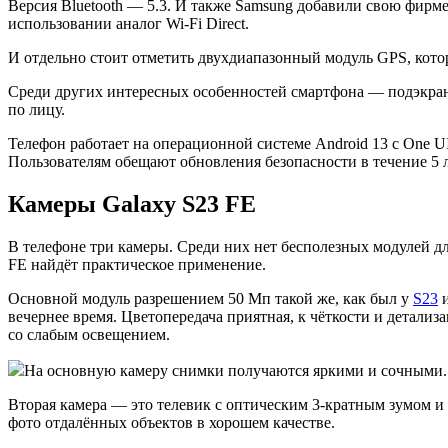
Версия Bluetooth — 5.3. И также Samsung добавили свою фирм
использовании аналог Wi-Fi Direct.
И отдельно стоит отметить двухдиапазонный модуль GPS, кото
Среди других интересных особенностей смартфона — подэкран
по лицу.
Телефон работает на операционной системе Android 13 с One U
Пользователям обещают обновления безопасности в течение 5 
Камеры Galaxy S23 FE
В телефоне три камеры. Среди них нет бесполезных модулей дл
FE найдёт практическое применение.
Основной модуль разрешением 50 Мп такой же, как был у
S23
вечернее время. Цветопередача приятная, к чёткости и детализ
со слабым освещением.
На основную камеру снимки получаются яркими и сочными. 
Вторая камера — это телевик с оптическим 3-кратным зумом и
фото отдалённых объектов в хорошем качестве.