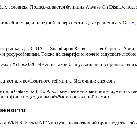
бых условиях. Поддерживается функция Always On Display, поз
от всей площади передней поверхности. Для сравнения, у
Galaxy
 от рынка. Для США — Snapdragon 8 Gen 1, а для Европы, Азии
ыми ресурсоёмкими. Также на смартфоне можно запускать любые
темой Xclipse 920. Именно такой был установлен в прошлогодне
ватает для комфортного гейминга. Источник: cnet.com
т для Galaxy S23 FE. А вот внутреннее хранилище может составл
 смартфон с подходящим объёмом постоянной памяти.
ожности
жка Wi-Fi 6. Есть и NFC-модуль, позволяющий производить люб