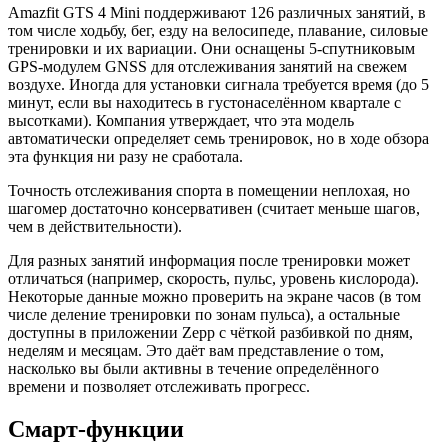
Amazfit GTS 4 Mini поддерживают 126 различных занятий, в
том числе ходьбу, бег, езду на велосипеде, плавание, силовые
тренировки и их вариации. Они оснащены 5-спутниковым
GPS-модулем GNSS для отслеживания занятий на свежем
воздухе. Иногда для установки сигнала требуется время (до 5
минут, если вы находитесь в густонаселённом квартале с
высотками). Компания утверждает, что эта модель
автоматически определяет семь тренировок, но в ходе обзора
эта функция ни разу не сработала.
Точность отслеживания спорта в помещении неплохая, но
шагомер достаточно консервативен (считает меньше шагов,
чем в действительности).
Для разных занятий информация после тренировки может
отличаться (например, скорость, пульс, уровень кислорода).
Некоторые данные можно проверить на экране часов (в том
числе деление тренировки по зонам пульса), а остальные
доступны в приложении Zepp с чёткой разбивкой по дням,
неделям и месяцам. Это даёт вам представление о том,
насколько вы были активны в течение определённого
времени и позволяет отслеживать прогресс.
Смарт-функции