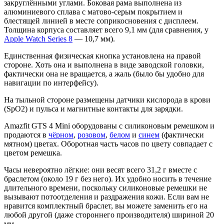
закруглёнными углами. Боковая рама выполнена из
алюминиевого сплава с матово-серым покрытием и
блестящей линией в месте соприкосновения с дисплеем.
Толщина корпуса составляет всего 9,1 мм (для сравнения, у
Apple Watch Series 8
— 10,7 мм).
Единственная физическая кнопка установлена на правой
стороне. Хоть она и выполнена в виде заводской головки,
фактически она не вращается, а жаль (было бы удобно для
навигации по интерфейсу).
На тыльной стороне размещены датчики кислорода в крови
(SpO2) и пульса и магнитные контакты для зарядки.
Amazfit GTS 4 Mini оборудованы с силиконовым ремешком и
продаются в
чёрном
,
розовом
,
белом
и
синем
(фактически
мятном) цветах. Оборотная часть часов по цвету совпадает с
цветом ремешка.
Часы невероятно лёгкие: они весят всего 31,2 г вместе с
браслетом (около 19 г без него). Их удобно носить в течение
длительного времени, поскольку силиконовые ремешки не
вызывают потоотделения и раздражения кожи. Если вам не
нравится комплектный браслет, вы можете заменить его на
любой другой (даже стороннего производителя) шириной 20
мм.