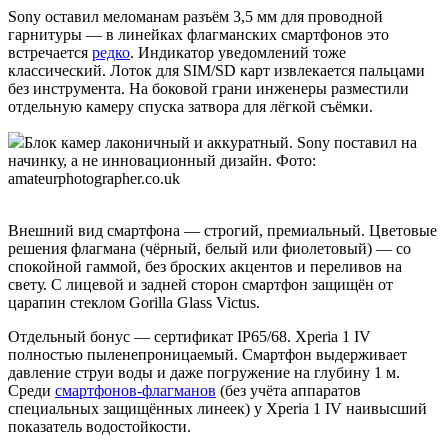
Sony оставил меломанам разъём 3,5 мм для проводной
гарнитуры — в линейках флагманских смартфонов это
встречается
редко
. Индикатор уведомлений тоже
классический. Лоток для SIM/SD карт извлекается пальцами
без инструмента. На боковой грани инженеры разместили
отдельную камеру спуска затвора для лёгкой съёмки.
Блок камер лаконичный и аккуратный. Sony поставил на
начинку, а не инновационный дизайн. Фото:
amateurphotographer.co.uk
Внешний вид смартфона — строгий, премиальный. Цветовые
решения флагмана (чёрный, белый или фиолетовый) — со
спокойной гаммой, без броских акцентов и переливов на
свету. С лицевой и задней сторон смартфон защищён от
царапин стеклом Gorilla Glass Victus.
Отдельный бонус — сертификат IP65/68. Xperia 1 IV
полностью пыленепроницаемый. Смартфон выдерживает
давление струи воды и даже погружение на глубину 1 м.
Среди
смартфонов-флагманов
(без учёта аппаратов
специальных защищённых линеек) у Xperia 1 IV наивысший
показатель водостойкости.