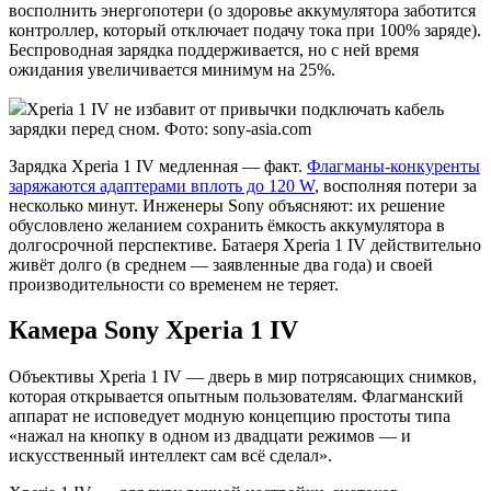
восполнить энергопотери (о здоровье аккумулятора заботится
контроллер, который отключает подачу тока при 100% заряде).
Беспроводная зарядка поддерживается, но с ней время
ожидания увеличивается минимум на 25%.
Xperia 1 IV не избавит от привычки подключать кабель
зарядки перед сном. Фото: sony-asia.com
Зарядка Xperia 1 IV медленная — факт.
Флагманы-конкуренты
заряжаются адаптерами вплоть до 120 W
, восполняя потери за
несколько минут. Инженеры Sony объясняют: их решение
обусловлено желанием сохранить ёмкость аккумулятора в
долгосрочной перспективе. Батаеря Xperia 1 IV действительно
живёт долго (в среднем — заявленные два года) и своей
производительности со временем не теряет.
Камера Sony Xperia 1 IV
Объективы Xperia 1 IV — дверь в мир потрясающих снимков,
которая открывается опытным пользователям. Флагманский
аппарат не исповедует модную концепцию простоты типа
«нажал на кнопку в одном из двадцати режимов — и
искусственный интеллект сам всё сделал».