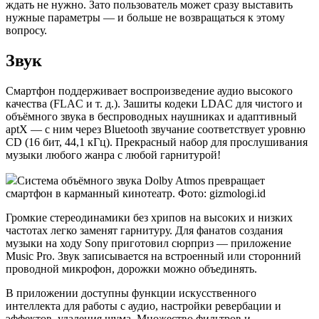
ждать не нужно. Зато пользователь может сразу выставить
нужные параметры — и больше не возвращаться к этому
вопросу.
Звук
Смартфон поддерживает воспроизведение аудио высокого
качества (FLAC и т. д.). Зашиты кодеки LDAC для чистого и
объёмного звука в беспроводных наушниках и адаптивный
aptX — с ним через Bluetooth звучание соответствует уровню
CD (16 бит, 44,1 кГц). Прекрасный набор для прослушивания
музыки любого жанра с любой гарнитурой!
Система объёмного звука Dolby Atmos превращает
смартфон в карманный кинотеатр. Фото: gizmologi.id
Громкие стереодинамики без хрипов на высоких и низких
частотах легко заменят гарнитуру. Для фанатов создания
музыки на ходу Sony приготовил сюрприз — приложение
Music Pro. Звук записывается на встроенный или сторонний
проводной микрофон, дорожки можно объединять.
В приложении доступны функции искусственного
интеллекта для работы с аудио, настройки ревербации и
эффектов, удаления шума. Множество фильтров и