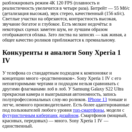
разблокировать режим 4К 120 FPS (плавность и
реалистичность увеличится в четыре раза). Битрейт — 55 Мб/с
(детализация высокая), звук стерео, качественный (156 кб/с).
Светлые участки на обрезаются, контрастность высокая,
звучание богатое и глубокое. Есть мелкие недочёты: в
некоторых сценах заметен шум, не лучшим образом
отображаются облака. Зато листва на записях — как живая, а
общее качество роликов приближается к премиальному.
Конкуренты и аналоги Sony Xperia 1
IV
У телефона со стандартным подходом к компоновке и
концепции много «родственников». Sony Xperia 1 IV с его
неповторимыми чертами и подходом нельзя сравнивать с
другими флагманами лоб в лоб. У Samsung Galaxy S22 Ultra
прекрасная камера и выигрышная автономность, запись
полупрофессиональных слоу-мо роликов.
IPhone 13
тоньше и
легче, немного производительнее. Есть более адаптированные
под пользователей любого уровня
топ-смартфоны
, модели с
футуристичным киберпанк дизайном
. Смартфонов (мощный,
красивых, передовых) — много. Sony Xperia 1 IV —
единственный.