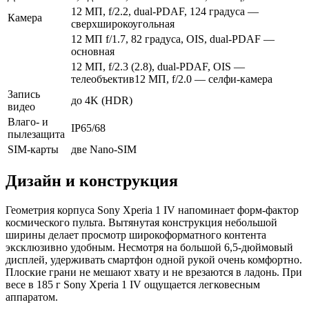
12 МП, f/2.2, dual-PDAF, 124 градуса —
Камера
сверхширокоугольная
12 МП f/1.7, 82 градуса, OIS, dual-PDAF —
основная
12 МП, f/2.3 (2.8), dual-PDAF, OIS —
телеобъектив12 МП, f/2.0 — селфи-камера
Запись
до 4K (HDR)
видео
Влаго- и
IP65/68
пылезащита
SIM-карты
две Nano-SIM
Дизайн и конструкция
Геометрия корпуса Sony Xperia 1 IV напоминает форм-фактор
космического пульта. Вытянутая конструкция небольшой
ширины делает просмотр широкоформатного контента
эксклюзивно удобным. Несмотря на большой 6,5-дюймовый
дисплей, удерживать смартфон одной рукой очень комфортно.
Плоские грани не мешают хвату и не врезаются в ладонь. При
весе в 185 г Sony Xperia 1 IV ощущается легковесным
аппаратом.