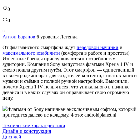
0
0
Антон Баранов
6 уровень: Легенда
От флагманского смартфона ждут
передовой начинки
и
максимального юзабилити
(комфорта в работе и простоты).
Известные бренды прислушиваются к потребностям
аудитории. Компания Sony выпустила флагман Xperia 1 IV и
смело пошла другим путём. Этот смартфон — единственный
в своём роде аппарат для создателей контента, фанатов записи
музыки и съёмки с полной ручной настройкой. Выяснили,
почему Xperia 1 IV не для всех, что уникального в начинке
девайса и в каких случаях он оправдывает свою огромную
цену.
Флагман от Sony напичкан эксклюзивным софтом, который
пригодится далеко не каждому. Фото: androidplanet.nl
Технические характеристики
Дизайн и конструкция
Дисплей