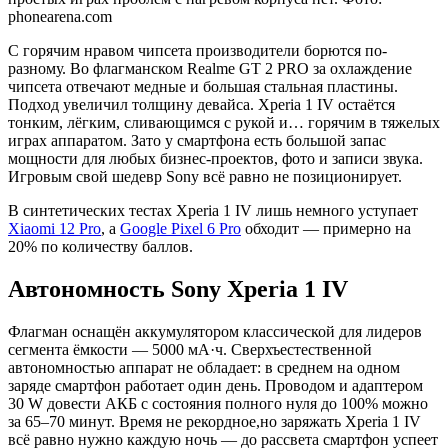
phonearena.com
С горячим нравом чипсета производители борются по-
разному. Во флагманском Realme GT 2 PRO за охлаждение
чипсета отвечают медные и большая стальная пластины.
Подход увеличил толщину девайса. Xperia 1 IV остаётся
тонким, лёгким, сливающимся с рукой и… горячим в тяжелых
играх аппаратом. Зато у смартфона есть большой запас
мощности для любых бизнес-проектов, фото и записи звука.
Игровым свой шедевр Sony всё равно не позиционирует.
В синтетических тестах Xperia 1 IV лишь немного уступает
Xiaomi 12 Pro
, а
Google Pixel 6 Pro
обходит — примерно на
20% по количеству баллов.
Автономность Sony Xperia 1 IV
Флагман оснащён аккумулятором классической для лидеров
сегмента ёмкости — 5000 мА·ч. Сверхъестественной
автономностью аппарат не обладает: в среднем на одном
заряде смартфон работает один день. Проводом и адаптером
30 W довести АКБ с состояния полного нуля до 100% можно
за 65–70 минут. Время не рекордное,но заряжать Xperia 1 IV
всё равно нужно каждую ночь — до рассвета смартфон успеет