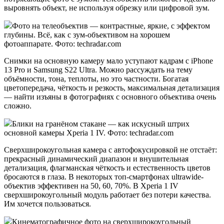
выровнять объект, не используя обрезку или цифровой зум.
Фото на телеобъектив — контрастные, яркие, с эффектом
глубины. Всё, как с зум-объективом на хорошем
фотоаппарате. Фото: techradar.com
Снимки на основную камеру мало уступают кадрам с iPhone
13 Pro и Samsung S22 Ultra. Можно рассуждать на тему
объёмности, тона, теплоты, но это частности. Богатая
цветопередача, чёткость и резкость, максимальная детализация
— найти изъяны в фотографиях с основного объектива очень
сложно.
Блики на гранёном стакане — как искусный штрих
основной камеры Xperia 1 IV. Фото: techradar.com
Сверхширокоугольная камера с автофокусировкой не отстаёт:
прекрасный динамический диапазон и внушительная
детализация, флагманская чёткость и естественность цветов
бросаются в глаза. В некоторых топ-смартфонах ultrawide-
объектив эффективен на 50, 60, 70%. В Xperia 1 IV
сверхширокоугольный модуль работает без потери качества.
Им хочется пользоваться.
Кинематографичное фото на сверхширокоугольный