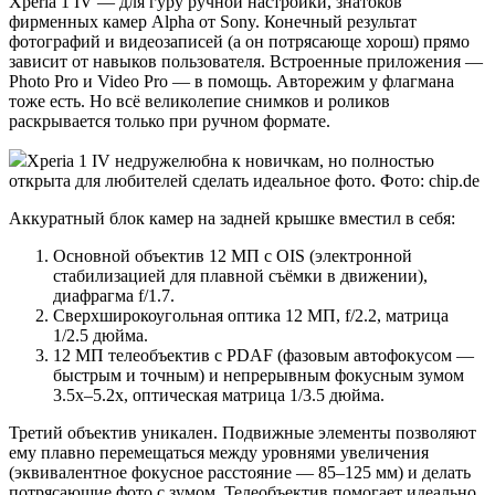
Xperia 1 IV — для гуру ручной настройки, знатоков
фирменных камер Alpha от Sony. Конечный результат
фотографий и видеозаписей (а он потрясающе хорош) прямо
зависит от навыков пользователя. Встроенные приложения —
Photo Pro и Video Pro — в помощь. Авторежим у флагмана
тоже есть. Но всё великолепие снимков и роликов
раскрывается только при ручном формате.
Xperia 1 IV недружелюбна к новичкам, но полностью
открыта для любителей сделать идеальное фото. Фото: chip.de
Аккуратный блок камер на задней крышке вместил в себя:
Основной объектив 12 МП с OIS (электронной
стабилизацией для плавной съёмки в движении),
диафрагма f/1.7.
Сверхширокоугольная оптика 12 МП, f/2.2, матрица
1/2.5 дюйма.
12 МП телеобъектив с PDAF (фазовым автофокусом —
быстрым и точным) и непрерывным фокусным зумом
3.5х–5.2х, оптическая матрица 1/3.5 дюйма.
Третий объектив уникален. Подвижные элементы позволяют
ему плавно перемещаться между уровнями увеличения
(эквивалентное фокусное расстояние — 85–125 мм) и делать
потрясающие фото с зумом. Телеобъектив помогает идеально