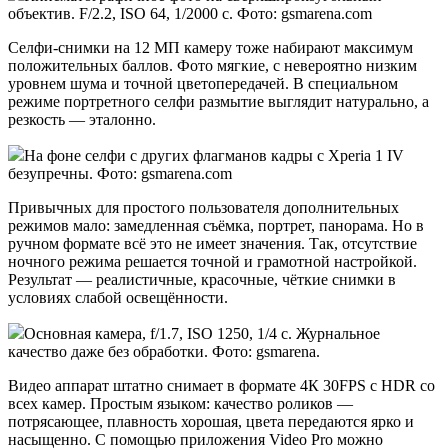
объектив. F/2.2, ISO 64, 1/2000 c. Фото: gsmarena.com
Селфи-снимки на 12 МП камеру тоже набирают максимум
положительных баллов. Фото мягкие, с невероятно низким
уровнем шума и точной цветопередачей. В специальном
режиме портретного селфи размытие выглядит натурально, а
резкость — эталонно.
На фоне селфи с других флагманов кадры с Xperia 1 IV
безупречны. Фото: gsmarena.com
Привычных для простого пользователя дополнительных
режимов мало: замедленная съёмка, портрет, панорама. Но в
ручном формате всё это не имеет значения. Так, отсутствие
ночного режима решается точной и грамотной настройкой.
Результат — реалистичные, красочные, чёткие снимки в
условиях слабой освещённости.
Основная камера, f/1.7, ISO 1250, 1/4 c. Журнальное
качество даже без обработки. Фото: gsmarena.
Видео аппарат штатно снимает в формате 4К 30FPS c HDR со
всех камер. Простым языком: качество роликов —
потрясающее, плавность хорошая, цвета передаются ярко и
насыщенно. С помощью приложения Video Pro можно