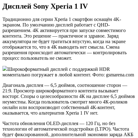
Дисплей Sony Xperia 1 IV
Традиционно для серии Xperia 1 смартфон оснащён 4K-
экраном. По умолчанию дисплей работает с QHD-
разрешением. 4K активируется при запуске совместимого
контента. Это решение — практичное и здравое. Заряд
аккумулятора не будет тратиться впустую, когда на экране
отображается то, что в 4К выводить нет смысла. Смена
разрешения происходит автоматически — контролировать
процесс пользователь не сможет.
Широкоформатный дисплей с поддержкой HDR
моментально погружает в любой контент. Фото: gsmarena.com
Диагональ дисплея — 6,5 дюймов, соотношение сторон —
21:9. Просмотр широкоформатного контента вызывает
восторг. Споры о целесообразности 4К на дисплее 6,5 дюймов
неуместны. Когда пользователь смотрит много 4К-роликов
онлайн или воспроизводит собственный 4К-контент,
оказывается, что альтернатив Xperia 1 IV нет.
Частота обновления OLED-дисплея — 120 Гц, но без
технологии её автоматической подстройки (LTPO). Частота
будет фиксированной, дополнительной экономии заряда АКБ