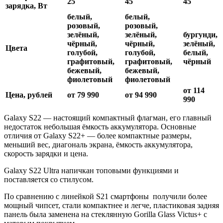
25
45
45
зарядка, Вт
белый,
белый,
розовый,
розовый,
зелёный,
зелёный,
бургунди,
чёрный,
чёрный,
зелёный,
Цвета
голубой,
голубой,
белый,
графитовый,
графитовый,
чёрный
бежевый,
бежевый,
фиолетовый
фиолетовый
от 114
Цена, рублей
от 79 990
от 94 990
990
Galaxy S22 — настоящий компактный флагман, его главный
недостаток небольшая ёмкость аккумулятора. Основные
отличия от Galaxy S22+ — более компактные размеры,
меньший вес, диагональ экрана, ёмкость аккумулятора,
скорость зарядки и цена.
Galaxy S22 Ultra напичкан топовыми функциями и
поставляется со стилусом.
По сравнению с линейкой S21 смартфоны получили более
мощный чипсет, стали компактнее и легче, пластиковая задняя
панель была заменена на стеклянную Gorilla Glass Victus+ с