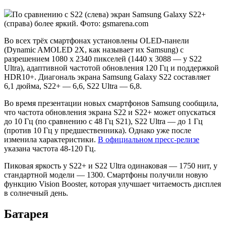
По сравнению с S22 (слева) экран Samsung Galaxy S22+
(справа) более яркий. Фото: gsmarena.com
Во всех трёх смартфонах установлены OLED-панели
(Dynamic AMOLED 2X, как называет их Samsung) с
разрешением 1080 x 2340 пикселей (1440 x 3088 — у S22
Ultra), адаптивной частотой обновления 120 Гц и поддержкой
HDR10+. Диагональ экрана Samsung Galaxy S22 составляет
6,1 дюйма, S22+ — 6,6, S22 Ultra — 6,8.
Во время презентации новых смартфонов Samsung сообщила,
что частота обновления экрана S22 и S22+ может опускаться
до 10 Гц (по сравнению с 48 Гц S21), S22 Ultra — до 1 Гц
(против 10 Гц у предшественника). Однако уже после
изменила характеристики.
В официальном пресс-релизе
указана частота 48-120 Гц.
Пиковая яркость у S22+ и S22 Ultra одинаковая — 1750 нит, у
стандартной модели — 1300. Смартфоны получили новую
функцию Vision Booster, которая улучшает читаемость дисплея
в солнечный день.
Батарея