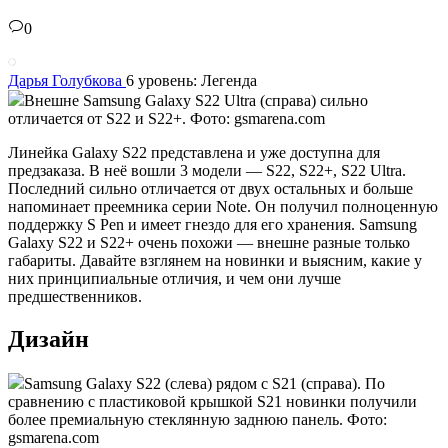
0
Дарья Голубкова
6 уровень: Легенда
Внешне Samsung Galaxy S22 Ultra (справа) сильно
отличается от S22 и S22+. Фото: gsmarena.com
Линейка Galaxy S22 представлена и уже доступна для
предзаказа. В неё вошли 3 модели — S22, S22+, S22 Ultra.
Последний сильно отличается от двух остальных и больше
напоминает преемника серии Note. Он получил полноценную
поддержку S Pen и имеет гнездо для его хранения. Samsung
Galaxy S22 и S22+ очень похожи — внешне разные только
габариты. Давайте взглянем на новинки и выясним, какие у
них принципиальные отличия, и чем они лучше
предшественников.
Дизайн
Samsung Galaxy S22 (слева) рядом с S21 (справа). По
сравнению с пластиковой крышкой S21 новинки получили
более премиальную стеклянную заднюю панель. Фото:
gsmarena.com