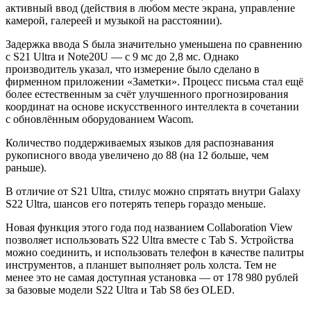
активный ввод (действия в любом месте экрана, управление
камерой, галереей и музыкой на расстоянии).
Задержка ввода S была значительно уменьшена по сравнению
с S21 Ultra и Note20U — с 9 мс до 2,8 мс. Однако
производитель указал, что измерение было сделано в
фирменном приложении «Заметки». Процесс письма стал ещё
более естественным за счёт улучшенного прогнозирования
координат на основе искусственного интеллекта в сочетании
с обновлённым оборудованием Wacom.
Количество поддерживаемых языков для распознавания
рукописного ввода увеличено до 88 (на 12 больше, чем
раньше).
В отличие от S21 Ultra, стилус можно спрятать внутри Galaxy
S22 Ultra, шансов его потерять теперь гораздо меньше.
Новая функция этого года под названием Collaboration View
позволяет использовать S22 Ultra вместе с Tab S. Устройства
можно соединить, и использовать телефон в качестве палитры
инструментов, а планшет выполняет роль холста. Тем не
менее это не самая доступная установка — от 178 980 рублей
за базовые модели S22 Ultra и Tab S8 без OLED.