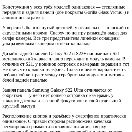
Конструкция у всех трёх моделей одинаковая — стеклянные
передняя и задняя панели (обе покрыты Gorilla Glass Victus+) и
алюминиевая рамка.
У версии Ultra изогнутый дисплей, у остальных — плоский со
скруглёнными краями. Сверху по центру размещён вырез для
селфи-камеры. Все три представителя линейки оснащены
ультразвуковым сканером отпечатка пальца.
Дизайн задней панели Galaxy S22 и S22+ напоминает S21 —
металлический каркас плавно переходит в модуль камеры. В
отличие от S21, у новинок островок с камерами окрашен в тот
же цвет, что крышка телефона. Только в белом варианте есть
небольшой контраст между серебристым модулем и матово-
белой задней панелью.
Задняя панель Samsung Galaxy S22 Ultra отличается от
собратьев — у него нет общего островка с камерами, у
каждого датчика и лазерной фокусировки свой отдельный
круглый выступ.
Расположение кнопок и разъёмов у смартфонов практически
одинаковое. С правой стороны расположена качелька
регулировки громкости и клавиша питания, сверху —
разговорный динамик, снизу — основной динамик, гнездо