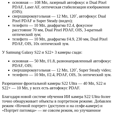
основная — 108 Мп, лазерный автофокус и Dual Pixel
PDAF, Laser AF, оптическая стабилизация изображения
(OIS);
сверхширокоугольная — 12 Мп, 120˚, автофокус Dual
Pixel PDAF и Super Steady (видео);
телефото — 10 Мп, диафрагма f/2.4, фокусное
расстояние 70 мм, Dual Pixel PDAF, OIS, 3-кратный
оптический зум;
телефото — 10 Мп, диафрагма f/4.9, 230 мм, Dual Pixel
PDAF, OIS, 10x оптический зум.
У Samsung Galaxy S22 и S22+ 3 камеры сзади:
основная — 50 Мп, f/1.8, разнонаправленный автофокус
PDAF, OIS;
сверхширокоугольная — 12 Мп, 120˚, Super Steady video;
телефото — 10 Мп, f/2.4, PDAF, OIS, 3x оптический зум.
Разрешение фронтальной камеры S22 Ultra — 40 Мп, S22 и
S22+ — 10 Мп, у всех есть автофокус PDAF.
Благодаря новой системе обучения ИИ камера S22 Ultra более
точно обнаруживает объекты в портретном режиме. Добавлен
режим «Ночной портрет» (доступен и на селфе-камере) и
«Портрет питомца» — не совсем режим, но улучшенное