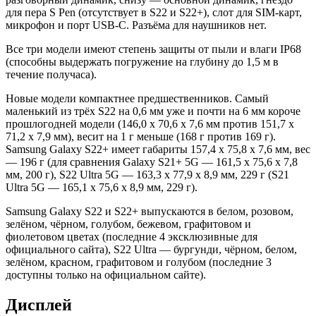
для пера S Pen (отсутствует в S22 и S22+), слот для SIM-карт,
микрофон и порт USB-C. Разъёма для наушников нет.
Все три модели имеют степень защиты от пыли и влаги IP68
(способны выдержать погружение на глубину до 1,5 м в
течение получаса).
Новые модели компактнее предшественников. Самый
маленький из трёх S22 на 0,6 мм уже и почти на 6 мм короче
прошлогодней модели (146,0 x 70,6 x 7,6 мм против 151,7 x
71,2 x 7,9 мм), весит на 1 г меньше (168 г против 169 г).
Samsung Galaxy S22+ имеет габариты 157,4 x 75,8 x 7,6 мм, вес
— 196 г (для сравнения Galaxy S21+ 5G — 161,5 x 75,6 x 7,8
мм, 200 г), S22 Ultra 5G — 163,3 x 77,9 x 8,9 мм, 229 г (S21
Ultra 5G — 165,1 x 75,6 x 8,9 мм, 229 г).
Samsung Galaxy S22 и S22+ выпускаются в белом, розовом,
зелёном, чёрном, голубом, бежевом, графитовом и
фиолетовом цветах (последние 4 эксклюзивные для
официального сайта), S22 Ultra — бургунди, чёрном, белом,
зелёном, красном, графитовом и голубом (последние 3
доступны только на официальном сайте).
Дисплей