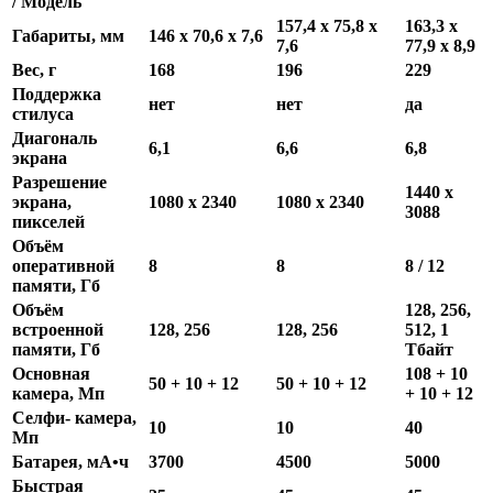
/ Модель
157,4 x 75,8 x
163,3 x
Габариты, мм
146 x 70,6 x 7,6
7,6
77,9 x 8,9
Вес, г
168
196
229
Поддержка
нет
нет
да
стилуса
Диагональ
6,1
6,6
6,8
экрана
Разрешение
1440 x
экрана,
1080 x 2340
1080 x 2340
3088
пикселей
Объём
оперативной
8
8
8 / 12
памяти, Гб
Объём
128, 256,
встроенной
128, 256
128, 256
512, 1
памяти, Гб
Тбайт
Основная
108 + 10
50 + 10 + 12
50 + 10 + 12
камера, Мп
+ 10 + 12
Селфи- камера,
10
10
40
Мп
Батарея, мА•ч
3700
4500
5000
Быстрая