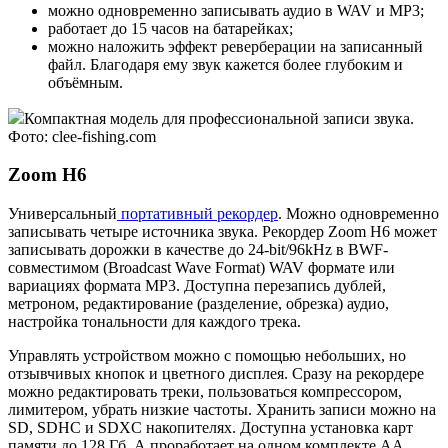
можно одновременно записывать аудио в WAV и MP3;
работает до 15 часов на батарейках;
можно наложить эффект реверберации на записанный
файл. Благодаря ему звук кажется более глубоким и
объёмным.
Компактная модель для профессиональной записи звука.
Фото: clee-fishing.com
Zoom H6
Универсальный
портативный рекордер
. Можно одновременно
записывать четыре источника звука. Рекордер Zoom H6 может
записывать дорожки в качестве до 24-bit/96kHz в BWF-
совместимом (Broadcast Wave Format) WAV формате или
вариациях формата MP3. Доступна перезапись дублей,
метроном, редактирование (разделение, обрезка) аудио,
настройка тональности для каждого трека.
Управлять устройством можно с помощью небольших, но
отзывчивых кнопок и цветного дисплея. Сразу на рекордере
можно редактировать треки, пользоваться компрессором,
лимитером, убрать низкие частоты. Хранить записи можно на
SD, SDHC и SDXC накопителях. Доступна установка карт
памяти до 128 Гб. А проработает на одном комплекте АА