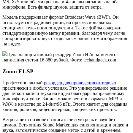
MS, X/Y или оба микрофона и 4-канальная запись на оба
микрофона. Есть фильтр шумов, защита от ветра.
Модель поддерживает формат Broadcast Wave (BWF). Он
используется в радиовещании, на профессиональных
станциях в теле- и киноиндустрии. Такие файлы содержат
стандартизированную метку времени, благодаря чему легче
синхронизировать звук с отдельным элементом изображения
на видео.
Цена на портативный рекордер Zoom H2n на момент
написания статьи 16 880 рублей. Фото: techandgeek.com
Zoom F1-SP
Профессиональный
рекордер для проведения интервью
практически в любых условиях. Это универсальное решение
для чёткой записи звука на видео благодаря направленному
микрофону-пушке. Запись можно вести в форматах MP3 и
WAV, в качестве до 24-бит/96 кГц. Этого хватит для создания
клипов, роликов, видеоинтервью, творческих проектов.
Ветрозащита позволит записать чистую речь и звук без
шумов. Есть опция Sound Marker, для синхронизации видео и
звука, автоматическое создание меток с датой и временем.