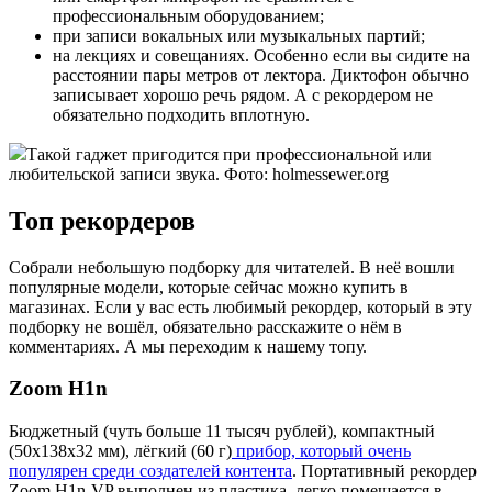
профессиональным оборудованием;
при записи вокальных или музыкальных партий;
на лекциях и совещаниях. Особенно если вы сидите на
расстоянии пары метров от лектора. Диктофон обычно
записывает хорошо речь рядом. А с рекордером не
обязательно подходить вплотную.
Такой гаджет пригодится при профессиональной или
любительской записи звука. Фото: holmessewer.org
Топ рекордеров
Собрали небольшую подборку для читателей. В неё вошли
популярные модели, которые сейчас можно купить в
магазинах. Если у вас есть любимый рекордер, который в эту
подборку не вошёл, обязательно расскажите о нём в
комментариях. А мы переходим к нашему топу.
Zoom H1n
Бюджетный (чуть больше 11 тысяч рублей), компактный
(50х138х32 мм), лёгкий (60 г)
прибор, который очень
популярен среди создателей контента
. Портативный рекордер
Zoom H1n-VP выполнен из пластика, легко помещается в