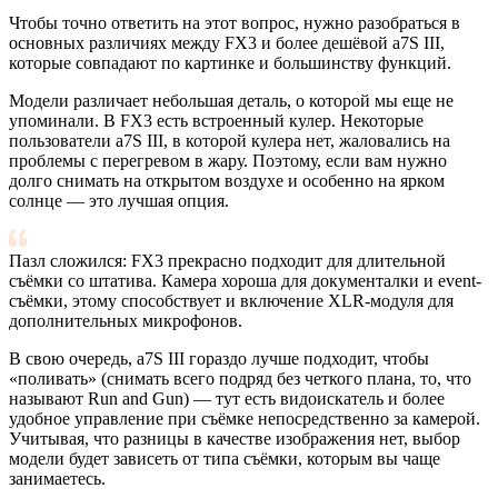
Чтобы точно ответить на этот вопрос, нужно разобраться в
основных различиях между FX3 и более дешёвой а7S III,
которые совпадают по картинке и большинству функций.
Модели различает небольшая деталь, о которой мы еще не
упоминали. В FX3 есть встроенный кулер. Некоторые
пользователи а7S III, в которой кулера нет, жаловались на
проблемы с перегревом в жару. Поэтому, если вам нужно
долго снимать на открытом воздухе и особенно на ярком
солнце — это лучшая опция.
Пазл сложился: FX3 прекрасно подходит для длительной
съёмки со штатива. Камера хороша для документалки и event-
съёмки, этому способствует и включение XLR-модуля для
дополнительных микрофонов.
В свою очередь, а7S III гораздо лучше подходит, чтобы
«поливать» (снимать всего подряд без четкого плана, то, что
называют Run and Gun) — тут есть видоискатель и более
удобное управление при съёмке непосредственно за камерой.
Учитывая, что разницы в качестве изображения нет, выбор
модели будет зависеть от типа съёмки, которым вы чаще
занимаетесь.