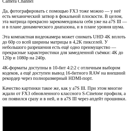
Camera Channel
Да, фотографировать с помощью FX3 тоже можно — у неё
есть механический затвор в фокальной плоскости. В целом,
эта матрица прекрасно зарекомендовала себя уже на a7S III —
и в плане динамического диапазона, и в плане уровня шума.
Эта компактная видеокамера может снимать UHD 4K вплоть
до 60p со всей ширины матрицы в 4,2K пикселей. У
небольшого разрешения есть ещё одно преимущество —
прекрасные характеристики для замедленной съёмки: 4К до
120p и 1080p на 240p.
4К-форматы доступны в 10-бит 4:2:2 с отличным выбором
кодеков, а ещё доступен вывод 16-битного RAW на внешний
рекордер через полноразмерный HDMI-порт.
Качество картинки такое же, как у a7S III. При этом многие
ждали от FX3 обновленного классного S-Cinetone профиля, а
он появился сразу и в ней, и в a7S III через апдейт прошивки.