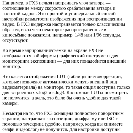
Например, в FX3 нельзя настраивать угол затвора —
соотношение между скоростью срабатывания затвора и
частотой кадров. Это простой и универсальный способ
настройки размытости изображения при воспроизведении
видео. В FX3 выдержка настраивается только классическим
образом, из-за чего некоторые распространенные в
киносъёмке показатели, например, 1/48 или 1/96 секунды,
отсутствуют.
Во время кадрирования/съёмки на экране FX3 не
отображаются вэйвформы (графический инструмент для
мониторинга экспозиции) — для них понадобится внешний
монитор.
Что касается отображения LUT (таблицы цветокоррекции,
которые позволяют автоматически менять внешний вид
видеоматериала) на мониторе, то такая опция доступна только
для встроенных s-log2 и s-log3. Кастомные LUTы посмотреть
не получится, а жаль, это было бы очень удобно для такой
камеры.
Несмотря на то, что FX3 оснащена полностью поворотным
экраном, настраивать экспозицию, диафрагму или ISO с
помощью тачскрина (удобно, например, когда вы снимаете
селфи-видеоблог) не получится. Для настройки доступны