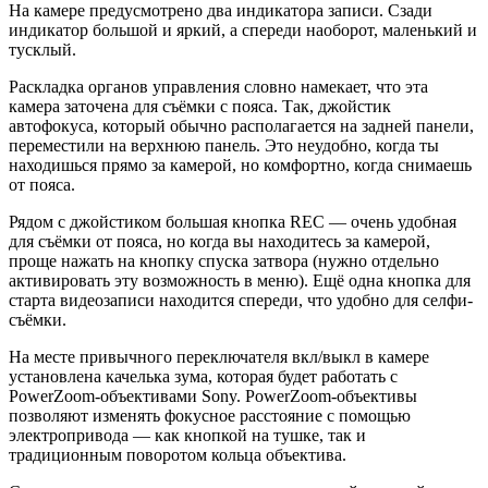
На камере предусмотрено два индикатора записи. Сзади
индикатор большой и яркий, а спереди наоборот, маленький и
тусклый.
Раскладка органов управления словно намекает, что эта
камера заточена для съёмки с пояса. Так, джойстик
автофокуса, который обычно располагается на задней панели,
переместили на верхнюю панель. Это неудобно, когда ты
находишься прямо за камерой, но комфортно, когда снимаешь
от пояса.
Рядом с джойстиком большая кнопка REC — очень удобная
для съёмки от пояса, но когда вы находитесь за камерой,
проще нажать на кнопку спуска затвора (нужно отдельно
активировать эту возможность в меню). Ещё одна кнопка для
старта видеозаписи находится спереди, что удобно для селфи-
съёмки.
На месте привычного переключателя вкл/выкл в камере
установлена качелька зума, которая будет работать с
PowerZoom-объективами Sony. PowerZoom-объективы
позволяют изменять фокусное расстояние с помощью
электропривода — как кнопкой на тушке, так и
традиционным поворотом кольца объектива.