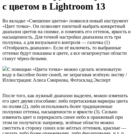
с цветом в Lightroom 13
Во вкладке «Смешение цветов» появился новый инструмент
«Цвет точки». Он позволяет пипеткой выбрать конкретный
диапазон цветов на снимке, и поменять его оттенок, яркость и
насыщенность. Для точной настройки диапазона есть три
ползунка, а для визуального контроля — галочка (1)
«Отобразить диапазон». Если её включить, то выбранные
оттенки будут показаны в цвете, а все незатронутые области
станут чёрно-белыми.
С помощью «Цвета точки» можно сделать зеленоватую
воду в бассейне более синей, не затрагивая зелёную листву /
Иллюстрация: Алиса Смирнова, Фотосклад.Эксперт
После того, как нужный диапазон выделен, можно изменить
его цвет двумя способами: либо перетаскивая маркеры цвета
по полям (2), либо использовать более традиционные
ползунки оттенка, насыщенности и яркости (3). Сильно
изменить цвет и перекрасить синее небо в оранжевый при
этом не получится: например, зелёные области можно
сместить в сторону синих или жёлтых оттенков, красные —
сделать либо более оранжевыми, либо фиолетовыми, и т. п.