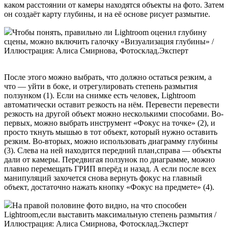
каком расстоянии от камеры находятся объекты на фото. Затем
он создаёт карту глубины, и на её основе рисует размытие.
Чтобы понять, правильно ли Lightroom оценил глубину
сцены, можно включить галочку «Визуализация глубины» /
Иллюстрация: Алиса Смирнова, Фотосклад.Эксперт
После этого можно выбрать, что должно остаться резким, а
что — уйти в боке, и отрегулировать степень размытия
ползунком (1). Если на снимке есть человек, Lightroom
автоматически оставит резкость на нём. Перевести перевести
резкость на другой объект можно несколькими способами. Во-
первых, можно выбрать инструмент «Фокус на точке» (2), и
просто ткнуть мышью в тот объект, который нужно оставить
резким. Во-вторых, можно использовать диаграмму глубины
(3). Слева на ней находится передний план,справа — объекты
дали от камеры. Передвигая ползунок по диаграмме, можно
плавно перемещать ГРИП вперёд и назад. А если после всех
манипуляций захочется снова вернуть фокус на главный
объект, достаточно нажать кнопку «Фокус на предмете» (4).
На правой половине фото видно, на что способен
Lightroom,если выставить максимальную степень размытия /
Иллюстрация: Алиса Смирнова, Фотосклад.Эксперт