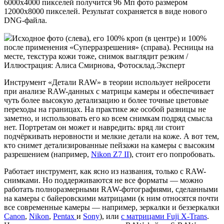
6000х4000 пикселей получится 96 Мп фото размером
12000х8000 пикселей. Результат сохраняется в виде нового
DNG-файла.
Исходное фото (слева), его 100% кроп (в центре) и 100%
после применения «Суперразрешения» (справа). Ресницы на
месте, текстура кожи тоже, снимок выглядит резким /
Иллюстрация: Алиса Смирнова, Фотосклад.Эксперт
Инструмент «Детали RAW» в теории использует нейросети
при анализе RAW-данных с матрицы камеры и обеспечивает
чуть более высокую детализацию и более точные цветовые
переходы на границах. На практике же особой разницы не
заметно, и использовать его ко всем снимкам подряд смысла
нет. Портретам он может и навредить: вряд ли стоит
подчёркивать неровности и мелкие детали на коже. А вот тем,
кто снимет детализированные пейзажи на камеры с высоким
разрешением (например,
Nikon Z7 II
), стоит его попробовать.
Работает инструмент, как ясно из названия, только с RAW-
cнимками. Но поддерживаются не все форматы — можно
работать полноразмерными RAW-фотографиями, сделанными
на камеры с байеровскими матрицами (к ним относятся почти
все современные камеры — например, зеркалки и беззеркалки
Canon
,
Nikon
,
Pentax
и
Sony
), или
с матрицами Fuji X-Trans
.