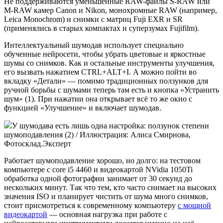
Не поддерживаются уменьшенные RAW-файлы S-RAW или
M-RAW камер Canon и Nikon, монохромные RAW (например,
Leica Monochrom) и снимки с матриц Fuji EXR и SR
(применялись в старых компактах и суперзумах Fujifilm).
Интеллектуальный шумодав использует специально
обученные нейросети, чтобы убрать цветовые и яркостные
шумы со снимков. Как и остальные инструменты улучшения,
его вызвать нажатием CTRL+ALT+I. А можно пойти во
вкладку «Детали» — помимо традиционных ползунков для
ручной борьбы с шумами теперь там есть и кнопка «Устранить
шум» (1). При нажатии она открывает всё то же окно с
функцией «Улучшение» и включает шумодав.
У шумодава есть лишь одна настройка: ползунок степени
шумоподавления (2) / Иллюстрация: Алиса Смирнова,
Фотосклад.Эксперт
Работает шумоподавление хорошо, но долго: на тестовом
компьютере с core i5 4460 и видеокартой NVidia 1050Ti
обработка одной фотографии занимает от 30 секунд до
нескольких минут. Так что тем, кто часто снимает на высоких
значения ISO и планирует чистить от шума много снимков,
стоит присмотреться к современному компьютеру
с мощной
видеокартой
— основная нагрузка при работе с