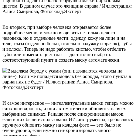
Lightroom подсветит область будущей маски бирюзовым
цветом. В данном случае это женщина справа / Иллюстрация:
Алиса Смирнова, Фотосклад.Эксперт
Во-вторых, при выборе человека открывается более
подробное меню, и можно выделить не только целого
человека, но и отдельные части: одежду, кожу на лице и на
теле, глаза (отдельно белки, отдельно радужку и зрачок), губы
и волосы. Теперь не надо работать кистью, чтобы отбелить
зубы или поменять цвет глаз — достаточно выбрать
соответствующий пункт и создать маску автоматически.
Выделяем бороду с усами (они называются «волосы на
лице»). Если же попадётся модель без бороды, этого пункта в
вариантах не будет / Иллюстрация: Алиса Смирнова,
Фотосклад.Эксперт
И самое интересное — интеллектуальные маски теперь можно
синхронизировать, и они автоматически обновятся на всех
выбранных снимках. Раньше после синхронизации масок,
если в них были использованы ИИ-инструменты, требовалось
вручную обновить маску на каждом фото — это было не
очень удобно, если нужно синхронизировать много
однотипных фото.