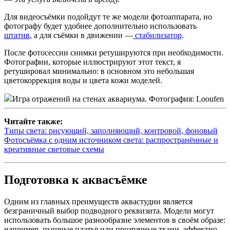
Для видеосъёмки подойдут те же модели фотоаппарата, но
фотографу будет удобнее дополнительно использовать
штатив
, а для съёмки в движении —
стабилизатор
.
После фотосессии снимки ретушируются при необходимости.
Фотографии, которые иллюстрируют этот текст, я
ретушировал минимально: в основном это небольшая
цветокоррекция воды и цвета кожи моделей.
Игра отражений на стенах аквариума. Фотография: Looufen
Читайте также:
Типы света: рисующий, заполняющий, контровой, фоновый
Фотосъёмка с одним источником света: распространённые и
креативные световые схемы
Подготовка к аквасъёмке
Одним из главных преимуществ аквастудии является
безграничный выбор подводного реквизита. Модели могут
использовать большое разнообразие элементов в своём образе:
например, пышные платья или прозрачные ткани, эффектно