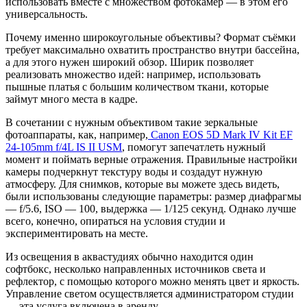
использовать вместе с множеством фотокамер — в этом его
универсальность.
Почему именно широкоугольные объективы? Формат съёмки
требует максимально охватить пространство внутри бассейна,
а для этого нужен широкий обзор. Ширик позволяет
реализовать множество идей: например, использовать
пышные платья с большим количеством ткани, которые
займут много места в кадре.
В сочетании с нужным объективом такие зеркальные
фотоаппараты, как, например,
Canon EOS 5D Mark IV Kit EF
24-105mm f/4L IS II USM
, помогут запечатлеть нужный
момент и поймать верные отражения. Правильные настройки
камеры подчеркнут текстуру воды и создадут нужную
атмосферу. Для снимков, которые вы можете здесь видеть,
были использованы следующие параметры: размер диафрагмы
— f/5.6, ISO — 100, выдержка — 1/125 секунд. Однако лучше
всего, конечно, опираться на условия студии и
экспериментировать на месте.
Из освещения в аквастудиях обычно находится один
софтбокс, несколько направленных источников света и
рефлектор, с помощью которого можно менять цвет и яркость.
Управление светом осуществляется администратором студии
— эта услуга включена в аренду.