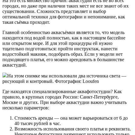
На это есть множество причин: аквастудии есть не во всех
городах, но даже при наличии таких мест не все знают об их
существовании. Сложность представляет и выбор
оптимальной техники для фотографии и непонимание, как
такая съёмка проходит.
Главной особенностью аквасъёмки является то, что модель
находится под водой полностью, как в настоящем бассейне
или открытом море. И для этой процедуры ей нужно
тщательно подготовиться: пройти инструктаж, нанести
водостойкий макияж, подобрать образ. Если у модели нет
подходящего платья, его можно арендовать в большинстве
аквастудий.
На этом снимке мы использовали два источника света —
рисующий и контровый. Фотография: Looufen
Где находятся специализированные аквафотостудии? Как
правило, в крупных городах России: Санкт-Петербурге,
Москве и других. При выборе аквастудии важно учитывать
несколько параметров:
Стоимость аренды — она может варьироваться от 6 до
40 тысяч рублей в час.
Возможность использования своего платья и реквизита.
Некоторые фотостудии разрешают использовать только