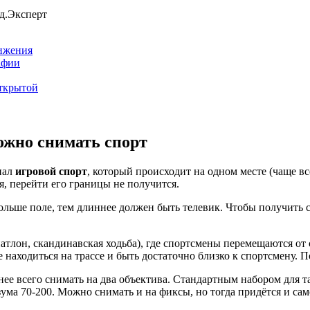
д.Эксперт
вижения
афии
открытой
ожно снимать спорт
пал
игровой спорт
, который происходит на одном месте (чаще в
я, перейти его границы не получится.
больше поле, тем длиннее должен быть телевик. Чтобы получить 
риатлон, скандинавская ходьба), где спортсмены перемещаются о
 находиться на трассе и быть достаточно близко к спортсмену. 
ее всего снимать на два объектива. Стандартным набором для та
ума 70-200. Можно снимать и на фиксы, но тогда придётся и са