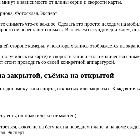
х минут в зависимости от длины серии и скорости карты.
ирнова, Фотосклад.Эксперт
ёте снимать что-то важное. Сделать это просто: находим на моби
просто не перестанет снимать. Включаем секундомер и ждём, пок
ней стороне камеры, у некоторых запись отображается на экране
 получилось на карте) и скорость записи этого количества сним
т стоит проводить со своей конкретной аппаратурой.
на закрытой, съёмка на открытой
ть динамику типа спорта, открытых или закрытых. Каждая точка
су есть, он практически незаметен);
реться, фокус не на бегунах на переднем плане, а на доме сзади
лад.Эксперт