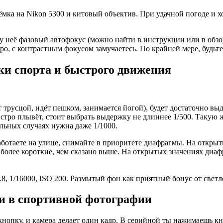
мка на Nikon 5300 и китовый объектив. При удачной погоде и х
и у неё фазовый автофокус (можно найти в инструкции или в обз
о, с контрастным фокусом замучаетесь. По крайней мере, будьте
ки спорта и быстрого движения
 трусцой, идёт пешком, занимается йогой), будет достаточно выд
быстро плывёт, стоит выбрать выдержку не длиннее 1/500. Таку
ьных случаях нужна даже 1/1000.
ботаете на улице, снимайте в приоритете диафрагмы. На открытых
 более короткие, чем сказано выше. На открытых значениях диа
8, 1/16000, ISO 200. Размытый фон как приятный бонус от свет
и в спортивной фотографии
опку, и камера делает один кадр. В серийной ты нажимаешь кноп