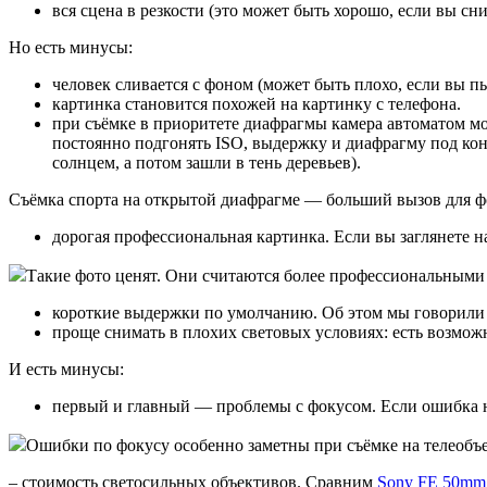
вся сцена в резкости (это может быть хорошо, если вы сн
Но есть минусы:
человек сливается с фоном (может быть плохо, если вы пы
картинка становится похожей на картинку с телефона.
при съёмке в приоритете диафрагмы камера автоматом м
постоянно подгонять ISO, выдержку и диафрагму под кон
солнцем, а потом зашли в тень деревьев).
Съёмка спорта на открытой диафрагме — больший вызов для фо
дорогая профессиональная картинка. Если вы заглянете 
Такие фото ценят. Они считаются более профессиональными
короткие выдержки по умолчанию. Об этом мы говорили в
проще снимать в плохих световых условиях: есть возмож
И есть минусы:
первый и главный — проблемы с фокусом. Если ошибка на
Ошибки по фокусу особенно заметны при съёмке на телеобъ
– стоимость светосильных объективов. Сравним
Sony FE 50mm 