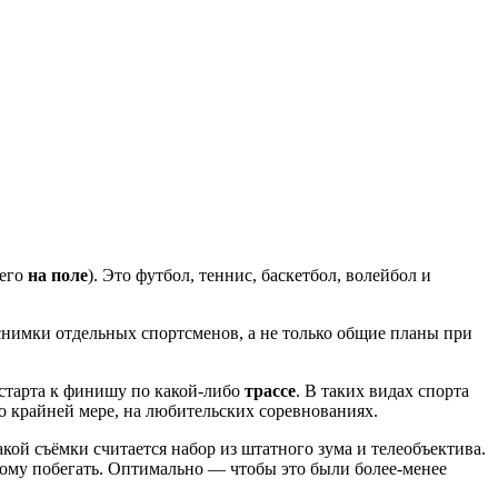
сего
на поле
). Это футбол, теннис, баскетбол, волейбол и
снимки отдельных спортсменов, а не только общие планы при
т старта к финишу по какой-либо
трассе
. В таких видах спорта
По крайней мере, на любительских соревнованиях.
кой съёмки считается набор из штатного зума и телеобъектива.
мому побегать. Оптимально — чтобы это были более-менее