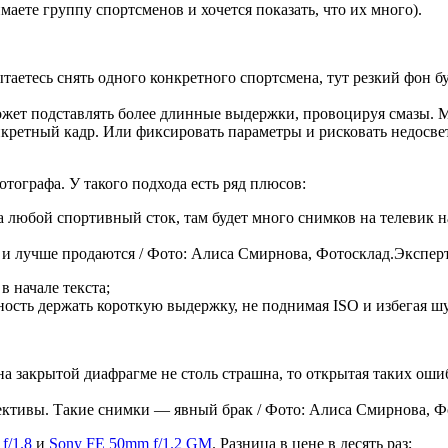
имаете группу спортсменов и хочется показать, что их много).
таетесь снять одного конкретного спортсмена, тут резкий фон бу
ожет подставлять более длинные выдержки, провоцируя смазы. 
кретный кадр. Или фиксировать параметры и рисковать недосвет
тографа. У такого подхода есть ряд плюсов:
на любой спортивный сток, там будет много снимков на телевик
 и лучше продаются / Фото: Алиса Смирнова, Фотосклад.Экспер
 начале текста;
ность держать короткую выдержку, не поднимая ISO и избегая ш
 закрытой диафрагме не столь страшна, то открытая таких оши
ективы. Такие снимки — явный брак / Фото: Алиса Смирнова, Ф
f/1.8
и
Sony FE 50mm f/1.2 GM
. Разница в цене в десять раз;