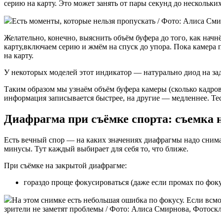
серию на карту. Это может занять от пары секунд до нескольки
Есть моменты, которые нельзя пропускать / Фото: Алиса См
Желательно, конечно, выяснить объём буфера до того, как начн
карту,включаем серию и жмём на спуск до упора. Пока камера 
на карту.
У некоторых моделей этот индикатор — натурально диод на зад
Таким образом мы узнаём объём буфера камеры (сколько кадров
информация записывается быстрее, на другие — медленнее. Тес
Диафрагма при съёмке спорта: съемка 
Есть вечный спор — на каких значениях диафрагмы надо снима
минусы. Тут каждый выбирает для себя то, что ближе.
При съёмке на закрытой диафрагме:
гораздо проще фокусироваться (даже если промах по фоку
На этом снимке есть небольшая ошибка по фокусу. Если всмот
зрители не заметят проблемы / Фото: Алиса Смирнова, Фотоск