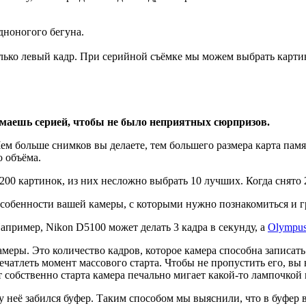
дноногого бегуна.
лько левый кадр. При серийной съёмке мы можем выбрать карти
нимаешь серией, чтобы не было неприятных сюрпризов.
ем больше снимков вы делаете, тем большего размера карта памят
о объёма.
200 картинок, из них несложно выбрать 10 лучших. Когда снято 
особенности вашей камеры, с которыми нужно познакомиться и г
пример, Nikon D5100 может делать 3 кадра в секунду, а
Olympus
еры. Это количество кадров, которое камера способна записать 
ечатлеть момент массового старта. Чтобы не пропустить его, вы 
 собственно старта камера печально мигает какой-то лампочкой 
у неё забился буфер. Таким способом мы выяснили, что в буфер в