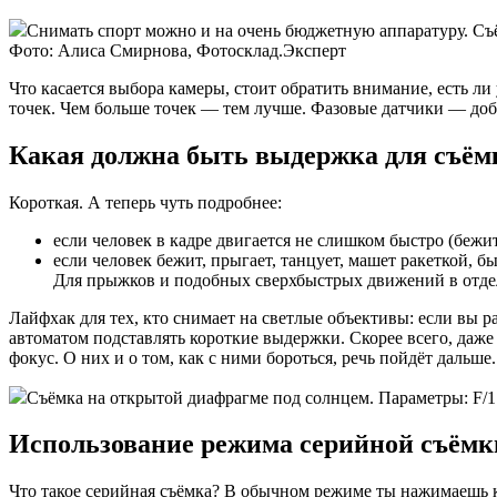
Снимать спорт можно и на очень бюджетную аппаратуру. Съё
Фото: Алиса Смирнова, Фотосклад.Эксперт
Что касается выбора камеры, стоит обратить внимание, есть л
точек. Чем больше точек — тем лучше. Фазовые датчики — добр
Какая должна быть выдержка для съём
Короткая. А теперь чуть подробнее:
если человек в кадре двигается не слишком быстро (бежит
если человек бежит, прыгает, танцует, машет ракеткой, 
Для прыжков и подобных сверхбыстрых движений в отдел
Лайфхак для тех, кто снимает на светлые объективы: если вы ра
автоматом подставлять короткие выдержки. Скорее всего, даже
фокус. О них и о том, как с ними бороться, речь пойдёт дальше.
Съёмка на открытой диафрагме под солнцем. Параметры: F/1.
Использование режима серийной съёмк
Что такое серийная съёмка? В обычном режиме ты нажимаешь кн