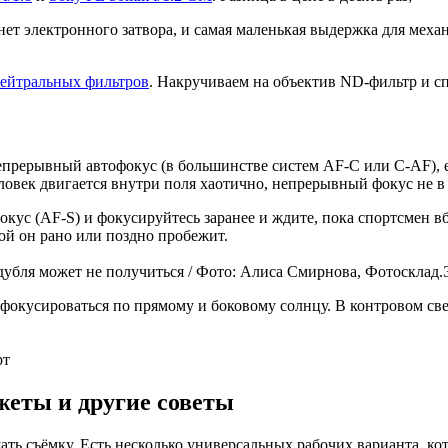
нет электронного затвора, и самая маленькая выдержка для меха
ейтральных фильтров
. Накручиваем на объектив ND-фильтр и 
епрерывный автофокус (в большинстве систем AF-C или C-AF), есл
еловек двигается внутри поля хаотично, непрерывный фокус не 
кус (AF-S) и фокусируйтесь заранее и ждите, пока спортсмен в
рой он рано или поздно пробежит.
дубля может не получиться / Фото: Алиса Смирнова, Фотосклад.
е фокусироваться по прямому и боковому солнцу. В контровом с
рт
жеты и другие советы
ать съёмку. Есть несколько универсальных рабочих варианта, к