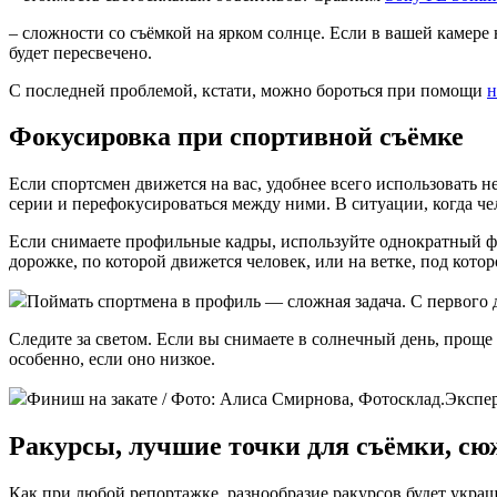
– сложности со съёмкой на ярком солнце. Если в вашей камере 
будет пересвечено.
С последней проблемой, кстати, можно бороться при помощи
н
Фокусировка при спортивной съёмке
Если спортсмен движется на вас, удобнее всего использовать н
серии и перефокусироваться между ними. В ситуации, когда ч
Если снимаете профильные кадры, используйте однократный фо
дорожке, по которой движется человек, или на ветке, под кото
Поймать спортмена в профиль — сложная задача. С первого 
Следите за светом. Если вы снимаете в солнечный день, прощ
особенно, если оно низкое.
Финиш на закате / Фото: Алиса Смирнова, Фотосклад.Экспе
Ракурсы, лучшие точки для съёмки, сю
Как при любой репортажке, разнообразие ракурсов будет украш