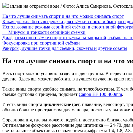
Заплыв на открытой воде / Фото: Алиса Смирнова, Фотоскла
На что лучше снимать спорт и на что можно снимать спорт
Какая должна быть выдержка для съёмки спорта и быстрого д
Использование режима серийной съёмки в спортивной фотогр
Минусы и тонкости серийной съёмки
Диафрагма при съёмке спорта: съемка на закрытой, съёмка на 
Фокусировка при спортивной съёмки
Ракурсы, лучшие точки для съёмки, сюжеты и другие советы
На что лучше снимать спорт и на что м
Весь спорт можно условно разделить две группы. В первую по
другие. Здесь вы можете работать в лучшем случае по краю пол
Такие виды спорта удобнее снимать на телеобъективы. И чем 
съёмке футбола с трибуны, подойдёт
Canon EF 100-400mm
.
И есть виды спорта
циклические
(бег, плавание, велоспорт, т
обычно больше пространства для маневра, поскольку вы можете
Соревнования, где вы можете подойти достаточно близко, удобн
Оптимальное фокусное расстояние для штатника — 24-70, для з
светосильные объективы: со значением диафрагмы 1.4, 1.8, 2.8.