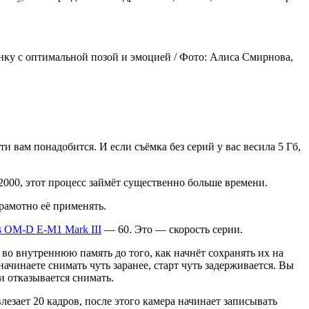
нку с оптимальной позой и эмоцией / Фото: Алиса Смирнова,
и вам понадобится. И если съёмка без серий у вас весила 5 Гб,
2000, этот процесс займёт существенно больше времени.
рамотно её применять.
 OM-D E-M1 Mark III
— 60. Это — скорость серии.
во внутреннюю память до того, как начнёт сохранять их на
начинаете снимать чуть заранее, старт чуть задерживается. Вы
и отказывается снимать.
лезает 20 кадров, после этого камера начинает записывать