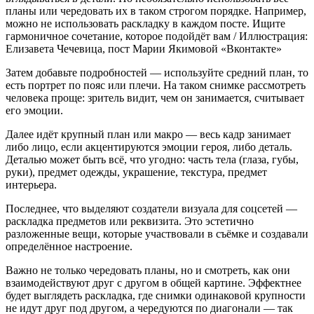
планы или чередовать их в таком строгом порядке. Например,
можно не использовать раскладку в каждом посте. Ищите
гармоничное сочетание, которое подойдёт вам / Иллюстрация:
Елизавета Чечевица, пост Марии Якимовой «Вконтакте»
Затем добавьте подробностей — используйте средний план, то
есть портрет по пояс или плечи. На таком снимке рассмотреть
человека проще: зритель видит, чем он занимается, считывает
его эмоции.
Далее идёт крупный план или макро — весь кадр занимает
либо лицо, если акцентируются эмоции героя, либо деталь.
Деталью может быть всё, что угодно: часть тела (глаза, губы,
руки), предмет одежды, украшение, текстура, предмет
интерьера.
Последнее, что выделяют создатели визуала для соцсетей —
раскладка предметов или реквизита. Это эстетично
разложенные вещи, которые участвовали в съёмке и создавали
определённое настроение.
Важно не только чередовать планы, но и смотреть, как они
взаимодействуют друг с другом в общей картине. Эффектнее
будет выглядеть раскладка, где снимки одинаковой крупности
не идут друг под другом, а чередуются по диагонали — так