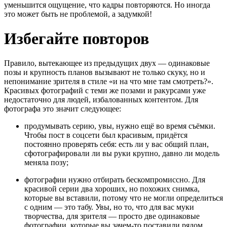
уменьшится ощущение, что кадры повторяются. Но иногда
это может быть не проблемой, а задумкой!
Избегайте повторов
Правило, вытекающее из предыдущих двух — одинаковые
позы и крупность планов вызывают не только скуку, но и
непонимание зрителя в стиле «и на что мне там смотреть?».
Красивых фотографий с теми же позами и ракурсами уже
недостаточно для людей, избалованных контентом. Для
фотографа это значит следующее:
продумывать серию, увы, нужно ещё во время съёмки.
Чтобы пост в соцсети был красивым, придётся
постоянно проверять себя: есть ли у вас общий план,
сфотографировали ли вы руки крупно, давно ли модель
меняла позу;
фотографии нужно отбирать бескомпромиссно. Для
красивой серии два хороших, но похожих снимка,
которые вы вставили, потому что не могли определиться
с одним — это табу. Увы, но то, что для вас муки
творчества, для зрителя — просто две одинаковые
фотографии, которые вы зачем-то поставили рядом.