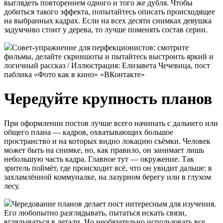
выглядеть повторением одного и того же дубля. Чтобы
добиться такого эффекта, попытайтесь описать происходящее
на выбранных кадрах. Если на всех десяти снимках девушка
задумчиво стоит у дерева, то лучше поменять состав серии.
Cовет-упражнение для перфекционистов: смотрите
фильмы, делайте скриншоты и пытайтесь выстроить яркий и
логичный рассказ / Иллюстрация: Елизавета Чечевица, пост
паблика «Фото как в кино» «ВКонтакте»
Чередуйте крупность планов
При оформлении постов лучше всего начинать с дальнего или
общего плана — кадров, охватывающих большое
пространство и на которых видно локацию съёмки. Человек
может быть на снимке, но, как правило, он занимает лишь
небольшую часть кадра. Главное тут — окружение. Так
зритель поймёт, где происходит всё, что он увидит дальше: в
захламлённой коммуналке, на лазурном берегу или в глухом
лесу.
Чередование планов делает пост интересным для изучения.
Его любопытно разглядывать, пытаться искать связи,
вглядываться в детали. Но необязательно использовать все