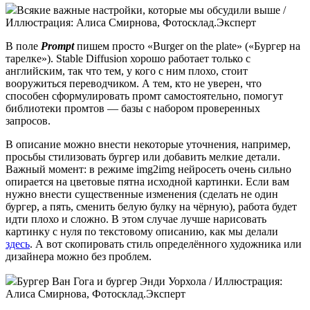
Всякие важные настройки, которые мы обсудили выше /
Иллюстрация: Алиса Смирнова, Фотосклад.Эксперт
В поле
Prompt
пишем просто «Burger on the plate» («Бургер на
тарелке»). Stable Diffusion хорошо работает только с
английским, так что тем, у кого с ним плохо, стоит
вооружиться переводчиком. А тем, кто не уверен, что
способен сформулировать промт самостоятельно, помогут
библиотеки промтов — базы с набором проверенных
запросов.
В описание можно внести некоторые уточнения, например,
просьбы стилизовать бургер или добавить мелкие детали.
Важный момент: в режиме img2img нейросеть очень сильно
опирается на цветовые пятна исходной картинки. Если вам
нужно внести существенные изменения (сделать не один
бургер, а пять, сменить белую булку на чёрную), работа будет
идти плохо и сложно. В этом случае лучше нарисовать
картинку с нуля по текстовому описанию, как мы делали
здесь
. А вот скопировать стиль определённого художника или
дизайнера можно без проблем.
Бургер Ван Гога и бургер Энди Уорхола / Иллюстрация:
Алиса Смирнова, Фотосклад.Эксперт