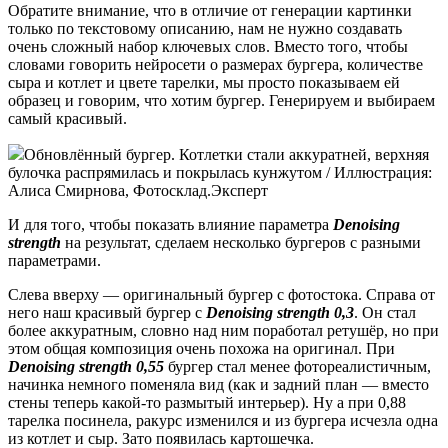
Обратите внимание, что в отличие от генерации картинки
только по текстовому описанию, нам не нужно создавать
очень сложный набор ключевых слов. Вместо того, чтобы
словами говорить нейросети о размерах бургера, количестве
сыра и котлет и цвете тарелки, мы просто показываем ей
образец и говорим, что хотим бургер. Генерируем и выбираем
самый красивый.
Обновлённый бургер. Котлетки стали аккуратней, верхняя
булочка распрямилась и покрылась кунжутом / Иллюстрация:
Алиса Смирнова, Фотосклад.Эксперт
И для того, чтобы показать влияние параметра
Denoising
strength
на результат, сделаем несколько бургеров с разными
параметрами.
Слева вверху — оригинальный бургер с фотостока. Справа от
него наш красивый бургер с
Denoising strength 0,3
. Он стал
более аккуратным, словно над ним поработал ретушёр, но при
этом общая композиция очень похожа на оригинал. При
Denoising strength 0,55
бургер стал менее фотореалистичным,
начинка немного поменяла вид (как и задний план — вместо
стены теперь какой-то размытый интерьер). Ну а при 0,88
тарелка посинела, ракурс изменился и из бургера исчезла одна
из котлет и сыр. Зато появилась картошечка.