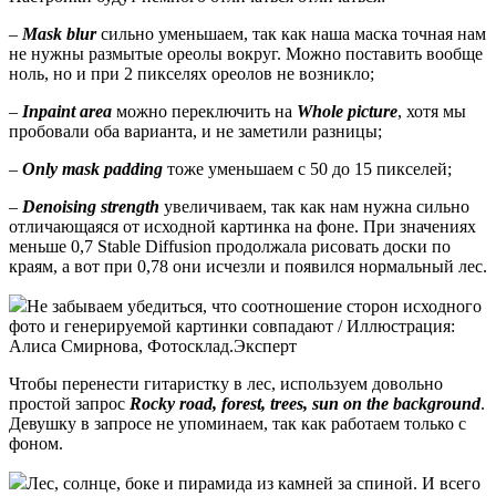
–
Mask blur
сильно уменьшаем, так как наша маска точная нам
не нужны размытые ореолы вокруг. Можно поставить вообще
ноль, но и при 2 пикселях ореолов не возникло;
–
Inpaint area
можно переключить на
Whole picture
, хотя мы
пробовали оба варианта, и не заметили разницы;
–
Only mask padding
тоже уменьшаем с 50 до 15 пикселей;
–
Denoising strength
увеличиваем, так как нам нужна сильно
отличающаяся от исходной картинка на фоне. При значениях
меньше 0,7 Stable Diffusion продолжала рисовать доски по
краям, а вот при 0,78 они исчезли и появился нормальный лес.
Не забываем убедиться, что соотношение сторон исходного
фото и генерируемой картинки совпадают / Иллюстрация:
Алиса Смирнова, Фотосклад.Эксперт
Чтобы перенести гитаристку в лес, используем довольно
простой запрос
Rocky road, forest, trees, sun on the background
.
Девушку в запросе не упоминаем, так как работаем только с
фоном.
Лес, солнце, боке и пирамида из камней за спиной. И всего