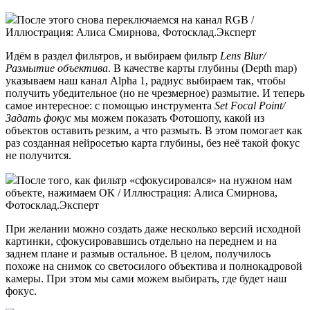
После этого снова переключаемся на канал RGB /
Иллюстрация: Алиса Смирнова, Фотосклад.Эксперт
Идём в раздел фильтров, и выбираем фильтр
Lens Blur/
Размытие объектива
. В качестве карты глубины (Depth map)
указываем наш канал Alpha 1, радиус выбираем так, чтобы
получить убедительное (но не чрезмерное) размытие. И теперь
самое интересное: с помощью инструмента
Set Focal Point/
Задать фокус
мы можем показать Фотошопу, какой из
объектов оставить резким, а что размыть. В этом помогает как
раз созданная нейросетью карта глубины, без неё такой фокус
не получится.
После того, как фильтр «сфокусировался» на нужном нам
объекте, нажимаем ОК / Иллюстрация: Алиса Смирнова,
Фотосклад.Эксперт
При желании можно создать даже несколько версий исходной
картинки, сфокусировавшись отдельно на переднем и на
заднем плане и размыв остальное. В целом, получилось
похоже на снимок со светосилого объектива и полнокадровой
камеры. При этом мы сами можем выбирать, где будет наш
фокус.