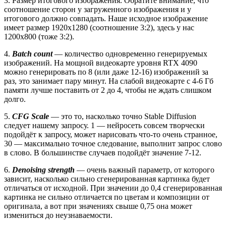
3. Размер итогового изображения. Обратите внимание, что
соотношение сторон у загруженного изображения и у
итогового должно совпадать. Наше исходное изображение
имеет размер 1920х1280 (соотношение 3:2), здесь у нас
1200х800 (тоже 3:2).
4.
Batch count
— количество одновременно генерируемых
изображений. На мощной видеокарте уровня RTX 4090
можно генерировать по 8 (или даже 12-16) изображений за
раз, это занимает пару минут. На слабой видеокарте с 4-6 Гб
памяти лучше поставить от 2 до 4, чтобы не ждать слишком
долго.
5.
CFG Scale
— это то, насколько точно Stable Diffusion
следует нашему запросу. 1 — нейросеть совсем творчески
подойдёт к запросу, может нарисовать что-то очень странное,
30 — максимально точное следование, выполнит запрос слово
в слово. В большинстве случаев подойдёт значение 7-12.
6.
Denoising strength
— очень важный параметр, от которого
зависит, насколько сильно сгенерированная картинка будет
отличаться от исходной. При значении до 0,4 сгенерированная
картинка не сильно отличается по цветам и композиции от
оригинала, а вот при значениях свыше 0,75 она может
измениться до неузнаваемости.