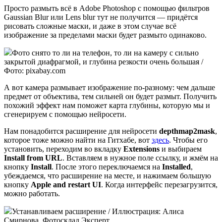
Просто размыть всё в Adobe Photoshop с помощью фильтров
Gaussian Blur или Lens blur тут не получится — придётся
рисовать сложные маски, и даже в этом случае всё
изображение за пределами маски будет размыто одинаково.
Фото снято то ли на телефон, то ли на камеру с сильно
закрытой диафрагмой, и глубина резкости очень большая /
Фото: pixabay.com
А вот камера размывает изображение по-разному: чем дальше
предмет от объектива, тем сильней он будет размыт. Получить
похожий эффект нам поможет карта глубины, которую мы и
сгенерируем с помощью нейросети.
Нам понадобится расширение для нейросети
depthmap2mask
,
которое тоже можно найти на Гитхабе, вот
здесь
. Чтобы его
установить, переходим во вкладку
Extensions
и выбираем
Install from URL
. Вставляем в нужное поле ссылку, и жмём на
кнопку
Install
. После этого переключаемся на
Installed
,
убеждаемся, что расширение на месте, и нажимаем большую
кнопку
Apple and restart UI
. Когда интерфейс перезагрузится,
можно работать.
Устанавливаем расширение / Иллюстрация: Алиса
Смирнова, Фотосклад.Эксперт