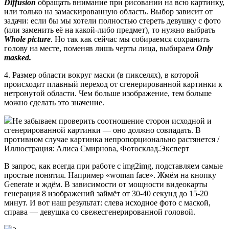
Diffusion
обращать внимание при рисовании на всю картинку,
или только на замаскированную область. Выбор зависит от
задачи: если бы мы хотели полностью стереть девушку с фото
(или заменить её на какой-либо предмет), то нужно выбрать
Whole picture
. Но так как сейчас мы собираемся сохранить
голову на месте, поменяв лишь черты лица, выбираем
Only
masked.
4. Размер области вокруг маски (в пикселях), в которой
происходит плавный переход от сгенерированной картинки к
нетронутой области. Чем больше изображение, тем больше
можно сделать это значение.
Не забываем проверить соотношение сторон исходной и
сгенерированной картинки — оно должно совпадать. В
противном случае картинка непропорционально растянется /
Иллюстрация: Алиса Смирнова, Фотосклад.Эксперт
В запрос, как всегда при работе с img2img, подставляем самые
простые понятия. Например «woman face». Жмём на кнопку
Generate и ждём. В зависимости от мощности видеокарты
генерация 8 изображений займёт от 30-40 секунд до 15-20
минут. И вот наш результат: слева исходное фото с маской,
справа — девушка со свежесгенерированной головой.