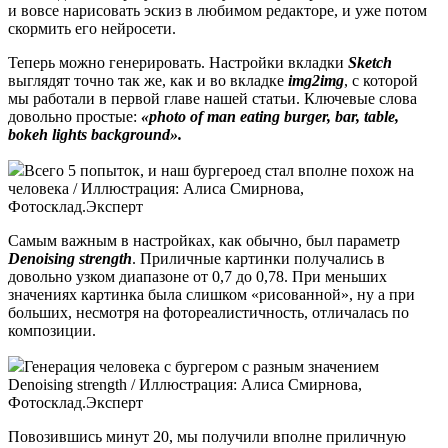
и вовсе нарисовать эскиз в любимом редакторе, и уже потом
скормить его нейросети.
Теперь можно генерировать. Настройки вкладки
Sketch
выглядят точно так же, как и во вкладке
img2img
, с которой
мы работали в первой главе нашей статьи. Ключевые слова
довольно простые:
«photo of man eating burger, bar, table,
bokeh lights background».
Всего 5 попыток, и наш бургероед стал вполне похож на
человека / Иллюстрация: Алиса Смирнова,
Фотосклад.Эксперт
Самым важным в настройках, как обычно, был параметр
Denoising strength
. Приличные картинки получались в
довольно узком диапазоне от 0,7 до 0,78. При меньших
значениях картинка была слишком «рисованной», ну а при
больших, несмотря на фотореалистичность, отличалась по
композиции.
Генерация человека с бургером с разным значением
Denoising strength / Иллюстрация: Алиса Смирнова,
Фотосклад.Эксперт
Повозившись минут 20, мы получили вполне приличную