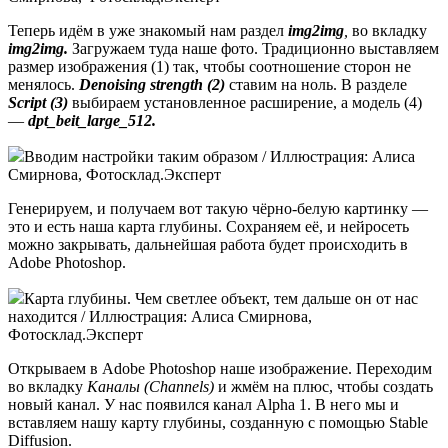
Теперь идём в уже знакомый нам раздел
img2img
,
во вкладку
img2img.
Загружаем туда наше фото. Традиционно выставляем
размер изображения (1) так, чтобы соотношение сторон не
менялось.
Denoising strength (2)
ставим на ноль. В разделе
Script (3)
выбираем установленное расширение, а модель (4)
—
dpt_beit_large_512.
Вводим настройки таким образом / Иллюстрация: Алиса
Смирнова, Фотосклад.Эксперт
Генерируем, и получаем вот такую чёрно-белую картинку —
это и есть наша карта глубины. Сохраняем её, и нейросеть
можно закрывать, дальнейшая работа будет происходить в
Adobe Photoshop.
Карта глубины. Чем светлее объект, тем дальше он от нас
находится / Иллюстрация: Алиса Смирнова,
Фотосклад.Эксперт
Открываем в Adobe Photoshop наше изображение. Переходим
во вкладку
Каналы (Channels)
и жмём на плюс, чтобы создать
новый канал. У нас появился канал Alpha 1. В него мы и
вставляем нашу карту глубины, созданную с помощью Stable
Diffusion.