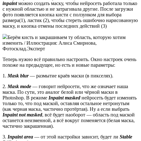
inpaint
можно создать маску, чтобы нейросеть работала только
с нужной областью и не затрагивала другие. После загрузки
фото появляется кнопка кисти с ползунком для выбора
размера(1), ластик (2), чтобы стереть ошибочно нарисованную
маску, и кнопка отмены последних действий (3)
Берём кисть и закрашиваем ту область, которую хотим
изменить / Иллюстрация: Алиса Смирнова,
Фотосклад.Эксперт
Теперь нужно всё правильно настроить. Окно настроек очень
похоже на предыдущее, но есть и новые параметры:
1.
Mask blur
— размытие краёв маски (в пикселях).
2.
Mask mode
— говорит нейросети, что же означает наша
маска. По сути, это аналог белой или чёрной маски в
Photoshop. В режиме
Inpaint masked
нейросеть будет изменять
только то, что под маской, оставляя остальное нетронутым
(как черная маска, частично протёртая). Ну а если выбрать
Inpaint not masked
, всё будет наоборот — область под маской
останется неизменной, а всё вокруг поменяется (белая маска,
частично закрашенная).
3.
Inpaint area
— от этой настройки зависит, будет ли
Stable