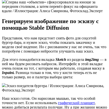
Сперва наш «объектив» сфокусировался на юноше за
передним столиком, а затем перевёл фокус на официанта
вдали / Иллюстрация: Алиса Смирнова, Фотосклад.Эксперт
Генерируем изображение по эскизу с
помощью Stable Diffusion
Представим, что нам предстоит снять фото для соцсетей
бургер-бара, и нужен эскиз, чтобы показать заказчику и
модели своё видение. Но с рисованием у нас не очень, так что
попробуем с помощью нейросети улучшить наш эскиз.
Для этого понадобится вкладка
Sketch
из раздела
img2img
— в
ней мы будем рисовать набросок. Интерфейс в этой вкладке
очень похож на тот, с которым мы работали, создавая маску в
Inpaint.
Разница только в том, что у кисти теперь есть не
только размер, но и палитра выбора цвета:
Эскиз поедателя бургера / Иллюстрация: Алиса Смирнова,
Фотосклад.Эксперт
Наш эскиз готов. Он нарисован мышью, так что особой
точности нет. Если использовать
графический планшет
,
можно добиться результата получше. Ну а при желании можно