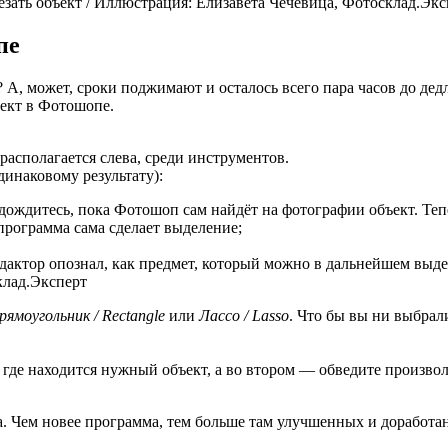
езать объект / Иллюстрация: Елизавета Чечевица, Фотосклад.Экс
пе
? А, может, сроки поджимают и осталось всего пара часов до дед
ект в Фотошопе.
 располагается слева, среди инструментов.
динаковому результату):
дождитесь, пока Фотошоп сам найдёт на фотографии объект. Теп
программа сама сделает выделение;
едактор опознал, как предмет, который можно в дальнейшем выд
клад.Эксперт
рямоугольник / Rectangle
или
Лассо / Lasso
. Что бы вы ни выбрал
, где находится нужный объект, а во втором — обведите произв
а. Чем новее программа, тем больше там улучшенных и доработан