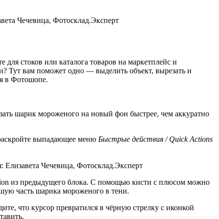
авета Чечевица, Фотосклад.Эксперт
е для стоков или каталога товаров на маркетплейс и
ти? Тут вам поможет одно — выделить объект, вырезать и
ия в Фотошопе.
езать шарик мороженого на новый фон быстрее, чем аккуратно
раскройте выпадающее меню
Быстрые действия / Quick Actions
: Елизавета Чечевица, Фотосклад.Эксперт
ction из предыдущего блока. С помощью кисти с плюсом можно
шую часть шарика мороженого в тени.
дите, что курсор превратился в чёрную стрелку с иконкой
тавить.