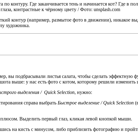
та по контуру. Где заканчивается тень и начинается кот? Где в п
 глаза, контрастные к чёрному цвету / Фото: unsplash.com
ёткий контур (например, размытое фото в движении), никакое вы
лу художника.
ер, вы подбрасывали листья салата, чтобы сделать эффектную ф
шота выше: у нас есть фото с котом, которому решили изменить ц
строго выделения / Quick Selection
, нужно:
ктирования справа выбрать
Быстрое выделение / Quick Selection
(
 с плюсом. Выделить первый глаз, кликая левой кнопкой мыши.
шись на кисть с минусом, либо приблизить фотографию и пройт