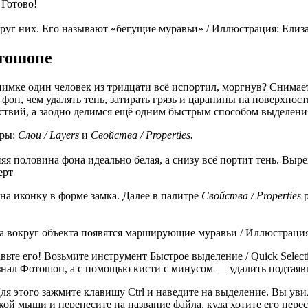
 Готово!
круг них. Его называют «бегущие муравьи» / Иллюстрация: Елиз
отошопе
нимке один человек из тридцати всё испортил, моргнув? Снимает
 фон, чем удалять тень, затирать грязь и царапины на поверхнос
йствий, а заодно делимся ещё одним быстрым способом выделен
тры:
Слои / Layers
и
Свойства / Properties.
я половина фона идеально белая, а снизу всё портит тень. Выр
ерт
а иконку в форме замка. Далее в палитре
Свойства / Properties
а вокруг объекта появятся марширующие муравьи / Иллюстрация
ьте его! Возьмите инструмент Быстрое выделение / Quick Sele
знал Фотошоп, а с помощью кисти с минусом — удалить подтаяв
ля этого зажмите клавишу Ctrl и наведите на выделение. Вы уви
кой мыши и перенесите на название файла, куда хотите его перес