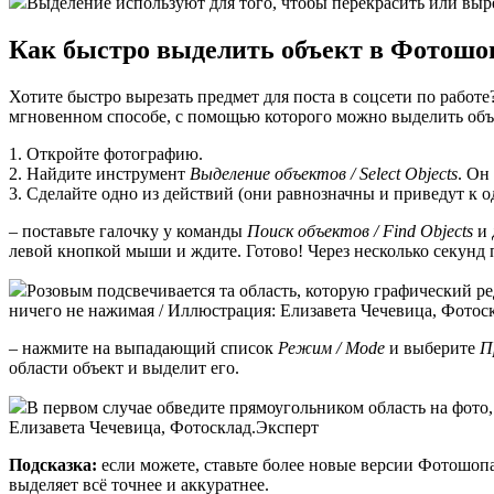
Выделение используют для того, чтобы перекрасить или выр
Как быстро выделить объект в Фотошо
Хотите быстро вырезать предмет для поста в соцсети по работе
мгновенном способе, с помощью которого можно выделить объ
1. Откройте фотографию.
2. Найдите инструмент
Выделение объектов / Select Objects
. Он
3. Сделайте одно из действий (они равнозначны и приведут к о
– поставьте галочку у команды
Поиск объектов / Find Objects
и 
левой кнопкой мыши и ждите. Готово! Через несколько секунд 
Розовым подсвечивается та область, которую графический р
ничего не нажимая / Иллюстрация: Елизавета Чечевица, Фотос
– нажмите на выпадающий список
Режим / Mode
и выберите
П
области объект и выделит его.
В первом случае обведите прямоугольником область на фото
Елизавета Чечевица, Фотосклад.Эксперт
Подсказка:
если можете, ставьте более новые версии Фотошоп
выделяет всё точнее и аккуратнее.