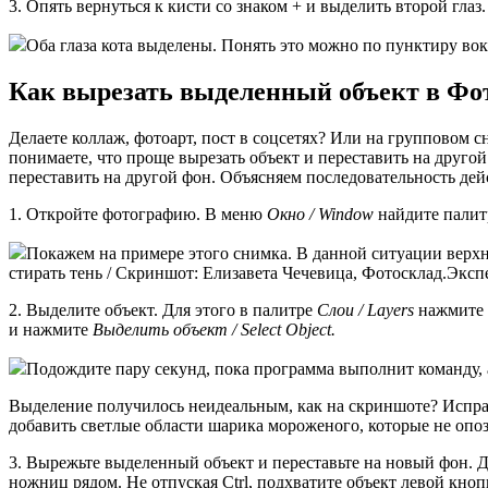
3. Опять вернуться к кисти со знаком + и выделить второй глаз.
Оба глаза кота выделены. Понять это можно по пунктиру во
Как вырезать выделенный объект в Ф
Делаете коллаж, фотоарт, пост в соцсетях? Или на групповом с
понимаете, что проще вырезать объект и переставить на другой
переставить на другой фон. Объясняем последовательность де
1. Откройте фотографию. В меню
Окно / Window
найдите пали
Покажем на примере этого снимка. В данной ситуации верхня
стирать тень / Скриншот: Елизавета Чечевица, Фотосклад.Эксп
2. Выделите объект. Для этого в палитре
Слои / Layers
нажмите н
и нажмите
Выделить объект / Select Object.
Подождите пару секунд, пока программа выполнит команду, 
Выделение получилось неидеальным, как на скриншоте? Исправ
добавить светлые области шарика мороженого, которые не опо
3. Вырежьте выделенный объект и переставьте на новый фон. Д
ножниц рядом. Не отпуская Ctrl, подхватите объект левой кноп