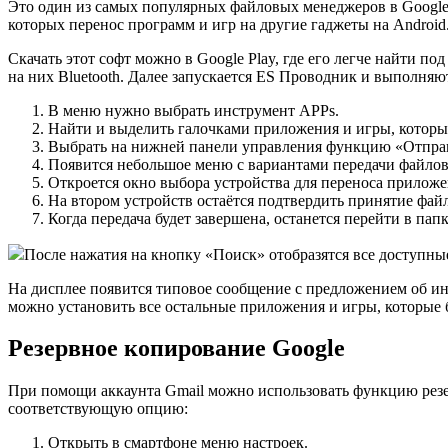
Это один из самых популярных файловых менеджеров в Google
которых перенос программ и игр на другие гаджеты на Android
Скачать этот софт можно в Google Play, где его легче найти по
на них Bluetooth. Далее запускается ES Проводник и выполня
В меню нужно выбрать инструмент APPs.
Найти и выделить галочками приложения и игры, которы
Выбрать на нижней панели управления функцию «Отпра
Появится небольшое меню с вариантами передачи файлов
Откроется окно выбора устройства для переноса приложе
На втором устройств остаётся подтвердить принятие фа
Когда передача будет завершена, останется перейти в па
После нажатия на кнопку «Поиск» отобразятся все доступные
На дисплее появится типовое сообщение с предложением об и
можно установить все остальные приложения и игры, которы
Резервное копирование Google
При помощи аккаунта Gmail можно использовать функцию резе
соответствующую опцию:
Открыть в смартфоне меню настроек.