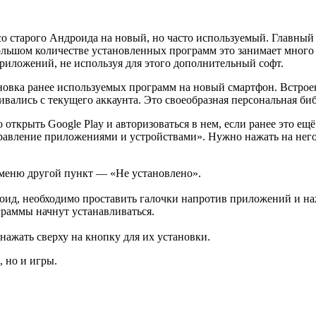
 старого Андроида на новый, но часто используемый. Главный н
ольшом количестве установленных программ это занимает много 
риложений, не используя для этого дополнительный софт.
ановка ранее используемых программ на новый смартфон. Встрое
ивались с текущего аккаунта. Это своеобразная персональная би
крыть Google Play и авторизоваться в нем, если ранее это ещё 
равление приложениями и устройствами». Нужно нажать на него
 меню другой пункт — «Не установлено».
оид, необходимо проставить галочки напротив приложений и наж
граммы начнут устанавливаться.
нажать сверху на кнопку для их установки.
, но и игры.