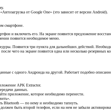
му.
Автозагрузка от Google One» (это зависит от версии Android).
ом смартфоне.
артфон и включить его. На экране появится предложение восстан
ючении появится необходимое меню.
цедуры. Появится три пункта для дальнейших действий. Необхо
 после чего на экране появится одна или несколько резервных к
анные с одного Андроида на другой. Работает подобно описан
риложение APK Extractor.
передачи данных.
айти приложение, которое необходимо перенести.
вить».
ть Bluetooth — по нему и необходимо тапнуть.
 должен быть второй телефон, если на нем не забыли активироват