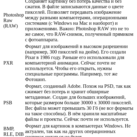
Сохраняет картинку без потерь качества и без
сжатия. В файле записываются данные о цвете
пикселей. Позволяет передавать изображение
Photoshop
между разными компьютерами, операционными
Raw
системами (с Windows на Mac и наоборот) и
(RAW)
приложениями. Важно: Photoshop RAW это не то
же самое, что RAW-снимок, полученный прямиком
с фотоаппарата.
Формат для изображений в высоком разрешении
(например, 300 пикселей на дюйм). Его создали
Pixar в 1986 году. Раньше его использовали для
PXR
компьютерной анимации. Сейчас почти не
используется. Чтобы его открыть, нужны
специальные программы. Например, тот же
Фотошоп.
Формат, созданный Adobe. Похож на PSD, так как
сжимает без потерь и хранит обширные
метаданные. Создан для больших изображений,
PSB
которые размером больше 30000 х 30000 пикселей.
Вес файла может превышать 30 Гб (не все форматы
на такое способны). В нём хранили масштабные
файлы и проекты. Сейчас почти не используется.
Формат для картинок в компьютерах Windows. Не
BMP,
актуален, так как на других операционных
RLE, DIB
системах читаться не будет.