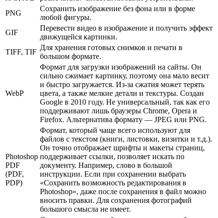
Сохранить изображение без фона или в форме
PNG
любой фигуры.
Перевести видео в изображение и получить эффект
GIF
движущейся картинки.
Для хранения готовых снимков и печати в
TIFF, TIF
большом формате.
Формат для загрузки изображений на сайты. Он
сильно сжимает картинку, поэтому она мало весит
и быстро загружается. Из-за сжатия может терять
WebP
цвета, а также мелкие детали и текстуры. Создан
Google в 2010 году. Не универсальный, так как его
поддерживают лишь браузеры Chrome, Opera и
Firefox. Альтернатива формату — JPEG или PNG.
Формат, который чаще всего используют для
файлов с текстом (книги, листовки, визитки и т.д.).
Он точно отображает шрифты и макеты страниц,
Photoshop
поддерживает ссылки, позволяет искать по
PDF
документу. Например, слово в большой
(PDF,
инструкции. Если при сохранении выбрать
PDP)
«Сохранить возможность редактирования в
Photoshop», даже после сохранения в файл можно
вносить правки. Для сохранения фотографий
большого смысла не имеет.