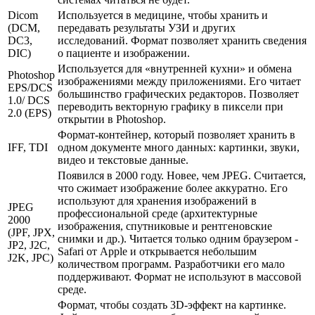
Dicom
Используется в медицине, чтобы хранить и
(DCM,
передавать результаты УЗИ и других
DC3,
исследований. Формат позволяет хранить сведения
DIC)
о пациенте и изображении.
Используется для «внутренней кухни» и обмена
Photoshop
изображениями между приложениями. Его читает
EPS/DCS
большинство графических редакторов. Позволяет
1.0/ DCS
переводить векторную графику в пиксели при
2.0 (EPS)
открытии в Photoshop.
Формат-контейнер, который позволяет хранить в
IFF, TDI
одном документе много данных: картинки, звуки,
видео и текстовые данные.
Появился в 2000 году. Новее, чем JPEG. Считается,
что сжимает изображение более аккуратно. Его
используют для хранения изображений в
JPEG
профессиональной среде (архитектурные
2000
изображения, спутниковые и рентгеновские
(JPF, JPX,
снимки и др.). Читается только одним браузером -
JP2, J2C,
Safari от Apple и открывается небольшим
J2K, JPC)
количеством программ. Разработчики его мало
поддерживают. Формат не используют в массовой
среде.
Формат, чтобы создать 3D-эффект на картинке.