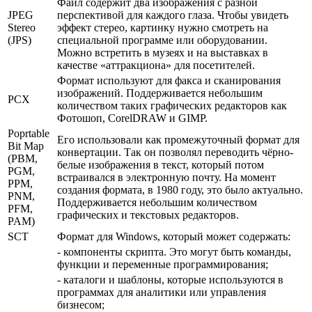
Файл содержит два изображения с разной
JPEG
перспективой для каждого глаза. Чтобы увидеть
Stereo
эффект стерео, картинку нужно смотреть на
(JPS)
специальной программе или оборудовании.
Можно встретить в музеях и на выставках в
качестве «аттракциона» для посетителей.
Формат используют для факса и сканирования
изображений. Поддерживается небольшим
PCX
количеством таких графических редакторов как
Фотошоп, CorelDRAW и GIMP.
Poprtable
Его использовали как промежуточный формат для
Bit Map
конвертации. Так он позволял переводить чёрно-
(PBM,
белые изображения в текст, который потом
PGM,
встраивался в электронную почту. На момент
PPM,
создания формата, в 1980 году, это было актуально.
PNM,
Поддерживается небольшим количеством
PFM,
графических и текстовых редакторов.
PAM)
SCT
Формат для Windows, который может содержать:
- компоненты скрипта. Это могут быть команды,
функции и переменные программирования;
- каталоги и шаблоны, которые используются в
программах для аналитики или управления
бизнесом;