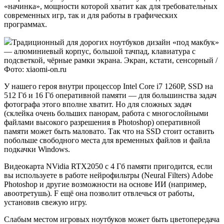
«начинка», мощности которой хватит как для требовательных
современных игр, так и для работы в графических
программах.
Традиционный для дорогих ноутбуков дизайн «под макбук»
— алюминиевый корпус, большой тачпад, клавиатура с
подсветкой, чёрные рамки экрана. Экран, кстати, сенсорный /
Фото: xiaomi-on.ru
У нашего героя внутри процессор Intel Core i7 1260P, SSD на
512 Гб и 16 Гб оперативной памяти — для большинства задач
фотографа этого вполне хватит. Но для сложных задач
(склейка очень больших панорам, работа с многослойными
файлами высокого разрешения в Photoshop) оперативной
памяти может быть маловато. Так что на SSD стоит оставить
побольше свободного места для временных файлов и файла
подкачки Windows.
Видеокарта NVidia RTX2050 с 4 Гб памяти пригодится, если
вы используете в работе нейрофильтры (Neural Filters) Adobe
Photoshop и другие возможности на основе ИИ (например,
авоотретушь). F ещё она позволит отвлечься от работы,
установив свежую игру.
Слабым местом игровых ноутбуков может быть цветопередача