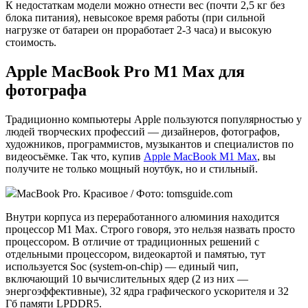
К недостаткам модели можно отнести вес (почти 2,5 кг без
блока питания), невысокое время работы (при сильной
нагрузке от батареи он проработает 2-3 часа) и высокую
стоимость.
Apple MacBook Pro M1 Max для
фотографа
Традиционно компьютеры Apple пользуются популярностью у
людей творческих профессий — дизайнеров, фотографов,
художников, программистов, музыкантов и специалистов по
видеосъёмке. Так что, купив
Apple MacBook M1 Max
, вы
получите не только мощный ноутбук, но и стильный.
MacBook Pro. Красивое / Фото: tomsguide.com
Внутри корпуса из переработанного алюминия находится
процессор M1 Max. Строго говоря, это нельзя назвать просто
процессором. В отличие от традиционных решений с
отдельными процессором, видеокартой и памятью, тут
используется Soc (system-on-chip) — единый чип,
включающий 10 вычислительных ядер (2 из них —
энергоэффективные), 32 ядра графического ускорителя и 32
Гб памяти LPDDR5.