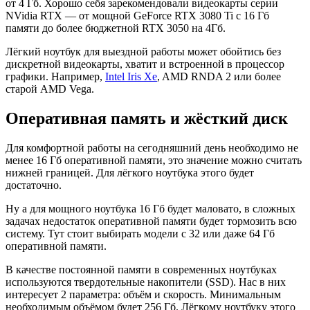
от 4 Гб. Хорошо себя зарекомендовали видеокарты серии
NVidia RTX — от мощной GeForce RTX 3080 Ti с 16 Гб
памяти до более бюджетной RTX 3050 на 4Гб.
Лёгкий ноутбук для выездной работы может обойтись без
дискретной видеокарты, хватит и встроенной в процессор
графики. Например,
Intel Iris Xe
, AMD RNDA 2 или более
старой AMD Vega.
Оперативная память и жёсткий диск
Для комфортной работы на сегодняшний день необходимо не
менее 16 Гб оперативной памяти, это значение можно считать
нижней границей. Для лёгкого ноутбука этого будет
достаточно.
Ну а для мощного ноутбука 16 Гб будет маловато, в сложных
задачах недостаток оперативной памяти будет тормозить всю
систему. Тут стоит выбирать модели с 32 или даже 64 Гб
оперативной памяти.
В качестве постоянной памяти в современных ноутбуках
используются твердотельные накопители (SSD). Нас в них
интересует 2 параметра: объём и скорость. Минимальным
необходимым объёмом будет 256 Гб. Лёгкому ноутбуку этого