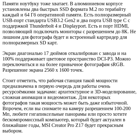
Памяти ноутбуку тоже хватает. В алюминиевом корпусе
установлены два быстрых SSD формата M.2 по терабайту
каждый и 64 Гб оперативной памяти. Есть полноразмерный
USB-порт стандарта USB3.2 Gen2 и два порта USB type C c
поддержкой Thunderbolt 4 и Displayport. Есть и порт HDMI,
позволяющий подключать мониторы с разрешением до 8К. Не
лишним для фотографа будет и встроенный картридер для
полноразмерных SD карт.
Экран диагональю 17 дюймов откалиброван с завода и на
100% поддерживает цветовое пространство DCI-P3. Можно
переключиться и на более привычное фотографам sRGB.
Разрешение экрана 2560 x 1600 точек.
Стоит отметить, что рабочая станция такой мощности
предназначена в первую очередь для работы очень
ресурсоёмкими задачами: архитектурное и 3D-моделирование,
сложная анимация и видеомонтаж. Для некоторых
фотографов такая мощность может быть даже избыточной.
Впрочем, если вы снимаете на камеру разрешением 100-200
Мп, любите гигапиксельные панорамы или просто хотите
бескомпромиссный компьютер, который будет актуален в
ближайшие годы, MSI Creator Pro Z17 будет прекрасным
выбором.