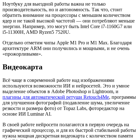
Ноутбуку для выездной работы важна не только
производительность, но и автономность. Так что, стоит
обратить внимание на процессоры с меньшим количеством
ядер и не такой высокой частотой — они потребляют меньше
энергии. Например, это могут быть Intel Core i7-1160G7 или
i5-11300H, AMD Ryzen5 7520U.
Отдельно отметим чипы Apple M1 Pro и M1 Max. Благодаря
архитектуре ARM они получились и мощными, и не очень
«прожорливыми».
Видеокарта
Всё чаще в современной работе над изображениями
используются возможности ИИ и нейросетей. Это и умное
выделение объектов в Adobe Photoshop и Lightroom, и
плагины для автоматической ретуши Retouch4Me
, программы
для улучшения фотографий (подавление шума, увеличение
резкости и размера фото) от Topaz Labs, фоторедактор на
основе ИИ Luminar AI.
В своей работе нейросети полагаются в первую очередь на
графический процессор, и для их быстрой стабильной работы
нужна мощная дискретная видеокарта с количеством памяти