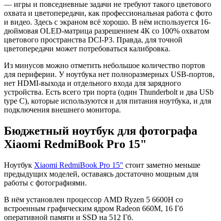
— игры и повседневные задачи не требуют такого цветового
охвата и цветопередачи, как профессиональная работа с фото
и видео. Здесь с экраном всё хорошо. В нём используется 16-
дюймовая OLED-матрица разрешением 4К со 100% охватом
цветового пространства DCI-P3. Правда, для точной
цветопередачи может потребоваться калибровка.
Из минусов можно отметить небольшое количество портов
для периферии. У ноутбука нет полноразмерных USB-портов,
нет HDMI-выхода и отдельного входа для зарядного
устройства. Есть всего три порта (один Thunderbolt и два USb
type C), которые используются и для питания ноутбука, и для
подключения внешнего монитора.
Бюджетный ноутбук для фотографа
Xiaomi RedmiBook Pro 15"
Ноутбук
Xiaomi RedmiBook Pro 15"
стоит заметно меньше
предыдущих моделей, оставаясь достаточно мощным для
работы с фотографиями.
В нём установлен процессор AMD Ryzen 5 6600H со
встроенным графическим ядром Radeon 660M, 16 Гб
оперативной памяти и SSD на 512 Гб.