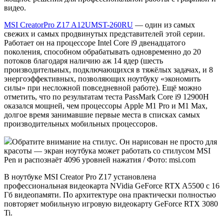
видео.
MSI CreatorPro Z17 A12UMST-260RU
— один из самых
свежих и самых продвинутых представителей этой серии.
Работает он на процессоре Intel Core i9 двенадцатого
поколения, способном обрабатывать одновременно до 20
потоков благодаря наличию аж 14 ядер (шесть
производительных, подключающихся в тяжёлых задачах, и 8
энергоэффективных, позволяющих ноутбуку «экономить
силы» при несложной повседневной работе). Ещё можно
отметить, что по результатам теста PassMark Core i9 12900H
оказался мощней, чем процессоры Apple M1 Pro и M1 Max,
долгое время занимавшие первые места в списках самых
производительных мобильных процессоров.
Обратите внимание на стилус. Он нарисован не просто для
красоты — экран ноутбука может работать со стилусом MSI
Pen и распознаёт 4096 уровней нажатия / Фото: msi.com
В ноутбуке MSI Creator Pro Z17 установлена
профессиональная видеокарта NVidia GeForce RTX A5500 с 16
Гб видеопамяти. По архитектуре она практически полностью
повторяет мобильную игровую видеокарту GeForce RTX 3080
Ti.