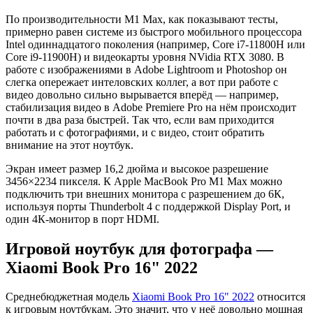
По производительности M1 Max, как показывают тесты,
примерно равен системе из быстрого мобильного процессора
Intel одиннадцатого поколения (например, Core i7-11800H или
Core i9-11900H) и видеокарты уровня NVidia RTX 3080. В
работе с изображениями в Adobe Lightroom и Photoshop он
слегка опережает интеловских коллег, а вот при работе с
видео довольно сильно вырывается вперёд — например,
стабилизация видео в Adobe Premiere Pro на нём происходит
почти в два раза быстрей. Так что, если вам приходится
работать и с фотографиями, и с видео, стоит обратить
внимание на этот ноутбук.
Экран имеет размер 16,2 дюйма и высокое разрешение
3456×2234 пикселя. К Apple MacBook Pro M1 Max можно
подключить три внешних монитора с разрешением до 6К,
используя порты Thunderbolt 4 с поддержкой Display Port, и
один 4К-монитор в порт HDMI.
Игровой ноутбук для фотографа —
Xiaomi Book Pro 16" 2022
Среднебюджетная модель
Xiaomi Book Pro 16" 2022
относится
к игровым ноутбукам. Это значит, что у неё довольно мощная