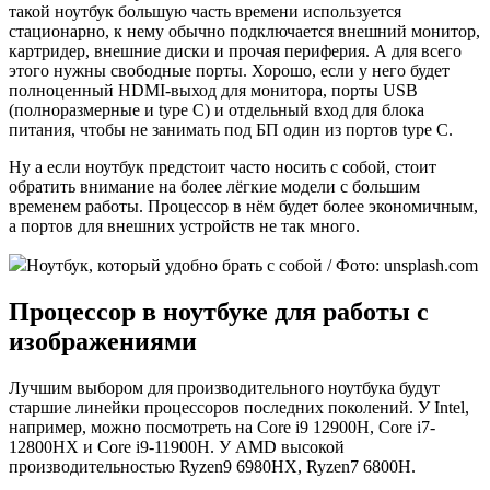
такой ноутбук большую часть времени используется
стационарно, к нему обычно подключается внешний монитор,
картридер, внешние диски и прочая периферия. А для всего
этого нужны свободные порты. Хорошо, если у него будет
полноценный HDMI-выход для монитора, порты USB
(полноразмерные и type C) и отдельный вход для блока
питания, чтобы не занимать под БП один из портов type C.
Ну а если ноутбук предстоит часто носить с собой, стоит
обратить внимание на более лёгкие модели с большим
временем работы. Процессор в нём будет более экономичным,
а портов для внешних устройств не так много.
Ноутбук, который удобно брать с собой / Фото: unsplash.com
Процессор в ноутбуке для работы с
изображениями
Лучшим выбором для производительного ноутбука будут
старшие линейки процессоров последних поколений. У Intel,
например, можно посмотреть на Core i9 12900H, Сore i7-
12800HX и Сore i9-11900H. У AMD высокой
производительностью Ryzen9 6980HX, Ryzen7 6800H.