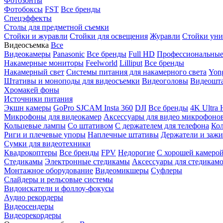
Фотозонты
Фотобоксы
FST
Все бренды
Спецэффекты
Столы для предметной съемки
Стойки и журавли
Стойки для освещения
Журавли
Стойки уни
Видеосъемка
Все
Видеокамеры
Panasonic
Все бренды
Full HD
Профессиональны
Накамерные мониторы
Feelworld
Lilliput
Все бренды
Накамерный свет
Системы питания для накамерного света
Yon
Штативы и моноподы для видеосъемки
Видеоголовы
Видеошт
Хромакей фоны
Источники питания
Экшн камеры
GoPro
SJCAM
Insta 360
DJI
Все бренды
4K Ultra
Микрофоны для видеокамер
Аксессуары для видео микрофоно
Кольцевые лампы
Со штативом
C держателем для телефона
Кол
Риги и плечевые упоры
Наплечные штативы
Держатели и заж
Сумки для видеотехники
Квадрокоптеры
Все бренды
FPV
Недорогие
С хорошей камеро
Стедикамы
Электронные стедикамы
Аксессуары для стедикам
Монтажное оборудование
Видеомикшеры
Суфлеры
Слайдеры и рельсовые системы
Видоискатели и фоллоу-фокусы
Аудио рекордеры
Видеосендеры
Видеорекордеры