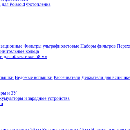
для Polaroid
Фотопленка
изационные
Фильтры ультрафиолетовые
Наборы фильтров
Перех
инительные кольца
 для объективов 58 мм
спышки
Ведомые вспышки
Рассеиватели
Держатели для вспышк
еры и ЗУ
кумуляторы и зарядные устройства
ли
ьцевые лампы 26 см
Кольцевые лампы 45 см
Настольные кольц