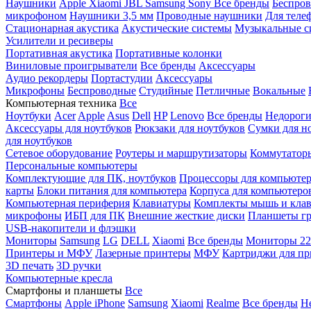
Наушники
Apple
Xiaomi
JBL
Samsung
Sony
Все бренды
Беспро
микрофоном
Наушники 3,5 мм
Проводные наушники
Для теле
Стационарная акустика
Акустические системы
Музыкальные с
Усилители и ресиверы
Портативная акустика
Портативные колонки
Виниловые проигрыватели
Все бренды
Аксессуары
Аудио рекордеры
Портастудии
Аксессуары
Микрофоны
Беспроводные
Студийные
Петличные
Вокальные
Компьютерная техника
Все
Ноутбуки
Acer
Apple
Asus
Dell
HP
Lenovo
Все бренды
Недороги
Аксессуары для ноутбуков
Рюкзаки для ноутбуков
Сумки для н
для ноутбуков
Сетевое оборудование
Роутеры и маршрутизаторы
Коммутатор
Персональные компьютеры
Комплектующие для ПК, ноутбуков
Процессоры для компьюте
карты
Блоки питания для компьютера
Корпуса для компьютеро
Компьютерная периферия
Клавиатуры
Комплекты мышь и клав
микрофоны
ИБП для ПК
Внешние жесткие диски
Планшеты гр
USB-накопители и флэшки
Мониторы
Samsung
LG
DELL
Xiaomi
Все бренды
Мониторы 22
Принтеры и МФУ
Лазерные принтеры
МФУ
Картриджи для пр
3D печать
3D ручки
Компьютерные кресла
Смартфоны и планшеты
Все
Смартфоны
Apple iPhone
Samsung
Xiaomi
Realme
Все бренды
Н