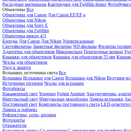
Расходные материалы
Картриджи для Fujifilm Instax
Фотобумага 
Объективы
Все
Объективы для Canon
Для Canon EF/EF-s
Объективы для Nikon
Объективы для Sony E
Объективы для Fujifilm
Объективы микро 4/3
Бленды
Для Canon
Для Nikon
Универсальные
Светофильтры
Защитные фильтры
ND-фильры
Фильтры поляр
Адаптеры для объективов
Макрокольца
Переходные кольца
Удл
Крышки для объективов
Крышки для объективов 55 мм
Крышки
Чехлы для объективов
Уход и защита
Вспышки, источники света
Все
Вспышки
Вспышки для Canon
Вспышки для Nikon
Ведущие в
Источники питания
Чехлы для вспышек
Фотобоксы
Накамерный свет
Yongnuo
Fujimi
Aputure
Аккумуляторы, адапт
Импульсный свет
Импульсные моноблоки
Лампы-вспышки
Ак
Постоянный свет
Комплекты постоянного света
LED-осветите
Лампы и пайрекс
Рефлекторы, соты, шторки
Фотозонты
Отражатели
Кольцевые лампы
Со штативом
С держателем для телефона
Кол