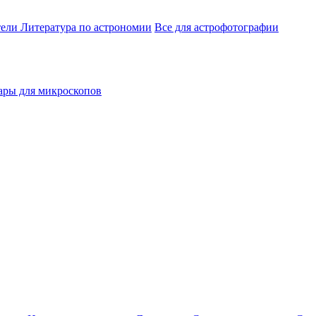
тели
Литература по астрономии
Все для астрофотографии
ары для микроскопов