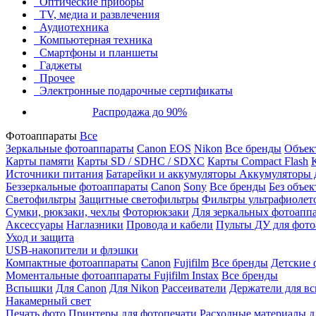
Оптические приборы
TV, медиа и развлечения
Аудиотехника
Компьютерная техника
Смартфоны и планшеты
Гаджеты
Прочее
Электронные подарочные сертификаты
Распродажа до 90%
Фотоаппараты
Все
Зеркальные фотоаппараты
Canon EOS
Nikon
Все бренды
Объект
Карты памяти
Карты SD / SDHC / SDXC
Карты Compact Flash
Источники питания
Батарейки и аккумуляторы
Аккумуляторы д
Беззеркальные фотоаппараты
Canon
Sony
Все бренды
Без объек
Светофильтры
Защитные светофильтры
Фильтры ультрафиолет
Сумки, рюкзаки, чехлы
Фоторюкзаки
Для зеркальных фотоапп
Аксессуары
Наглазники
Провода и кабели
Пульты ДУ для фото
Уход и защита
USB-накопители и флэшки
Компактные фотоаппараты
Canon
Fujifilm
Все бренды
Детские 
Моментальные фотоаппараты
Fujifilm Instax
Все бренды
Вспышки
Для Canon
Для Nikon
Рассеиватели
Держатели для в
Накамерный свет
Печать фото
Принтеры для фотопечати
Расходные материалы д