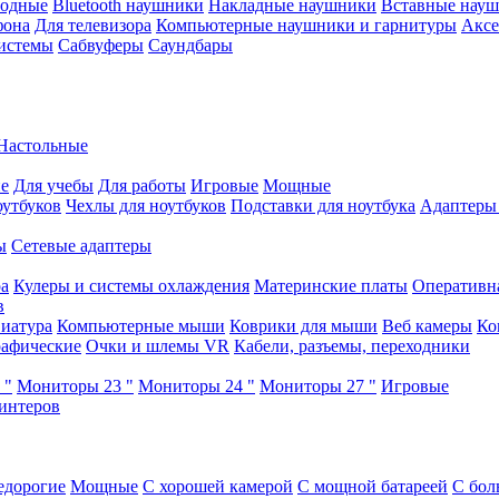
водные
Bluetooth наушники
Накладные наушники
Вставные нау
фона
Для телевизора
Компьютерные наушники и гарнитуры
Аксе
истемы
Сабвуферы
Саундбары
Настольные
е
Для учебы
Для работы
Игровые
Мощные
оутбуков
Чехлы для ноутбуков
Подставки для ноутбука
Адаптеры
ы
Сетевые адаптеры
ра
Кулеры и системы охлаждения
Материнские платы
Оперативн
в
иатура
Компьютерные мыши
Коврики для мыши
Веб камеры
Ко
афические
Очки и шлемы VR
Кабели, разъемы, переходники
 "
Мониторы 23 "
Мониторы 24 "
Мониторы 27 "
Игровые
интеров
едорогие
Мощные
С хорошей камерой
С мощной батареей
С бол