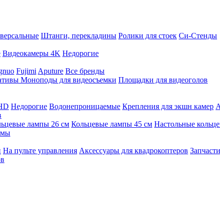
версальные
Штанги, перекладины
Ролики для стоек
Си-Стенды
е
Видеокамеры 4K
Недорогие
gnuo
Fujimi
Aputure
Все бренды
ативы
Моноподы для видеосъемки
Площадки для видеоголов
 HD
Недорогие
Водонепроницаемые
Крепления для экшн камер
А
в
ьцевые лампы 26 см
Кольцевые лампы 45 см
Настольные кольц
имы
й
На пульте управления
Аксессуары для квадрокоптеров
Запчасти
ов