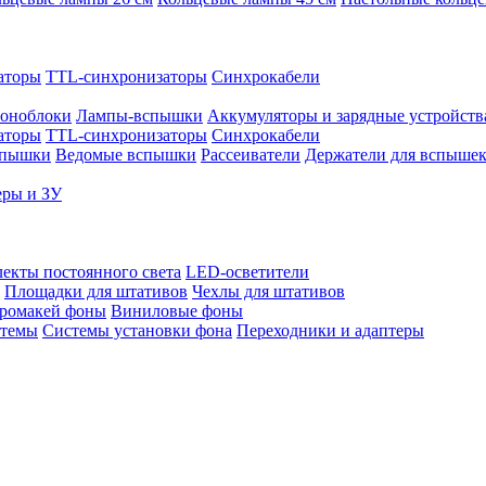
аторы
TTL-синхронизаторы
Синхрокабели
оноблоки
Лампы-вспышки
Аккумуляторы и зарядные устройств
аторы
TTL-синхронизаторы
Синхрокабели
спышки
Ведомые вспышки
Рассеиватели
Держатели для вспыше
еры и ЗУ
екты постоянного света
LED-осветители
Площадки для штативов
Чехлы для штативов
ромакей фоны
Виниловые фоны
стемы
Системы установки фона
Переходники и адаптеры