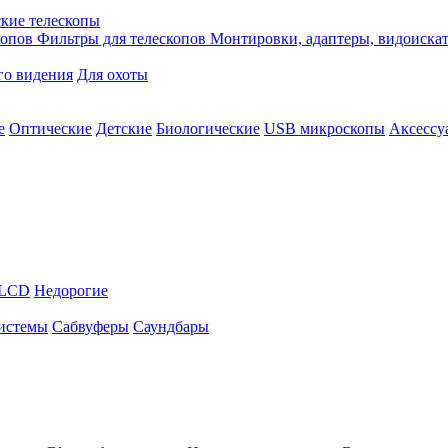
кие телескопы
копов
Фильтры для телескопов
Монтировки, адаптеры, видоиска
го видения
Для охоты
е
Оптические
Детские
Биологические
USB микроскопы
Аксессу
LCD
Недорогие
истемы
Сабвуферы
Саундбары