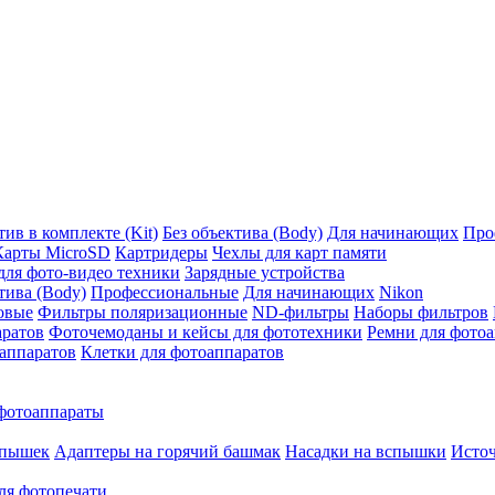
ив в комплекте (Kit)
Без объектива (Body)
Для начинающих
Про
Карты MicroSD
Картридеры
Чехлы для карт памяти
ля фото-видео техники
Зарядные устройства
тива (Body)
Профессиональные
Для начинающих
Nikon
овые
Фильтры поляризационные
ND-фильтры
Наборы фильтров
аратов
Фоточемоданы и кейсы для фототехники
Ремни для фото
аппаратов
Клетки для фотоаппаратов
фотоаппараты
спышек
Адаптеры на горячий башмак
Насадки на вспышки
Исто
ля фотопечати