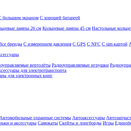
С большим экраном
С хорошей батареей
ьцевые лампы 26 см
Кольцевые лампы 45 см
Настольные кольц
Все бренды
C измерением давления
C GPS
C NFC
C sim картой
А
сессуары
оуправляемые вертолёты
Радиоуправляемые игрушки
Радиоупра
ксессуары для электротранспорта
ары для электронных книг
Автомобильные охранные системы
Автоаксессуары
Автозапчас
ньки и аксессуары
Самокаты
Скейты и лонгборды
Игры
Единоб