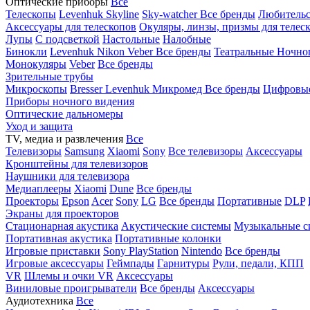
Оптические приборы
Все
Телескопы
Levenhuk Skyline
Sky-watcher
Все бренды
Любительс
Аксессуары для телескопов
Окуляры, линзы, призмы для телес
Лупы
С подсветкой
Настольные
Налобные
Бинокли
Levenhuk
Nikon
Veber
Все бренды
Театральные
Ночно
Монокуляры
Veber
Все бренды
Зрительные трубы
Микроскопы
Bresser
Levenhuk
Микромед
Все бренды
Цифровы
Приборы ночного видения
Оптические дальномеры
Уход и защита
TV, медиа и развлечения
Все
Телевизоры
Samsung
Xiaomi
Sony
Все телевизоры
Аксессуары
Кронштейны для телевизоров
Наушники для телевизора
Медиаплееры
Xiaomi
Dune
Все бренды
Проекторы
Epson
Acer
Sony
LG
Все бренды
Портативные
DLP
Экраны для проекторов
Стационарная акустика
Акустические системы
Музыкальные с
Портативная акустика
Портативные колонки
Игровые приставки
Sony PlayStation
Nintendo
Все бренды
Игровые аксессуары
Геймпады
Гарнитуры
Рули, педали, КПП
VR
Шлемы и очки VR
Аксессуары
Виниловые проигрыватели
Все бренды
Аксессуары
Аудиотехника
Все