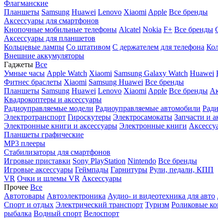
Флагманские
Планшеты
Samsung
Huawei
Lenovo
Xiaomi
Apple
Все бренды
Аксессуары для смартфонов
Кнопочные мобильные телефоны
Alcatel
Nokia
F+
Все бренды
Аксессуары для планшетов
Кольцевые лампы
Со штативом
C держателем для телефона
Кол
Внешние аккумуляторы
Гаджеты
Все
Умные часы
Apple Watch
Xiaomi
Samsung Galaxy Watch
Huawei
Фитнес браслеты
Xiaomi
Samsung
Huawei
Все бренды
Планшеты
Samsung
Huawei
Lenovo
Xiaomi
Apple
Все бренды
Ак
Квадрокоптеры и аксессуары
Радиоуправляемые модели
Радиоуправляемые автомобили
Ради
Электротранспорт
Гироскутеры
Электросамокаты
Запчасти и а
Электронные книги и аксессуары
Электронные книги
Аксессу
Планшеты графические
MP3 плееры
Стабилизаторы для смартфонов
Игровые приставки
Sony PlayStation
Nintendo
Все бренды
Игровые аксессуары
Геймпады
Гарнитуры
Рули, педали, КПП
VR
Очки и шлемы VR
Аксессуары
Прочее
Все
Автотовары
Автоэлектроника
Аудио- и видеотехника для авто
Спорт и отдых
Электрический транспорт
Туризм
Роликовые ко
рыбалка
Водный спорт
Велоспорт