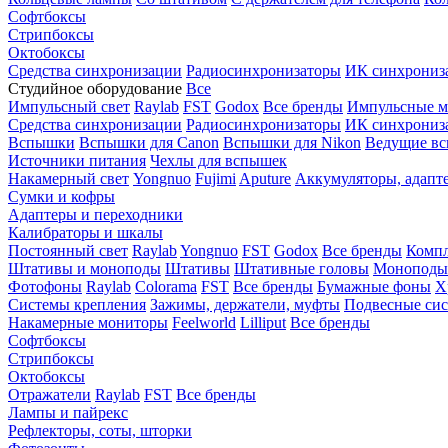
Софтбоксы
Стрипбоксы
Октобоксы
Средства синхронизации
Радиосинхронизаторы
ИК синхрониз
Студийное оборудование
Все
Импульсный свет
Raylab
FST
Godox
Все бренды
Импульсные м
Средства синхронизации
Радиосинхронизаторы
ИК синхрониз
Вспышки
Вспышки для Canon
Вспышки для Nikon
Ведущие в
Источники питания
Чехлы для вспышек
Накамерный свет
Yongnuo
Fujimi
Aputure
Аккумуляторы, адапт
Сумки и кофры
Адаптеры и переходники
Калибраторы и шкалы
Постоянный свет
Raylab
Yongnuo
FST
Godox
Все бренды
Компл
Штативы и моноподы
Штативы
Штативные головы
Моноподы
Фотофоны
Raylab
Colorama
FST
Все бренды
Бумажные фоны
Х
Системы крепления
Зажимы, держатели, муфты
Подвесные си
Накамерные мониторы
Feelworld
Lilliput
Все бренды
Софтбоксы
Стрипбоксы
Октобоксы
Отражатели
Raylab
FST
Все бренды
Лампы и пайрекс
Рефлекторы, соты, шторки