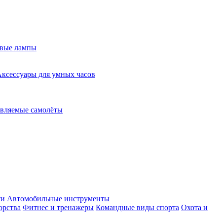
евые лампы
ксессуары для умных часов
вляемые самолёты
ти
Автомобильные инструменты
орства
Фитнес и тренажеры
Командные виды спорта
Охота и