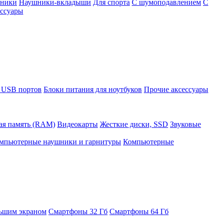
шники
Наушники-вкладыши
Для спорта
С шумоподавлением
С
ссуары
 USB портов
Блоки питания для ноутбуков
Прочие аксессуары
ая память (RAM)
Видеокарты
Жесткие диски, SSD
Звуковые
мпьютерные наушники и гарнитуры
Компьютерные
ьшим экраном
Смартфоны 32 Гб
Смартфоны 64 Гб