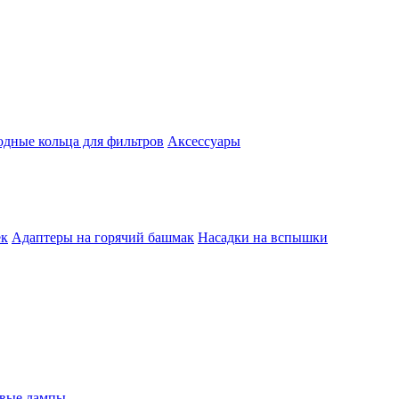
одные кольца для фильтров
Аксессуары
ек
Адаптеры на горячий башмак
Насадки на вспышки
евые лампы