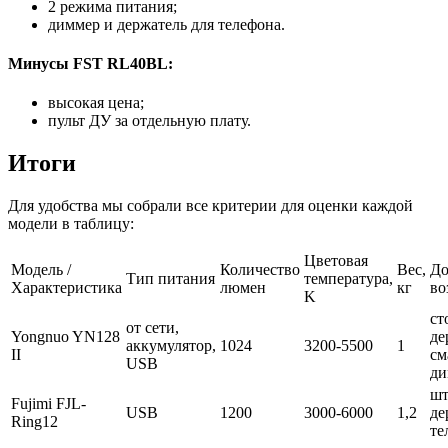
2 режима питания;
диммер и держатель для телефона.
Минусы FST RL40BL:
высокая цена;
пульт ДУ за отдельную плату.
Итоги
Для удобства мы собрали все критерии для оценки каждой
модели в таблицу:
Цветовая
Модель /
Количество
Вес,
До
Тип питания
температура,
Характеристика
люмен
кг
во
K
ст
от сети,
Yongnuo YN128
де
аккумулятор,
1024
3200-5500
1
II
см
USB
ди
шт
Fujimi FJL-
USB
1200
3000-6000
1,2
де
Ring12
те