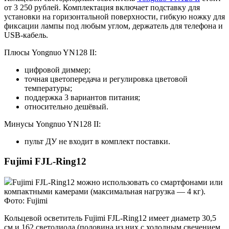
от 3 250 рублей. Комплектация включает подставку для
установки на горизонтальной поверхности, гибкую ножку для
фиксации лампы под любым углом, держатель для телефона и
USB-кабель.
Плюсы Yongnuo YN128 II:
цифровой диммер;
точная цветопередача и регулировка цветовой
температуры;
поддержка 3 вариантов питания;
относительно дешёвый.
Минусы Yongnuo YN128 II:
пульт ДУ не входит в комплект поставки.
Fujimi FJL-Ring12
Fujimi FJL-Ring12 можно использовать со смартфонами или
компактными камерами (максимальная нагрузка — 4 кг).
Фото: Fujimi
Кольцевой осветитель Fujimi FJL-Ring12 имеет диаметр 30,5
см и 162 светодиода (половина из них с холодным свечением,