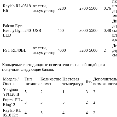
пу
Raylab RL-0518
от сети,
шт
5280
2700-5500
0,76
Kit
аккумулятор
де
те
Ди
Falcon Eyes
де
BeautyLight 240
USB
450
3000-5500
0,48
см
LED
шт
ад
Ди
от сети,
FST RL40BL
4000
3200-5600
2
де
аккумулятор
см
Кольцевые светодиодные осветители из нашей подборки
получили следующие баллы:
Модель /
Тип
Количество
Цветовая
Дополнител
Вес
Оценка
питания
люмен
температура
возможности
Yongnuo
5
2
1
3
3
YN128 II
Fujimi FJL-
3
3
5
2
2
Ring12
Raylab RL-
4
5
4
4
2
0518 Kit