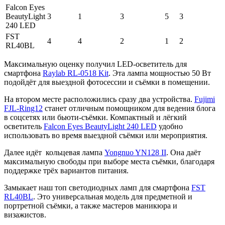
Falcon Eyes
BeautyLight
3
1
3
5
3
240 LED
FST
4
4
2
1
2
RL40BL
Максимальную оценку получил LED-осветитель для
смартфона
Raylab RL-0518 Kit
. Эта лампа мощностью 50 Вт
подойдёт для выездной фотосессии и съёмки в помещении.
На втором месте расположились сразу два устройства.
Fujimi
FJL-Ring12
станет отличным помощником для ведения блога
в соцсетях или бьюти-съёмки. Компактный и лёгкий
осветитель
Falcon Eyes BeautyLight 240 LED
удобно
использовать во время выездной съёмки или мероприятия.
Далее идёт кольцевая лампа
Yongnuo YN128 II
. Она даёт
максимальную свободы при выборе места съёмки, благодаря
поддержке трёх вариантов питания.
Замыкает наш топ светодиодных ламп для смартфона
FST
RL40BL
. Это универсальная модель для предметной и
портретной съёмки, а также мастеров маникюра и
визажистов.