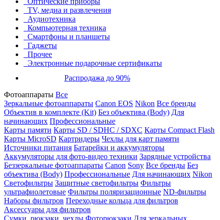
Оптические приборы
TV, медиа и развлечения
Аудиотехника
Компьютерная техника
Смартфоны и планшеты
Гаджеты
Прочее
Электронные подарочные сертификаты
Распродажа до 90%
Фотоаппараты
Все
Зеркальные фотоаппараты
Canon EOS
Nikon
Все бренды
Объектив в комплекте (Kit)
Без объектива (Body)
Для
начинающих
Профессиональные
Карты памяти
Карты SD / SDHC / SDXC
Карты Compact Flash
Карты MicroSD
Картридеры
Чехлы для карт памяти
Источники питания
Батарейки и аккумуляторы
Аккумуляторы для фото-видео техники
Зарядные устройства
Беззеркальные фотоаппараты
Canon
Sony
Все бренды
Без
объектива (Body)
Профессиональные
Для начинающих
Nikon
Светофильтры
Защитные светофильтры
Фильтры
ультрафиолетовые
Фильтры поляризационные
ND-фильтры
Наборы фильтров
Переходные кольца для фильтров
Аксессуары для фильтров
Сумки, рюкзаки, чехлы
Фоторюкзаки
Для зеркальных