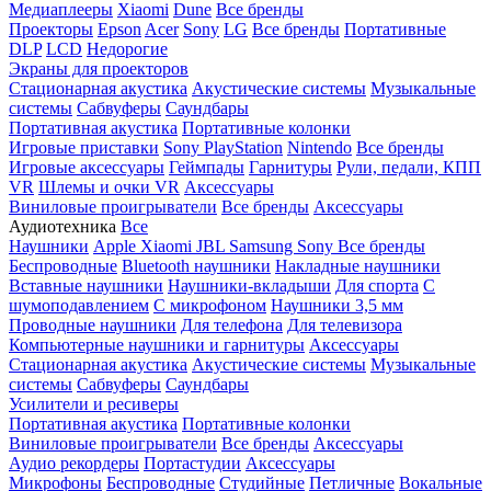
Медиаплееры
Xiaomi
Dune
Все бренды
Проекторы
Epson
Acer
Sony
LG
Все бренды
Портативные
DLP
LCD
Недорогие
Экраны для проекторов
Стационарная акустика
Акустические системы
Музыкальные
системы
Сабвуферы
Саундбары
Портативная акустика
Портативные колонки
Игровые приставки
Sony PlayStation
Nintendo
Все бренды
Игровые аксессуары
Геймпады
Гарнитуры
Рули, педали, КПП
VR
Шлемы и очки VR
Аксессуары
Виниловые проигрыватели
Все бренды
Аксессуары
Аудиотехника
Все
Наушники
Apple
Xiaomi
JBL
Samsung
Sony
Все бренды
Беспроводные
Bluetooth наушники
Накладные наушники
Вставные наушники
Наушники-вкладыши
Для спорта
С
шумоподавлением
С микрофоном
Наушники 3,5 мм
Проводные наушники
Для телефона
Для телевизора
Компьютерные наушники и гарнитуры
Аксессуары
Стационарная акустика
Акустические системы
Музыкальные
системы
Сабвуферы
Саундбары
Усилители и ресиверы
Портативная акустика
Портативные колонки
Виниловые проигрыватели
Все бренды
Аксессуары
Аудио рекордеры
Портастудии
Аксессуары
Микрофоны
Беспроводные
Студийные
Петличные
Вокальные