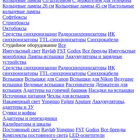
Кольцевые лампы
Со штативом
С держателем для телефона
Кольцевые лампы 26 см
Кольцевые лампы 45 см
Настольные
кольцевые лампы
Софтбоксы
Стрипбоксы
Октобоксы
Средства синхронизации
Радиосинхронизаторы
ИК
синхронизаторы
TTL-синхронизаторы
Синхрокабели
Студийное оборудование
Все
Импульсный свет
Raylab
FST
Godox
Все бренды
Импульсные
моноблоки
Лампы-вспышки
Аккумуляторы и зарядные
устройства
Средства синхронизации
Радиосинхронизаторы
ИК
синхронизаторы
TTL-синхронизаторы
Синхрокабели
Вспышки
Вспышки для Canon
Вспышки для Nikon
Ведущие
вспышки
Ведомые вспышки
Рассеиватели
Держатели для
вспышек
Адаптеры на горячий башмак
Насадки на вспышки
Источники питания
Чехлы для вспышек
Накамерный свет
Yongnuo
Fujimi
Aputure
Аккумуляторы,
адаптеры и ЗУ
Сумки и кофры
Адаптеры и переходники
Калибраторы и шкалы
Постоянный свет
Raylab
Yongnuo
FST
Godox
Все бренды
Комплекты постоянного света
LED-осветители