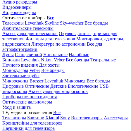
Аудио рекордеры
Видеосендеры
Видеорекордеры
Оптические приборы
Все
Телескопы
Levenhuk Skyline
Sky-watcher
Все бренды
Любительские телескопы
Аксессуары для телескопов
Окуляры, линзы, призмы для
телескопов
Фильтры для телескопов
Монтировки, адаптеры,
видоискатели
Литература по астрономии
Все для
астрофотографии
Лупы
С подсветкой
Настольные
Налобные
Бинокли
Levenhuk
Nikon
Veber
Все бренды
Театральные
Ночного видения
Для охоты
Монокуляры
Veber
Все бренды
Зрительные трубы
Микроскопы
Bresser
Levenhuk
Микромед
Все бренды
Цифровые
Оптические
Детские
Биологические
USB
микроскопы
Аксессуары для микроскопов
Приборы ночного видения
Оптические дальномеры
Уход и защита
TV, медиа и развлечения
Все
Телевизоры
Samsung
Xiaomi
Sony
Все телевизоры
Аксессуары
Кронштейны для телевизоров
Наушники для телевизора