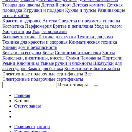
Товары для школы
Детский спорт
Детская комната
Детская
площадка
Игрушки и подарки
Куклы и пупсы
Развивающие
игры и хобби
Красота и здоровье
Аптека
Средства и предметы гигиены
Косметика
Парфюмерия
Бритье и депиляция
Уход за телом
Уход за лицом
Уход за волосами
Бытовая техника
Техника для кухни
Техника для дома
Техника для красоты и здоровья
Климатическая техника
Умный дом и безопасность
Белье и аксессуары
Белье
Солнцезащитные очки
Зонты
Кошельки, визитницы, кисеты
Сумки
Чемоданы
Портфели
Ремни
Ключницы
Умные ручки и блокноты
Шкатулки для
аксессуаров
Замки для багажа
Косметички и бьюти-кейсы
Электронные подарочные сертификаты
Все
Электронные подарочные сертификаты
Искать товары ...
Главная
Каталог
Статус заказа
Главная страница
Каталог товаров