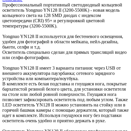
Профессиональный портативный светодиодный кольцевой
осветитель Yongnuo YN128 II (3200-5500K) - новая модель
кольцевого света на 128 SMD диодах с индексом
цветопередачи (CRI) 95+ и регулировкой цветовой
температуры (3200-5500K).
Yongnuo YN128 II используется для бестеневого освещения,
удобен для фотографий в области мейкапа, нейл-дизайна,
бьюти, селфи и т.д.
Осветитель специально сделан для прямых трансляций видео
или селфи-фотографии.
Yongnuo YN128 II имеет 3 варианта питания: через USB от
внешнего аккумулятора пауэрбанка; сетевого зарядного
устройства или компьютера/ноутбука.
В комплекте есть белая подставка и гнущаяся нога, покрытые
бархатистой резиной белого цвета, для установки осветителя
на столе или любой ровной поверхности. Гнущаяся нога
позволяет зафиксировать осветитель под любым углом. Также
LED осветитель YN128 II можно установить на стойку или в
горячий башмак камеры с помощью держателя, который также
идет в комплекте. Используя гнущуюся ногу без подставки
осветитель очень удобно и приятно держать в руке.