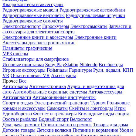
Квадрокоптеры и аксессуары
Радиоуправляемые модели
Радиоуправляемые автомобили
Радиоуправляемые вертолёты
Радиоуправляемые игрушки
Радиоуправляемые самолёты
Электротранспорт
Гироскутеры
Электросамокаты
Запчасти и
аксессуары для электротранспорта
Электронные книги и аксессуары
Электронные книги
Аксессуары для электронных книг
Планшеты графические
MP3 плееры
Стабилизаторы для смартфонов
Игровые приставки
Sony PlayStation
Nintendo
Все бренды
Игровые аксессуары
Геймпады
Гарнитуры
Рули, педали, КПП
VR
Очки и шлемы VR
Аксессуары
Прочее
Все
Автотовары
Автоэлектроника
Аудио- и видеотехника для
авто
Автомобильные охранные системы
Автоаксессуары
Автозапчасти
Автомобильные инструменты
Спорт и отдых
Электрический транспорт
Туризм
Роликовые
коньки и аксессуары
Самокаты
Скейты и лонгборды
Игры
Единоборства
Фитнес и тренажеры
Командные виды спорта
Охота и рыбалка
Водный спорт
Велоспорт
Дом, дача, ремонт
Строительство и ремонт
Товары для дома
Детские товары
Детские коляски
Питание и кормление
Уход и
гигиена
Товары для новорождённых
Детские автокресла