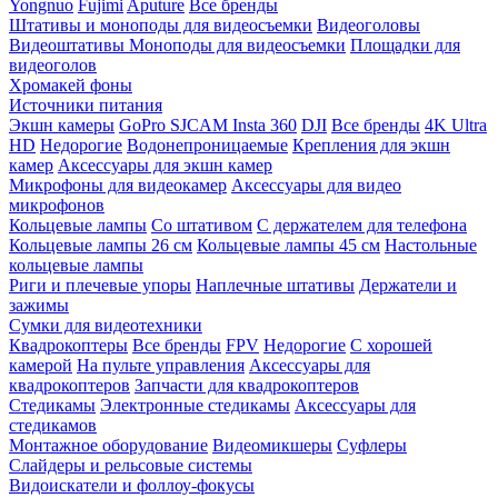
Yongnuo
Fujimi
Aputure
Все бренды
Штативы и моноподы для видеосъемки
Видеоголовы
Видеоштативы
Моноподы для видеосъемки
Площадки для
видеоголов
Хромакей фоны
Источники питания
Экшн камеры
GoPro
SJCAM
Insta 360
DJI
Все бренды
4K Ultra
HD
Недорогие
Водонепроницаемые
Крепления для экшн
камер
Аксессуары для экшн камер
Микрофоны для видеокамер
Аксессуары для видео
микрофонов
Кольцевые лампы
Со штативом
C держателем для телефона
Кольцевые лампы 26 см
Кольцевые лампы 45 см
Настольные
кольцевые лампы
Риги и плечевые упоры
Наплечные штативы
Держатели и
зажимы
Сумки для видеотехники
Квадрокоптеры
Все бренды
FPV
Недорогие
С хорошей
камерой
На пульте управления
Аксессуары для
квадрокоптеров
Запчасти для квадрокоптеров
Стедикамы
Электронные стедикамы
Аксессуары для
стедикамов
Монтажное оборудование
Видеомикшеры
Суфлеры
Слайдеры и рельсовые системы
Видоискатели и фоллоу-фокусы