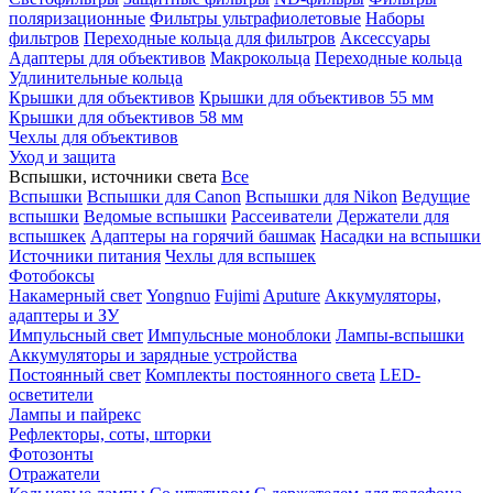
поляризационные
Фильтры ультрафиолетовые
Наборы
фильтров
Переходные кольца для фильтров
Аксессуары
Адаптеры для объективов
Макрокольца
Переходные кольца
Удлинительные кольца
Крышки для объективов
Крышки для объективов 55 мм
Крышки для объективов 58 мм
Чехлы для объективов
Уход и защита
Вспышки, источники света
Все
Вспышки
Вспышки для Canon
Вспышки для Nikon
Ведущие
вспышки
Ведомые вспышки
Рассеиватели
Держатели для
вспышкек
Адаптеры на горячий башмак
Насадки на вспышки
Источники питания
Чехлы для вспышек
Фотобоксы
Накамерный свет
Yongnuo
Fujimi
Aputure
Аккумуляторы,
адаптеры и ЗУ
Импульсный свет
Импульсные моноблоки
Лампы-вспышки
Аккумуляторы и зарядные устройства
Постоянный свет
Комплекты постоянного света
LED-
осветители
Лампы и пайрекс
Рефлекторы, соты, шторки
Фотозонты
Отражатели