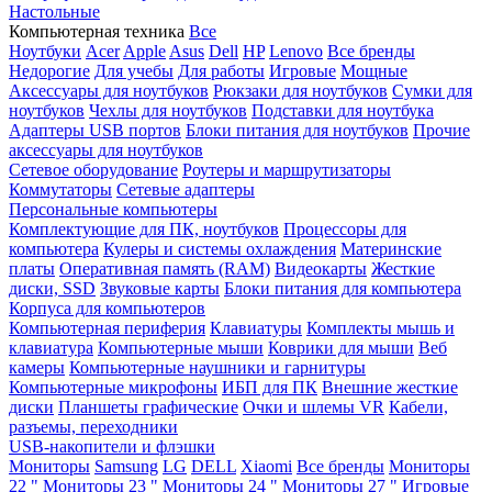
Настольные
Компьютерная техника
Все
Ноутбуки
Acer
Apple
Asus
Dell
HP
Lenovo
Все бренды
Недорогие
Для учебы
Для работы
Игровые
Мощные
Аксессуары для ноутбуков
Рюкзаки для ноутбуков
Сумки для
ноутбуков
Чехлы для ноутбуков
Подставки для ноутбука
Адаптеры USB портов
Блоки питания для ноутбуков
Прочие
аксессуары для ноутбуков
Сетевое оборудование
Роутеры и маршрутизаторы
Коммутаторы
Сетевые адаптеры
Персональные компьютеры
Комплектующие для ПК, ноутбуков
Процессоры для
компьютера
Кулеры и системы охлаждения
Материнские
платы
Оперативная память (RAM)
Видеокарты
Жесткие
диски, SSD
Звуковые карты
Блоки питания для компьютера
Корпуса для компьютеров
Компьютерная периферия
Клавиатуры
Комплекты мышь и
клавиатура
Компьютерные мыши
Коврики для мыши
Веб
камеры
Компьютерные наушники и гарнитуры
Компьютерные микрофоны
ИБП для ПК
Внешние жесткие
диски
Планшеты графические
Очки и шлемы VR
Кабели,
разъемы, переходники
USB-накопители и флэшки
Мониторы
Samsung
LG
DELL
Xiaomi
Все бренды
Мониторы
22 "
Мониторы 23 "
Мониторы 24 "
Мониторы 27 "
Игровые