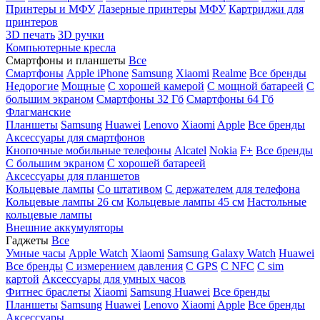
Принтеры и МФУ
Лазерные принтеры
МФУ
Картриджи для
принтеров
3D печать
3D ручки
Компьютерные кресла
Смартфоны и планшеты
Все
Смартфоны
Apple iPhone
Samsung
Xiaomi
Realme
Все бренды
Недорогие
Мощные
С хорошей камерой
С мощной батареей
С
большим экраном
Смартфоны 32 Гб
Смартфоны 64 Гб
Флагманские
Планшеты
Samsung
Huawei
Lenovo
Xiaomi
Apple
Все бренды
Аксессуары для смартфонов
Кнопочные мобильные телефоны
Alcatel
Nokia
F+
Все бренды
С большим экраном
С хорошей батареей
Аксессуары для планшетов
Кольцевые лампы
Со штативом
C держателем для телефона
Кольцевые лампы 26 см
Кольцевые лампы 45 см
Настольные
кольцевые лампы
Внешние аккумуляторы
Гаджеты
Все
Умные часы
Apple Watch
Xiaomi
Samsung Galaxy Watch
Huawei
Все бренды
C измерением давления
C GPS
C NFC
C sim
картой
Аксессуары для умных часов
Фитнес браслеты
Xiaomi
Samsung
Huawei
Все бренды
Планшеты
Samsung
Huawei
Lenovo
Xiaomi
Apple
Все бренды
Аксессуары