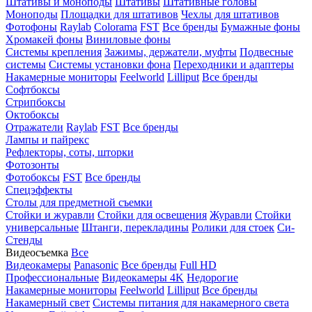
Штативы и моноподы
Штативы
Штативные головы
Моноподы
Площадки для штативов
Чехлы для штативов
Фотофоны
Raylab
Colorama
FST
Все бренды
Бумажные фоны
Хромакей фоны
Виниловые фоны
Системы крепления
Зажимы, держатели, муфты
Подвесные
системы
Системы установки фона
Переходники и адаптеры
Накамерные мониторы
Feelworld
Lilliput
Все бренды
Софтбоксы
Стрипбоксы
Октобоксы
Отражатели
Raylab
FST
Все бренды
Лампы и пайрекс
Рефлекторы, соты, шторки
Фотозонты
Фотобоксы
FST
Все бренды
Спецэффекты
Столы для предметной съемки
Стойки и журавли
Стойки для освещения
Журавли
Стойки
универсальные
Штанги, перекладины
Ролики для стоек
Си-
Стенды
Видеосъемка
Все
Видеокамеры
Panasonic
Все бренды
Full HD
Профессиональные
Видеокамеры 4K
Недорогие
Накамерные мониторы
Feelworld
Lilliput
Все бренды
Накамерный свет
Системы питания для накамерного света