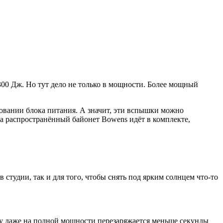
300 Дж. Но тут дело не только в мощности. Более мощный
зовании блока питания. А значит, эти вспышки можно
 на распространённый байонет Bowens идёт в комплекте,
тудии, так и для того, чтобы снять под ярким солнцем что-то
 даже на полной мощности перезаряжается меньше секунды