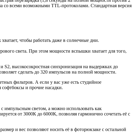
быстрая перезарядка (1,8 секунды на полной мощности против 2
ма со всеми возможными TTL-протоколами. Стандартная версия
ватает, чтобы работать даже в солнечные дни.
трового света. При этом мощности вспышки хватает для того,
и S2, высокосокростная синхронизация на выдержках до
позволяет сделать до 320 импульсов на полной мощности.
тных фильтров. А если у вас уже есть студийное
 софтбоксы и прочие насадки.
 с импульсным светом, а можно использовать как
руется от 3000К до 6000К, позволяя гармонично сочетать её с
азмер и вес позволяют носить её в фоторюкзаке с остальной