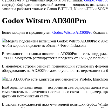
Существует и улучшенная версия этой вспышки,
Godox Witstro
секунд). Ещё один интересный момент — мощность импульса, 
заявлена работает только с Canon E-TTL II, Nikon i-TTL и SONY
Godox Witstro AD300Pro
Более мощная и продвинутая,
Godox Witstro AD300Pro
больше п
Модель подсвечена вспышкой Godox Witstro AD300Pro с 90-см
чтобы хорошо подсветить объект / Фото: flickr.com
Возможности вспышки похожи на AD200Pro — есть поддержка 
1/8000. Мощность регулируется в пределах от 1/256 до полной,
В моноблок встроен байонет, позволяющий установить фирменн
оборудование, на AD300Pro можно установить переходник на б
Для AD300Pro есть адаптеры для байонетов Profoto, Elinchrom
Ещё одна полезная вещь — встроенная светодиодная лампа мощ
самостоятельный источник постоянного света — например, при 
другими источниками света.
В целом, возможностей аккумуляторной вспышки Godox Witstro 