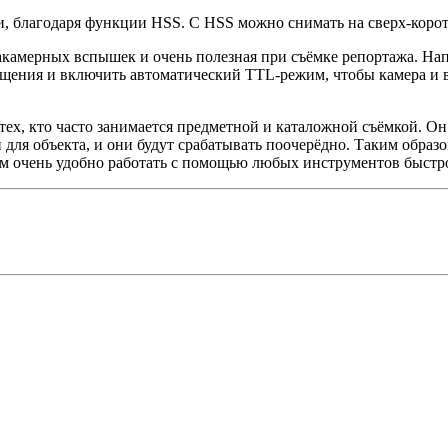
и, благодаря функции HSS. С HSS можно снимать на сверх-корот
акамерных вспышек и очень полезная при съёмке репортажа. Нап
ещения и включить автоматический TTL-режим, чтобы камера и
ех, кто часто занимается предметной и каталожной съёмкой. Он
для объекта, и они будут срабатывать поочерёдно. Таким образ
рым очень удобно работать с помощью любых инструментов быстр