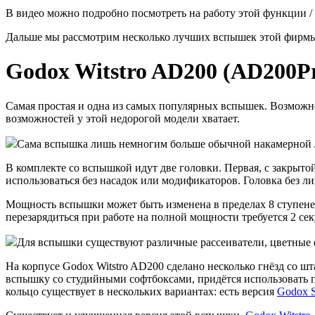
В видео можно подробно посмотреть на работу этой функции 
Дальше мы рассмотрим несколько лучших вспышек этой фирм
Godox Witstro AD200 (AD200P
Самая простая и одна из самых популярных вспышек. Возможно,
возможностей у этой недорогой модели хватает.
Сама вспышка лишь немногим больше обычной накамерной / 
В комплекте со вспышкой идут две головки. Первая, с закрыт
использоваться без насадок или модификаторов. Головка без 
Мощность вспышки может быть изменена в пределах 8 ступеней 
перезарядиться при работе на полной мощности требуется 2 се
Для вспышки существуют различные рассеиватели, цветные ф
На корпусе Godox Witstro AD200 сделано несколько гнёзд со 
вспышку со студийными софтбоксами, придётся использовать пе
кольцо существует в нескольких вариантах: есть версия
Godox 