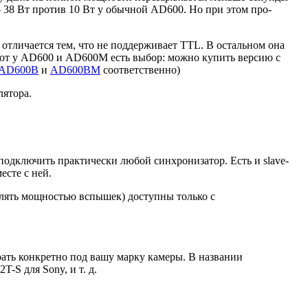
 38 Вт против 10 Вт у обычной AD600. Но при этом про-
тличается тем, что не поддерживает TTL. В остальном она
 вот у AD600 и AD600M есть выбор: можно купить версию с
AD600B
и
AD600BM
соответственно)
лятора.
одключить практически любой синхронизатор. Есть и slave-
есте с ней.
лять мощностью вспышек) доступны только с
ать конкретно под вашу марку камеры. В названии
-S для Sony, и т. д.