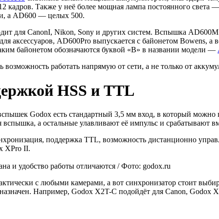
12 кадров. Также у неё более мощная лампа постоянного света —
ти, а AD600 — целых 500.
т для CanonI, Nikon, Sony и других систем. Вспышка AD600M о
 для аксессуаров, AD600Pro выпускается с байонетом Bowens, а
таким байонетом обозначаются буквой «B» в названии модели —
 возможность работать напрямую от сети, а не только от аккуму
держкой HSS и TTL
спышек Godox есть стандартный 3,5 мм вход, в который можно п
я вспышка, а остальные улавливают её импульс и срабатывают вм
нхронизация, поддержка TTL, возможность дистанционно управ
 XPro II.
на и удобство работы отличаются / Фото: godox.ru
ктически с любыми камерами, а вот синхронизатор стоит выбир
назначен. Например, Godox X2T-С подойдёт для Canon, Godox X2T