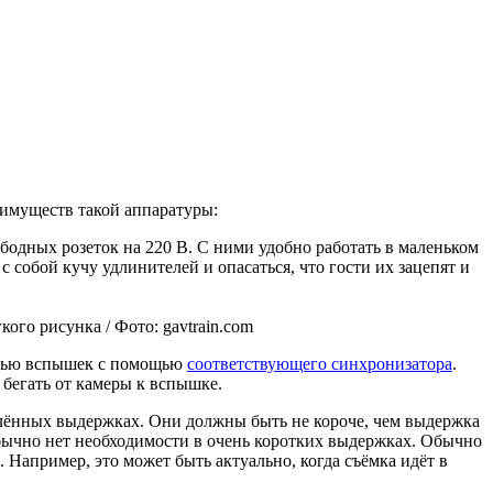
имуществ такой аппаратуры:
бодных розеток на 220 В. С ними удобно работать в маленьком
 собой кучу удлинителей и опасаться, что гости их зацепят и
го рисунка / Фото: gavtrain.com
стью вспышек с помощью
соответствующего синхронизатора
.
бегать от камеры к вспышке.
лённых выдержках. Они должны быть не короче, чем выдержка
 обычно нет необходимости в очень коротких выдержках. Обычно
Например, это может быть актуально, когда съёмка идёт в