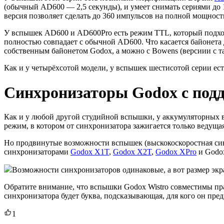
(обычный AD600 — 2,5 секунды), и умеет снимать сериями до 
версия позволяет сделать до 360 импульсов на полной мощнос
У вспышек AD600 и AD600Pro есть режим TTL, который подходи
полностью совпадает с обычной AD600. Что касается байонета
собственным байонетом Godox, а можно с Bowens (версиии с 
Как и у четырёхсотой модели, у вспышек шестисотой серии есть
Синхронизаторы Godox c под
Как и у любой другой студийной вспышки, у аккумуляторных в
режим, в котором от синхронизатора зажигается только ведуща
Но продвинутые возможности вспышек (выскокоскоростная си
синхронизаторами
Godox X1T
,
Godox X2T
,
Godox XPro
и Godox
Возможности синхронизаторов одинаковые, а вот размер экра
Обратите внимание, что вспышки Godox Wistro совместимы пра
синхронизатора будет буква, подсказывающая, для кого он пред
1