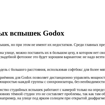
ых вспышек Godox
ек, но при этом не имеют их недостатков. Среди главных пре
улице, можно поставить их в большом цеху, в котором нет сво
вадебной фотозоне это будет хорошим вариантом: не надо везти с
ь с большого расстояния, использовав софтбокс для более мягко
риёмник для Godox позволяет дистанционно управлять мощно
мощностью каждой группы с синхронизатора, без необходимости 
ство студийных вспышек работают с камерой только на опреде
словиях тёмной студии это не составляет проблемы, так как там
апример, на улице под ярким солнцем при открытой диафрагме. 