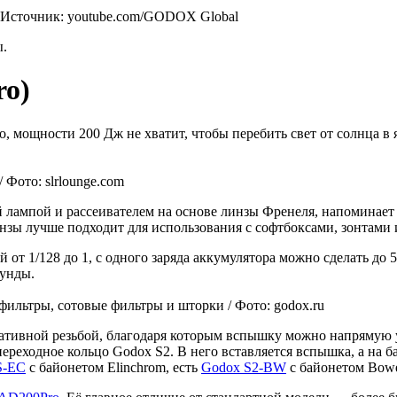
/ Источник: youtube.com/GODOX Global
ы.
ro)
 мощности 200 Дж не хватит, чтобы перебить свет от солнца в я
Фото: slrlounge.com
ой лампой и рассеивателем на основе линзы Френеля, напомина
линзы лучше подходит для использования с софтбоксами, зонтами
от 1/128 до 1, с одного заряда аккумулятора можно сделать до 
кунды.
ильтры, сотовые фильтры и шторки / Фото: godox.ru
штативной резьбой, благодаря которым вспышку можно напрямую 
реходное кольцо Godox S2. В него вставляется вспышка, а на б
S-EC
с байонетом Elinchrom, есть
Godox S2-BW
с байонетом Bowe