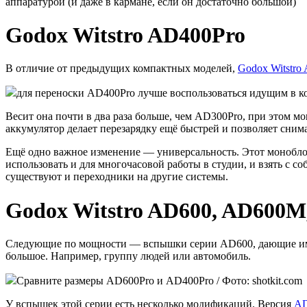
аппаратурой (и даже в кармане, если он достаточно большой)
Godox Witstro AD400Pro
В отличие от предыдущих компактных моделей,
Godox Witstro
для переноски AD400Pro лучше воспользоваться идущим в ко
Весит она почти в два раза больше, чем AD300Pro, при этом м
аккумулятор делает перезарядку ещё быстрей и позволяет снима
Ещё одно важное изменение — универсальность. Этот моноблок 
использовать и для многочасовой работы в студии, и взять с с
существуют и переходники на другие системы.
Godox Witstro AD600, AD600M
Следующие по мощности — вспышки серии AD600, дающие импуль
большое. Например, группу людей или автомобиль.
Сравните размеры AD600Pro и AD400Pro / Фото: shotkit.com
У вспышек этой серии есть несколько модификаций. Версия
AD