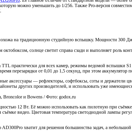
 AD200Pro
. Её главное отличие от стандартной модели — более 
которую можно уменьшить до 1/256. Также Pro-версия совмести
.
охожа на традиционную студийную вспышку. Мощности 300 Дж х
 октобоксом, солнце светит справа сзади и выполняет роль кон
TTL практически для всех камер, режимы ведомой вспышки S1 
 время перезарядки от 0,01 до 1,5 секунд, при этом аккумулятор 
ые аксессуары — рефлекторы, софтбоксы, соты и держатели цве
айонеты других производителей, и использовать уже имеющиеся
, Broncolor и Bowens / Фото: godox.ru
ностью 12 Вт. Её можно использовать как пилотную при съёмке
съёмке видео. Цветовая температура светодиодной лампы регули
AD300Pro хватит для решения большинства задач, а небольшой р