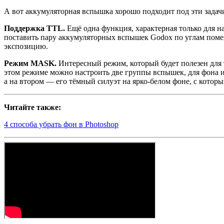
А вот аккумуляторная вспышка хорошо подходит под эти задач
Поддержка TTL.
Ещё одна функция, характерная только для н
поставить пару аккумуляторных вспышек Godox по углам пом
экспозицию.
Режим MASK.
Интересный режим, который будет полезен для т
этом режиме можно настроить две группы вспышек, для фона и 
а на втором — его тёмный силуэт на ярко-белом фоне, с кото
Читайте также:
4 способа убрать фон в Photoshop