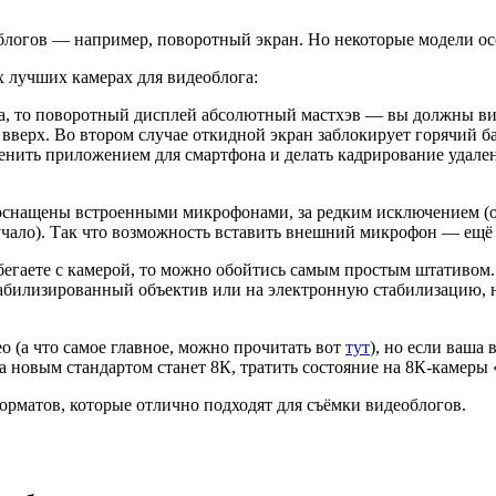
логов — например, поворотный экран. Но некоторые модели осо
х лучших камерах для видеоблога:
а, то поворотный дисплей абсолютный мастхэв — вы должны виде
 вверх. Во втором случае откидной экран заблокирует горячий б
нить приложением для смартфона и делать кадрирование удаленно
снащены встроенными микрофонами, за редким исключением (о к
вучало). Так что возможность вставить внешний микрофон — ещё 
бегаете с камерой, то можно обойтись самым простым штативом. 
табилизированный объектив или на электронную стабилизацию, н
о (а что самое главное, можно прочитать вот
тут
), но если ваша 
гда новым стандартом станет 8К, тратить состояние на 8К-камер
рматов, которые отлично подходят для съёмки видеоблогов.