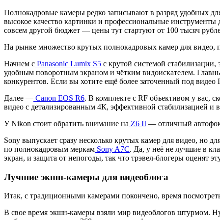
Полнокадровые камеры редко записывают в разряд удобных для 
высокое качество картинки и профессиональные инструменты дл
совсем другой бюджет — цены тут стартуют от 100 тысяч рубл
На рынке множество крутых полнокадровых камер для видео, п
Начнем с
Panasonic Lumix S5
с крутой системой стабилизации, 
удобным поворотным экраном и чётким видоискателем. Главным 
конкурентов. Если вы хотите ещё более заточенный под видео 
Далее —
Canon EOS R6
. В комплекте с RF объективом у вас, 
видео с детализированным 4К, эффективной стабилизацией и 
У Nikon стоит обратить внимание на
Z6 II
— отличный автофоку
Sony выпускает сразу несколько крутых камер для видео, но д
по полнокадровым меркам
Sony A7C
. Да, у неё не лучшие в к
экран, и защита от непогоды, так что трэвел-блогеры оценят э
Лучшие экшн-камеры для видеоблога
Итак, с традиционными камерами покончено, время посмотреть
В свое время экшн-камеры взяли мир видеоблогов штурмом. Ну