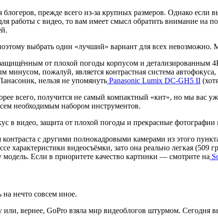
блогеров, прежде всего из-за крупных размеров. Однако если в
я работы с видео, то вам имеет смысл обратить внимание на по
ей.
оэтому выбрать один «лучший» вариант для всех невозможно. М
защищённым от плохой погоды корпусом и детализированным 4К в
минусом, пожалуй, является контрастная система автофокуса, к
Панасоник, нельзя не упомянуть
Panasonic Lumix DC-GH5 II
(хотя
скорее всего, получится не самый компактный «кит», но мы вас 
всем необходимым набором инструментов.
с в видео, защита от плохой погоды и прекрасные фотографии в
ля контраста с другими полнокадровыми камерами из этого пунк
лассе характеристики видеосъёмки, зато она реально легкая (509 
ту модель. Если в приоритете качество картинки — смотрите на
So
 на нечто совсем иное.
 или, вернее, GoPro взяла мир видеоблогов штурмом. Сегодня 