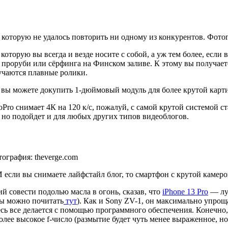
оторую не удалось повторить ни одному из конкурентов. Фотогра
оторую вы всегда и везде носите с собой, а уж тем более, если
 проруби или сёрфинга на Финском заливе. К этому вы получает
лучаются плавные ролики.
 вы можете докупить 1-дюймовый модуль для более крутой карт
oPro снимает 4К на 120 к/с, пожалуй, с самой крутой системой 
 но подойдет и для любых других типов видеоблогов.
ография: theverge.com
И если вы снимаете лайфстайл блог, то смартфон с крутой камер
ий совести подолью масла в огонь, сказав, что
iPhone 13 Pro
— лу
сы можно почитать
тут
). Как и Sony ZV-1, он максимально упро
есь все делается с помощью программного обеспечения. Конечно, 
е высокое f-число (размытие будет чуть менее выраженное, но 