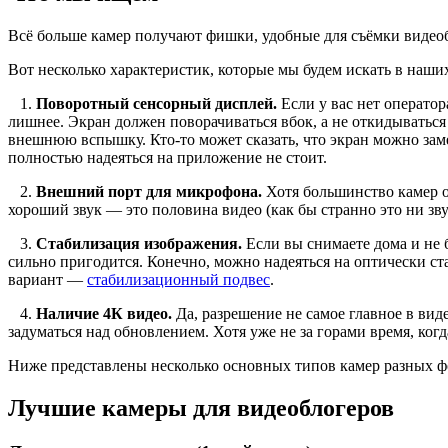
Всё больше камер получают фишки, удобные для съёмки видеоб
Вот несколько характеристик, которые мы будем искать в наши
1.
Поворотный сенсорный дисплей.
Если у вас нет оператор
лишнее. Экран должен поворачиваться вбок, а не откидываться
внешнюю вспышку. Кто-то может сказать, что экран можно заме
полностью надеяться на приложение не стоит.
2.
Внешний порт для микрофона.
Хотя большинство камер о
хороший звук — это половина видео (как бы странно это ни з
3.
Стабилизация изображения.
Если вы снимаете дома и не 
сильно пригодится. Конечно, можно надеяться на оптически с
вариант —
стабилизационный подвес
.
4.
Наличие 4К видео.
Да, разрешение не самое главное в виде
задуматься над обновлением. Хотя уже не за горами время, ко
Ниже представлены несколько основных типов камер разных фо
Лучшие камеры для видеоблогеров