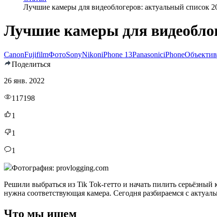
Лучшие камеры для видеоблогеров: актуальный список 2
Лучшие камеры для видеоблог
Canon
Fujifilm
Фото
Sony
Nikon
iPhone 13
Panasonic
iPhone
Объектив
Поделиться
26 янв. 2022
117198
1
1
1
Фотография: provlogging.com
Решили выбраться из Tik Tok-гетто и начать пилить серьёзный 
нужна соответствующая камера. Сегодня разбираемся с актуа
Что мы ищем