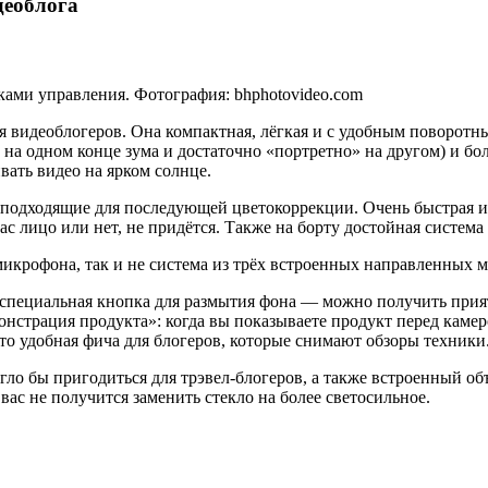
деоблога
ами управления. Фотография: bhphotovideo.com
ля видеоблогеров. Она компактная, лёгкая и с удобным поворот
а одном конце зума и достаточно «портретно» на другом) и бо
вать видео на ярком солнце.
 подходящие для последующей цветокоррекции. Очень быстрая и 
ас лицо или нет, не придётся. Также на борту достойная система
 микрофона, так и не система из трёх встроенных направленных 
ь специальная кнопка для размытия фона — можно получить при
страция продукта»: когда вы показываете продукт перед камеро
Это удобная фича для блогеров, которые снимают обзоры техники
ло бы пригодиться для трэвел-блогеров, а также встроенный объ
вас не получится заменить стекло на более светосильное.