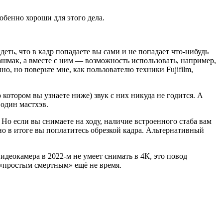
бенно хороши для этого дела.
ть, что в кадр попадаете вы сами и не попадает что-нибудь
ашмак, а вместе с ним — возможность использовать, например,
, но поверьте мне, как пользователю техники Fujifilm,
отором вы узнаете ниже) звук с них никуда не годится. А
один мастхэв.
Но если вы снимаете на ходу, наличие встроенного стаба вам
о в итоге вы поплатитесь обрезкой кадра. Альтернативный
видеокамера в 2022-м не умеет снимать в 4К, это повод
ы «простым смертным» ещё не время.