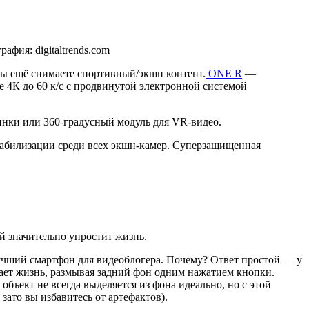
фия: digitaltrends.com
 вы ещё снимаете спортивный/экшн контент.
ONE R
—
е 4К до 60 к/с с продвинутой электронной системой
инки или 360-градусный модуль для VR-видео.
стабилизации среди всех экшн-камер. Суперзащищенная
ой значительно упростит жизнь.
чший смартфон для видеоблогера. Почему? Ответ простой — у
щает жизнь, размывая задний фон одним нажатием кнопки.
объект не всегда выделяется из фона идеально, но с этой
зато вы избавитесь от артефактов).