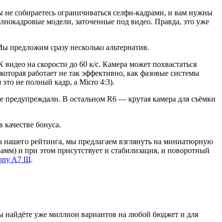
ы не собираетесь ограничиваться селфи-кадрами, и вам нужны
лнокадровые модели, заточенные под видео. Правда, это уже
ы предложим сразу несколько альтернатив.
идео на скорости до 60 к/с. Камера может похвастаться
оторая работает не так эффективно, как фазовые системы
 это не полный кадр, а Micro 4:3).
уже предупреждали. В остальном R6 — крутая камера для съёмки
 качестве бонуса.
та нашего рейтинга, мы предлагаем взглянуть на миниатюрную
грамм) и при этом присутствует и стабилизация, и поворотный
ny A7 III
.
вы найдёте уже миллион вариантов на любой бюджет и для