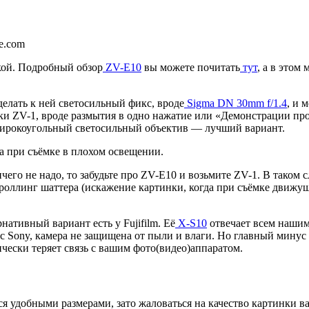
e.com
кой. Подробный обзор
ZV-E10
вы можете почитать
тут
, а в этом
елать к ней светосильный фикс, вроде
Sigma DN 30mm f/1.4
, и 
ишки ZV-1, вроде размытия в одно нажатие или «Демонстрации п
е широкоугольный светосильный объектив — лучший вариант.
а при съёмке в плохом освещении.
чего не надо, то забудьте про ZV-E10 и возьмите ZV-1. В таком 
ллинг шаттера (искажение картинки, когда при съёмке движуще
нативный вариант есть у Fujifilm. Её
X-S10
отвечает всем нашим
с Sony, камера не защищена от пыли и влаги. Но главный минус Fu
ически теряет связь с вашим фото(видео)аппаратом.
 удобными размерами, зато жаловаться на качество картинки ва