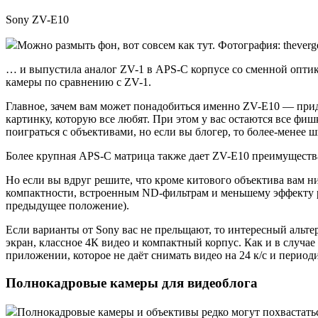
Sony ZV-E10
Можно размыть фон, вот совсем как тут. Фотография: theverg
… и выпустила аналог ZV-1 в APS-C корпусе со сменной опти
камеры по сравнению с ZV-1.
Главное, зачем вам может понадобиться именно ZV-E10 — прид
картинку, которую все любят. При этом у вас остаются все ф
поиграться с объективами, но если вы блогер, то более-мене
Более крупная APS-C матрица также дает ZV-E10 преимуществ
Но если вы вдруг решите, что кроме китового объектива вам ни
компактности, встроенным ND-фильтрам и меньшему эффекту ро
предыдущее положение).
Если варианты от Sony вас не прельщают, то интересный альтер
экран, классное 4К видео и компактный корпус. Как и в случае 
приложении, которое не даёт снимать видео на 24 к/с и период
Полнокадровые камеры для видеоблога
Полнокадровые камеры и объективы редко могут похвастаться