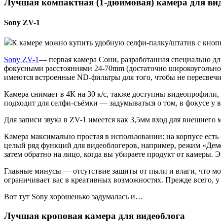
Лучшая компактная (1-дюймовая) камера для ви
Sony ZV-1
К камере можно купить удобную селфи-палку/штатив с кнопк
Sony ZV-1
— первая камера Сони, разработанная специально д
фокусными расстояниями 24-70mm (достаточно широкоугольно н
имеются встроенные ND-фильтры для того, чтобы не пересвечи
Камера снимает в 4К на 30 к/с, также доступны видеопрофили,
подходит для селфи-съёмки — задумываться о том, в фокусе у в
Для записи звука в ZV-1 имеется как 3,5мм вход для внешнего
Камера максимально простая в использовании: на корпусе ест
целый ряд функций для видеоблогеров, например, режим «Демон
затем обратно на лицо, когда вы убираете продукт от камеры. 
Главные минусы — отсутствие защиты от пыли и влаги, что мог
ограничивает вас в креативных возможностях. Прежде всего, у 
Вот тут Sony хорошенько задумалась и…
Лучшая кроповая камера для видеоблога