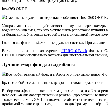
любых задач, включая 360-градусную съёмку.
Insta360 ONE R
Сменные модули — интересная особенность Insta360 ONE R, к
Ультракомпактность и неубиваемость — лучшие черты камеры, к
водонепроницаемая, так что можно снять репортаж с купания в
стабилизации, благодаря которой даже при сильной тряске по
Главная же фишка Insta360 — модульная система. При желании
Естественно, главный конкурент —
HERO10 Black
. Флагман G
HERO10 Black специально заточена для экстремальной съёмки,
Лучший смартфон для видеоблога
Все любят размытый фон, и в Apple это прекрасно знают. Фот
Брать с собой всегда и везде смартфон — новая нормальность. 
Выбор смартфона — извечная тема для холивара, и я без зазрен
него есть «Кинематографический режим» (про остальные плю
Только если с Sony ZV-1 вы получаете эффект оптически, то зд
проблемой можно справиться, прикрыв диафрагму — выбрав боле