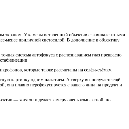
ным экраном. У камеры встроенный объектив с эквивалентными
лее-менее приличной светосилой. В дополнение к объективу
точная система автофокуса с распознаванием глаз прекрасно
 стабилизации.
микрофонов, которые также рассчитаны на селфи-съёмку.
ятную картинку одним нажатием. А сверху вы получаете ещё
й, она плавно перефокусируется с вашего лица на продукт и
.
ектив — хотя он и делает камеру очень компактной, но