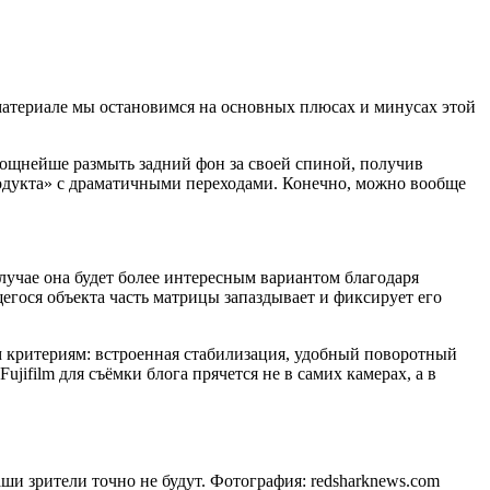
 материале мы остановимся на основных плюсах и минусах этой
мощнейше размыть задний фон за своей спиной, получив
родукта» с драматичными переходами. Конечно, можно вообще
случае она будет более интересным вариантом благодаря
гося объекта часть матрицы запаздывает и фиксирует его
 критериям: встроенная стабилизация, удобный поворотный
jifilm для съёмки блога прячется не в самих камерах, а в
ши зрители точно не будут. Фотография: redsharknews.com