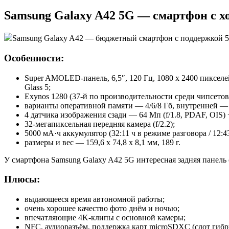
Samsung Galaxy A42 5G — смартфон с х
Samsung Galaxy A42 — бюджетный смартфон с поддержкой 5
Особенности:
Super AMOLED-панель, 6,5″, 120 Гц, 1080 x 2400 пикселе
Glass 5;
Exynos 1280 (37-й по производительности среди чипсетов
варианты оперативной памяти — 4/6/8 Гб, внутренней — 
4 датчика изображения сзади — 64 Мп (f/1.8, PDAF, OIS) + 
32-мегапиксельная передняя камера (f/2.2);
5000 мА·ч аккумулятор (32:11 ч в режиме разговора / 12:4
размеры и вес — 159,6 x 74,8 x 8,1 мм, 189 г.
У смартфона Samsung Galaxy A42 5G интересная задняя панель 
Плюсы:
выдающееся время автономной работы;
очень хорошее качество фото днём и ночью;
впечатляющие 4K-клипы с основной камеры;
NFC, аудиоразъём, поддержка карт microSDXC (слот гиб