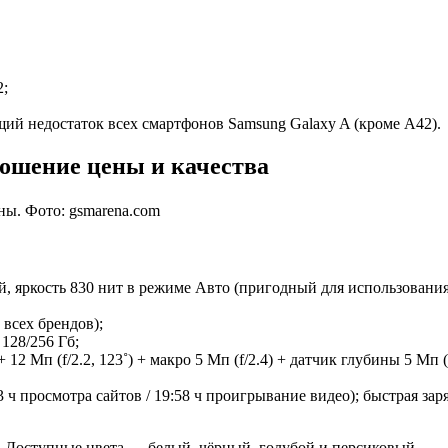
2;
щий недостаток всех смартфонов Samsung Galaxy A (кроме A42).
ношение цены и качества
ны. Фото: gsmarena.com
й, яркость 830 нит в режиме Авто (пригодный для использования
 всех брендов);
128/256 Гб;
12 Мп (f/2.2, 123˚) + макро 5 Мп (f/2.4) + датчик глубины 5 Мп (f
3 ч просмотра сайтов / 19:58 ч проигрывание видео); быстрая зар
. Доступные цвета — белый, чёрный, голубой и персиковый.