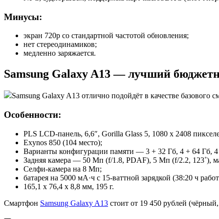
Минусы:
экран 720p со стандартной частотой обновления;
нет стереодинамиков;
медленно заряжается.
Samsung Galaxy A13 — лучший бюджет
Samsung Galaxy A13 отлично подойдёт в качестве базового с
Особенности:
PLS LCD-панель, 6,6″, Gorilla Glass 5, 1080 x 2408 пиксел
Exynos 850 (104 место);
Варианты конфигурации памяти — 3 + 32 Гб, 4 + 64 Гб, 4 +
Задняя камера — 50 Мп (f/1.8, PDAF), 5 Мп (f/2.2, 123˚), м
Селфи-камера на 8 Мп;
батарея на 5000 мА·ч с 15-ваттной зарядкой (38:20 ч рабо
165,1 x 76,4 x 8,8 мм, 195 г.
Смартфон
Samsung Galaxy A13
стоит от 19 450 рублей (чёрный,