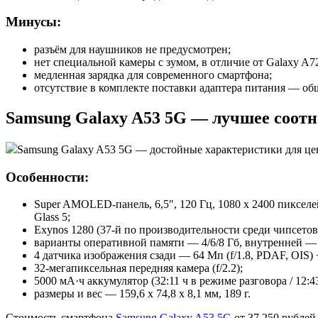
Минусы:
разъём для наушников не предусмотрен;
нет специальной камеры с зумом, в отличие от Galaxy A7
медленная зарядка для современного смартфона;
отсутствие в комплекте поставки адаптера питания — об
Samsung Galaxy A53 5G — лучшее соот
Samsung Galaxy A53 5G — достойные характеристики для це
Особенности:
Super AMOLED-панель, 6,5″, 120 Гц, 1080 x 2400 пикселе
Glass 5;
Exynos 1280 (37-й по производительности среди чипсетов
варианты оперативной памяти — 4/6/8 Гб, внутренней — 
4 датчика изображения сзади — 64 Мп (f/1.8, PDAF, OIS) + 
32-мегапиксельная передняя камера (f/2.2);
5000 мА·ч аккумулятор (32:11 ч в режиме разговора / 12:4
размеры и вес — 159,6 x 74,8 x 8,1 мм, 189 г.
Стоимость смартфона
Samsung Galaxy A53 5G
от 37 250 рублей