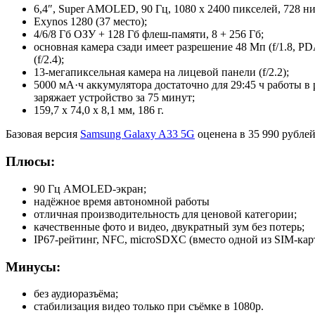
6,4″, Super AMOLED, 90 Гц, 1080 x 2400 пикселей, 728 нит
Exynos 1280 (37 место);
4/6/8 Гб ОЗУ + 128 Гб флеш-памяти, 8 + 256 Гб;
основная камера сзади имеет разрешение 48 Мп (f/1.8, PD
(f/2.4);
13-мегапиксельная камера на лицевой панели (f/2.2);
5000 мА·ч аккумулятора достаточно для 29:45 ч работы в
заряжает устройство за 75 минут;
159,7 x 74,0 x 8,1 мм, 186 г.
Базовая версия
Samsung Galaxy A33 5G
оценена в 35 990 рубле
Плюсы:
90 Гц AMOLED-экран;
надёжное время автономной работы
отличная производительность для ценовой категории;
качественные фото и видео, двукратный зум без потерь;
IP67-рейтинг, NFC, microSDXC (вместо одной из SIM-кар
Минусы:
без аудиоразъёма;
стабилизация видео только при съёмке в 1080p.