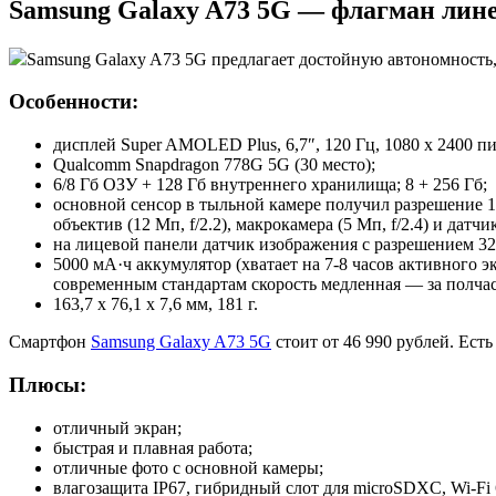
Samsung Galaxy A73 5G — флагман лин
Samsung Galaxy A73 5G предлагает достойную автономность,
Особенности:
дисплей Super AMOLED Plus, 6,7″, 120 Гц, 1080 x 2400 пикс
Qualcomm Snapdragon 778G 5G (30 место);
6/8 Гб ОЗУ + 128 Гб внутреннего хранилища; 8 + 256 Гб;
основной сенсор в тыльной камере получил разрешение 1
объектив (12 Мп, f/2.2), макрокамера (5 Мп, f/2.4) и датчи
на лицевой панели датчик изображения с разрешением 32
5000 мА·ч аккумулятор (хватает на 7-8 часов активного э
современным стандартам скорость медленная — за полчаса
163,7 x 76,1 x 7,6 мм, 181 г.
Смартфон
Samsung Galaxy A73 5G
стоит от 46 990 рублей. Есть
Плюсы:
отличный экран;
быстрая и плавная работа;
отличные фото с основной камеры;
влагозащита IP67, гибридный слот для microSDXC, Wi-Fi 