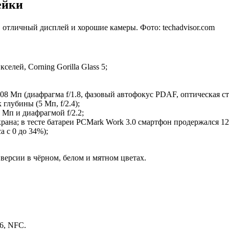
ейки
 отличный дисплей и хорошие камеры. Фото: techadvisor.com
елей, Corning Gorilla Glass 5;
08 Мп (диафрагма f/1.8, фазовый автофокус PDAF, оптическая с
к глубины (5 Мп, f/2.4);
 Мп и диафрагмой f/2.2;
крана; в тесте батареи PCMark Work 3.0 смартфон продержался 12
 с 0 до 34%);
 версии в чёрном, белом и мятном цветах.
6, NFC.