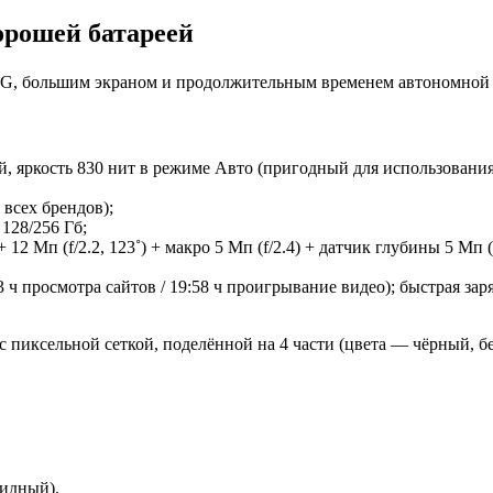
орошей батареей
G, большим экраном и продолжительным временем автономной р
й, яркость 830 нит в режиме Авто (пригодный для использования
 всех брендов);
128/256 Гб;
12 Мп (f/2.2, 123˚) + макро 5 Мп (f/2.4) + датчик глубины 5 Мп (f
3 ч просмотра сайтов / 19:58 ч проигрывание видео); быстрая зар
с пиксельной сеткой, поделённой на 4 части (цвета — чёрный, б
ридный).