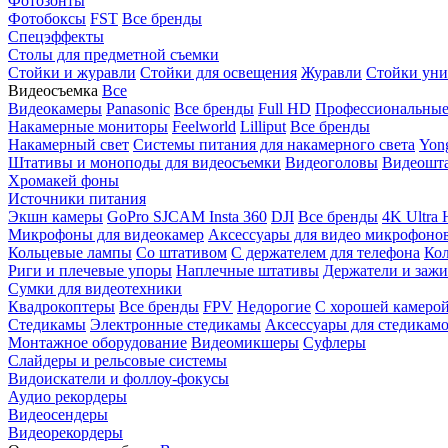
Фотозонты
Фотобоксы
FST
Все бренды
Спецэффекты
Столы для предметной съемки
Стойки и журавли
Стойки для освещения
Журавли
Стойки уни
Видеосъемка
Все
Видеокамеры
Panasonic
Все бренды
Full HD
Профессиональны
Накамерные мониторы
Feelworld
Lilliput
Все бренды
Накамерный свет
Системы питания для накамерного света
Yon
Штативы и моноподы для видеосъемки
Видеоголовы
Видеошт
Хромакей фоны
Источники питания
Экшн камеры
GoPro
SJCAM
Insta 360
DJI
Все бренды
4K Ultra
Микрофоны для видеокамер
Аксессуары для видео микрофоно
Кольцевые лампы
Со штативом
C держателем для телефона
Кол
Риги и плечевые упоры
Наплечные штативы
Держатели и заж
Сумки для видеотехники
Квадрокоптеры
Все бренды
FPV
Недорогие
С хорошей камеро
Стедикамы
Электронные стедикамы
Аксессуары для стедикам
Монтажное оборудование
Видеомикшеры
Суфлеры
Слайдеры и рельсовые системы
Видоискатели и фоллоу-фокусы
Аудио рекордеры
Видеосендеры
Видеорекордеры