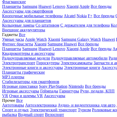
Флагманские
Планшеты
Samsung
Huawei
Lenovo
Xiaomi
Apple
Все бренды
Аксессуары для смартфонов
Кнопочные мобильные телефоны
Alcatel
Nokia
F+
Все бренды
Аксессуары для планшетов
Кольцевые лампы
Со штативом
C держателем для телефона
Кол
Внешние аккумуляторы
Гаджеты
Все
Умные часы
Apple Watch
Xiaomi
Samsung Galaxy Watch
Huawei
Фитнес браслеты
Xiaomi
Samsung
Huawei
Все бренды
Планшеты
Samsung
Huawei
Lenovo
Xiaomi
Apple
Все бренды
Ак
Квадрокоптеры и аксессуары
Радиоуправляемые модели
Радиоуправляемые автомобили
Ради
Электротранспорт
Гироскутеры
Электросамокаты
Запчасти и а
Электронные книги и аксессуары
Электронные книги
Аксессу
Планшеты графические
MP3 плееры
Стабилизаторы для смартфонов
Игровые приставки
Sony PlayStation
Nintendo
Все бренды
Игровые аксессуары
Геймпады
Гарнитуры
Рули, педали, КПП
VR
Очки и шлемы VR
Аксессуары
Прочее
Все
Автотовары
Автоэлектроника
Аудио- и видеотехника для авто
Спорт и отдых
Электрический транспорт
Туризм
Роликовые ко
рыбалка
Водный спорт
Велоспорт