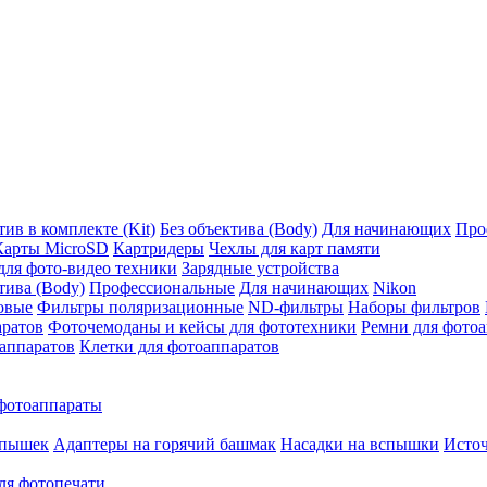
ив в комплекте (Kit)
Без объектива (Body)
Для начинающих
Про
Карты MicroSD
Картридеры
Чехлы для карт памяти
ля фото-видео техники
Зарядные устройства
тива (Body)
Профессиональные
Для начинающих
Nikon
овые
Фильтры поляризационные
ND-фильтры
Наборы фильтров
аратов
Фоточемоданы и кейсы для фототехники
Ремни для фото
аппаратов
Клетки для фотоаппаратов
фотоаппараты
спышек
Адаптеры на горячий башмак
Насадки на вспышки
Исто
ля фотопечати