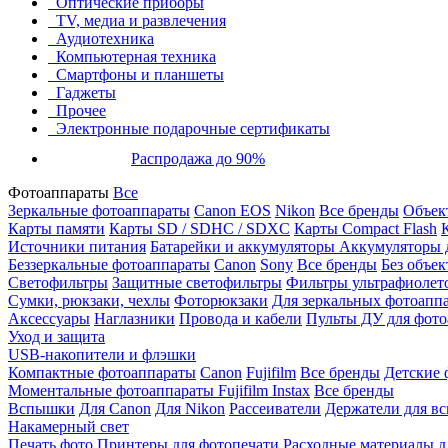
Оптические приборы
TV, медиа и развлечения
Аудиотехника
Компьютерная техника
Смартфоны и планшеты
Гаджеты
Прочее
Электронные подарочные сертификаты
Распродажа до 90%
Фотоаппараты
Все
Зеркальные фотоаппараты
Canon EOS
Nikon
Все бренды
Объект
Карты памяти
Карты SD / SDHC / SDXC
Карты Compact Flash
Источники питания
Батарейки и аккумуляторы
Аккумуляторы д
Беззеркальные фотоаппараты
Canon
Sony
Все бренды
Без объек
Светофильтры
Защитные светофильтры
Фильтры ультрафиолет
Сумки, рюкзаки, чехлы
Фоторюкзаки
Для зеркальных фотоапп
Аксессуары
Наглазники
Провода и кабели
Пульты ДУ для фото
Уход и защита
USB-накопители и флэшки
Компактные фотоаппараты
Canon
Fujifilm
Все бренды
Детские 
Моментальные фотоаппараты
Fujifilm Instax
Все бренды
Вспышки
Для Canon
Для Nikon
Рассеиватели
Держатели для в
Накамерный свет
Печать фото
Принтеры для фотопечати
Расходные материалы д