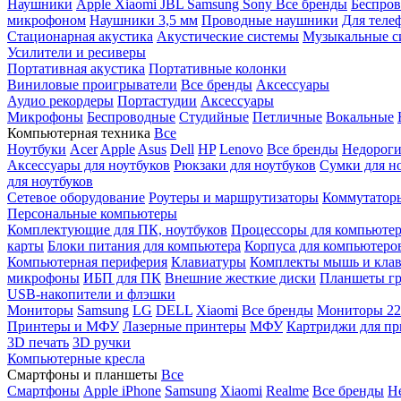
Наушники
Apple
Xiaomi
JBL
Samsung
Sony
Все бренды
Беспро
микрофоном
Наушники 3,5 мм
Проводные наушники
Для теле
Стационарная акустика
Акустические системы
Музыкальные с
Усилители и ресиверы
Портативная акустика
Портативные колонки
Виниловые проигрыватели
Все бренды
Аксессуары
Аудио рекордеры
Портастудии
Аксессуары
Микрофоны
Беспроводные
Студийные
Петличные
Вокальные
Компьютерная техника
Все
Ноутбуки
Acer
Apple
Asus
Dell
HP
Lenovo
Все бренды
Недороги
Аксессуары для ноутбуков
Рюкзаки для ноутбуков
Сумки для н
для ноутбуков
Сетевое оборудование
Роутеры и маршрутизаторы
Коммутатор
Персональные компьютеры
Комплектующие для ПК, ноутбуков
Процессоры для компьюте
карты
Блоки питания для компьютера
Корпуса для компьютеро
Компьютерная периферия
Клавиатуры
Комплекты мышь и клав
микрофоны
ИБП для ПК
Внешние жесткие диски
Планшеты гр
USB-накопители и флэшки
Мониторы
Samsung
LG
DELL
Xiaomi
Все бренды
Мониторы 22
Принтеры и МФУ
Лазерные принтеры
МФУ
Картриджи для пр
3D печать
3D ручки
Компьютерные кресла
Смартфоны и планшеты
Все
Смартфоны
Apple iPhone
Samsung
Xiaomi
Realme
Все бренды
Н