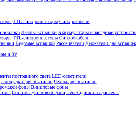
аторы
TTL-синхронизаторы
Синхрокабели
оноблоки
Лампы-вспышки
Аккумуляторы и зарядные устройств
аторы
TTL-синхронизаторы
Синхрокабели
спышки
Ведомые вспышки
Рассеиватели
Держатели для вспыше
еры и ЗУ
екты постоянного света
LED-осветители
Площадки для штативов
Чехлы для штативов
ромакей фоны
Виниловые фоны
стемы
Системы установки фона
Переходники и адаптеры