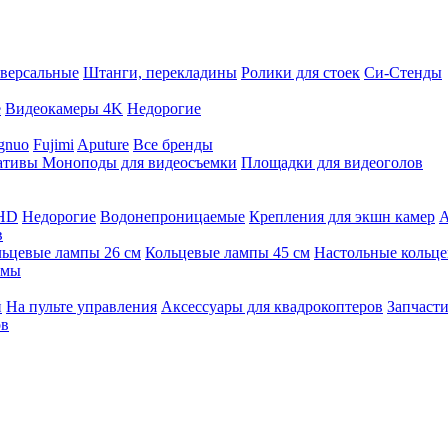
версальные
Штанги, перекладины
Ролики для стоек
Си-Стенды
е
Видеокамеры 4K
Недорогие
gnuo
Fujimi
Aputure
Все бренды
ативы
Моноподы для видеосъемки
Площадки для видеоголов
 HD
Недорогие
Водонепроницаемые
Крепления для экшн камер
А
в
ьцевые лампы 26 см
Кольцевые лампы 45 см
Настольные кольц
имы
й
На пульте управления
Аксессуары для квадрокоптеров
Запчасти
ов