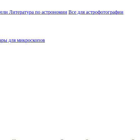
тели
Литература по астрономии
Все для астрофотографии
ары для микроскопов