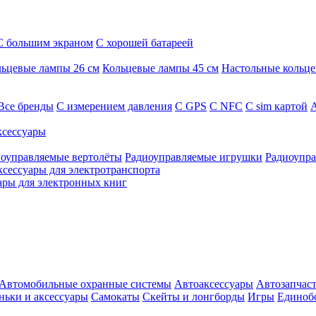
С большим экраном
С хорошей батареей
ьцевые лампы 26 см
Кольцевые лампы 45 см
Настольные кольц
Все бренды
C измерением давления
C GPS
C NFC
C sim картой
А
сессуары
оуправляемые вертолёты
Радиоуправляемые игрушки
Радиоупра
ксессуары для электротранспорта
ары для электронных книг
Автомобильные охранные системы
Автоаксессуары
Автозапчас
ньки и аксессуары
Самокаты
Скейты и лонгборды
Игры
Единоб