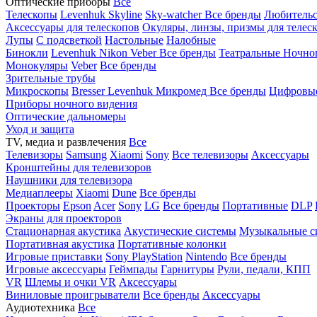
Оптические приборы
Все
Телескопы
Levenhuk Skyline
Sky-watcher
Все бренды
Любительс
Аксессуары для телескопов
Окуляры, линзы, призмы для телес
Лупы
С подсветкой
Настольные
Налобные
Бинокли
Levenhuk
Nikon
Veber
Все бренды
Театральные
Ночно
Монокуляры
Veber
Все бренды
Зрительные трубы
Микроскопы
Bresser
Levenhuk
Микромед
Все бренды
Цифровы
Приборы ночного видения
Оптические дальномеры
Уход и защита
TV, медиа и развлечения
Все
Телевизоры
Samsung
Xiaomi
Sony
Все телевизоры
Аксессуары
Кронштейны для телевизоров
Наушники для телевизора
Медиаплееры
Xiaomi
Dune
Все бренды
Проекторы
Epson
Acer
Sony
LG
Все бренды
Портативные
DLP
Экраны для проекторов
Стационарная акустика
Акустические системы
Музыкальные с
Портативная акустика
Портативные колонки
Игровые приставки
Sony PlayStation
Nintendo
Все бренды
Игровые аксессуары
Геймпады
Гарнитуры
Рули, педали, КПП
VR
Шлемы и очки VR
Аксессуары
Виниловые проигрыватели
Все бренды
Аксессуары
Аудиотехника
Все