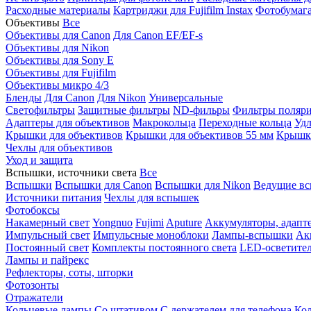
Расходные материалы
Картриджи для Fujifilm Instax
Фотобумага 
Объективы
Все
Объективы для Canon
Для Canon EF/EF-s
Объективы для Nikon
Объективы для Sony E
Объективы для Fujifilm
Объективы микро 4/3
Бленды
Для Canon
Для Nikon
Универсальные
Светофильтры
Защитные фильтры
ND-фильры
Фильтры поляр
Адаптеры для объективов
Макрокольца
Переходные кольца
Удл
Крышки для объективов
Крышки для объективов 55 мм
Крышки
Чехлы для объективов
Уход и защита
Вспышки, источники света
Все
Вспышки
Вспышки для Canon
Вспышки для Nikon
Ведущие в
Источники питания
Чехлы для вспышек
Фотобоксы
Накамерный свет
Yongnuo
Fujimi
Aputure
Аккумуляторы, адапт
Импульсный свет
Импульсные моноблоки
Лампы-вспышки
Ак
Постоянный свет
Комплекты постоянного света
LED-осветите
Лампы и пайрекс
Рефлекторы, соты, шторки
Фотозонты
Отражатели
Кольцевые лампы
Со штативом
С держателем для телефона
Кол