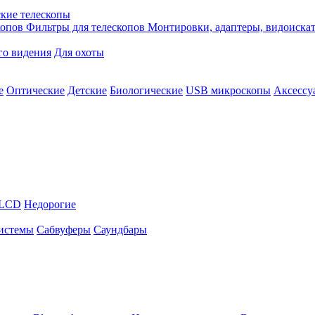
кие телескопы
копов
Фильтры для телескопов
Монтировки, адаптеры, видоиска
го видения
Для охоты
е
Оптические
Детские
Биологические
USB микроскопы
Аксессу
LCD
Недорогие
истемы
Сабвуферы
Саундбары