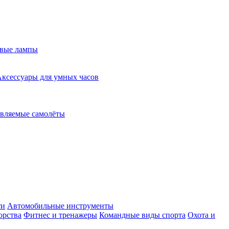
евые лампы
ксессуары для умных часов
вляемые самолёты
ти
Автомобильные инструменты
орства
Фитнес и тренажеры
Командные виды спорта
Охота и