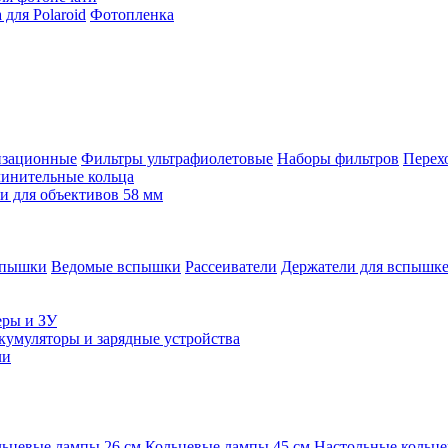
для Polaroid
Фотопленка
изационные
Фильтры ультрафиолетовые
Наборы фильтров
Перех
инительные кольца
 для объективов 58 мм
спышки
Ведомые вспышки
Рассеиватели
Держатели для вспышк
еры и ЗУ
кумуляторы и зарядные устройства
ли
ьцевые лампы 26 см
Кольцевые лампы 45 см
Настольные кольц