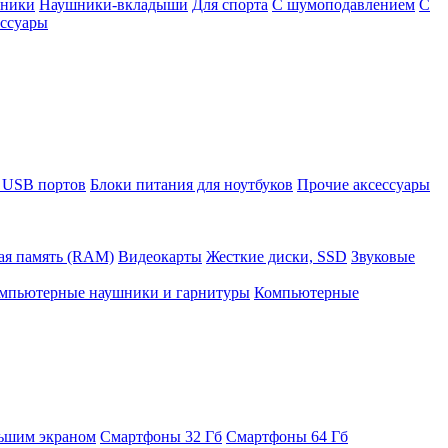
шники
Наушники-вкладыши
Для спорта
С шумоподавлением
С
ссуары
 USB портов
Блоки питания для ноутбуков
Прочие аксессуары
ая память (RAM)
Видеокарты
Жесткие диски, SSD
Звуковые
мпьютерные наушники и гарнитуры
Компьютерные
ьшим экраном
Смартфоны 32 Гб
Смартфоны 64 Гб