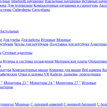
водные
Bluetooth наушники
Накладные наушники
Вставные нау
фона
Для телевизора
Компьютерные наушники и гарнитуры
Аксе
истемы
Сабвуферы
Саундбары
Настольные
е
Для учебы
Для работы
Игровые
Мощные
оутбуков
Чехлы для ноутбуков
Подставки для ноутбука
Адаптеры
ы
Сетевые адаптеры
ра
Кулеры и системы охлаждения
Материнские платы
Оперативн
в
иатура
Компьютерные мыши
Коврики для мыши
Веб камеры
Ко
афические
Очки и шлемы VR
Кабели, разъемы, переходники
 "
Мониторы 23 "
Мониторы 24 "
Мониторы 27 "
Игровые
интеров
едорогие
Мощные
С хорошей камерой
С мощной батареей
С бол