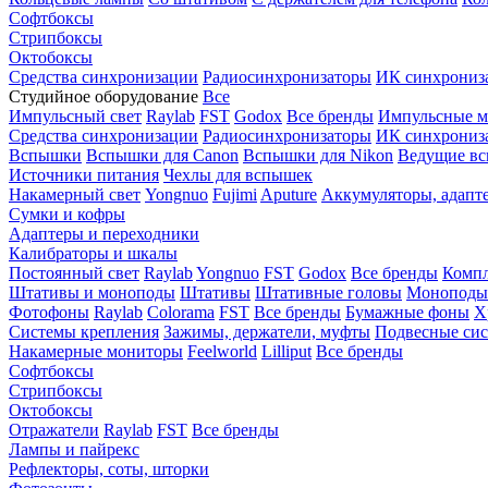
Софтбоксы
Стрипбоксы
Октобоксы
Средства синхронизации
Радиосинхронизаторы
ИК синхрониз
Студийное оборудование
Все
Импульсный свет
Raylab
FST
Godox
Все бренды
Импульсные м
Средства синхронизации
Радиосинхронизаторы
ИК синхрониз
Вспышки
Вспышки для Canon
Вспышки для Nikon
Ведущие в
Источники питания
Чехлы для вспышек
Накамерный свет
Yongnuo
Fujimi
Aputure
Аккумуляторы, адапт
Сумки и кофры
Адаптеры и переходники
Калибраторы и шкалы
Постоянный свет
Raylab
Yongnuo
FST
Godox
Все бренды
Компл
Штативы и моноподы
Штативы
Штативные головы
Моноподы
Фотофоны
Raylab
Colorama
FST
Все бренды
Бумажные фоны
Х
Системы крепления
Зажимы, держатели, муфты
Подвесные си
Накамерные мониторы
Feelworld
Lilliput
Все бренды
Софтбоксы
Стрипбоксы
Октобоксы
Отражатели
Raylab
FST
Все бренды
Лампы и пайрекс
Рефлекторы, соты, шторки