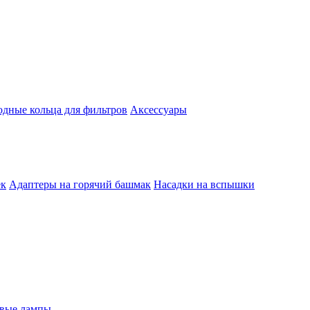
одные кольца для фильтров
Аксессуары
ек
Адаптеры на горячий башмак
Насадки на вспышки
евые лампы