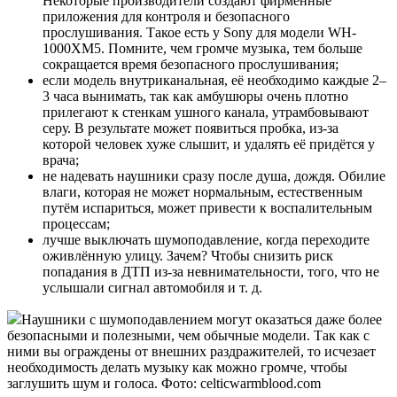
Некоторые производители создают фирменные
приложения для контроля и безопасного
прослушивания. Такое есть у Sony для модели WH-
1000XM5. Помните, чем громче музыка, тем больше
сокращается время безопасного прослушивания;
если модель внутриканальная, её необходимо каждые 2–
3 часа вынимать, так как амбушюры очень плотно
прилегают к стенкам ушного канала, утрамбовывают
серу. В результате может появиться пробка, из-за
которой человек хуже слышит, и удалять её придётся у
врача;
не надевать наушники сразу после душа, дождя. Обилие
влаги, которая не может нормальным, естественным
путём испариться, может привести к воспалительным
процессам;
лучше выключать шумоподавление, когда переходите
оживлённую улицу. Зачем? Чтобы снизить риск
попадания в ДТП из-за невнимательности, того, что не
услышали сигнал автомобиля и т. д.
Наушники с шумоподавлением могут оказаться даже более
безопасными и полезными, чем обычные модели. Так как с
ними вы ограждены от внешних раздражителей, то исчезает
необходимость делать музыку как можно громче, чтобы
заглушить шум и голоса. Фото: celticwarmblood.com