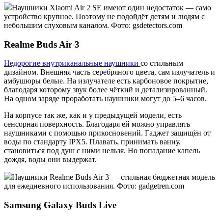
Наушники Xiaomi Air 2 SE имеют один недостаток — само
устройство крупное. Поэтому не подойдёт детям и людям с
небольшим слуховым каналом. Фото: gsdetectors.com
Realme Buds Air 3
Недорогие внутриканальные наушники
со стильным
дизайном. Внешняя часть серебряного цвета, сам излучатель и
амбушюры белые. На излучателе есть карбоновое покрытие,
благодаря которому звук более чёткий и детализированный.
На одном заряде проработать наушники могут до 5–6 часов.
На корпусе так же, как и у предыдущей модели, есть
сенсорная поверхность. Благодаря ей можно управлять
наушниками с помощью прикосновений. Гаджет защищён от
воды по стандарту IPX5. Плавать, принимать ванну,
становиться под душ с ними нельзя. Но попадание капель
дождя, воды они выдержат.
Наушники Realme Buds Air 3 — стильная бюджетная модель
для ежедневного использования. Фото: gadgetren.com
Samsung Galaxy Buds Live