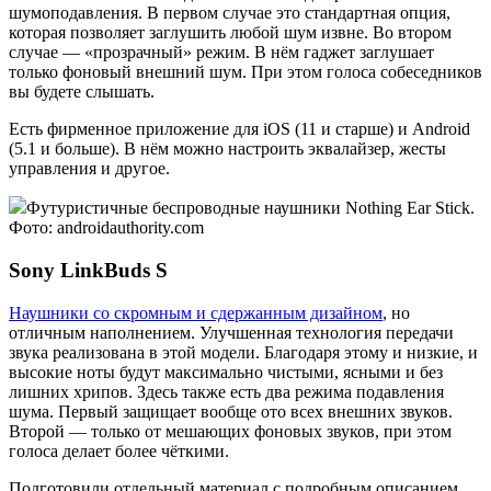
шумоподавления. В первом случае это стандартная опция,
которая позволяет заглушить любой шум извне. Во втором
случае — «прозрачный» режим. В нём гаджет заглушает
только фоновый внешний шум. При этом голоса собеседников
вы будете слышать.
Есть фирменное приложение для iOS (11 и старше) и Android
(5.1 и больше). В нём можно настроить эквалайзер, жесты
управления и другое.
Футуристичные беспроводные наушники Nothing Ear Stick.
Фото: androidauthority.com
Sony LinkBuds S
Наушники со скромным и сдержанным дизайном
, но
отличным наполнением. Улучшенная технология передачи
звука реализована в этой модели. Благодаря этому и низкие, и
высокие ноты будут максимально чистыми, ясными и без
лишних хрипов. Здесь также есть два режима подавления
шума. Первый защищает вообще ото всех внешних звуков.
Второй — только от мешающих фоновых звуков, при этом
голоса делает более чёткими.
Подготовили отдельный материал с подробным описанием