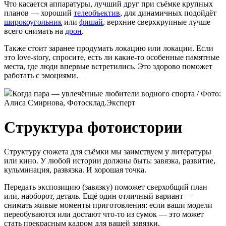
Что касается аппаратуры, лучший друг при съёмке крупных
планов — хороший
телеобъектив
, для динамичных подойдёт
широкоугольник
или
фишай
, верхние сверхкрупные лучше
всего снимать на
дрон
.
Также стоит заранее продумать локацию или локации. Если
это love-story, спросите, есть ли какие-то особенные памятные
места, где люди впервые встретились. Это здорово поможет
работать с эмоциями.
Когда пара — увлечённые любители водного спорта / Фото:
Алиса Смирнова, Фотосклад.Эксперт
Структура фотоистории
Структуру сюжета для съёмки мы заимствуем у литературы
или кино. У любой истории должны быть: завязка, развитие,
кульминация, развязка. И хорошая точка.
Передать экспозицию (завязку) поможет сверхобщий план
или, наоборот, деталь. Ещё один отличный вариант —
снимать живые моменты приготовления: если ваши модели
переобуваются или достают что-то из сумок — это может
стать прекрасным кадром для вашей завязки.