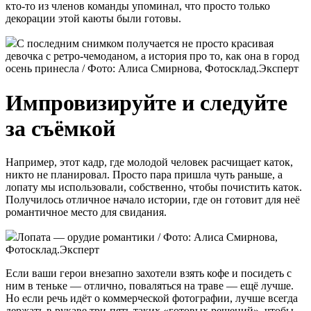
кто-то из членов команды упоминал, что просто только
декорации этой каюты были готовы.
С последним снимком получается не просто красивая
девочка с ретро-чемоданом, а история про то, как она в город
осень принесла / Фото: Алиса Смирнова, Фотосклад.Эксперт
Импровизируйте и следуйте
за съёмкой
Например, этот кадр, где молодой человек расчищает каток,
никто не планировал. Просто пара пришла чуть раньше, а
лопату мы использовали, собственно, чтобы почистить каток.
Получилось отличное начало истории, где он готовит для неё
романтичное место для свидания.
Лопата — орудие романтики / Фото: Алиса Смирнова,
Фотосклад.Эксперт
Если ваши герои внезапно захотели взять кофе и посидеть с
ним в теньке — отлично, поваляться на траве — ещё лучше.
Но если речь идёт о коммерческой фотографии, лучше всегда
держать в рукаве три-пять таких «готовых решений», чтобы