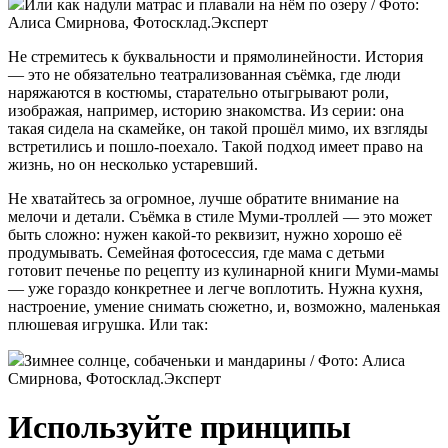
Или как надули матрас и плавали на нём по озеру / Фото:
Алиса Смирнова, Фотосклад.Эксперт
Не стремитесь к буквальности и прямолинейности. История
— это не обязательно театрализованная съёмка, где люди
наряжаются в костюмы, старательно отыгрывают роли,
изображая, например, историю знакомства. Из серии: она
такая сидела на скамейке, он такой прошёл мимо, их взгляды
встретились и пошло-поехало. Такой подход имеет право на
жизнь, но он несколько устаревший.
Не хватайтесь за огромное, лучше обратите внимание на
мелочи и детали. Съёмка в стиле Муми-троллей — это может
быть сложно: нужен какой-то реквизит, нужно хорошо её
продумывать. Семейная фотосессия, где мама с детьми
готовит печенье по рецепту из кулинарной книги Муми-мамы
— уже гораздо конкретнее и легче воплотить. Нужна кухня,
настроение, умение снимать сюжетно, и, возможно, маленькая
плюшевая игрушка. Или так:
Зимнее солнце, собаченьки и мандарины / Фото: Алиса
Смирнова, Фотосклад.Эксперт
Используйте принципы