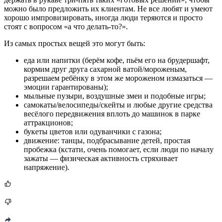
можно было предложить их клиентам. Не все любят и умеют
хорошо импровизировать, иногда люди теряются и просто
стоят с вопросом «а что делать-то?».
Из самых простых вещей это могут быть:
еда или напитки (берём кофе, пьём его на брудершафт,
кормим друг друга сахарной ватой/мороженым,
разрешаем ребёнку в этом же мороженом измазаться —
эмоции гарантированы);
мыльные пузыри, воздушные змеи и подобные игры;
самокаты/велосипеды/скейты и любые другие средства
весёлого передвижения вплоть до машинок в парке
аттракционов;
букеты цветов или одуванчики с газона;
движение: танцы, подбрасывание детей, простая
пробежка (кстати, очень помогает, если люди по началу
зажаты — физическая активность стряхивает
напряжение).