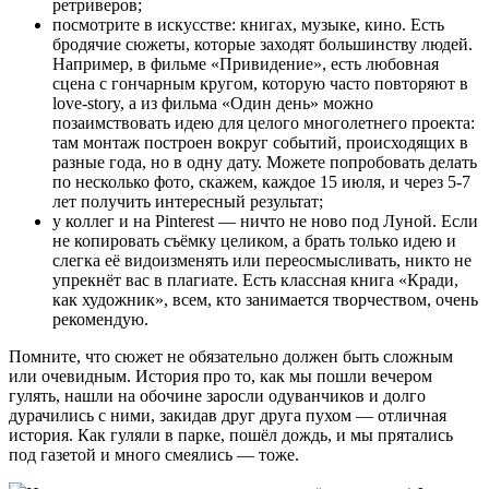
ретриверов;
посмотрите в искусстве: книгах, музыке, кино. Есть
бродячие сюжеты, которые заходят большинству людей.
Например, в фильме «Привидение», есть любовная
сцена с гончарным кругом, которую часто повторяют в
love-story, а из фильма «Один день» можно
позаимствовать идею для целого многолетнего проекта:
там монтаж построен вокруг событий, происходящих в
разные года, но в одну дату. Можете попробовать делать
по несколько фото, скажем, каждое 15 июля, и через 5-7
лет получить интересный результат;
у коллег и на Pinterest — ничто не ново под Луной. Если
не копировать съёмку целиком, а брать только идею и
слегка её видоизменять или переосмысливать, никто не
упрекнёт вас в плагиате. Есть классная книга «Кради,
как художник», всем, кто занимается творчеством, очень
рекомендую.
Помните, что сюжет не обязательно должен быть сложным
или очевидным. История про то, как мы пошли вечером
гулять, нашли на обочине заросли одуванчиков и долго
дурачились с ними, закидав друг друга пухом — отличная
история. Как гуляли в парке, пошёл дождь, и мы прятались
под газетой и много смеялись — тоже.