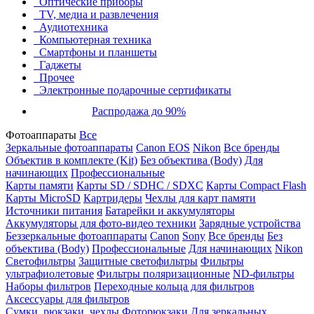
Оптические приборы
TV, медиа и развлечения
Аудиотехника
Компьютерная техника
Смартфоны и планшеты
Гаджеты
Прочее
Электронные подарочные сертификаты
Распродажа до 90%
Фотоаппараты
Все
Зеркальные фотоаппараты
Canon EOS
Nikon
Все бренды
Объектив в комплекте (Kit)
Без объектива (Body)
Для
начинающих
Профессиональные
Карты памяти
Карты SD / SDHC / SDXC
Карты Compact Flash
Карты MicroSD
Картридеры
Чехлы для карт памяти
Источники питания
Батарейки и аккумуляторы
Аккумуляторы для фото-видео техники
Зарядные устройства
Беззеркальные фотоаппараты
Canon
Sony
Все бренды
Без
объектива (Body)
Профессиональные
Для начинающих
Nikon
Светофильтры
Защитные светофильтры
Фильтры
ультрафиолетовые
Фильтры поляризационные
ND-фильтры
Наборы фильтров
Переходные кольца для фильтров
Аксессуары для фильтров
Сумки, рюкзаки, чехлы
Фоторюкзаки
Для зеркальных