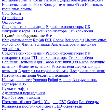
Кольцевые лампы
Со штативом
С держателем для телефона
Кольцевые лампы 26 см
Кольцевые лампы 45 см
Настольные
кольцевые лампы
Софтбоксы
Стрипбоксы
Октобоксы
Средства синхронизации
Радиосинхронизаторы
ИК
синхронизаторы
TTL-синхронизаторы
Синхрокабели
Студийное оборудование
Все
Импульсный свет
Raylab
FST
Godox
Все бренды
Импульсные
моноблоки
Лампы-вспышки
Аккумуляторы и зарядные
устройства
Средства синхронизации
Радиосинхронизаторы
ИК
синхронизаторы
TTL-синхронизаторы
Синхрокабели
Вспышки
Вспышки для Canon
Вспышки для Nikon
Ведущие
вспышки
Ведомые вспышки
Рассеиватели
Держатели для
вспышек
Адаптеры на горячий башмак
Насадки на вспышки
Источники питания
Чехлы для вспышек
Накамерный свет
Yongnuo
Fujimi
Aputure
Аккумуляторы,
адаптеры и ЗУ
Сумки и кофры
Адаптеры и переходники
Калибраторы и шкалы
Постоянный свет
Raylab
Yongnuo
FST
Godox
Все бренды
Комплекты постоянного света
LED-осветители