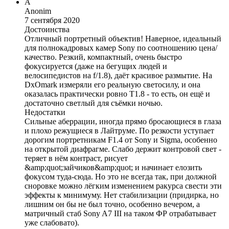
A
Anonim
7 сентября 2020
Достоинства
Отличный портретный объектив! Наверное, идеальный
для полнокадровых камер Sony по соотношению цена/
качество. Резкий, компактный, очень быстро
фокусируется (даже на бегущих людей и
велосипедистов на f/1.8), даёт красивое размытие. На
DxOmark измеряли его реальную светосилу, и она
оказалась практически ровно T1.8 - то есть, он ещё и
достаточно светлый для съёмки ночью.
Недостатки
Сильные аберрации, иногда прямо бросающиеся в глаза
и плохо режущиеся в Лайтруме. По резкости уступает
дорогим портретникам F1.4 от Sony и Sigma, особенно
на открытой диафрагме. Слабо держит контровой свет -
теряет в нём контраст, рисует
&amp;quot;зайчиков&amp;quot; и начинает елозить
фокусом туда-сюда. Но это не всегда так, при должной
сноровке можно лёгким изменением ракурса свести эти
эффекты к минимуму. Нет стабилизации (придирка, но
лишним он бы не был точно, особенно вечером, а
матричный стаб Sony A7 III на таком ФР отрабатывает
уже слабовато).