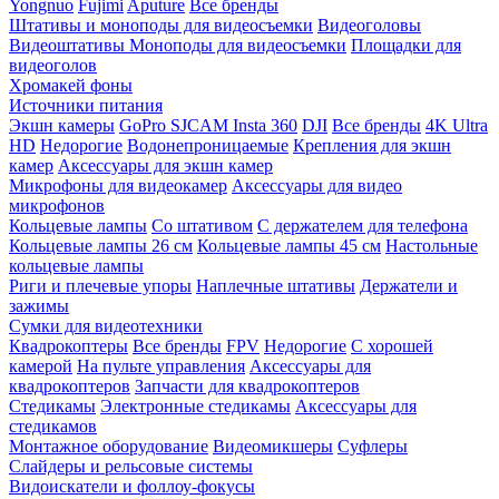
Yongnuo
Fujimi
Aputure
Все бренды
Штативы и моноподы для видеосъемки
Видеоголовы
Видеоштативы
Моноподы для видеосъемки
Площадки для
видеоголов
Хромакей фоны
Источники питания
Экшн камеры
GoPro
SJCAM
Insta 360
DJI
Все бренды
4K Ultra
HD
Недорогие
Водонепроницаемые
Крепления для экшн
камер
Аксессуары для экшн камер
Микрофоны для видеокамер
Аксессуары для видео
микрофонов
Кольцевые лампы
Со штативом
C держателем для телефона
Кольцевые лампы 26 см
Кольцевые лампы 45 см
Настольные
кольцевые лампы
Риги и плечевые упоры
Наплечные штативы
Держатели и
зажимы
Сумки для видеотехники
Квадрокоптеры
Все бренды
FPV
Недорогие
С хорошей
камерой
На пульте управления
Аксессуары для
квадрокоптеров
Запчасти для квадрокоптеров
Стедикамы
Электронные стедикамы
Аксессуары для
стедикамов
Монтажное оборудование
Видеомикшеры
Суфлеры
Слайдеры и рельсовые системы
Видоискатели и фоллоу-фокусы