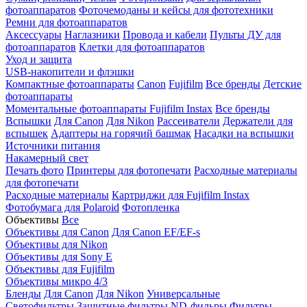
фотоаппаратов
Фоточемоданы и кейсы для фототехники
Ремни для фотоаппаратов
Аксессуары
Наглазники
Провода и кабели
Пульты ДУ для
фотоаппаратов
Клетки для фотоаппаратов
Уход и защита
USB-накопители и флэшки
Компактные фотоаппараты
Canon
Fujifilm
Все бренды
Детские
фотоаппараты
Моментальные фотоаппараты
Fujifilm Instax
Все бренды
Вспышки
Для Canon
Для Nikon
Рассеиватели
Держатели для
вспышек
Адаптеры на горячий башмак
Насадки на вспышки
Источники питания
Накамерный свет
Печать фото
Принтеры для фотопечати
Расходные материалы
для фотопечати
Расходные материалы
Картриджи для Fujifilm Instax
Фотобумага для Polaroid
Фотопленка
Объективы
Все
Объективы для Canon
Для Canon EF/EF-s
Объективы для Nikon
Объективы для Sony E
Объективы для Fujifilm
Объективы микро 4/3
Бленды
Для Canon
Для Nikon
Универсальные
Светофильтры
Защитные фильтры
ND-фильры
Фильтры