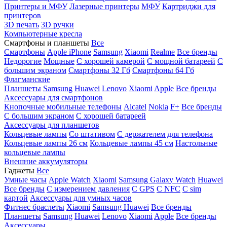
Принтеры и МФУ
Лазерные принтеры
МФУ
Картриджи для
принтеров
3D печать
3D ручки
Компьютерные кресла
Смартфоны и планшеты
Все
Смартфоны
Apple iPhone
Samsung
Xiaomi
Realme
Все бренды
Недорогие
Мощные
С хорошей камерой
С мощной батареей
С
большим экраном
Смартфоны 32 Гб
Смартфоны 64 Гб
Флагманские
Планшеты
Samsung
Huawei
Lenovo
Xiaomi
Apple
Все бренды
Аксессуары для смартфонов
Кнопочные мобильные телефоны
Alcatel
Nokia
F+
Все бренды
С большим экраном
С хорошей батареей
Аксессуары для планшетов
Кольцевые лампы
Со штативом
C держателем для телефона
Кольцевые лампы 26 см
Кольцевые лампы 45 см
Настольные
кольцевые лампы
Внешние аккумуляторы
Гаджеты
Все
Умные часы
Apple Watch
Xiaomi
Samsung Galaxy Watch
Huawei
Все бренды
C измерением давления
C GPS
C NFC
C sim
картой
Аксессуары для умных часов
Фитнес браслеты
Xiaomi
Samsung
Huawei
Все бренды
Планшеты
Samsung
Huawei
Lenovo
Xiaomi
Apple
Все бренды
Аксессуары