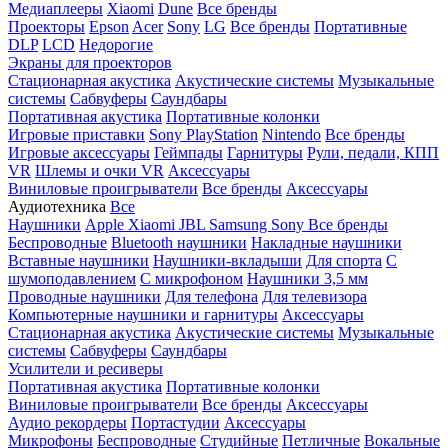
Медиаплееры
Xiaomi
Dune
Все бренды
Проекторы
Epson
Acer
Sony
LG
Все бренды
Портативные
DLP
LCD
Недорогие
Экраны для проекторов
Стационарная акустика
Акустические системы
Музыкальные
системы
Сабвуферы
Саундбары
Портативная акустика
Портативные колонки
Игровые приставки
Sony PlayStation
Nintendo
Все бренды
Игровые аксессуары
Геймпады
Гарнитуры
Рули, педали, КПП
VR
Шлемы и очки VR
Аксессуары
Виниловые проигрыватели
Все бренды
Аксессуары
Аудиотехника
Все
Наушники
Apple
Xiaomi
JBL
Samsung
Sony
Все бренды
Беспроводные
Bluetooth наушники
Накладные наушники
Вставные наушники
Наушники-вкладыши
Для спорта
С
шумоподавлением
С микрофоном
Наушники 3,5 мм
Проводные наушники
Для телефона
Для телевизора
Компьютерные наушники и гарнитуры
Аксессуары
Стационарная акустика
Акустические системы
Музыкальные
системы
Сабвуферы
Саундбары
Усилители и ресиверы
Портативная акустика
Портативные колонки
Виниловые проигрыватели
Все бренды
Аксессуары
Аудио рекордеры
Портастудии
Аксессуары
Микрофоны
Беспроводные
Студийные
Петличные
Вокальные