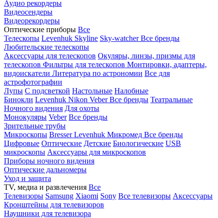
Аудио рекордеры
Видеосендеры
Видеорекордеры
Оптические приборы
Все
Телескопы
Levenhuk Skyline
Sky-watcher
Все бренды
Любительские телескопы
Аксессуары для телескопов
Окуляры, линзы, призмы для
телескопов
Фильтры для телескопов
Монтировки, адаптеры,
видоискатели
Литература по астрономии
Все для
астрофотографии
Лупы
С подсветкой
Настольные
Налобные
Бинокли
Levenhuk
Nikon
Veber
Все бренды
Театральные
Ночного видения
Для охоты
Монокуляры
Veber
Все бренды
Зрительные трубы
Микроскопы
Bresser
Levenhuk
Микромед
Все бренды
Цифровые
Оптические
Детские
Биологические
USB
микроскопы
Аксессуары для микроскопов
Приборы ночного видения
Оптические дальномеры
Уход и защита
TV, медиа и развлечения
Все
Телевизоры
Samsung
Xiaomi
Sony
Все телевизоры
Аксессуары
Кронштейны для телевизоров
Наушники для телевизора