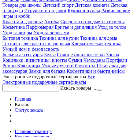
Товары для школы
Детский спорт
Детская комната
Детская
площадка
Игрушки и подарки
Куклы и пупсы
Развивающие
игры и хобби
Красота и здоровье
Аптека
Средства и предметы гигиены
Косметика
Парфюмерия
Бритье и депиляция
Уход за телом
Уход за лицом
Уход за волосами
Бытовая техника
Техника для кухни
Техника для дома
Техника для красоты и здоровья
Климатическая техника
Умный дом и безопасность
Белье и аксессуары
Белье
Солнцезащитные очки
Зонты
Кошельки, визитницы, кисеты
Сумки
Чемоданы
Портфели
Ремни
Ключницы
Умные ручки и блокноты
Шкатулки для
аксессуаров
Замки для багажа
Косметички и бьюти-кейсы
Электронные подарочные сертификаты
Все
Электронные подарочные сертификаты
Искать товары ...
Главная
Каталог
Статус заказа
Главная страница
Каталог товаров