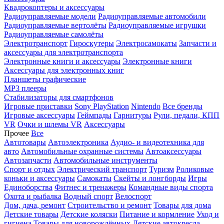
Квадрокоптеры и аксессуары
Радиоуправляемые модели
Радиоуправляемые автомобили
Радиоуправляемые вертолёты
Радиоуправляемые игрушки
Радиоуправляемые самолёты
Электротранспорт
Гироскутеры
Электросамокаты
Запчасти и
аксессуары для электротранспорта
Электронные книги и аксессуары
Электронные книги
Аксессуары для электронных книг
Планшеты графические
MP3 плееры
Стабилизаторы для смартфонов
Игровые приставки
Sony PlayStation
Nintendo
Все бренды
Игровые аксессуары
Геймпады
Гарнитуры
Рули, педали, КПП
VR
Очки и шлемы VR
Аксессуары
Прочее
Все
Автотовары
Автоэлектроника
Аудио- и видеотехника для
авто
Автомобильные охранные системы
Автоаксессуары
Автозапчасти
Автомобильные инструменты
Спорт и отдых
Электрический транспорт
Туризм
Роликовые
коньки и аксессуары
Самокаты
Скейты и лонгборды
Игры
Единоборства
Фитнес и тренажеры
Командные виды спорта
Охота и рыбалка
Водный спорт
Велоспорт
Дом, дача, ремонт
Строительство и ремонт
Товары для дома
Детские товары
Детские коляски
Питание и кормление
Уход и
гигиена
Товары для новорождённых
Детские автокресла