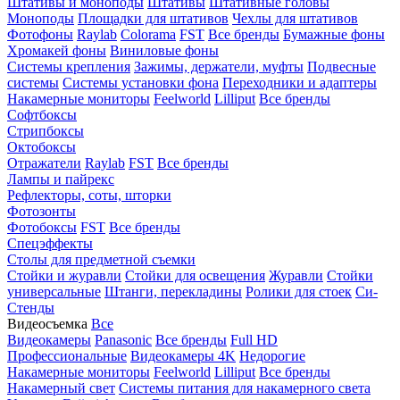
Штативы и моноподы
Штативы
Штативные головы
Моноподы
Площадки для штативов
Чехлы для штативов
Фотофоны
Raylab
Colorama
FST
Все бренды
Бумажные фоны
Хромакей фоны
Виниловые фоны
Системы крепления
Зажимы, держатели, муфты
Подвесные
системы
Системы установки фона
Переходники и адаптеры
Накамерные мониторы
Feelworld
Lilliput
Все бренды
Софтбоксы
Стрипбоксы
Октобоксы
Отражатели
Raylab
FST
Все бренды
Лампы и пайрекс
Рефлекторы, соты, шторки
Фотозонты
Фотобоксы
FST
Все бренды
Спецэффекты
Столы для предметной съемки
Стойки и журавли
Стойки для освещения
Журавли
Стойки
универсальные
Штанги, перекладины
Ролики для стоек
Си-
Стенды
Видеосъемка
Все
Видеокамеры
Panasonic
Все бренды
Full HD
Профессиональные
Видеокамеры 4K
Недорогие
Накамерные мониторы
Feelworld
Lilliput
Все бренды
Накамерный свет
Системы питания для накамерного света