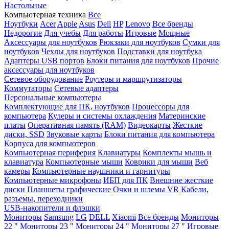
Настольные
Компьютерная техника
Все
Ноутбуки
Acer
Apple
Asus
Dell
HP
Lenovo
Все бренды
Недорогие
Для учебы
Для работы
Игровые
Мощные
Аксессуары для ноутбуков
Рюкзаки для ноутбуков
Сумки для
ноутбуков
Чехлы для ноутбуков
Подставки для ноутбука
Адаптеры USB портов
Блоки питания для ноутбуков
Прочие
аксессуары для ноутбуков
Сетевое оборудование
Роутеры и маршрутизаторы
Коммутаторы
Сетевые адаптеры
Персональные компьютеры
Комплектующие для ПК, ноутбуков
Процессоры для
компьютера
Кулеры и системы охлаждения
Материнские
платы
Оперативная память (RAM)
Видеокарты
Жесткие
диски, SSD
Звуковые карты
Блоки питания для компьютера
Корпуса для компьютеров
Компьютерная периферия
Клавиатуры
Комплекты мышь и
клавиатура
Компьютерные мыши
Коврики для мыши
Веб
камеры
Компьютерные наушники и гарнитуры
Компьютерные микрофоны
ИБП для ПК
Внешние жесткие
диски
Планшеты графические
Очки и шлемы VR
Кабели,
разъемы, переходники
USB-накопители и флэшки
Мониторы
Samsung
LG
DELL
Xiaomi
Все бренды
Мониторы
22 "
Мониторы 23 "
Мониторы 24 "
Мониторы 27 "
Игровые