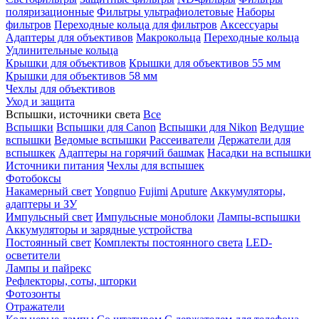
поляризационные
Фильтры ультрафиолетовые
Наборы
фильтров
Переходные кольца для фильтров
Аксессуары
Адаптеры для объективов
Макрокольца
Переходные кольца
Удлинительные кольца
Крышки для объективов
Крышки для объективов 55 мм
Крышки для объективов 58 мм
Чехлы для объективов
Уход и защита
Вспышки, источники света
Все
Вспышки
Вспышки для Canon
Вспышки для Nikon
Ведущие
вспышки
Ведомые вспышки
Рассеиватели
Держатели для
вспышкек
Адаптеры на горячий башмак
Насадки на вспышки
Источники питания
Чехлы для вспышек
Фотобоксы
Накамерный свет
Yongnuo
Fujimi
Aputure
Аккумуляторы,
адаптеры и ЗУ
Импульсный свет
Импульсные моноблоки
Лампы-вспышки
Аккумуляторы и зарядные устройства
Постоянный свет
Комплекты постоянного света
LED-
осветители
Лампы и пайрекс
Рефлекторы, соты, шторки
Фотозонты
Отражатели