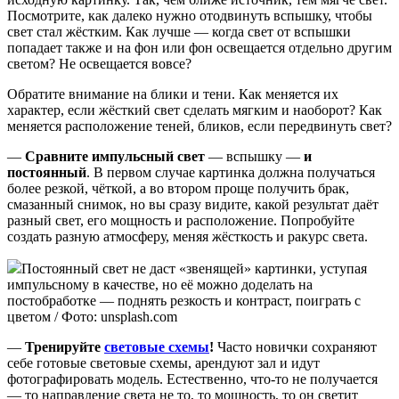
Посмотрите, как далеко нужно отодвинуть вспышку, чтобы
свет стал жёстким. Как лучше — когда свет от вспышки
попадает также и на фон или фон освещается отдельно другим
светом? Не освещается вовсе?
Обратите внимание на блики и тени. Как меняется их
характер, если жёсткий свет сделать мягким и наоборот? Как
меняется расположение теней, бликов, если передвинуть свет?
—
Сравните импульсный свет
— вспышку —
и
постоянный
. В первом случае картинка должна получаться
более резкой, чёткой, а во втором проще получить брак,
смазанный снимок, но вы сразу видите, какой результат даёт
разный свет, его мощность и расположение. Попробуйте
создать разную атмосферу, меняя жёсткость и ракурс света.
Постоянный свет не даст «звенящей» картинки, уступая
импульсному в качестве, но её можно доделать на
постобработке — поднять резкость и контраст, поиграть с
цветом / Фото: unsplash.com
—
Тренируйте
световые схемы
!
Часто новички сохраняют
себе готовые световые схемы, арендуют зал и идут
фотографировать модель. Естественно, что-то не получается
— то направление света не то, то мощность, то он светит