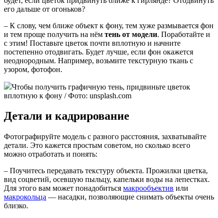
будет, если цветок придвинуть ближе к гирлянде? Отодвинуть
его дальше от огоньков?
– К слову, чем ближе объект к фону, тем хуже размывается фон
и тем проще получить на нём
тень от модели
. Поработайте и
с этим! Поставьте цветок почти вплотную и начните
постепенно отодвигать. Будет лучше, если фон окажется
неоднородным. Например, возьмите текстурную ткань с
узором, фотофон.
Чтобы получить графичную тень, придвиньте цветок
вплотную к фону / Фото: unsplash.com
Детали и кадрирование
Фотографируйте модель с разного расстояния, захватывайте
детали. Это кажется простым советом, но сколько всего
можно отработать и понять:
– Поучитесь передавать текстуру объекта. Прожилки цветка,
вид соцветий, осевшую пыльцу, капельки воды на лепестках.
Для этого вам может понадобиться
макрообъектив
или
макрокольца
— насадки, позволяющие снимать объекты очень
близко.