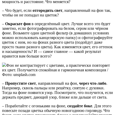
мощность и расстояние. Что меняется?
– Что будет, если
отгородить свет
, направленный на фон так,
чтобы он не попадал на цветок?
–
Окрасьте фон
в определённый цвет. Лучше всего это будет
заметно, если фотографировать на белом, сером или чёрном
фоне. Возьмите один цветной фильтр (в домашних условиях
можно использовать канцелярскую папку) и сфотографируйте
цветок с ним, но на фонах разного цвета (подойдут даже
просто ткани разного цвета). Как изменяется цвет, его оттенок
и насыщенность? И — самое главное — какой результат
нравится вам больше всего?
Фон не контрастирует с цветами, а практически повторяет
их цвет. Получается спокойная и гармоничная композиция /
Фото: unsplash.com
–
Пропустите свет
, направленный на фон,
через что-либо
.
Например, сквозь пальцы или решётку, снятую с духовки.
Тогда на фоне появится узор. Посмотрите, что получится, если
держать предмет, дающий узор, ближе или дальше от света.
– Поработайте с огоньками на фоне,
создайте боке
. Для этого
повесьте позади цветка обычную новогоднюю гирлянду. Что