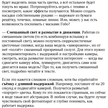
будет выделять лишь часть цветка, а всё остальное будет
тонуть во мраке. Потренируйтесь играть с тенями и
посмотрите, какие эффекты получаются. Можно создать
насадки собственными руками — вырежьте из бумаги
решётку, точечки, ломаные линии. Или, может, у вас есть
возможность поснимать с масками Гобо?
—
Смешанный свет и размытие в движении
. Работая со
смешанным светом (то есть комбинируя вспышку и
постоянный свет), можно получить сюрреалистичные
цветочные снимки, когда ваша модель «заморожена», но от
неё «ползёт» смазанный призрачный силуэт. Для этого нужно
экспериментировать с выдержкой и настройками камеры,
смотреть, когда размытие получается интереснее — когда вы
сдвигаете камеру вбок, зуммируете, двигаетесь сами или
двигается ваша модель? Про то, как получить смешанный
свет, подробно читайте в тексте.
Если это кажется слишком сложным, хотя бы отработайте
съёмку с длинной выдержкой
. Например, поставьте её на 20
секунд и подвигайте камерой. Получится размытый
«портрет» цветка. Кому-то это покажется странным, но сейчас
в моде такая вот абстракция. В любом случае, вы будете лучше
чувствовать свой фотоаппарат и глубже понимать, как
работает выдержка.