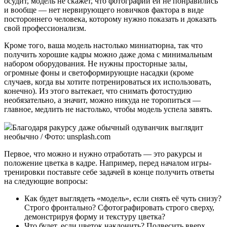
осудит, модель не скажет, что фотографии ей не понравились
и вообще — нет нервирующего новичков фактора в виде
постороннего человека, которому нужно показать и доказать
свой профессионализм.
Кроме того, ваша модель настолько миниатюрна, так что
получить хорошие кадры можно даже дома с минимальным
набором оборудования. Не нужны просторные залы,
огромные фоны и светоформирующие насадки (кроме
случаев, когда вы хотите потренироваться их использовать,
конечно). Из этого вытекает, что снимать фотостудию
необязательно, а значит, можно никуда не торопиться —
главное, медлить не настолько, чтобы модель успела завять.
Благодаря ракурсу даже обычный одуванчик выглядит
необычно / Фото: unsplash.com
Первое, что можно и нужно отработать — это ракурсы и
положение цветка в кадре. Например, перед началом игры-
тренировки поставьте себе задачей в конце получить ответы
на следующие вопросы:
Как будет выглядеть «модель», если снять её чуть снизу?
Строго фронтально? Сфотографировать строго сверху,
демонстрируя форму и текстуру цветка?
Что будет, если цветок наклонить? Подвесить вверх