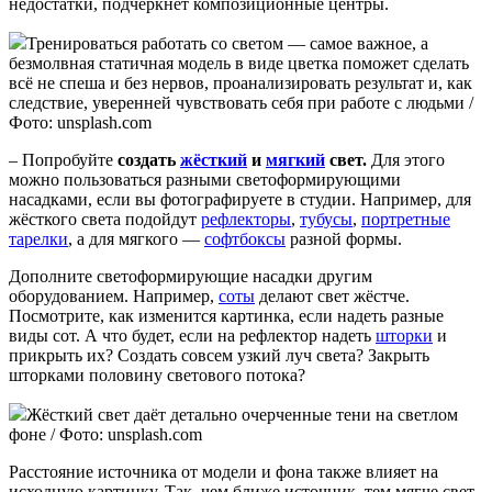
недостатки, подчеркнёт композиционные центры.
Тренироваться работать со светом — самое важное, а
безмолвная статичная модель в виде цветка поможет сделать
всё не спеша и без нервов, проанализировать результат и, как
следствие, уверенней чувствовать себя при работе с людьми /
Фото: unsplash.com
– Попробуйте
создать
жёсткий
и
мягкий
свет.
Для этого
можно пользоваться разными светоформирующими
насадками, если вы фотографируете в студии. Например, для
жёсткого света подойдут
рефлекторы
,
тубусы
,
портретные
тарелки
, а для мягкого —
софтбоксы
разной формы.
Дополните светоформирующие насадки другим
оборудованием. Например,
соты
делают свет жёстче.
Посмотрите, как изменится картинка, если надеть разные
виды сот. А что будет, если на рефлектор надеть
шторки
и
прикрыть их? Создать совсем узкий луч света? Закрыть
шторками половину светового потока?
Жёсткий свет даёт детально очерченные тени на светлом
фоне / Фото: unsplash.com
Расстояние источника от модели и фона также влияет на
исходную картинку. Так, чем ближе источник, тем мягче свет.