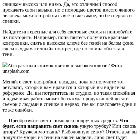
слишком высоко или низко. Да, это отличный способ
прокачать свои навыки, но с помощью цветов вместо живого
человека можно отработать всё то же самое, но без нервов и
спешки.
Найдите интересные для себя световые схемы и попробуйте
их повторить. Например, попытайтесь получить красивые
контровики, снять в высоком ключе без теней на белом фоне,
сделать «драматичный» портрет, где половина объекта в
тени.
Абстрактный снимок цветов в высоком ключе / Фото:
unsplash.com
Меняйте свет, настройки, насадки, пока не получите тот
результат, который вам нравится и который вы видите на
референсе. Да, вы потратитесь на студию, но такая спокойная
и вдумчивая работа может быть куда продуктивней десяти
съёмок с людьми в спешке и нервах, где вы повторяете одни и
те же ошибки.
— Преобразуйте свет с помощью подручных средств.
Что
будет, если направить свет сквозь
узкую трубку? Или сквозь
штору? Кружевную ткань? Рыболовную сетку? Ответа два: вы
получите узоры из тени на вашей модели, либо свет будет