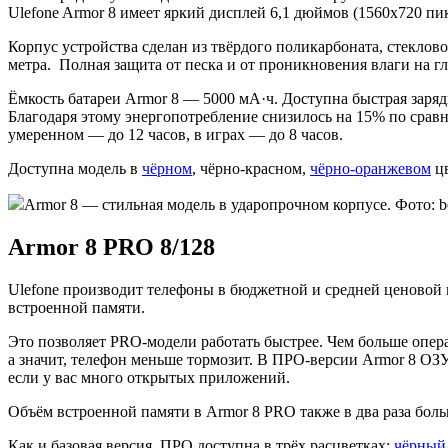
Ulefone Armor 8 имеет яркий дисплей 6,1 дюймов (1560x720 пик
Корпус устройства сделан из твёрдого поликарбоната, стеклов
метра. Полная защита от песка и от проникновения влаги на гл
Ёмкость батареи Armor 8 — 5000 мА·ч. Доступна быстрая заряд
Благодаря этому энергопотребление снизилось на 15% по срав
умеренном — до 12 часов, в играх — до 8 часов.
Доступна модель в
чёрном
, чёрно-красном,
чёрно-оранжевом
цв
Armor 8 — стильная модель в ударопрочном корпусе. Фото: b
Armor 8 PRO 8/128
Ulefone производит телефоны в бюджетной и средней ценовой 
встроенной памяти.
Это позволяет PRO-модели работать быстрее. Чем больше опера
а значит, телефон меньше тормозит. В ПРО-версии Armor 8 ОЗУ
если у вас много открытых приложений.
Объём встроенной памяти в Armor 8 PRO также в два раза больш
Как и базовая версия, ПРО доступна в трёх расцветках:
чёрный