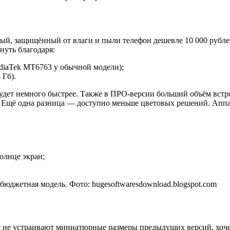
рный, защищённый от влаги и пыли телефон дешевле 10 000 рубл
нуть благодаря:
diaTek MT6763 у обычной модели);
 Гб).
удет немного быстрее. Также в ПРО-версии больший объём встро
 Ещё одна разница — доступно меньше цветовых решений. Аппа
олнце экран;
бюджетная модель. Фото: hugesoftwaresdownload.blogspot.com
вас не устраивают миниатюрные размеры предыдущих версий, хоче