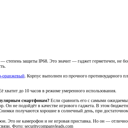
 — степень защиты IP68. Это значит — гаджет герметичен, не б
ть.
о-оранжевый
. Корпус выполнен из прочного противоударного пл
ё хватит до 10 часов в режиме умеренного использования.
популярным смартфонам?
Если сравнить его с самыми ожидаемым
р. Он не подойдёт в качестве игрового гаджета. В этом бюджетн
Снимки получаются хорошие в солнечный день, при достаточно
н. Это не камерофон и не игровая приставка. Но он — отлично
связи. Фото: securitycompanyleads.com