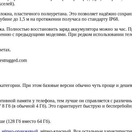
селей).
олокна, пластичного полиуретана. Это позволяет надёжно сохран
убине до 1,5 м на протяжении получаса по стандарту IP68.
ка. Полностью восстановить заряд аккумулятора можно за час. 
нению с предыдущими моделями. При редком использовании телеф
етах.
estrugged.com
категории. При этом базовые версии обычно чуть проще и деше
тивной памяти у телефона, тем лучше он справляется с различн
 8 Гб (в обычной 4 Гб). Это гарантирует быструю и бесперебойн
е (128 Гб вместо 64 Гб).
,
чёрно-оранжевый
, чёрно-красный. Все остальные характеристи