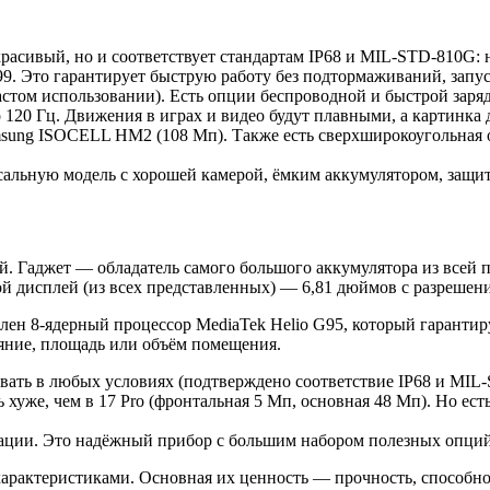
расивый, но и соответствует стандартам IP68 и MIL-STD-810G: 
9. Это гарантирует быструю работу без подтормаживаний, запус
частом использовании). Есть опции беспроводной и быстрой заряд
о 120 Гц. Движения в играх и видео будут плавными, а картинка
sung ISOCELL HM2 (108 Мп). Также есть сверхширокоугольная оп
рсальную модель с хорошей камерой, ёмким аккумулятором, защит
й. Гаджет — обладатель самого большого аккумулятора из всей п
й дисплей (из всех представленных) — 6,81 дюймов с разрешен
лен 8-ядерный процессор MediaTek Helio G95, который гарантиру
яние, площадь или объём помещения.
зовать в любых условиях (подтверждено соответствие IP68 и MIL
 хуже, чем в 17 Pro (фронтальная 5 Мп, основная 48 Мп). Но ест
рации. Это надёжный прибор с большим набором полезных опций
рактеристиками. Основная их ценность — прочность, способност