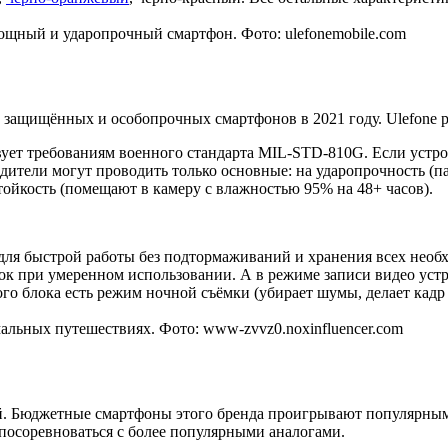
ощный и ударопрочный смартфон. Фото: ulefonemobile.com
х защищённых и особопрочных смартфонов в 2021 году. Ulefone 
ствует требованиям военного стандарта MIL-STD-810G. Если устро
ители могут проводить только основные: на ударопрочность (пад
стойкость (помещают в камеру с влажностью 95% на 48+ часов).
 для быстрой работы без подтормаживаний и хранения всех необ
ток при умеренном использовании. А в режиме записи видео уст
о блока есть режим ночной съёмки (убирает шумы, делает кадр 
альных путешествиях. Фото: www-zvvz0.noxinfluencer.com
ей. Бюджетные смартфоны этого бренда проигрывают популярным 
 посоревноваться с более популярными аналогами.