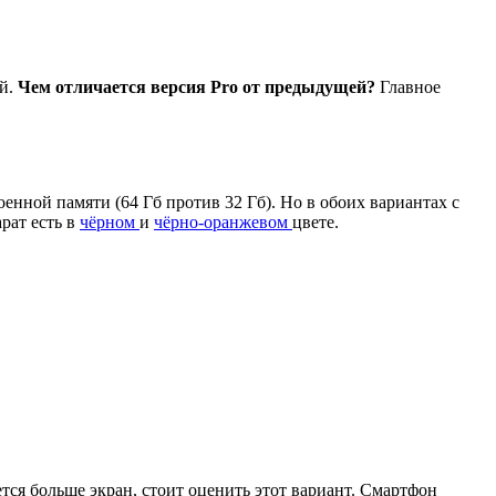
ей.
Чем отличается версия Pro от предыдущей?
Главное
енной памяти (64 Гб против 32 Гб). Но в обоих вариантах с
рат есть в
чёрном
и
чёрно-оранжевом
цвете.
тся больше экран, стоит оценить этот вариант. Смартфон