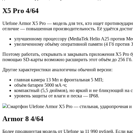
X5 Pro 4/64
Ulefone Armor X5 Pro — модель для тех, кто ищет противоуда
отличие — повышенная производительность. Её удаётся достиг
улучшенному процессору (MediaTek Helio A25 против Me
увеличенному объёму оперативной памяти (4 Гб против 3
Поэтому работать, открывать и закрывать приложения X5 Pro б
помощью SD-карты возможно расширить этот объём до 256 Гб.
Другие характеристики аналогичны обычной версии:
главная камера 13 Мп и фронтальная 5 МП;
объём батареи 5000 мА·ч;
компактный (5,5 дюймов), но яркий и не бликующий на с
уровень защиты от влаги и песка — IP68.
Смартфон Ulefone Armor X5 Pro — стильная, ударопрочная и 
Armor 8 4/64
Более продвинутая модель от Ulefone за 11 990 рублей. Если 