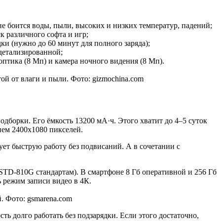
не боится воды, пыли, высоких и низких температур, падений;
к различного софта и игр;
ки (нужно до 60 минут для полного заряда);
 детализированной;
тика (8 Мп) и камера ночного видения (8 Мп).
ой от влаги и пыли. Фото: gizmochina.com
одборки. Его ёмкость 13200 мА·ч. Этого хватит до 4–5 суток
ием 2400x1080 пикселей.
ет быструю работу без подвисаний. А в сочетании с
-STD-810G стандартам). В смартфоне 8 Гб оперативной и 256 Гб
ь режим записи видео в 4К.
. Фото: gsmarena.com
ь долго работать без подзарядки. Если этого достаточно,