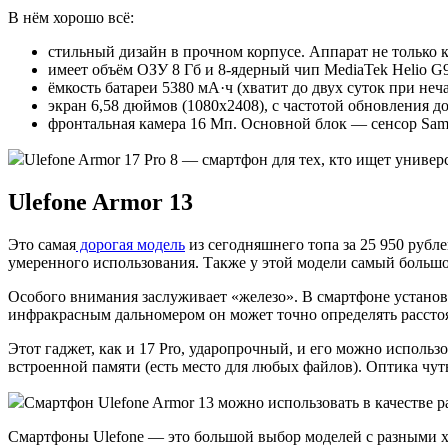
В нём хорошо всё:
стильный дизайн в прочном корпусе. Аппарат не только к
имеет объём ОЗУ 8 Гб и 8-ядерный чип MediaTek Helio G9
ёмкость батареи 5380 мА·ч (хватит до двух суток при не
экран 6,58 дюймов (1080х2408), с частотой обновления д
фронтальная камера 16 Мп. Основной блок — сенсор Sam
Ulefone Armor 17 Pro 8 — смартфон для тех, кто ищет униве
Ulefone Armor 13
Это самая
дорогая модель
из сегодняшнего топа за 25 950 рубле
умеренного использования. Также у этой модели самый большо
Особого внимания заслуживает «железо». В смартфоне установ
инфракрасным дальномером он может точно определять рассто
Этот гаджет, как и 17 Pro, ударопрочный, и его можно исполь
встроенной памяти (есть место для любых файлов). Оптика чуть
Смартфон Ulefone Armor 13 можно использовать в качестве 
Смартфоны Ulefone — это большой выбор моделей с разными ха