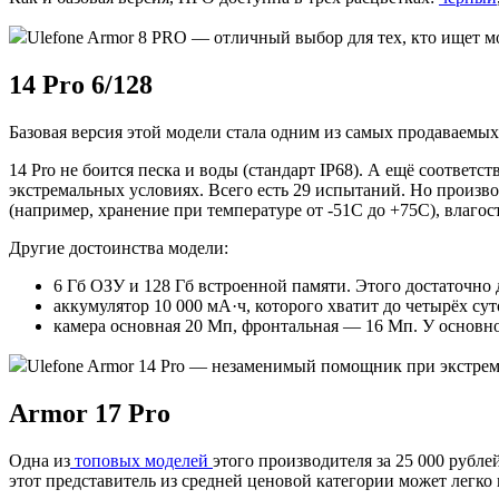
Ulefone Armor 8 PRO — отличный выбор для тех, кто ищет м
14 Pro 6/128
Базовая версия этой модели стала одним из самых продаваемы
14 Pro не боится песка и воды (стандарт IP68). А ещё соответ
экстремальных условиях. Всего есть 29 испытаний. Но производ
(например, хранение при температуре от -51С до +75С), влаго
Другие достоинства модели:
6 Гб ОЗУ и 128 Гб встроенной памяти. Этого достаточно
аккумулятор 10 000 мА·ч, которого хватит до четырёх су
камера основная 20 Мп, фронтальная — 16 Мп. У основног
Ulefone Armor 14 Pro — незаменимый помощник при экстрем
Armor 17 Pro
Одна из
топовых моделей
этого производителя за 25 000 рубл
этот представитель из средней ценовой категории может легко