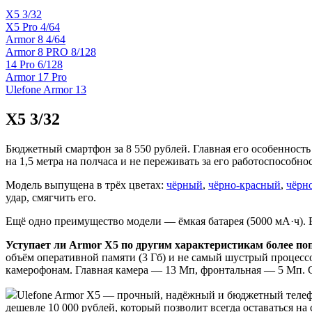
X5 3/32
X5 Pro 4/64
Armor 8 4/64
Armor 8 PRO 8/128
14 Pro 6/128
Armor 17 Pro
Ulefone Armor 13
X5 3/32
Бюджетный смартфон за 8 550 рублей. Главная его особенность
на 1,5 метра на полчаса и не переживать за его работоспособнос
Модель выпущена в трёх цветах:
чёрный
,
чёрно-красный
,
чёрн
удар, смягчить его.
Ещё одно преимущество модели — ёмкая батарея (5000 мА·ч). Е
Уступает ли Armor X5 по другим характеристикам более 
объём оперативной памяти (3 Гб) и не самый шустрый процессо
камерофонам. Главная камера — 13 Мп, фронтальная — 5 Мп. 
Ulefone Armor X5 — прочный, надёжный и бюджетный телефо
дешевле 10 000 рублей, который позволит всегда оставаться на 