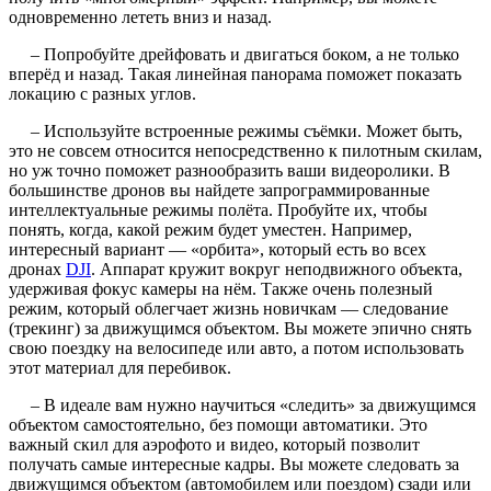
одновременно лететь вниз и назад.
– Попробуйте дрейфовать и двигаться боком, а не только
вперёд и назад. Такая линейная панорама поможет показать
локацию с разных углов.
– Используйте встроенные режимы съёмки. Может быть,
это не совсем относится непосредственно к пилотным скилам,
но уж точно поможет разнообразить ваши видеоролики. В
большинстве дронов вы найдете запрограммированные
интеллектуальные режимы полёта. Пробуйте их, чтобы
понять, когда, какой режим будет уместен. Например,
интересный вариант — «орбита», который есть во всех
дронах
DJI
. Аппарат кружит вокруг неподвижного объекта,
удерживая фокус камеры на нём. Также очень полезный
режим, который облегчает жизнь новичкам — следование
(трекинг) за движущимся объектом. Вы можете эпично снять
свою поездку на велосипеде или авто, а потом использовать
этот материал для перебивок.
– В идеале вам нужно научиться «следить» за движущимся
объектом самостоятельно, без помощи автоматики. Это
важный скил для аэрофото и видео, который позволит
получать самые интересные кадры. Вы можете следовать за
движущимся объектом (автомобилем или поездом) сзади или