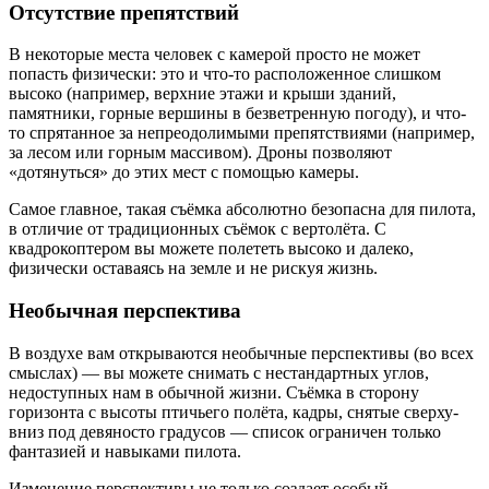
Отсутствие препятствий
В некоторые места человек с камерой просто не может
попасть физически: это и что-то расположенное слишком
высоко (например, верхние этажи и крыши зданий,
памятники, горные вершины в безветренную погоду), и что-
то спрятанное за непреодолимыми препятствиями (например,
за лесом или горным массивом). Дроны позволяют
«дотянуться» до этих мест с помощью камеры.
Самое главное, такая съёмка абсолютно безопасна для пилота,
в отличие от традиционных съёмок с вертолёта. С
квадрокоптером вы можете полететь высоко и далеко,
физически оставаясь на земле и не рискуя жизнь.
Необычная перспектива
В воздухе вам открываются необычные перспективы (во всех
смыслах) — вы можете снимать с нестандартных углов,
недоступных нам в обычной жизни. Съёмка в сторону
горизонта с высоты птичьего полёта, кадры, снятые сверху-
вниз под девяносто градусов — список ограничен только
фантазией и навыками пилота.
Изменение перспективы не только создает особый