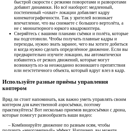
быстрой скорости с резкими поворотами и разворотами
добавит динамики. Но всё наоборот: медленный,
постепенный «охват» локации добавляет кадру
кинематографичности. Так у зрителей возникает
впечатление, что вы снимаете с большого вертолёта, а
не с миниатюрного юркого квадрокоптера.
Сверяйтесь с вашими планами съёмки и полёта, которые
вы подготовили. Чтобы получать плавные кадры и
переходы, нужно знать заранее, чего вы хотите добиться
и когда нужно сделать определённое движение. Если вы
предварительно изучите локацию, вы автоматически
избавитесь от резких движений, которые могут
возникнуть из-за неожиданно возникшего препятствия
или неэстетичного объекта, который вдруг влез в кадр.
Используйте разные приёмы управления
коптером
Вряд ли стоит напоминать, как важно уметь управлять своим
коптером для качественной аэросъёмки, поэтому
практикуйтесь! Вот несколько приемов видеосъёмки с дрона,
которые помогут разнообразить ваши видео:
– Комбинируйте движение по разным осям, чтобы
получить «многомерный» эффект. Например, вы можете