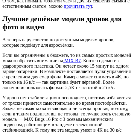
О том, как поймать «золотой час» и других секретах съёмки с
естественным светом, можно
прочитать тут
.
Лучшие дешёвые модели дронов для
фото и видео
А теперь пару советов по доступным моделям дронов,
которые подойдут для аэросъёмки.
Если вы ограничены в бюджете, то из самых простых моделей
можно обратить внимание на
MJX B7
. Коптер сделан из
ударопрочного пластика. Он летает около 15 минут на одном
заряде батарейки. В комплекте поставляется пульт управления
с креплением для смартфона. Камера может снимать в 4К, но
только на 16 к/с — так картинка будет дёрганой. Более
логично использовать формат 2,5K с частотой в 25 к/с.
У дрона нет стабилизационного подвеса, поэтому избавляться
от тряски придется самостоятельно во время постобработки.
Задача не самая захватывающая и не всегда простая, поэтому,
если к таким подвигам вы не готовы, то лучше взять старшую
модель — MJX Bugs 16 Pro с 3-осевым механическим
подвесом, работающим в тандеме с электронной
стабилизацией. К тому же эта модель умеет в 4К на 30 к/с.