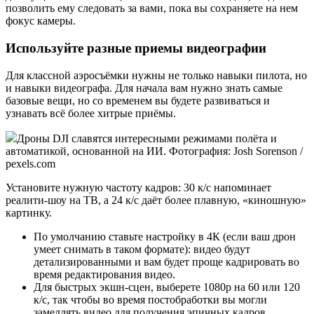
позволить ему следовать за вами, пока вы сохраняете на нем
фокус камеры.
Используйте разные приемы видеографии
Для классной аэросъёмки нужны не только навыки пилота, но
и навыки видеографа. Для начала вам нужно знать самые
базовые вещи, но со временем вы будете развиваться и
узнавать всё более хитрые приёмы.
Дроны DJI славятся интересными режимами полёта и
автоматикой, основанной на ИИ. Фотография: Josh Sorenson /
pexels.com
Установите нужную частоту кадров: 30 к/с напоминает
реалити-шоу на ТВ, а 24 к/с даёт более плавную, «киношную»
картинку.
По умолчанию ставьте настройку в 4К (если ваш дрон
умеет снимать в таком формате): видео будут
детализированными и вам будет проще кадрировать во
время редактирования видео.
Для быстрых экшн-сцен, выберете 1080p на 60 или 120
к/с, так чтобы во время постобработки вы могли
замедлять видео для получения эпичных кадров.