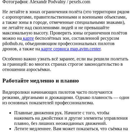
Фотография: Alexandr Podvalny / pexels.com
Не летайте в зонах ограничения полёта (это территории рядом
с аэропортами, правительственными и военными объектами,
а также зоны в городе, отмеченные специальными знаками),
не летайте над скоплениями людей и не превышайте
максимальную высоту. Проверить зоны ограничения полётов
можно на
карте
бесполётных зон, составленной ресурсом
pilothub.ru, объединяющим профессиональных пилотов
дронов, а также на
карте сервиса map.avtm.center
.
Особенно важно узнать всё заранее, если вы решили полетать
за границей: во многих странах строгое законодательство в
отношении аэросъёмки.
Работайте медленно и плавно
Видеоролики начинающих пилотов часто получаются
резкими, дёргаными и дрожащими. Однако плавность — один
из основных показателей профессионализма.
Плавные движения рук. Начните с того, чтобы
нажимать на джойстики и другие элементы управления
плавно, без лишних неожиданных движений.
Летите медленнее. Вам может показаться, что съёмка на