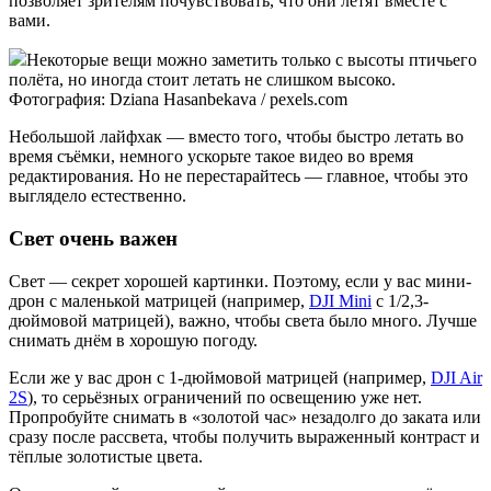
позволяет зрителям почувствовать, что они летят вместе с
вами.
Некоторые вещи можно заметить только с высоты птичьего
полёта, но иногда стоит летать не слишком высоко.
Фотография: Dziana Hasanbekava / pexels.com
Небольшой лайфхак — вместо того, чтобы быстро летать во
время съёмки, немного ускорьте такое видео во время
редактирования. Но не перестарайтесь — главное, чтобы это
выглядело естественно.
Свет очень важен
Свет — секрет хорошей картинки. Поэтому, если у вас мини-
дрон с маленькой матрицей (например,
DJI Mini
с 1/2,3-
дюймовой матрицей), важно, чтобы света было много. Лучше
снимать днём в хорошую погоду.
Если же у вас дрон с 1-дюймовой матрицей (например,
DJI Air
2S
), то серьёзных ограничений по освещению уже нет.
Пропробуйте снимать в «золотой час» незадолго до заката или
сразу после рассвета, чтобы получить выраженный контраст и
тёплые золотистые цвета.