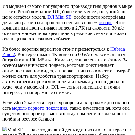
Из моделей самого популярного производителя дронов в мире
— китайской компании DJI, более или менее доступной по
цене остаётся модель
DJI Mini SE
, особенности которой мы
детально разбирали прошлой осенью в нашем
обзоре
. Этот
компактный дрон снимает видео в 2,7K на скорости 30 к/с,
оснащён множеством креативных режимов съёмки и может
очень цепко отслеживать объект.
Из более дорогих вариантов стоит присмотреться к
Hubsan
Zino 2
. Коптер снимает 4К-видео на 60 к/с с максимальным
битрейтом в 100 Мбит/с. Камера установлена на съёмном 3-
осевом механическом подвесе, который обеспечивает
отличное плавное видео, а при желании его вместе с камерой
можно снять для удобства транспортировки. Набор
автоматических режимов полёта и съёмки у этого дрона не
хуже, чем у моделей от DJI, — есть и гиперлапс, и точки
интереса, и панорамные снимки.
Если Zino 2 кажется чересчур дорогим, в продаже до сих пор
есть
модель первого поколения
, также качественная, хотя она
существенно проигрывает второму поколению в дальности
полёта и ресурсе батареи.
Mini SE — на сегодняшний день один из самых интересных