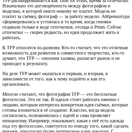
TFP расшифровывается как Time for Prints, время за отпечатки.
Изначально это договорённость между фотографом и
моделью, в которой никто никому не платит. Модель не
платит за съёмку, фотограф — за работу модели. Аббревиатура
сформировалась и устоялась в то время, когда снимки
отдавали только в виде отпечатков, отсюда и Prints. Сейчас
отпечатки — скорее редкость, но идея продолжает жить и
работать.
К TFP относятся по-разному. Кто-то считает, что это отличная
возможность для развития и совместного творчества, кто-то
думает, что TFP — синоним халявы, разлагает рынок и не
приводит к результату.
На деле TFP может оказаться и первым, и вторым, в
зависимости от того, как к нему подойти и как его
организовать.
Многие считают, что фотография TFP — это бесплатная
фотосессия. Это не так. В идеале стоит работать именно с
людьми, которым интересна конкретная идея съёмки, которые
готовы вложиться в её создание. Классно, когда модель
согласилась, познакомилась с идеей и сама проявляет
инициативу. Например, показывает, какая у неё есть одежда
под эту фотосессию, советуется по поводу того, какой сделать
макияж, предлагает более интересные идеи локации. С