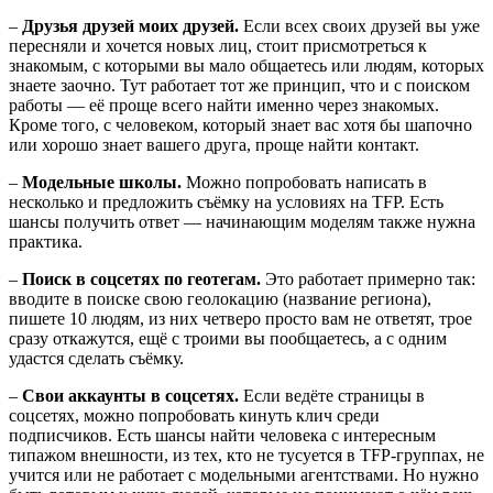
–
Друзья друзей моих друзей.
Если всех своих друзей вы уже
пересняли и хочется новых лиц, стоит присмотреться к
знакомым, с которыми вы мало общаетесь или людям, которых
знаете заочно. Тут работает тот же принцип, что и с поиском
работы — её проще всего найти именно через знакомых.
Кроме того, с человеком, который знает вас хотя бы шапочно
или хорошо знает вашего друга, проще найти контакт.
–
Модельные школы.
Можно попробовать написать в
несколько и предложить съёмку на условиях на TFP. Есть
шансы получить ответ — начинающим моделям также нужна
практика.
–
Поиск в соцсетях по геотегам.
Это работает примерно так:
вводите в поиске свою геолокацию (название региона),
пишете 10 людям, из них четверо просто вам не ответят, трое
сразу откажутся, ещё с троими вы пообщаетесь, а с одним
удастся сделать съёмку.
–
Свои аккаунты в соцсетях.
Если ведёте страницы в
соцсетях, можно попробовать кинуть клич среди
подписчиков. Есть шансы найти человека с интересным
типажом внешности, из тех, кто не тусуется в TFP-группах, не
учится или не работает с модельными агентствами. Но нужно