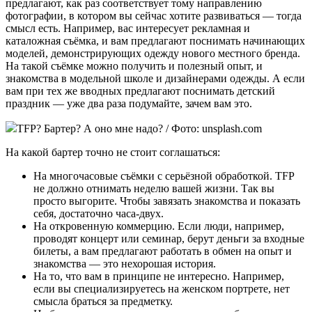
предлагают, как раз соответствует тому направлению
фотографии, в котором вы сейчас хотите развиваться — тогда
смысл есть. Например, вас интересует рекламная и
каталожная съёмка, и вам предлагают поснимать начинающих
моделей, демонстрирующих одежду нового местного бренда.
На такой съёмке можно получить и полезный опыт, и
знакомства в модельной школе и дизайнерами одежды. А если
вам при тех же вводных предлагают поснимать детский
праздник — уже два раза подумайте, зачем вам это.
TFP? Бартер? А оно мне надо? / Фото: unsplash.com
На какой бартер точно не стоит соглашаться:
На многочасовые съёмки с серьёзной обработкой. TFP
не должно отнимать неделю вашей жизни. Так вы
просто выгорите. Чтобы завязать знакомства и показать
себя, достаточно часа-двух.
На откровенную коммерцию. Если люди, например,
проводят концерт или семинар, берут деньги за входные
билеты, а вам предлагают работать в обмен на опыт и
знакомства — это нехорошая история.
На то, что вам в принципе не интересно. Например,
если вы специализируетесь на женском портрете, нет
смысла браться за предметку.