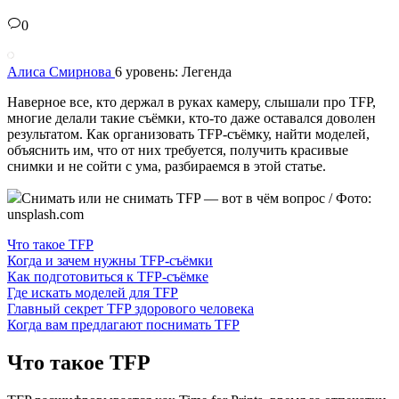
0
Алиса Смирнова
6 уровень: Легенда
Наверное все, кто держал в руках камеру, слышали про TFP,
многие делали такие съёмки, кто-то даже оставался доволен
результатом. Как организовать TFP-съёмку, найти моделей,
объяснить им, что от них требуется, получить красивые
снимки и не сойти с ума, разбираемся в этой статье.
Снимать или не снимать TFP — вот в чём вопрос / Фото:
unsplash.com
Что такое TFP
Когда и зачем нужны TFP-съёмки
Как подготовиться к TFP-съёмке
Где искать моделей для TFP
Главный секрет TFP здорового человека
Когда вам предлагают поснимать TFP
Что такое TFP