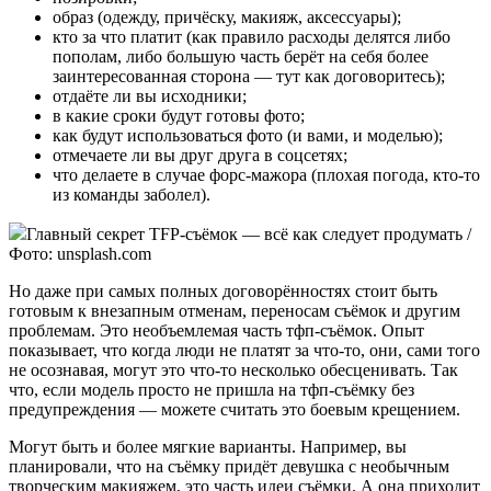
образ (одежду, причёску, макияж, аксессуары);
кто за что платит (как правило расходы делятся либо
пополам, либо большую часть берёт на себя более
заинтересованная сторона — тут как договоритесь);
отдаёте ли вы исходники;
в какие сроки будут готовы фото;
как будут использоваться фото (и вами, и моделью);
отмечаете ли вы друг друга в соцсетях;
что делаете в случае форс-мажора (плохая погода, кто-то
из команды заболел).
Главный секрет TFP-съёмок — всё как следует продумать /
Фото: unsplash.com
Но даже при самых полных договорённостях стоит быть
готовым к внезапным отменам, переносам съёмок и другим
проблемам. Это необъемлемая часть тфп-съёмок. Опыт
показывает, что когда люди не платят за что-то, они, сами того
не осознавая, могут это что-то несколько обесценивать. Так
что, если модель просто не пришла на тфп-съёмку без
предупреждения — можете считать это боевым крещением.
Могут быть и более мягкие варианты. Например, вы
планировали, что на съёмку придёт девушка с необычным
творческим макияжем, это часть идеи съёмки. А она приходит