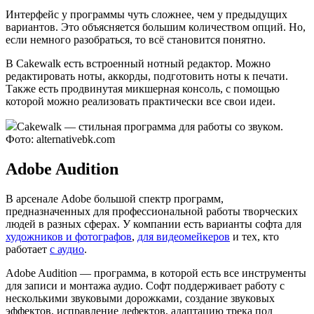
Интерфейс у программы чуть сложнее, чем у предыдущих
вариантов. Это объясняется большим количеством опций. Но,
если немного разобраться, то всё становится понятно.
В Cakewalk есть встроенный нотный редактор. Можно
редактировать ноты, аккорды, подготовить ноты к печати.
Также есть продвинутая микшерная консоль, с помощью
которой можно реализовать практически все свои идеи.
Cakewalk — стильная программа для работы со звуком.
Фото: alternativebk.com
Adobe Audition
В арсенале Adobe большой спектр программ,
предназначенных для профессиональной работы творческих
людей в разных сферах. У компании есть варианты софта для
художников и фотографов
,
для видеомейкеров
и тех, кто
работает
с аудио
.
Adobe Audition — программа, в которой есть все инструменты
для записи и монтажа аудио. Софт поддерживает работу с
несколькими звуковыми дорожками, создание звуковых
эффектов, исправление дефектов, адаптацию трека под