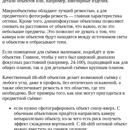
детали объектов или, например, ювелирные изделия.
Макрообъективы обладают лучшей резкостью, а для
предметного фотографа резкость — главная характеристика
оптики. Кроме того, длиннофокусные объективы позволяют
снимать на расстоянии от объектов, что важно, если это
небольшие предметы. Это позволит не думать о том, что
камера или объектив будут находятся между источником света
и объектом и отбрасывают тени.
Если помещение для съёмки маленькое, подойдёт и зум-
объектив. Главное, чтобы у него был широкий диапазон
фокусных расстояний (например, 24-100), подходящий как для
общих планов, так и для детальной съёмки крупным планом.
Качественный tilt-shift объектив делает возможной съёмку с
любого угла, даже в профиль, без оптических искажений, а
также обеспечивает резкость в тех областях, где это
необходимо. Вот примеры того, как они могут пригодиться в
предметной съёмке:
если нужно сфотографировать объект снизу-вверх. С
обычным объективом придётся направлять камеру
непараллельно объекту, из-за чего есть риск получить
эффект схождения вертикалей. С tilt-shift оптикой объект
можно вместить на снимок целиком;