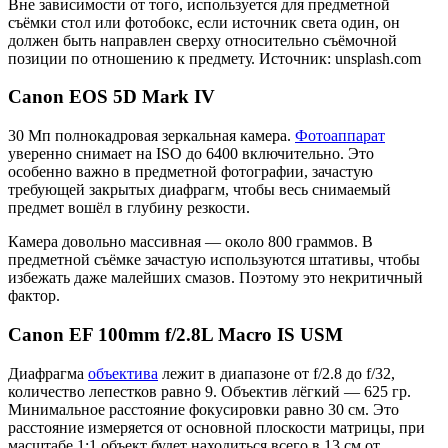
Вне зависимости от того, используется для предметной
съёмки стол или фотобокс, если источник света один, он
должен быть направлен сверху относительно съёмочной
позиции по отношению к предмету. Источник: unsplash.com
Canon EOS 5D Mark IV
30 Мп полнокадровая зеркальная камера.
Фотоаппарат
уверенно снимает на ISO до 6400 включительно. Это
особенно важно в предметной фотографии, зачастую
требующей закрытых диафрагм, чтобы весь снимаемый
предмет вошёл в глубину резкости.
Камера довольно массивная — около 800 граммов. В
предметной съёмке зачастую используются штативы, чтобы
избежать даже малейших смазов. Поэтому это некритичный
фактор.
Canon EF 100mm f/2.8L Macro IS USM
Диафрагма
объектива
лежит в диапазоне от f/2.8 до f/32,
количество лепестков равно 9. Объектив лёгкий — 625 гр.
Минимальное расстояние фокусировки равно 30 см. Это
расстояние измеряется от основной плоскости матрицы, при
масштабе 1:1 объект будет находиться всего в 13 см от