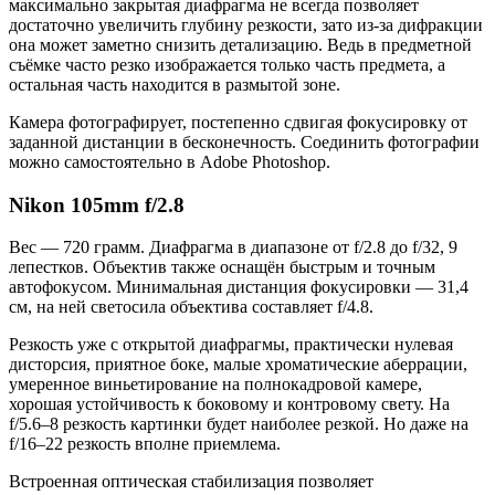
максимально закрытая диафрагма не всегда позволяет
достаточно увеличить глубину резкости, зато из-за дифракции
она может заметно снизить детализацию. Ведь в предметной
съёмке часто резко изображается только часть предмета, а
остальная часть находится в размытой зоне.
Камера фотографирует, постепенно сдвигая фокусировку от
заданной дистанции в бесконечность. Соединить фотографии
можно самостоятельно в Adobe Photoshop.
Nikon 105mm f/2.8
Вес — 720 грамм. Диафрагма в диапазоне от f/2.8 до f/32, 9
лепестков. Объектив также оснащён быстрым и точным
автофокусом. Минимальная дистанция фокусировки — 31,4
см, на ней светосила объектива составляет f/4.8.
Резкость уже с открытой диафрагмы, практически нулевая
дисторсия, приятное боке, малые хроматические аберрации,
умеренное виньетирование на полнокадровой камере,
хорошая устойчивость к боковому и контровому свету. На
f/5.6–8 резкость картинки будет наиболее резкой. Но даже на
f/16–22 резкость вполне приемлема.
Встроенная оптическая стабилизация позволяет