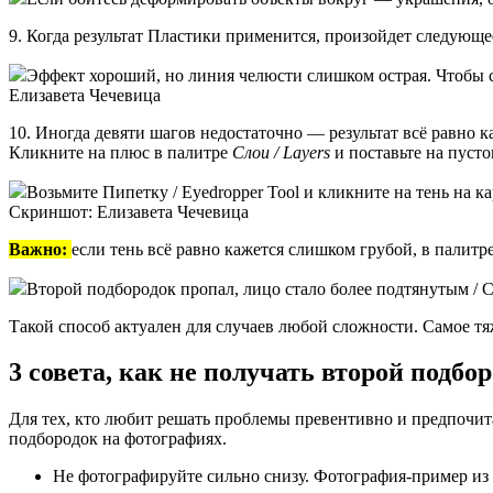
9. Когда результат Пластики применится, произойдет следующее
Эффект хороший, но линия челюсти слишком острая. Чтобы сде
Елизавета Чечевица
10. Иногда девяти шагов недостаточно — результат всё равно к
Кликните на плюс в палитре
Слои / Layers
и поставьте на пуст
Возьмите Пипетку / Eyedropper Tool и кликните на тень на к
Скриншот: Елизавета Чечевица
Важно:
если тень всё равно кажется слишком грубой, в палитр
Второй подбородок пропал, лицо стало более подтянутым / 
Такой способ актуален для случаев любой сложности. Самое т
3 совета, как не получать второй подбо
Для тех, кто любит решать проблемы превентивно и предпочита
подбородок на фотографиях.
Не фотографируйте сильно снизу. Фотография-пример из 