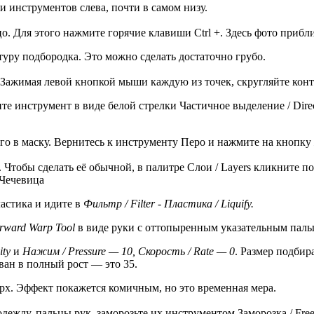
и инструментов слева, почти в самом низу.
о. Для этого нажмите горячие клавиши Ctrl +. Здесь фото приб
уру подбородка. Это можно сделать достаточно грубо.
l. Зажимая левой кнопкой мыши каждую из точек, скругляйте кон
ите инструмент в виде белой стрелки Частичное выделение / Direc
его в маску. Вернитесь к инструменту Перо и нажмите на кнопку
 Чтобы сделать её обычной, в палитре Слои / Layers кликните 
 Чечевица
ластика и идите в
Фильтр / Filter - Пластика / Liquify.
rward Warp Tool
в виде руки с оттопыренным указательным паль
ity
и
Нажим / Pressure — 10, Скорость / Rate — 0
. Размер подбир
ван в полный рост — это 35.
ерх. Эффект покажется комичным, но это временная мера.
ежду, пальцы рук, заморозьте их инструментом Заморозка / Free