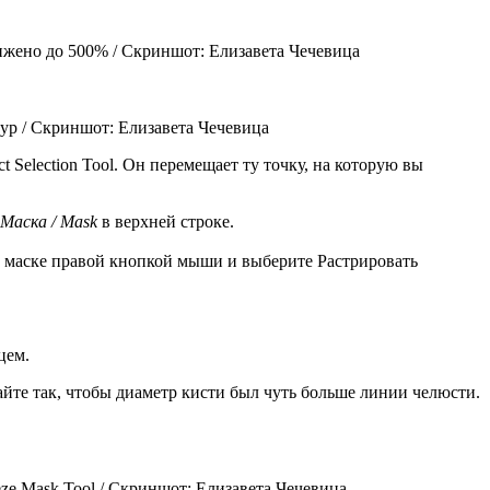
лижено до 500% / Скриншот: Елизавета Чечевица
тур / Скриншот: Елизавета Чечевица
t Selection Tool. Он перемещает ту точку, на которую вы
Маска / Mask
в верхней строке.
по маске правой кнопкой мыши и выберите Растрировать
цем.
айте так, чтобы диаметр кисти был чуть больше линии челюсти.
ze Mask Tool / Скриншот: Елизавета Чечевица