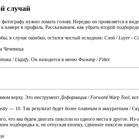
ой случай
 фотографу нужно ломать голову. Нередко он проявляется в виде
т к камере в профиль. Рассказываем, как убрать второй подбород
обы, в случае ошибки, остался чистый исходник:
Слой / Layer - С
та Чечевица
тика / Liquify
. Он находится в меню
Фильтр / Filter.
самом верху. Это инструмент
Деформация / Forward Warp Tool
, ко
nsity — 10. Так результат будет более плавным и аккуратным / С
ого, что мы будем двигать пиксели из одного места в другое. Из-
нии подбородка и, не отпуская кнопку, сдвиньте пиксели наверх,
ца