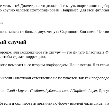
е мельчите! Диаметр кисти должен быть чуть шире линии подбор
ко крупно человек сфотографирован. Например, для этой фуллса
ия.
опа заняла не больше двух минут / Скриншот: Елизавета Чечев
ый случай
бородок или скорректировать фигуру — это фильтр Пластика в Ф
, чтобы сделать коррекцию.
шопе помогает и со вторым подбородком. Но не всегда. Для сл
пиксели Пластикой естественно не получается, так как подбород
ник:
Слой / Layer - Создать дубликат слоя / Duplicate Layer.
Для у
обвести и скопировать правильную форму нижней части лица, чт