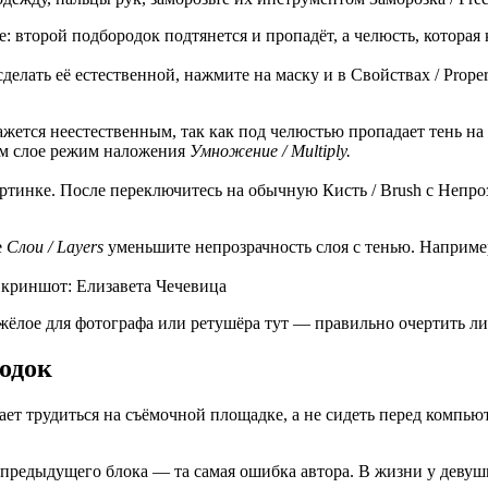
: второй подбородок подтянется и пропадёт, а челюсть, которая 
лать её естественной, нажмите на маску и в Свойствах / Propert
ажется неестественным, так как под челюстью пропадает тень на
ом слое режим наложения
Умножение / Multiply.
артинке. После переключитесь на обычную Кисть / Brush с Непроз
е
Слои / Layers
уменьшите непрозрачность слоя с тенью. Наприм
Скриншот: Елизавета Чечевица
яжёлое для фотографа или ретушёра тут — правильно очертить 
родок
ет трудиться на съёмочной площадке, а не сидеть перед компьют
предыдущего блока — та самая ошибка автора. В жизни у девушки