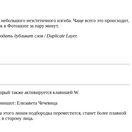
 небольшого неэстетичного изгиба. Чаще всего это происходит,
ок в Фотошопе за пару минут.
оздать дубликат слоя / Duplicate Layer.
торый также активируется клавишей W.
криншот: Елизавета Чечевица
за этого линия подбородка переместится, станет более плавной
 в сторону лица.