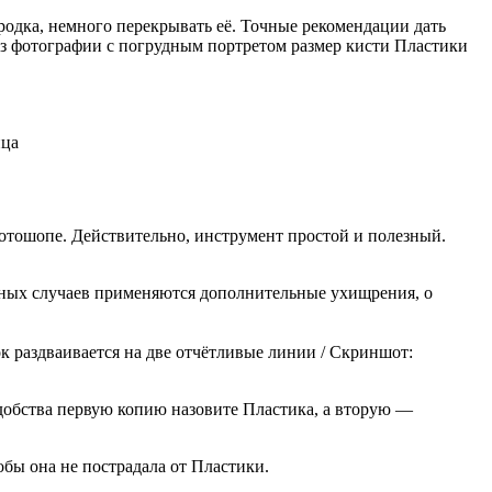
одка, немного перекрывать её. Точные рекомендации дать
йз фотографии с погрудным портретом размер кисти Пластики
ица
отошопе. Действительно, инструмент простой и полезный.
ожных случаев применяются дополнительные ухищрения, о
ок раздваивается на две отчётливые линии / Скриншот:
добства первую копию назовите Пластика, а вторую —
обы она не пострадала от Пластики.