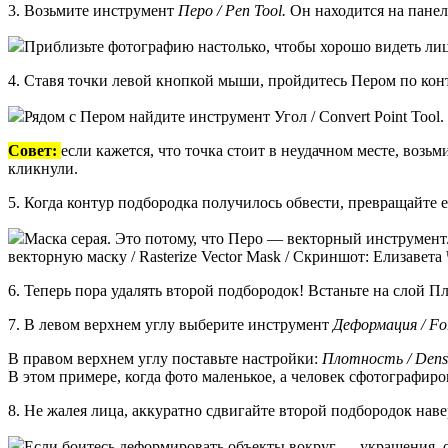
3. Возьмите инструмент
Перо / Pen Tool.
Он находится на панел
Приблизьте фотографию настолько, чтобы хорошо видеть лиц
4. Ставя точки левой кнопкой мыши, пройдитесь Пером по конт
Рядом с Пером найдите инструмент Угол / Convert Point Too
Совет:
если кажется, что точка стоит в неудачном месте, возьм
кликнули.
5. Когда контур подбородка получилось обвести, превращайте 
Маска серая. Это потому, что Перо — векторный инструмент.
векторную маску / Rasterize Vector Mask / Скриншот: Елизавета
6. Теперь пора удалять второй подбородок! Встаньте на слой П
7. В левом верхнем углу выберите инструмент
Деформация / Fo
В правом верхнем углу поставьте настройки:
Плотность / Dens
В этом примере, когда фото маленькое, а человек сфотографиро
8. Не жалея лица, аккуратно сдвигайте второй подбородок нав
Если боитесь деформировать объекты вокруг — украшения, од