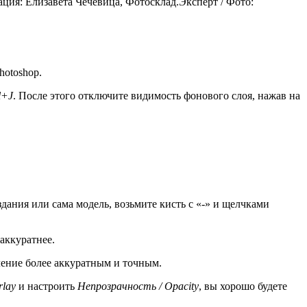
ация: Елизавета Чечевица, Фотосклад.Эксперт / Фото:
hotoshop.
l+J
. После этого отключите видимость фонового слоя, нажав на
ания или сама модель, возьмите кисть с «-» и щелчками
аккуратнее.
еление более аккуратным и точным.
rlay
и настроить
Непрозрачность / Opacity
, вы хорошо будете