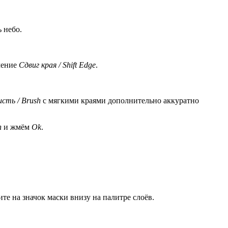
 небо.
ачение
Сдвиг края / Shift Edge
.
сть / Brush
с мягкими краями дополнительно аккуратно
n
и жмём
Ok
.
ите на значок маски внизу на палитре слоёв.