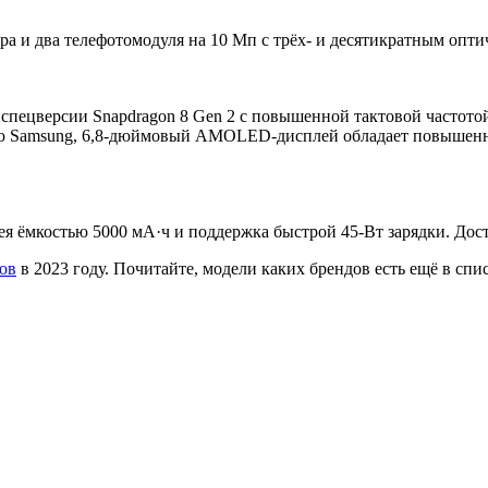
 и два телефотомодуля на 10 Мп с трёх- и десятикратным опти
а спецверсии Snapdragon 8 Gen 2 с повышенной тактовой частотой
ению Samsung, 6,8-дюймовый AMOLED-дисплей обладает повышен
я ёмкостью 5000 мА·ч и поддержка быстрой 45-Вт зарядки. Дост
ов
в 2023 году. Почитайте, модели каких брендов есть ещё в спи