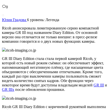
0
Юлия Градова
6 уровень: Легенда
Ricoh анонсировала лимитированную серию компактной
камеры GR III под названием Diary Edition. От основной
версии она отличается не только внешне: в пресс-релизе
компании говорится и о двух новых функциях камеры.
ricoh-imaging.co.jp
GR III Diary Edition стала стала первой камерой Ricoh, у
которой есть новый режим съёмки: он обеспечивает эффект,
напоминающий негативную плёнку, где насыщенные цвета
объединяются с обесцвеченными отпечатками. Кроме того,
каждый раз при выключении камеры пользователь сможет
видеть количество снятых кадров. Обе функции через
некоторое время будут доступны владельцам моделей
GR III
и
GR IIIx
после обновления прошивки.
ricoh-imaging.co.jp
Ricoh GR III Diary Edition с коричневой рукояткой выполнена