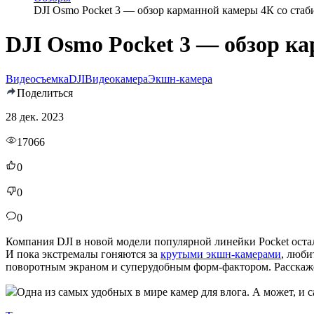
DJI Osmo Pocket 3 — обзор карманной камеры 4К со ста
DJI Osmo Pocket 3 — обзор к
Видеосъемка
DJI
Видеокамера
Экшн-камера
Поделиться
28 дек. 2023
17066
0
0
0
Компания DJI в новой модели популярной линейки Pocket остал
И пока экстремалы гоняются за
крутыми экшн-камерами
, люби
поворотным экраном и суперудобным форм-фактором. Расскажем
Одна из самых удобных в мире камер для влога. А может, и с