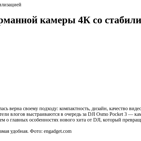
билизацией
арманной камеры 4К со стабил
ась верна своему подходу: компактность, дизайн, качество виде
тели влогов выстраиваются в очередь за DJI Osmo Pocket 3 — к
 о главных особенностях нового хита от DJI, который превраща
амая удобная. Фото: engadget.com