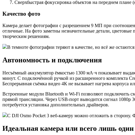
Сверхбыстрая фокусировка объектов на переднем плане (о
Качество фото
Камера делает фотографии с разрешением 9 МП при соотношен
отличные. На фото заметны незначительные детали, цветовые п
творческим решениям.
В темноте фотографии теряют в качестве, но всё же остаются
Автономность и подключения
Несъёмный аккумулятор ёмкостью 1300 мА·ч показывает выдающ
минут. С подключённой ручкой из расширенного комплекта Crea
Беспрерывная съёмка видео 4К не вызывает нагрева корпуса и
Встроенные модули Bluetooth и Wi-Fi позволяют подключить с
прямой трансляции. Через USB-порт выводится сигнал 1080p 3
потребуется установка дополнительных драйверов.
C DJI Osmo Pocket 3 веб-камеру можно отложить в сторону. Ф
Идеальная камера или всего лишь один