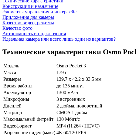
Технические характеристики
Конструкция и назначение
Элементы управления и интерфейс
Приложения для камеры
Качество видео, режимы
Качество фото
Автономность и подключения
Идеальная камера или всего лишь один из вариантов?
Технические характеристики Osmo Pock
Модель
Osmo Pocket 3
Масса
179 г
Размеры
139,7 х 42,2 х 33,5 мм
Время работы
до 135 минут
Аккумулятор
1300 мА·ч
Микрофоны
3 встроенных
Дисплей
2 дюйма, поворотный
Матрица
CMOS 1 дюйм
Максимальный битрейт
130 Мбит/с
Видеоформат
MP4 (H.264 / HEVC)
Разрешение видео (макс)
4К 60/120 FPS