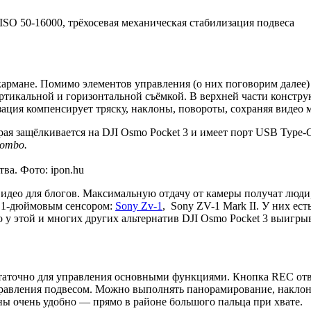
, ISO 50-16000, трёхосевая механическая стабилизация подвеса
же кармане. Помимо элементов управления (о них поговорим дале
тикальной и горизонтальной съёмкой. В верхней части констру
зация компенсирует тряску, наклоны, повороты, сохраняя видео
торая защёлкивается на DJI Osmo Pocket 3 и имеет порт USB Type
Combo.
ва. Фото: ipon.hu
идео для блогов. Максимальную отдачу от камеры получат люди,
с 1-дюймовым сенсором:
Sony Zv-1
, Sony ZV-1 Mark II. У них ес
но у этой и многих других альтернатив DJI Osmo Pocket 3 выигры
остаточно для управления основными функциями. Кнопка REC отв
правления подвесом. Можно выполнять панорамирование, наклон
ы очень удобно — прямо в районе большого пальца при хвате.