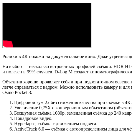
Ролики в 4К похожи на документальное кино. Даже утренняя ды
На выбор — несколько встроенных профилей съёмки. HDR HLG 
и полезен в 99% случаев. D-Log M создаст кинематографичес
Объектив хорошо проявляет себя и при недостаточном освещен
легче справляться с кадром. Можно использовать камеру и для
Osmo Pocket 3:
Цифровой зум 2х без снижения качества при съёмке в 4К.
Увеличение 0,75Х с конверсионным объективом (объектив
Бесшумная съёмка 1080p, замедленная съёмка до 240 кадро
Покадровое видео.
Hyperlapse, съёмка с движением подвеса.
ActiveTrack 6.0 — съёмка с автоопределением лица для ч