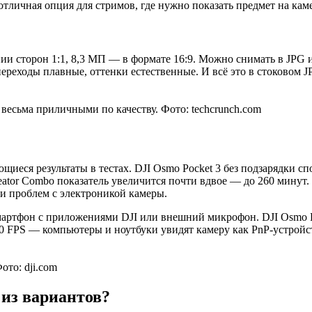
тличная опция для стримов, где нужно показать предмет на кам
ии сторон 1:1, 8,3 МП — в формате 16:9. Можно снимать в JP
ереходы плавные, оттенки естественные. И всё это в стоковом 
 весьма приличными по качеству. Фото: techcrunch.com
иеся результаты в тестах. DJI Osmo Pocket 3 без подзарядки с
tor Combo показатель увеличится почти вдвое — до 260 минут. 
ли проблем с электроникой камеры.
мартфон с приложениями DJI или внешний микрофон. DJI Osmo Po
0 FPS — компьютеры и ноутбуки увидят камеру как PnP-устройс
ото: dji.com
 из вариантов?