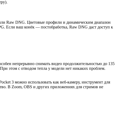
еру).
G или Raw DNG. Цветовые профили и динамическим диапазон
JPG. Если ваш конёк — постобработка, Raw DNG даст доступ к
пособен непрерывно снимать видео продолжительностью до 135
При этом с отводом тепла у модели нет никаких проблем.
cket 3 можно использовать как веб-камеру, инструмент для
тво. В Zoom, OBS и других приложениях для стримов не