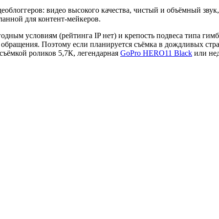
деоблоггеров: видео высокого качества, чистый и объёмный зв
еланной для контент-мейкеров.
дным условиям (рейтинга IP нет) и крепость подвеса типа гим
 обращения. Поэтому если планируется съёмка в дождливых стра
съёмкой роликов 5,7К, легендарная
GoPro HERO11 Black
или нед