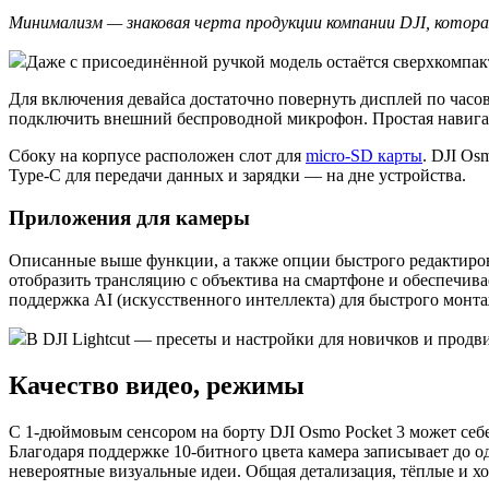
Минимализм — знаковая черта продукции компании DJI, котора
Даже с присоединённой ручкой модель остаётся сверхкомпакт
Для включения девайса достаточно повернуть дисплей по часо
подключить внешний беспроводной микрофон. Простая навигац
Сбоку на корпусе расположен слот для
micro-SD карты
. DJI Os
Type-C для передачи данных и зарядки — на дне устройства.
Приложения для камеры
Описанные выше функции, а также опции быстрого редактиров
отобразить трансляцию с объектива на смартфоне и обеспечива
поддержка AI (искусственного интеллекта) для быстрого монта
В DJI Lightcut — пресеты и настройки для новичков и продв
Качество видео, режимы
С 1-дюймовым сенсором на борту DJI Osmo Pocket 3 может себе 
Благодаря поддержке 10-битного цвета камера записывает до о
невероятные визуальные идеи. Общая детализация, тёплые и х