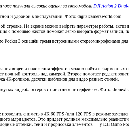
я уже получала высокие оценки за свою модель
DJI Action 2 Dual
ной и удобной в эксплуатации. Фото: digitalcameraworld.com
вой стрелке. На экране можно выбрать параметры работы, актив
ия с помощью жестов поможет легко выбрать формат записи, па
mo Pocket 3 оснащён тремя встроенными стереомикрофонами для
ания видео и наложения эффектов можно найти в фирменных пр
ет полный контроль над камерой. Второе помогает редактировать
жа 4К-роликов, десятки шаблонов для видео разных стилей.
инутых видеоблоггеров с понятным интерфейсом. Фото: dronexl.
позволить снимать в 4К 60 FPS (или 120 FPS в режиме замедленн
дного млрд цветов. Это придаёт роликам максимально реалистич
олодные оттенки, тени и прорисовка элементов — у DJI Osmo Po