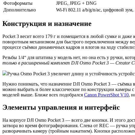
Фотоформаты
JPEG, JPEG + DNG
Дополнительно
Wi-Fi 802.11 a/b/g/n/ac, цифровой зум
Конструкция и назначение
Pocket 3 весит всего 179 г и помещается в любой сумке и да
поворотным механизмом для быстрого переключения между вер
процессе съёмки динамичных кадров и влогов на ходу стабили
Резьбы 1/4“ для штатива у модель нет, но она есть у ручки, ко
только в расширенный комплект DJI Osmo Pocket 3 — Creator 
Ручка Osmo Pocket 3 увеличит длину и устойчивость устройст
Нужно понимать, что назначение DJI Osmo Pocket 3 — съёмка в
можно выбрать и более классические по конструкции камеры 
моделей выше. Ближе всех подобрался
Canon PowerShot V10
, 
Элементы управления и интерфейс
На корпусе DJI Osmo Pocket 3 — всего две кнопки. И этого д
затвора во время фотографирования. Слева от REC — ручка у
разворачивать камеру (тройным нажатием). Кнопки расположен