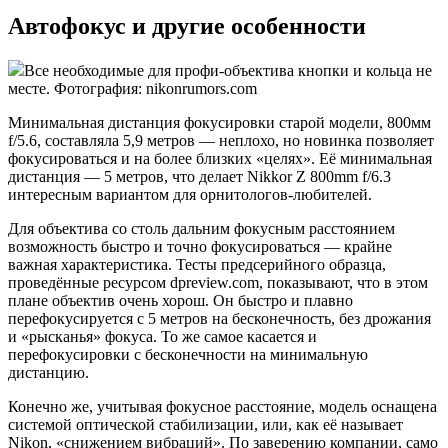
Автофокус и другие особенности
Все необходимые для профи-объектива кнопки и кольца не
месте. Фотография: nikonrumors.com
Минимальная дистанция фокусировки старой модели, 800мм
f/5.6, составляла 5,9 метров — неплохо, но новинка позволяет
фокусироваться и на более близких «целях». Её минимальная
дистанция — 5 метров, что делает Nikkor Z 800mm f/6.3
интересным вариантом для орнитологов-любителей.
Для объектива со столь дальним фокусным расстоянием
возможность быстро и точно фокусироваться — крайне
важная характеристика. Тесты предсерийного образца,
проведённые ресурсом dpreview.com, показывают, что в этом
плане объектив очень хорош. Он быстро и плавно
перефокусируется с 5 метров на бесконечность, без дрожания
и «рысканья» фокуса. То же самое касается и
перефокусировки с бесконечности на минимальную
дистанцию.
Конечно же, учитывая фокусное расстояние, модель оснащена
системой оптической стабилизации, или, как её называет
Nikon, «снижением вибраций». По заверению компании, само