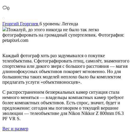
0
Георгий Георгиев
6 уровень: Легенда
Пожалуй, до этого никогда не было так легко
фотографировать на громадный супертелевик. Фотография:
petapixel.com
Каждый фотограф хоть раз задумывался о покупке
телеобъектива. Сфотографировать птиц, самолёт, знаменитого
спортсмена или дикого зверя с большого расстояния — магия
длиннофокусных объективов покоряет мгновенно. Но для
большинства таких моделей неплохо было бы комплектом
предлагать услуги «объективоносцев».
С распространением беззеркальных камер ситуация стала
немного меняться — владельцы компактных камер требуют
более компактных объективов. Есть спрос, значит, будет и
предложение: сегодня мы поговорим о текущей вершине
эволюции — телеобъективе для Nikon Nikkor Z 800mm f/6.3
PF VR S.
Вес и размер