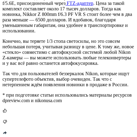
f/5.6E, присоединенный через
FTZ-адаптер
. Цена за такой
комплект составляет около 17 тысяч долларов. Тогда как
новинка, Nikkor Z 800mm f/6.3 PF VR S стоит более чем в два
раза меньше — 6500 долларов. И вдобавок, благодаря
уменьшенным габаритам, она удобнее в транспортировке и
использовании.
Конечно, вы теряете 1/3 стопа светосилы, но это совсем
небольшая потеря, учитывая разницу в цене. К тому же, новое
«стекло» совместимо с автофокусной системой любой Nikon
Z-камеры — вы можете использовать любые телеконвертеры
и у вас всё равно останется автофокусировка.
Так что для пользователей беззеркалок Nikon, которые ищут
супертелефото объектив, выбор очевиден. Так что с
нетерпением ждём появления новинки в продаже в России.
* при подготовке статьи использовались материалы ресурсов
dpreview.com и nikonusa.com