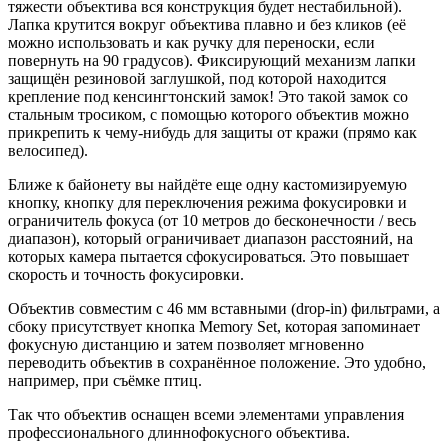
тяжести объектива вся конструкция будет нестабильной).
Лапка крутится вокруг объектива плавно и без кликов (её
можно использовать и как ручку для переноски, если
повернуть на 90 градусов). Фиксирующий механизм лапки
защищён резиновой заглушкой, под которой находится
крепление под кенсингтонский замок! Это такой замок со
стальным тросиком, с помощью которого объектив можно
прикрепить к чему-нибудь для защиты от кражи (прямо как
велосипед).
Ближе к байонету вы найдёте еще одну кастомизируемую
кнопку, кнопку для переключения режима фокусировки и
ограничитель фокуса (от 10 метров до бесконечности / весь
диапазон), который ограничивает диапазон расстояний, на
которых камера пытается сфокусироваться. Это повышает
скорость и точность фокусировки.
Объектив совместим с 46 мм вставными (drop-in) фильтрами, а
сбоку присутствует кнопка Memory Set, которая запоминает
фокусную дистанцию и затем позволяет мгновенно
переводить объектив в сохранённое положение. Это удобно,
например, при съёмке птиц.
Так что объектив оснащен всеми элементами управления
профессионального длиннофокусного объектива.