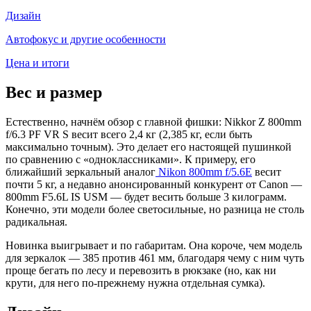
Дизайн
Автофокус и другие особенности
Цена и итоги
Вес и размер
Естественно, начнём обзор с главной фишки: Nikkor Z 800mm
f/6.3 PF VR S весит всего 2,4 кг (2,385 кг, если быть
максимально точным). Это делает его настоящей пушинкой
по сравнению с «одноклассниками». К примеру, его
ближайший зеркальный аналог
Nikon 800mm f/5.6E
весит
почти 5 кг, а недавно анонсированный конкурент от Canon —
800mm F5.6L IS USM — будет весить больше 3 килограмм.
Конечно, эти модели более светосильные, но разница не столь
радикальная.
Новинка выигрывает и по габаритам. Она короче, чем модель
для зеркалок — 385 против 461 мм, благодаря чему с ним чуть
проще бегать по лесу и перевозить в рюкзаке (но, как ни
крути, для него по-прежнему нужна отдельная сумка).