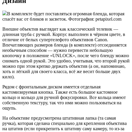
Дизайн
В комплекте будет поставляться огромная бленда, которая
спасёт вас от бликов и засветок. Фотография: petapixel.com
Внешне объектив выглядит как классический телевик —
длинная труба с ручкой. Корпус выполнен в чёрном цвете, в
отличие от белых супертелефото объективов Canon.
Впечатляющих размеров бленда (в комплекте) отсоединяется
необычным способом — нужно перевести небольшую
кнопочку в положение «UNLOCK», после чего бленду можно
снимать одной рукой. Это удобно, учитывая, что второй рукой
можно при этом крепко держать объектив (а он, напоминаю,
хоть и лёгкий для своего класса, всё же весит больше двух
кило).
Рядом с фронтальным диском имеется отдельная
кастомизируемая кнопка. Также есть большое кастомное
кольцо и кольцо для ручной фокусировки. Все кольца имеют
собственную текстуру, так что ими можно пользоваться на
ощупь.
На объективе предусмотрена штативная лапка (та самая
ручка), которая сделана специально для крепления объектива
на штатив (если прикрепить к штативу саму камеру, то из-за