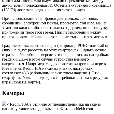
многозадачности, максимум можно переключиться между
двумя-тремя приложениями). Объёма внутреннего хранилища
(128 Гб) достаточно для хранения фото и видео.
При использовании телефонов для звонков, текстовых
сообщений, электронной почты, просмотра YouTube, мы не
заметили каких-либо значительных задержек, но на загрузку
приложений требуется время. При переключении между
приложениями небольшое отставание становится заметным.
Графически насыщенные игры (например, PUBG или Call of
Duty) не будут работать на этих смартфонах. Однако можно
играть в облегчённые версии этих игр на низких настройках
графики. Даже в этом случае устройства немного
нагреваются. Например, средняя частота кадров при игре в
Free Fire на Redmi 10A на самых низких настройках
составляет 43,3 (с большим количеством падений). Эти
смартфоны больше подходят к нетребовательным к ресурсам
игр (шахматы, карты).
Камеры
У Redmi 10A в отличие от предшественника на задней
панели установлено две камеры. Фото: techlekh.com