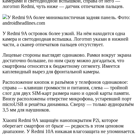
камерами и светодиодной вспышкой, справа от него —
логотип Redmi, чуть ниже — датчик отпечатков пальцев.
У Redmi 9A более минималистичная задняя панель. Фото:
androidheadlines.com
У Redmi 9A островок более узкий. На нём находится одна
камера и светодиодная вспышка. Логотип указан в нижней
части, а сканер отпечатков пальцев отсутствует.
Лицевые стороны выглядят одинаково. Рамки вокруг экрана
достаточно большие, по ним сразу можно догадаться, что
смартфоны относятся к бюджетному сегменту. Имеется
каплевидный вырез для фронтальной камеры.
Расположение кнопок и разъёмов у телефонов одинаковое:
справа — клавиши громкости и питания, слева — тройной
слот для двух SIM-карт размера нано и одной карты памяти.
Внизу расположены отверстие микрофона, устаревший порт
microUSB и решётка динамика. Сверху — только аудиоразъём
3,5 мм для наушников.
Xiaomi Redmi 9A защищён нанопокрытим P2i, которое
оберегает смартфон от брызг — редкость в этом ценовом
диапазоне. У Redmi 10A никакая влагозащита не упоминается.