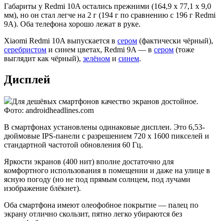
Габариты у Redmi 10A остались прежними (164,9 x 77,1 x 9,0
мм), но он стал легче на 2 г (194 г по сравнению с 196 г Redmi
9A). Оба телефона хорошо лежат в руке.
Xiaomi Redmi 10A выпускается в
сером
(фактически чёрный),
серебристом
и синем цветах, Redmi 9A — в
сером
(тоже
выглядит как чёрный),
зелёном
и
синем
.
Дисплей
Для дешёвых смартфонов качество экранов достойное.
Фото: androidheadlines.com
В смартфонах установлены одинаковые дисплеи. Это 6,53-
дюймовые IPS-панели с разрешением 720 x 1600 пикселей и
стандартной частотой обновления 60 Гц.
Яркости экранов (400 нит) вполне достаточно для
комфортного использования в помещении и даже на улице в
ясную погоду (но не под прямым солнцем, под лучами
изображение блёкнет).
Оба смартфона имеют олеофобное покрытие — палец по
экрану отлично скользит, пятно легко убираются без