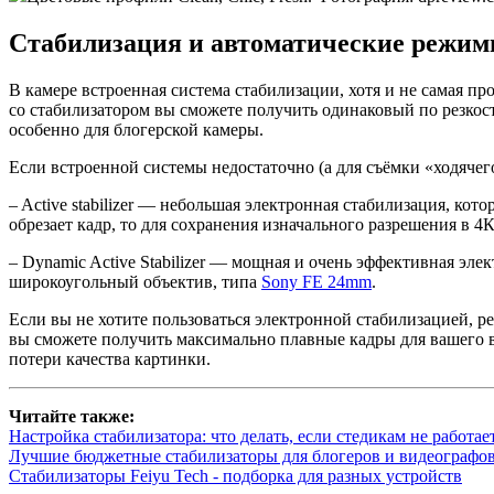
Стабилизация и автоматические режи
В камере встроенная система стабилизации, хотя и не самая п
со стабилизатором вы сможете получить одинаковый по резкост
особенно для блогерской камеры.
Если встроенной системы недостаточно (а для съёмки «ходячего
– Active stabilizer — небольшая электронная стабилизация, кот
обрезает кадр, то для сохранения изначального разрешения в 4К
– Dynamic Active Stabilizer — мощная и очень эффективная эле
широкоугольный объектив, типа
Sony FE 24mm
.
Если вы не хотите пользоваться электронной стабилизацией, р
вы сможете получить максимально плавные кадры для вашего ви
потери качества картинки.
Читайте также:
Настройка стабилизатора: что делать, если стедикам не работае
Лучшие бюджетные стабилизаторы для блогеров и видеографо
Стабилизаторы Feiyu Tech - подборка для разных устройств