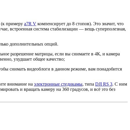
и (к примеру
a7R V
компенсирует до 8 стопов). Это значит, что
учае, встроенная система стабилизации — вещь суперполезная,
колько дополнительных опций.
ельное разрешение матрицы, если вы снимаете в 4К, и камера
твенно, ухудшает общее качество;
 Чтобы снимать видеоблоги в данном режиме, вам понадобится
тите внимание на
электронные стедикамы
, типа
DJI RS 3
. С ним
ровать и вращать камеру на 360 градусов, и всё это без