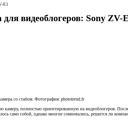
V-E1
 для видеоблогеров: Sony ZV-
амера со стабом. Фотография: phototrend.fr
ую камеру, полностью ориентированную на видеоблогеров. Пос
ь само собой, однако многие сомневались, решится ли компани