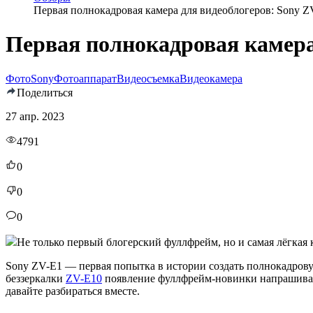
Первая полнокадровая камера для видеоблогеров: Sony Z
Первая полнокадровая камера
Фото
Sony
Фотоаппарат
Видеосъемка
Видеокамера
Поделиться
27 апр. 2023
4791
0
0
0
Не только первый блогерский фуллфрейм, но и самая лёгкая к
Sony ZV-E1 — первая попытка в истории создать полнокадров
беззеркалки
ZV-E10
появление фуллфрейм-новинки напрашивалос
давайте разбираться вместе.