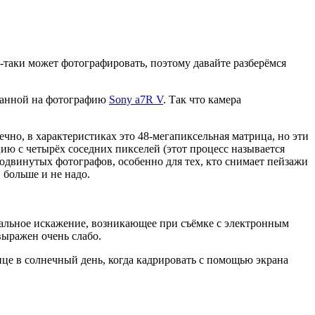
-таки может фотографировать, поэтому давайте разберёмся
ованной на фотографию
Sony а7R V
. Так что камера
нечно, в характеристиках это 48-мегапиксельная матрица, но эти
ию с четырёх соседних пикселей (этот процесс называется
родвинутых фотографов, особенно для тех, кто снимает пейзажи
 больше и не надо.
альное искажение, возникающее при съёмке с электронным
выражен очень слабо.
ице в солнечный день, когда кадрировать с помощью экрана