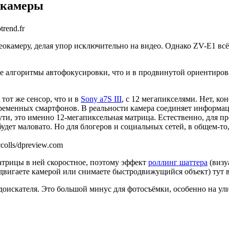
 камеры
rend.fr
окамеру, делая упор исключительно на видео. Однако ZV-E1 всё
е же алгоритмы автофокусировки, что и в продвинутой ориентир
тот же сенсор, что и в
Sony a7S III
, с 12 мегапикселями. Нет, ко
временных смартфонов. В реальности камера соединяет информац
ути, это именно 12-мегапиксельная матрица. Естественно, для п
дет маловато. Но для блогеров и социальных сетей, в общем-то,
olls/dpreview.com
атрицы в ней скоростное, поэтому эффект
роллинг шаттера
(визу
 двигаете камерой или снимаете быстродвижущийся объект) тут 
идоискателя. Это большой минус для фотосъёмки, особенно на ул