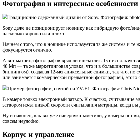
Фотография и интересные особенности
Традиционно сдержанный дизайн от Sony. Фотография: photot
Sony даже не позиционирует новинку как гибридную фото/виде
насколько хорошо или плохо.
Начнём с того, что в новинке используется та же система и т
фокусируется отлично.
А вот матрица фотографов вряд ли впечатлит. Тут используется 
48 Мп — та же маркетинговая уловка, что и в большинстве со
биннингом), создавая 12-мегапиксельные снимки, так что, по с
или занимается коммерческой предметной фотографией, этого бу
Пример фотографии, снятой на ZV-E1. Фотография: Chris Nicc
В камере только электронный затвор. К счастью, считывание м
затвором из-за низкой скорости считывания матрицы, когда вы
Ну и наконец, как вы уже наверняка заметили, у камеры нет в
совсем неудобно.
Корпус и управление