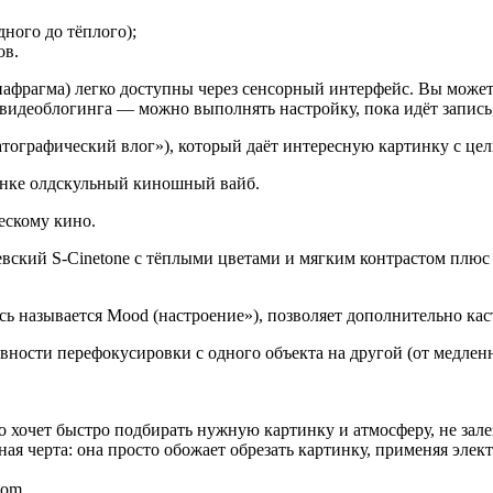
дного до тёплого);
ов.
афрагма) легко доступны через сенсорный интерфейс. Вы можете
 видеоблогинга — можно выполнять настройку, пока идёт запись,
атографический влог»), который даёт интересную картинку с це
тинке олдскульный киношный вайб.
ческому кино.
кий S-Cinetone с тёплыми цветами и мягким контрастом плюс ещ
ь называется Mood (настроение»), позволяет дополнительно кастом
авности перефокусировки с одного объекта на другой (от медлен
то хочет быстро подбирать нужную картинку и атмосферу, не зал
ная черта: она просто обожает обрезать картинку, применяя эле
com