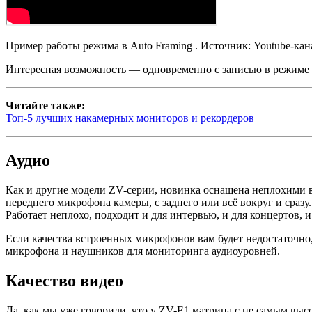
Пример работы режима в Auto Framing . Источник: Youtube-кана
Интересная возможность — одновременно с записью в режиме A
Читайте также:
Топ-5 лучших накамерных мониторов и рекордеров
Аудио
Как и другие модели ZV-серии, новинка оснащена неплохими в
переднего микрофона камеры, с заднего или всё вокруг и сраз
Работает неплохо, подходит и для интервью, и для концертов, и
Если качества встроенных микрофонов вам будет недостаточно,
микрофона и наушников для мониторинга аудиоуровней.
Качество видео
Да, как мы уже говорили, что у ZV-E1 матрица с не самым высо