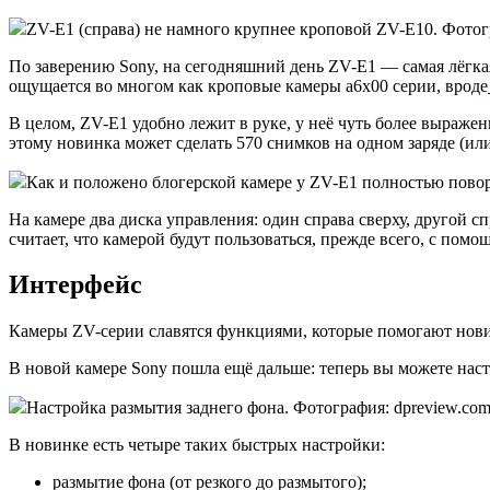
ZV-E1 (справа) не намного крупнее кроповой ZV-E10. Фотогра
По заверению Sony, на сегодняшний день ZV-E1 — самая лёгкая
ощущается во многом как кроповые камеры а6х00 серии, вроде
В целом, ZV-E1 удобно лежит в руке, у неё чуть более выражен
этому новинка может сделать 570 снимков на одном заряде (ил
Как и положено блогерской камере у ZV-E1 полностью поворо
На камере два диска управления: один справа сверху, другой 
считает, что камерой будут пользоваться, прежде всего, с пом
Интерфейс
Камеры ZV-серии славятся функциями, которые помогают нови
В новой камере Sony пошла ещё дальше: теперь вы можете наст
Настройка размытия заднего фона. Фотография: dpreview.co
В новинке есть четыре таких быстрых настройки:
размытие фона (от резкого до размытого);