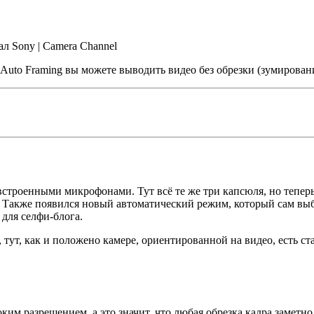
л Sony | Camera Channel
uto Framing вы можете выводить видео без обрезки (зумирован
строенными микрофонами. Тут всё те же три капсюля, но теперь
у. Также появился новый автоматический режим, который сам вы
 для селфи-блога.
 тут, как и положено камере, ориентированной на видео, есть 
ким разрешением, а это значит, что любая обрезка кадра заметно