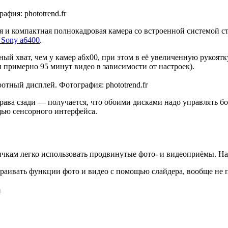
фия: phototrend.fr
 и компактная полнокадровая камера со встроенной системой ст
Sony а6400
.
ный хват, чем у камер а6х00, при этом в её увеличенную рукоят
и примерно 95 минут видео в зависимости от настроек).
тный дисплей. Фотография: phototrend.fr
справа сзади — получается, что обоими дисками надо управлять 
ощью сенсорного интерфейса.
чкам легко использовать продвинутые фото- и видеоприёмы. Н
раивать функции фото и видео с помощью слайдера, вообще не п
m