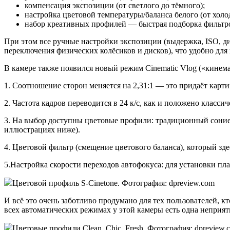
компенсация экспозиции (от светлого до тёмного);
настройка цветовой температуры/баланса белого (от холо
набор креативных профилей — быстрая подборка фильтр
При этом все ручные настройки экспозиции (выдержка, ISO, ди
переключения физических колёсиков и дисков), что удобно для
В камере также появился новый режим Cinematic Vlog («кинем
1. Соотношение сторон меняется на 2,31:1 — это придаёт кар
2. Частота кадров переводится в 24 к/с, как и положено класси
3. На выбор доступны цветовые профили: традиционный сониевс
иллюстрациях ниже).
4. Цветовой фильтр (смещение цветового баланса), который здес
5.Настройка скорости переходов автофокуса: для установки пл
Цветовой профиль S-Cinetone. Фотография: dpreview.com
И всё это очень заботливо продумано для тех пользователей, к
всех автоматических режимах у этой камеры есть одна неприят
Цветовые профили Clean, Chic, Fresh. Фотография: dpreview.