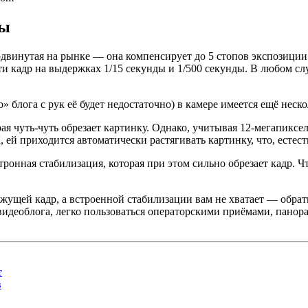
мы
родвинутая на рынке — она компенсирует до 5 стопов экспозици
и кадр на выдержках 1/15 секунды и 1/500 секунды. В любом сл
» блога с рук её будет недостаточно) в камере имеется ещё нес
орая чуть-чуть обрезает картинку. Однако, учитывая 12-мегапикс
, ей приходится автоматически растягивать картинку, что, естес
ктронная стабилизация, которая при этом сильно обрезает кадр.
ежущей кадр, а встроенной стабилизации вам не хватает — обра
деоблога, легко пользоваться операторскими приёмами, панорами
т
в