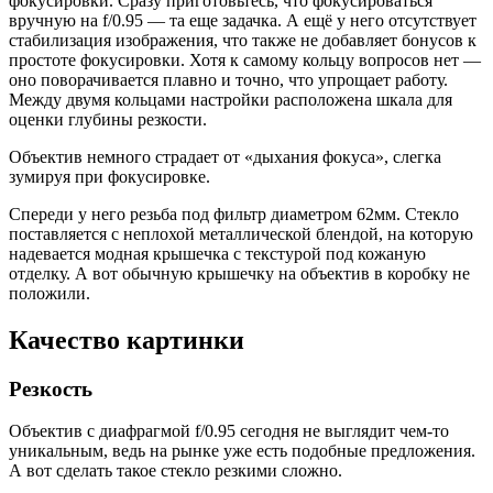
фокусировки. Сразу приготовьтесь, что фокусироваться
вручную на f/0.95 — та еще задачка. А ещё у него отсутствует
стабилизация изображения, что также не добавляет бонусов к
простоте фокусировки. Хотя к самому кольцу вопросов нет —
оно поворачивается плавно и точно, что упрощает работу.
Между двумя кольцами настройки расположена шкала для
оценки глубины резкости.
Объектив немного страдает от «дыхания фокуса», слегка
зумируя при фокусировке.
Спереди у него резьба под фильтр диаметром 62мм. Стекло
поставляется с неплохой металлической блендой, на которую
надевается модная крышечка с текстурой под кожаную
отделку. А вот обычную крышечку на объектив в коробку не
положили.
Качество картинки
Резкость
Объектив с диафрагмой f/0.95 сегодня не выглядит чем-то
уникальным, ведь на рынке уже есть подобные предложения.
А вот сделать такое стекло резкими сложно.