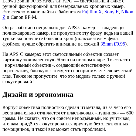
Laowa 33mm f/0.95 Argus CF APO — светосильный фикс с
ручной фокусировкой для беззеркальных кроповых камер.
Это стекло можно найти с байонетом
Fujifilm X
,
Sony E
,
Nikon
Z
и Canon EF-M.
Он разработан специально для APS-C камер — владельцы
полнокадровых камер, не пропустите эту фразу, ведь на вашей
тушке вы получите большой кроп (пользователям фулл-
фрэймов лучше обратить внимание на схожий
35mm f/0.95
).
На APS-C камерах этот светосильный объектив создает
картинку эквивалентную 50mm на полном кадре. То есть это
«нормальный объектив», создающий естественную
перспективу, близкую к тому, что воспринимает человеческий
глаз. Также не пропустите, что это модель только с ручной
фокусировкой!
Дизайн и эргономика
Корпус объектива полностью сделан из метала, из-за чего его
вес значительно отличается от пластиковых «пушинок» — 600
грамм. Не сказать, что он совсем неподъёмный, но учитывая,
что вам придётся фокусироваться вручную без электронных
помощников, и такой вес может стать проблемой.