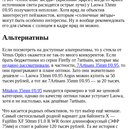
источников света расходятся острые лучи) у Laowa 33mm
f/0.95 получаются неплохие. Хотя вряд ли объектив
заинтересует пейзажистов, которым «солнечные звёзды»
могут быть особенно интересны. Ну и вообще рекомендовать
его для съёмок с солнцем в кадре вряд ли можно.
Альтернативы
Если посмотреть на доступные альтернативы, то у стекла от
Venus Optics окажется не так-то много конкурентов. Если
брать бюджетники из серии Firefly от 7artisans, которые мы
недавно рассматривали
, в частности,
7Artisans 35mm f/0.95
, то
они проигрывают в плане оптики. Зато они значительно
дешевле — Laowa 33mm f/0.95 Argus можно купить за 50
тысяч рублей, а тот же 7Artisans 35mm f/0.95 — за 20 тысяч.
Mitakon 35mm f/0.95
находится примерно в той же ценовой
категории, однако по качеству оптики также уступает Laowa,
хотя и не настолько, как дешёвые 7artisans.
Что касается родных объективов, то тут выбор ещё меньше.
Самый светосильный родной вариант для байонета X —
Fujifilm XF 50mm f/1.0 R WR более длиннофокусный (ЭФР
75мм) и стоит в районе 120 тысяч рублей. Та же история с