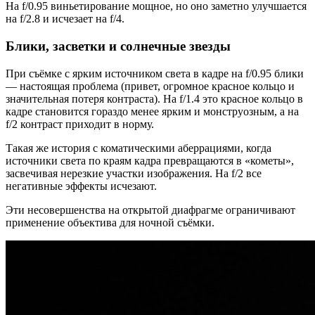
На f/0.95 виньетирование мощное, но оно заметно улучшается
на f/2.8 и исчезает на f/4.
Блики, засветки и солнечные звезды
При съёмке с ярким источником света в кадре на f/0.95 блики
— настоящая проблема (привет, огромное красное кольцо и
значительная потеря контраста). На f/1.4 это красное кольцо в
кадре становится гораздо менее ярким и монструозным, а на
f/2 контраст приходит в норму.
Такая же история с коматическими аберрациями, когда
источники света по краям кадра превращаются в «кометы»,
засвечивая нерезкие участки изображения. На f/2 все
негативные эффекты исчезают.
Эти несовершенства на открытой диафрагме ограничивают
применение объектива для ночной съёмки.