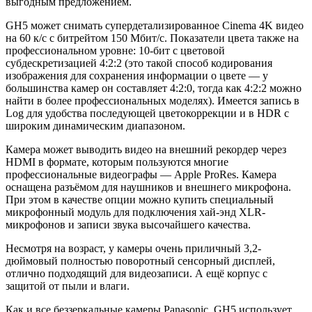
выгодным предложением.
GH5 может снимать супердетализированное Cinema 4K видео
на 60 к/с с битрейтом 150 Мбит/с. Показатели цвета также на
профессиональном уровне: 10-бит с цветовой
субдескретизацией 4:2:2 (это такой способ кодирования
изображения для сохранения информации о цвете — у
большинства камер он составляет 4:2:0, тогда как 4:2:2 можно
найти в более профессиональных моделях). Имеется запись в
Log для удобства последующей цветокоррекции и в HDR с
широким динамическим диапазоном.
Камера может выводить видео на внешний рекордер через
HDMI в формате, которым пользуются многие
профессиональные видеографы — Apple ProRes. Камера
оснащена разъёмом для наушников и внешнего микрофона.
При этом в качестве опции можно купить специальный
микрофонный модуль для подключения хай-энд XLR-
микрофонов и записи звука высочайшего качества.
Несмотря на возраст, у камеры очень приличный 3,2-
дюймовый полностью поворотный сенсорный дисплей,
отлично подходящий для видеозаписи. А ещё корпус с
защитой от пыли и влаги.
Как и все беззеркальные камеры Panasonic, GH5 использует