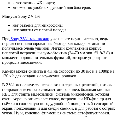
качественное 4К видео;
множество удобных функций для блогеров.
Минусы Sony ZV-1%
нет разъёма для микрофона;
нет защиты от плохой погоды.
Про
Sony ZV-1
мы писали
уже не раз: неудивительно, ведь
первая специализированная блогерская камера компании
получилась очень удачной. Лёгкий компактный корпус,
неплохой встроенный зум-объектив (24-70 мм экв. f/1.8-2.8) и
множество дополнительных функций, которые упрощают
процесс видеосъёмки.
Камера может снимать в 4K на скорости до 30 к/с и в 1080p на
120 к/с для создания слоу-моушн роликов.
В ZV-1 используется несколько интересных решений, которые
понравятся всем, кто снимает много видео: большая кнопка
REC для старта видеозаписи, система микрофонов, которая
очень хорошо записывает голос, встроенный ND-фильтр для
съёмки в солнечную погоду, удобный поворотный сенсорный
экран, подходящий и для селфи-съёмки, и для работы с острых
углов. Ну и, конечно, фирменная система автофокусировки,