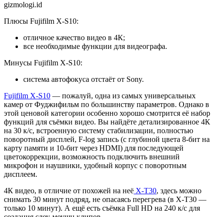
gizmologi.id
Плюсы Fujifilm X-S10:
отличное качество видео в 4К;
все необходимые функции для видеографа.
Минусы Fujifilm X-S10:
система автофокуса отстаёт от Sony.
Fujifilm X-S10
— пожалуй, одна из самых универсальных
камер от Фуджифильм по большинству параметров. Однако в
этой ценовой категории особенно хорошо смотрится её набор
функций для съёмки видео. Вы найдёте детализированное 4К
на 30 к/с, встроенную систему стабилизации, полностью
поворотный дисплей, F-log запись (с глубиной цвета 8-бит на
карту памяти и 10-бит через HDMI) для последующей
цветокоррекции, возможность подключить внешний
микрофон и наушники, удобный корпус с поворотным
дисплеем.
4К видео, в отличие от похожей на неё
X-T30
, здесь можно
снимать 30 минут подряд, не опасаясь перегрева (в X-T30 —
только 10 минут). А ещё есть съёмка Full HD на 240 к/с для
создания слоу-моушн клипов.