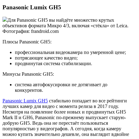
Panasonic Lumix GH5
Для Panasonic GH5 вы найдёте множество крутых
объективов формата Микро 4/3, включая «стёкла» от Leica.
Фотография: frandroid.com
Плюсы Panasonic GH5:
профессиональная видеокамера по умеренной цене;
потрясающее качество видео;
продвинутая система стабилизации.
Минусы Panasonic GH5:
система автофокусировки не дотягивает до
конкурентов.
Panasonic Lumix GH5
стабильно попадает во все рейтинги
лучших камер для видео с момента релиза в 2017 году.
Несмотря на появление более новых и продвинутых GH5
Mark II и GH6, Panasonic по-прежнему выпускает старую-
добрую GH5. Ведь она не перестаёт пользоваться
популярностью у видеографов. А сегодня, когда камеру
можно купить значительно дешевле, она выглядит вдвойне