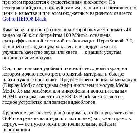
при этом продаются с существенным дисконтом. На
сегодняшний день, пожалуй, самым лучшим по соотношению
цены и качества и при этом бюджетным вариантом является
GoPro HERO8 Black
.
Камера величиной со спичечный коробок умеет снимать 4К
видео на 60 к/с с битрейтом 100 Мбит/с, оснащена
суперэффективной системой стабилизации HyperSmooth 2.0,
защищена от воды и ударов, а если вы вдруг захотите
улучшить качество звука или света — к вашим услугам
опциональные модули.
Сзади расположен удобный цветной сенсорный экран, на
котором можно посмотреть отснятый материал и быстро
найти нужные настройки. Предусмотрен специальный модуль
(Display Mod) с откидным селфи-дисплеем и модуль Media
Mod с 3,5 мм разъёмом для микрофона и дополнительным
HDMI-выходом, так что из HERO8 Black можно сделать
годное устройство для записи видеоблогов.
Крепление для аксессуаров (например, чтобы приделать ваш
GoPro на руль велосипеда или мотошлем) встроено прямо в
корпус — не нужно искать дополнительные кейсы и
переходники.