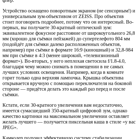
флёр.
Устройство оснащено поворотным экраном (не сенсорным!) и
универсальным зум-объективом от ZEISS. Про объектив
стоит поговорить подробнее, потому что он интересный. Во-
первых, вы получаете 30-кратный оптический зум:
эквивалентное фокусное расстояние от широкоугольного 26,8
мм (хорошо для съёмки пейзажей) до супертелефото 804 мм
(подойдёт для съёмки далеко расположенных объектов,
например) при съёмке в формате 16:9 (киношный) и 32,8-984
мм при съёмке в 4:3 (менее широкий, «телевизионный
формат»). Во-вторых, у него неплохая светосила f/1.8-4.0,
благодаря чему можно снимать в помещении в не самых
лучших условиях освещения. Например, когда в комнате
горит только одна верхняя лампочка. Крышка объектива
открывается вручную с помощью переключателя на боковой
стороне — придётся делать это каждый раз перед и после
съёмки.
Кстати, если 30-кратного увеличения вам недостаточно,
имеется сумасшедший 350-кратный цифровой зум, однако
качество картинки на максимальном увеличении оставляет
желать лучшего — получается пиксельная каша в стиле «у вас
JPEG».
Камкодер получил эффективную систему стабилизации,