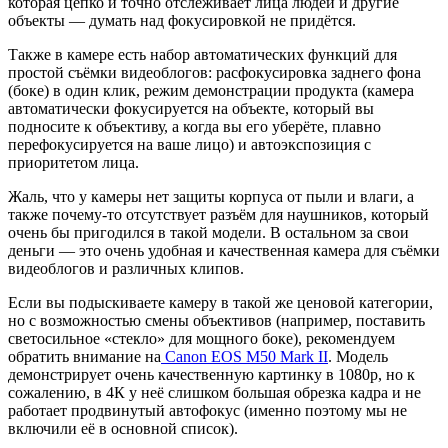
которая цепко и точно отслеживает лица людей и другие
объекты — думать над фокусировкой не придётся.
Также в камере есть набор автоматических функций для
простой съёмки видеоблогов: расфокусировка заднего фона
(боке) в один клик, режим демонстрации продукта (камера
автоматически фокусируется на объекте, который вы
подносите к объективу, а когда вы его уберёте, плавно
перефокусируется на ваше лицо) и автоэкспозиция с
приоритетом лица.
Жаль, что у камеры нет защиты корпуса от пыли и влаги, а
также почему-то отсутствует разъём для наушников, который
очень бы пригодился в такой модели. В остальном за свои
деньги — это очень удобная и качественная камера для съёмки
видеоблогов и различных клипов.
Если вы подыскиваете камеру в такой же ценовой категории,
но с возможностью смены объективов (например, поставить
светосильное «стекло» для мощного боке), рекомендуем
обратить внимание на
Canon EOS M50 Mark II
. Модель
демонстрирует очень качественную картинку в 1080p, но к
сожалению, в 4К у неё слишком большая обрезка кадра и не
работает продвинутый автофокус (именно поэтому мы не
включили её в основной список).