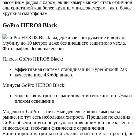
бассейном рядом с баром, экшн-камера может стать отличной
альтернативой как более крупным видеокамерам, так и более
хрупким смартфонам.
GoPro HERO8 Black
GoPro HERO8 Black выдерживает погружение в воду на
глубину до 10 метров даже без внешнего защитного чехла.
Фотография: dcrainmaker.com
Плюсы GoPro HERO8 Black:
эффективная система стабидизации HyperSmooth 2.0;
качественное 4K/60p видео.
Минусы GoPro HERO8 Black:
маленькая матрица ограничивает возможности съёмки в
плохом освещении.
Модели от GoPro — не самые дешёвые экшн-камеры на
рынке, но тут есть небольшая хитрость. Прошлые поколения
GoPro обычно почти не уступают новейшим в плане качества
видеосъёмки (всё-таки физические ограничения
миниатюрной матрицы и объектива обойти не так просто), но