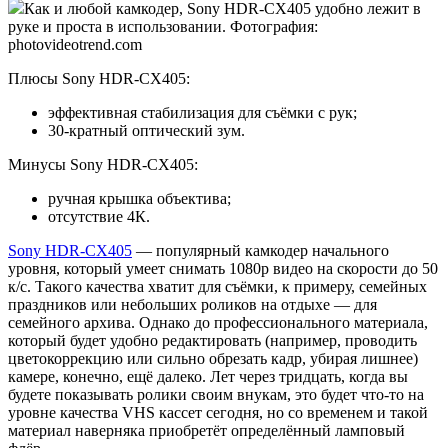
Как и любой камкодер, Sony HDR-CX405 удобно лежит в
руке и проста в использовании. Фотография:
photovideotrend.com
Плюсы Sony HDR-CX405:
эффективная стабилизация для съёмки с рук;
30-кратный оптический зум.
Минусы Sony HDR-CX405:
ручная крышка объектива;
отсутствие 4К.
Sony HDR-CX405
— популярный камкодер начального
уровня, который умеет снимать 1080p видео на скорости до 50
к/с. Такого качества хватит для съёмки, к примеру, семейных
праздников или небольших роликов на отдыхе — для
семейного архива. Однако до профессионального материала,
который будет удобно редактировать (например, проводить
цветокоррекцию или сильно обрезать кадр, убирая лишнее)
камере, конечно, ещё далеко. Лет через тридцать, когда вы
будете показывать ролики своим внукам, это будет что-то на
уровне качества VHS кассет сегодня, но со временем и такой
материал наверняка приобретёт определённый ламповый