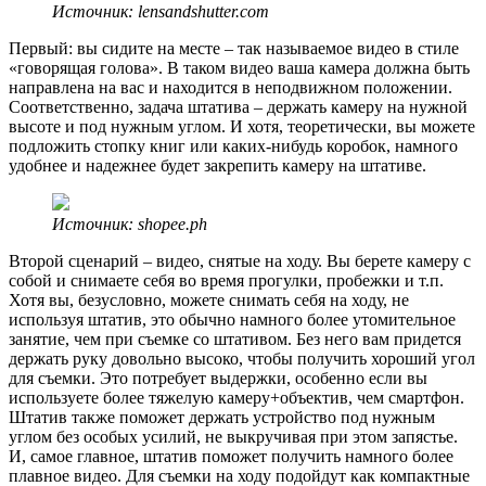
Источник: lensandshutter.com
Первый: вы сидите на месте – так называемое видео в стиле
«говорящая голова». В таком видео ваша камера должна быть
направлена на вас и находится в неподвижном положении.
Соответственно, задача штатива – держать камеру на нужной
высоте и под нужным углом. И хотя, теоретически, вы можете
подложить стопку книг или каких-нибудь коробок, намного
удобнее и надежнее будет закрепить камеру на штативе.
Источник: shopee.ph
Второй сценарий – видео, снятые на ходу. Вы берете камеру с
собой и снимаете себя во время прогулки, пробежки и т.п.
Хотя вы, безусловно, можете снимать себя на ходу, не
используя штатив, это обычно намного более утомительное
занятие, чем при съемке со штативом. Без него вам придется
держать руку довольно высоко, чтобы получить хороший угол
для съемки. Это потребует выдержки, особенно если вы
используете более тяжелую камеру+объектив, чем смартфон.
Штатив также поможет держать устройство под нужным
углом без особых усилий, не выкручивая при этом запястье.
И, самое главное, штатив поможет получить намного более
плавное видео. Для съемки на ходу подойдут как компактные