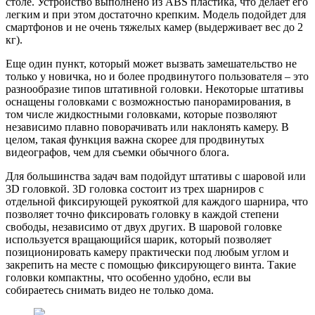
столе. Устройство выполнено из ABS пластика, что делает его
легким и при этом достаточно крепким. Модель подойдет для
смартфонов и не очень тяжелых камер (выдерживает вес до 2
кг).
Еще один пункт, который может вызвать замешательство не
только у новичка, но и более продвинутого пользователя – это
разнообразие типов штативной головки. Некоторые штативы
оснащены головками с возможностью панорамирования, в
том числе жидкостными головками, которые позволяют
независимо плавно поворачивать или наклонять камеру. В
целом, такая функция важна скорее для продвинутых
видеографов, чем для съемки обычного блога.
Для большинства задач вам подойдут штативы с шаровой или
3D головкой. 3D головка состоит из трех шарниров с
отдельной фиксирующей рукояткой для каждого шарнира, что
позволяет точно фиксировать головку в каждой степени
свободы, независимо от двух других. В шаровой головке
используется вращающийся шарик, который позволяет
позиционировать камеру практически под любым углом и
закрепить на месте с помощью фиксирующего винта. Такие
головки компактны, что особенно удобно, если вы
собираетесь снимать видео не только дома.