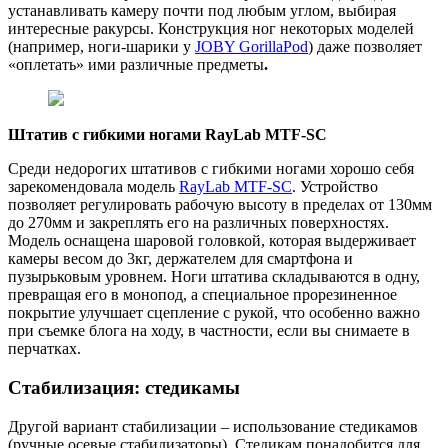
устанавливать камеру почти под любым углом, выбирая
интересные ракурсы. Конструкция ног некоторых моделей
(например, ноги-шарики у
JOBY GorillaPod
) даже позволяет
«оплетать» ими различные предметы
.
Штатив с гибкими ногами RayLab MTF-SC
Среди недорогих штативов с гибкими ногами хорошо себя
зарекомендовала модель
RayLab MTF-SC
. Устройство
позволяет регулировать рабочую высоту в пределах от 130мм
до 270мм и закреплять его на различных поверхностях.
Модель оснащена шаровой головкой, которая выдерживает
камеры весом до 3кг, держателем для смартфона и
пузырьковым уровнем. Ноги штатива складываются в одну,
превращая его в монопод, а специальное прорезиненное
покрытие улучшает сцепление с рукой, что особенно важно
при съемке блога на ходу, в частности, если вы снимаете в
перчатках.
Стабилизация: стедикамы
Другой вариант стабилизации – использование стедикамов
(ручные осевые стабилизаторы). Стедикам понадобится для