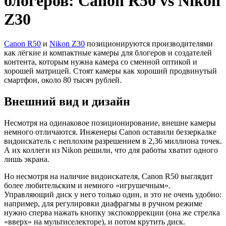
блогеров: Canon R50 vs Nikon
Z30
Canon R50
и
Nikon Z30
позиционируются производителями
как лёгкие и компактные камеры для блогеров и создателей
контента, которым нужна камера со сменной оптикой и
хорошей матрицей. Стоят камеры как хороший продвинутый
смартфон, около 80 тысяч рублей.
Внешний вид и дизайн
Несмотря на одинаковое позиционирование, внешне камеры
немного отличаются. Инженеры Canon оставили беззеркалке
видоискатель с неплохим разрешением в 2,36 миллиона точек.
А их коллеги из Nikon решили, что для работы хватит одного
лишь экрана.
Но несмотря на наличие видоискателя, Canon R50 выглядит
более любительским и немного «игрушечным».
Управляющий диск у него только один, и это не очень удобно:
например, для регулировки диафрагмы в ручном режиме
нужно сперва нажать кнопку экспокоррекции (она же стрелка
«вверх» на мультиселекторе), и потом крутить диск.