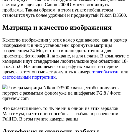
светом у владельцев Canon 2000D могут возникнуть
проблемы. Таким образом, в этом пункте победителем
становится чуть более удобный и продвинутый Nikon D3500.
Матрица и качество изображения
Качество изображения у этих камер одинаковое, как и размер
изображения: в них установлены кропнутые матрицы
разрешением 24 Мп, и этого вполне достаточно и для
просмотра фотографий на экране, и для печати. В комплекте с
камерами идут стандартные любительские зум-объективы 18-
55/3.5-5.6. Начинающему фотографу их хватит на первое
время, а затем он сможет докупить к камере
телеобъектив
или
светосильный портретник
.
Размера матрицы Nikon D3500 хватит, чтобы получить
портрет с размытым фоном уже на диафрагме F/2.8 / Фото:
dpreview.com
Что касается видео, то 4К не ни в одной из этих зеркалок.
Максимум, на что они способны — съёмка в разрешении
FullHD. В этом пункте камеры равны.
Автофокус и скорость работы