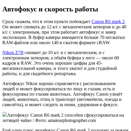
Автофокус и скорость работы
Сразу скажем, что в этом пункте побеждает
Canon R6 mark 2
.
Он может снимать до 12 к/с с механическим затвором и до 40
к/с с электронным, при этом работает автофокус и замер
экспозиции. В буфер камеры вмещается больше 70 несжатых
RAW-файлов или около 140 в сжатом формате cRAW.
Nikon Z7II
снимает до 10 к/с и с механическим, и с
электронным затвором, а объём буфера у него — около 60
кадров в RAW. Это очень хорошие цифры для 45-
мегапиксельной камеры, и этого хватит и для студийной
работы, и для свадебного репортажа.
Автофокус Nikon хорошо справляется с распознаванием
людей и может фокусироваться по лицу и глазам, есть и
фокусировка по глазам животных. Автофокус Canon узнаёт
людей, животных, птиц и транспорт (автомобили, поезда и
самолёты), и может следить за ними, удерживая в фокусе.
Автофокус Canon R6 mark 2 способен сфокусироваться на
летящей чайке / Фото: amateurphotographer.com
Ещё один плюс автофокус Canon R6 mark 2 получает за режим