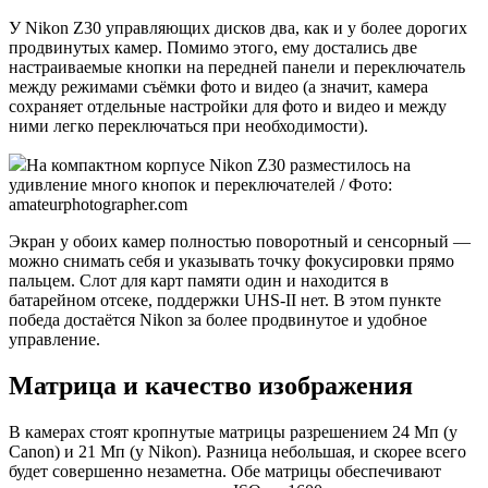
У Nikon Z30 управляющих дисков два, как и у более дорогих
продвинутых камер. Помимо этого, ему достались две
настраиваемые кнопки на передней панели и переключатель
между режимами съёмки фото и видео (а значит, камера
сохраняет отдельные настройки для фото и видео и между
ними легко переключаться при необходимости).
На компактном корпусе Nikon Z30 разместилось на
удивление много кнопок и переключателей / Фото:
amateurphotographer.com
Экран у обоих камер полностью поворотный и сенсорный —
можно снимать себя и указывать точку фокусировки прямо
пальцем. Слот для карт памяти один и находится в
батарейном отсеке, поддержки UHS-II нет. В этом пункте
победа достаётся Nikon за более продвинутое и удобное
управление.
Матрица и качество изображения
В камерах стоят кропнутые матрицы разрешением 24 Мп (у
Canon) и 21 Мп (у Nikon). Разница небольшая, и скорее всего
будет совершенно незаметна. Обе матрицы обеспечивают