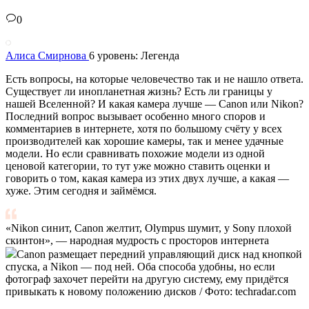
0
Алиса Смирнова
6 уровень: Легенда
Есть вопросы, на которые человечество так и не нашло ответа.
Существует ли инопланетная жизнь? Есть ли границы у
нашей Вселенной? И какая камера лучше — Canon или Nikon?
Последний вопрос вызывает особенно много споров и
комментариев в интернете, хотя по большому счёту у всех
производителей как хорошие камеры, так и менее удачные
модели. Но если сравнивать похожие модели из одной
ценовой категории, то тут уже можно ставить оценки и
говорить о том, какая камера из этих двух лучше, а какая —
хуже. Этим сегодня и займёмся.
«Nikon синит, Canon желтит, Olympus шумит, у Sony плохой
скинтон», — народная мудрость с просторов интернета
Canon размещает передний управляющий диск над кнопкой
спуска, а Nikon — под ней. Оба способа удобны, но если
фотограф захочет перейти на другую систему, ему придётся
привыкать к новому положению дисков / Фото: techradar.com