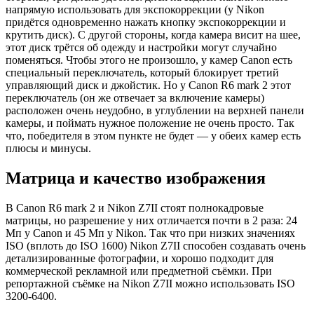
напрямую использовать для экспокоррекции (у Nikon
придётся одновременно нажать кнопку экспокоррекции и
крутить диск). С другой стороны, когда камера висит на шее,
этот диск трётся об одежду и настройки могут случайно
поменяться. Чтобы этого не произошло, у камер Canon есть
специальный переключатель, который блокирует третий
управляющий диск и джойстик. Но у Canon R6 mark 2 этот
переключатель (он же отвечает за включение камеры)
расположен очень неудобно, в углублении на верхней панели
камеры, и поймать нужное положение не очень просто. Так
что, победителя в этом пункте не будет — у обеих камер есть
плюсы и минусы.
Матрица и качество изображения
В Canon R6 mark 2 и Nikon Z7II стоят полнокадровые
матрицы, но разрешение у них отличается почти в 2 раза: 24
Мп у Canon и 45 Мп у Nikon. Так что при низких значениях
ISO (вплоть до ISO 1600) Nikon Z7II способен создавать очень
детализированные фотографии, и хорошо подходит для
коммерческой рекламной или предметной съёмки. При
репортажной съёмке на Nikon Z7II можно использовать ISO
3200-6400.