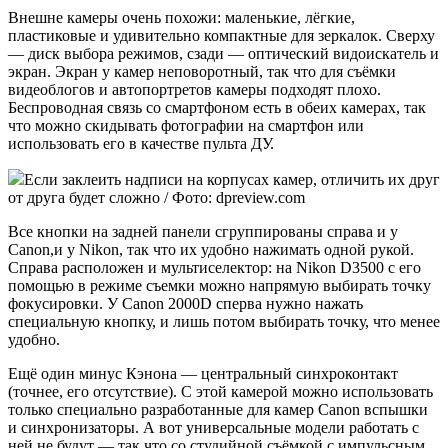
Внешне камеры очень похожи: маленькие, лёгкие,
пластиковые и удивительно компактные для зеркалок. Сверху
— диск выбора режимов, сзади — оптический видоискатель и
экран. Экран у камер неповоротный, так что для съёмки
видеоблогов и автопортретов камеры подходят плохо.
Беспроводная связь со смартфоном есть в обеих камерах, так
что можно скидывать фотографии на смартфон или
использовать его в качестве пульта ДУ.
Если заклеить надписи на корпусах камер, отличить их друг
от друга будет сложно / Фото: dpreview.com
Все кнопки на задней панели сгруппированы справа и у
Canon,и у Nikon, так что их удобно нажимать одной рукой.
Справа расположен и мультиселектор: на Nikon D3500 c его
помощью в режиме съемки можно напрямую выбирать точку
фокусировки. У Canon 2000D сперва нужно нажать
специальную кнопку, и лишь потом выбирать точку, что менее
удобно.
Ещё один минус Кэнона — центральный синхроконтакт
(точнее, его отсутствие). С этой камерой можно использовать
только специально разработанные для камер Canon вспышки
и синхронизаторы. А вот универсальные модели работать с
ней не будут — так что со студийной съёмкой с импульсным