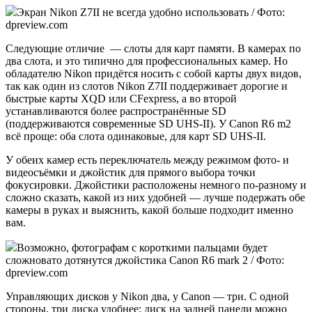
Экран Nikon Z7II не всегда удобно использовать / Фото:
dpreview.com
Следующие отличие — слоты для карт памяти. В камерах по
два слота, и это типично для профессиональных камер. Но
обладателю Nikon придётся носить с собой карты двух видов,
так как один из слотов Nikon Z7II поддерживает дорогие и
быстрые карты XQD или CFexpress, а во второй
устанавливаются более распространённые SD
(поддерживаются современные SD UHS-II). У Canon R6 m2
всё проще: оба слота одинаковые, для карт SD UHS-II.
У обеих камер есть переключатель между режимом фото- и
видеосъёмки и джойстик для прямого выбора точки
фокусировки. Джойстики расположены немного по-разному и
сложно сказать, какой из них удобней — лучше подержать обе
камеры в руках и выяснить, какой больше подходит именно
вам.
Возможно, фотографам с короткими пальцами будет
сложновато дотянутся джойстика Canon R6 mark 2 / Фото:
dpreview.com
Управляющих дисков у Nikon два, у Canon — три. С одной
стороны, три диска удобнее: диск на задней панели можно