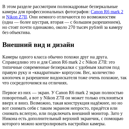
В этом разделе рассмотрим полнокадровые беззеркальные
камеры для профессиональных фотографов:
Canon R6 mark 2
и
Nikon Z7II
. Они немного отличаются по возможностям
(одна — более шустрая, вторая — с большим разрешением),
но стоят почти одинаково, около 270 тысяч рублей за камеру
без объектива.
Внешний вид и дизайн
Камеры одного класса обычно похожи друг на друга.
Справедливо это и для Canon R6 mark 2 с Nikon Z7II: это
типичные современные беззеркалки с удобным хватом под
правую руку и «квадратным» корпусом. Вес, количество
кнопочек и разрешение видоискателя тоже очень похожие, так
что сосредоточимся на отличиях.
Первое из них — экран. У Canon R6 mark 2 экран полностью
поворотный, а вот у Nikon Z7II он может только отклоняться
вверх и вниз. Возможно, такая конструкция надёжнее, но но
вот снимать себя с таким экраном непросто, придётся или
снимать вслепую, или подключать внешний монитор. Зато у
Никона есть дополнительный верхний экранчик, с помощью
которого можно контролировать настройки камеры.