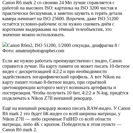
Canon R6 mark 2 со своими 24 Мп лучше справляется с
работой на высоких ISO: картинка на ISO 3200 чистая и
практически бесшумная, а заметно шуметь и терять детали
камера начинает на ISO 25600. Впрочем, даже ISO 51200
остаётся условно-рабочим: если нужно снимать днём с
короткими выдержками на тёмный телеобъектив, это
значение можно использовать.
Canon R6m2, ISO 51200, 1/2000 секунды, диафрагма 8 /
Фото: amateurphotographer.com
Если же нужно работать преимущественно с видео, Canon
справится лучше. На карту памяти он может писать 10-битное
видео с дискретизацией 4:2:2 и при необходимости
задействовать логарифмический профиль. А вот Nikon на
карту пишет только 8-битное видео, при серьёзной
цветокоррекции которого могут возникать артефакты и
постеризация. Чтобы получить 10 бит, 4:2:2 и N-log, придётся
подключать к Nikon Z7II внешний рекордер.
Ещё на внешний рекордер можно писать RAW-видео. У Canon
R6 mark 2 это будет 6К-видео со всей ширины матрицы, у
Nikon Z7II — либо скромные FullHD со всей области
матрицы, либо 4K с кропом. Победитель в этом пункте —
Canon R6 mark 2.