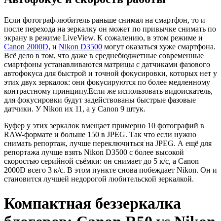
Если фотограф-любитель раньше снимал на смартфон, то и
после перехода на зеркалку он может по привычке снимать по
экрану в режиме LiveView. К сожалению, в этом режиме и
Canon 2000D
, и
Nikon D3500
могут оказаться хуже смартфона.
Всё дело в том, что даже в среднебюджетные современные
смартфоны устанавливаются матрицы с датчиками фазового
автофокуса для быстрой и точной фокусировки, которых нет у
этих двух зеркалок: они фокусируются по более медленному
контрастному принципу.Если же использовать видоискатель,
для фокусировки будут задействованы быстрые фазовые
датчики. У Nikon их 11, а у Canon 9 штук.
Буфер у этих зеркалок вмещает примерно 10 фотографий в
RAW-формате и больше 150 в JPEG. Так что если нужно
снимать репортаж, лучше переключиться на JPEG. А ещё для
репортажа лучше взять Nikon D3500 с более высокой
скоростью серийной съёмки: он снимает до 5 к/с, а Canon
2000D всего 3 к/с. В этом пункте снова побеждает Nikon. Он и
становится лучшей недорогой любительской зеркалкой.
Компактная беззеркалка