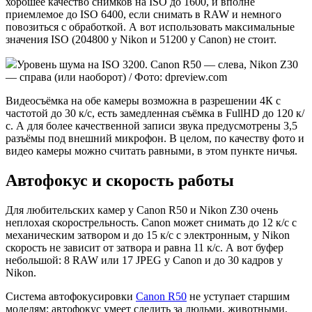
хорошее качество снимков на ISO до 1600, и вполне
приемлемое до ISO 6400, если снимать в RAW и немного
повозиться с обработкой. А вот использовать максимальные
значения ISO (204800 у Nikon и 51200 у Canon) не стоит.
Уровень шума на ISO 3200. Canon R50 — слева, Nikon Z30
— справа (или наоборот) / Фото: dpreview.com
Видеосъёмка на обе камеры возможна в разрешении 4К с
частотой до 30 к/с, есть замедленная съёмка в FullHD до 120 к/
с. А для более качественной записи звука предусмотрены 3,5
разъёмы под внешний микрофон. В целом, по качеству фото и
видео камеры можно считать равными, в этом пункте ничья.
Автофокус и скорость работы
Для любительских камер у Canon R50 и Nikon Z30 очень
неплохая скорострельность. Canon может снимать до 12 к/с с
механическим затвором и до 15 к/с с электронным, у Nikon
скорость не зависит от затвора и равна 11 к/с. А вот буфер
небольшой: 8 RAW или 17 JPEG у Canon и до 30 кадров у
Nikon.
Система автофокусировки
Canon R50
не уступает старшим
моделям: автофокус умеет следить за людьми, животными,