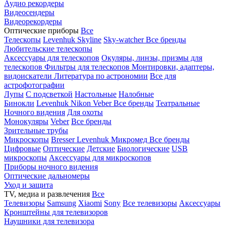
Аудио рекордеры
Видеосендеры
Видеорекордеры
Оптические приборы
Все
Телескопы
Levenhuk Skyline
Sky-watcher
Все бренды
Любительские телескопы
Аксессуары для телескопов
Окуляры, линзы, призмы для
телескопов
Фильтры для телескопов
Монтировки, адаптеры,
видоискатели
Литература по астрономии
Все для
астрофотографии
Лупы
С подсветкой
Настольные
Налобные
Бинокли
Levenhuk
Nikon
Veber
Все бренды
Театральные
Ночного видения
Для охоты
Монокуляры
Veber
Все бренды
Зрительные трубы
Микроскопы
Bresser
Levenhuk
Микромед
Все бренды
Цифровые
Оптические
Детские
Биологические
USB
микроскопы
Аксессуары для микроскопов
Приборы ночного видения
Оптические дальномеры
Уход и защита
TV, медиа и развлечения
Все
Телевизоры
Samsung
Xiaomi
Sony
Все телевизоры
Аксессуары
Кронштейны для телевизоров
Наушники для телевизора