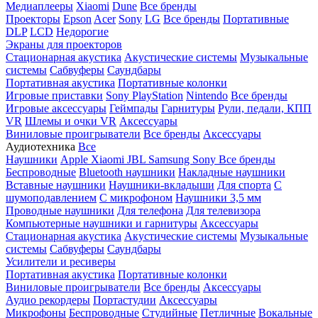
Медиаплееры
Xiaomi
Dune
Все бренды
Проекторы
Epson
Acer
Sony
LG
Все бренды
Портативные
DLP
LCD
Недорогие
Экраны для проекторов
Стационарная акустика
Акустические системы
Музыкальные
системы
Сабвуферы
Саундбары
Портативная акустика
Портативные колонки
Игровые приставки
Sony PlayStation
Nintendo
Все бренды
Игровые аксессуары
Геймпады
Гарнитуры
Рули, педали, КПП
VR
Шлемы и очки VR
Аксессуары
Виниловые проигрыватели
Все бренды
Аксессуары
Аудиотехника
Все
Наушники
Apple
Xiaomi
JBL
Samsung
Sony
Все бренды
Беспроводные
Bluetooth наушники
Накладные наушники
Вставные наушники
Наушники-вкладыши
Для спорта
С
шумоподавлением
С микрофоном
Наушники 3,5 мм
Проводные наушники
Для телефона
Для телевизора
Компьютерные наушники и гарнитуры
Аксессуары
Стационарная акустика
Акустические системы
Музыкальные
системы
Сабвуферы
Саундбары
Усилители и ресиверы
Портативная акустика
Портативные колонки
Виниловые проигрыватели
Все бренды
Аксессуары
Аудио рекордеры
Портастудии
Аксессуары
Микрофоны
Беспроводные
Студийные
Петличные
Вокальные