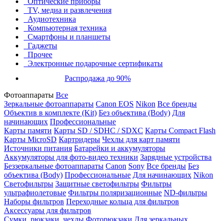
Оптические приборы
TV, медиа и развлечения
Аудиотехника
Компьютерная техника
Смартфоны и планшеты
Гаджеты
Прочее
Электронные подарочные сертификаты
Распродажа до 90%
Фотоаппараты
Все
Зеркальные фотоаппараты
Canon EOS
Nikon
Все бренды
Объектив в комплекте (Kit)
Без объектива (Body)
Для
начинающих
Профессиональные
Карты памяти
Карты SD / SDHC / SDXC
Карты Compact Flash
Карты MicroSD
Картридеры
Чехлы для карт памяти
Источники питания
Батарейки и аккумуляторы
Аккумуляторы для фото-видео техники
Зарядные устройства
Беззеркальные фотоаппараты
Canon
Sony
Все бренды
Без
объектива (Body)
Профессиональные
Для начинающих
Nikon
Светофильтры
Защитные светофильтры
Фильтры
ультрафиолетовые
Фильтры поляризационные
ND-фильтры
Наборы фильтров
Переходные кольца для фильтров
Аксессуары для фильтров
Сумки, рюкзаки, чехлы
Фоторюкзаки
Для зеркальных