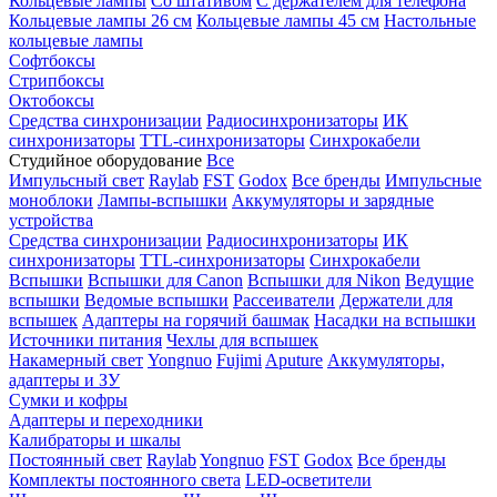
Кольцевые лампы
Со штативом
С держателем для телефона
Кольцевые лампы 26 см
Кольцевые лампы 45 см
Настольные
кольцевые лампы
Софтбоксы
Стрипбоксы
Октобоксы
Средства синхронизации
Радиосинхронизаторы
ИК
синхронизаторы
TTL-синхронизаторы
Синхрокабели
Студийное оборудование
Все
Импульсный свет
Raylab
FST
Godox
Все бренды
Импульсные
моноблоки
Лампы-вспышки
Аккумуляторы и зарядные
устройства
Средства синхронизации
Радиосинхронизаторы
ИК
синхронизаторы
TTL-синхронизаторы
Синхрокабели
Вспышки
Вспышки для Canon
Вспышки для Nikon
Ведущие
вспышки
Ведомые вспышки
Рассеиватели
Держатели для
вспышек
Адаптеры на горячий башмак
Насадки на вспышки
Источники питания
Чехлы для вспышек
Накамерный свет
Yongnuo
Fujimi
Aputure
Аккумуляторы,
адаптеры и ЗУ
Сумки и кофры
Адаптеры и переходники
Калибраторы и шкалы
Постоянный свет
Raylab
Yongnuo
FST
Godox
Все бренды
Комплекты постоянного света
LED-осветители