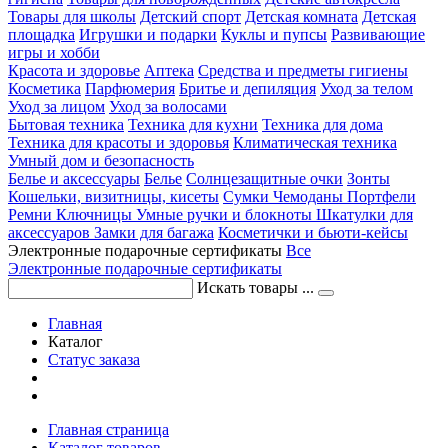
Товары для школы
Детский спорт
Детская комната
Детская
площадка
Игрушки и подарки
Куклы и пупсы
Развивающие
игры и хобби
Красота и здоровье
Аптека
Средства и предметы гигиены
Косметика
Парфюмерия
Бритье и депиляция
Уход за телом
Уход за лицом
Уход за волосами
Бытовая техника
Техника для кухни
Техника для дома
Техника для красоты и здоровья
Климатическая техника
Умный дом и безопасность
Белье и аксессуары
Белье
Солнцезащитные очки
Зонты
Кошельки, визитницы, кисеты
Сумки
Чемоданы
Портфели
Ремни
Ключницы
Умные ручки и блокноты
Шкатулки для
аксессуаров
Замки для багажа
Косметички и бьюти-кейсы
Электронные подарочные сертификаты
Все
Электронные подарочные сертификаты
Искать товары ...
Главная
Каталог
Статус заказа
Главная страница
Каталог товаров