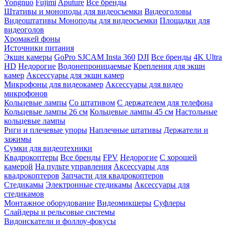
Yongnuo
Fujimi
Aputure
Все бренды
Штативы и моноподы для видеосъемки
Видеоголовы
Видеоштативы
Моноподы для видеосъемки
Площадки для
видеоголов
Хромакей фоны
Источники питания
Экшн камеры
GoPro
SJCAM
Insta 360
DJI
Все бренды
4K Ultra
HD
Недорогие
Водонепроницаемые
Крепления для экшн
камер
Аксессуары для экшн камер
Микрофоны для видеокамер
Аксессуары для видео
микрофонов
Кольцевые лампы
Со штативом
C держателем для телефона
Кольцевые лампы 26 см
Кольцевые лампы 45 см
Настольные
кольцевые лампы
Риги и плечевые упоры
Наплечные штативы
Держатели и
зажимы
Сумки для видеотехники
Квадрокоптеры
Все бренды
FPV
Недорогие
С хорошей
камерой
На пульте управления
Аксессуары для
квадрокоптеров
Запчасти для квадрокоптеров
Стедикамы
Электронные стедикамы
Аксессуары для
стедикамов
Монтажное оборудование
Видеомикшеры
Суфлеры
Слайдеры и рельсовые системы
Видоискатели и фоллоу-фокусы