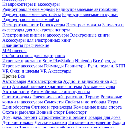
Квадрокоптеры и аксессуары
Радиоуправляемые модели
Радиоуправляемые автомобили
Радиоуправляемые вертолёты
Радиоуправляемые игрушки
Радиоуправляемые самолёты
Электротранспорт
Гироскутеры
Электросамокаты
Запчасти и
аксессуары для электротранспорта
Электронные книги и аксессуары
Электронные книги
Аксессуары для электронных книг
Планшеты графические
MP3 плееры
Стабилизаторы для смартфонов
Игровые приставки
Sony PlayStation
Nintendo
Все бренды
Игровые аксессуары
Геймпады
Гарнитуры
Рули, педали, КПП
VR
Очки и шлемы VR
Аксессуары
Прочее
Все
Автотовары
Автоэлектроника
Аудио- и видеотехника для
авто
Автомобильные охранные системы
Автоаксессуары
Автозапчасти
Автомобильные инструменты
Спорт и отдых
Электрический транспорт
Туризм
Роликовые
коньки и аксессуары
Самокаты
Скейты и лонгборды
Игры
Единоборства
Фитнес и тренажеры
Командные виды спорта
Охота и рыбалка
Водный спорт
Велоспорт
Дом, дача, ремонт
Строительство и ремонт
Товары для дома
Детские товары
Детские коляски
Питание и кормление
Уход и
гигиена
Товары для новорождённых
Детские автокресла