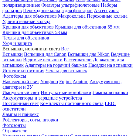
поляризационные
Фильтры ультрафиолетовые
Наборы
фильтров
Переходные кольца для фильтров
Аксессуары
Адаптеры для объективов
Макрокольца
Переходные кольца
Удлинительные кольца
Крышки для объективов
Крышки для объективов 55 мм
Крышки для объективов 58 мм
Чехлы для объективов
Уход и защита
Вспышки, источники света
Все
Вспышки
Вспышки для Canon
Вспышки для Nikon
Ведущие
вспышки
Ведомые вспышки
Рассеиватели
Держатели для
вспышкек
Адаптеры на горячий башмак
Насадки на вспышки
Источники питания
Чехлы для вспышек
Фотобоксы
Накамерный свет
Yongnuo
Fujimi
Aputure
Аккумуляторы,
адаптеры и ЗУ
Импульсный свет
Импульсные моноблоки
Лампы-вспышки
Аккумуляторы и зарядные устройства
Постоянный свет
Комплекты постоянного света
LED-
осветители
Лампы и пайрекс
Рефлекторы, соты, шторки
Фотозонты
Отражатели