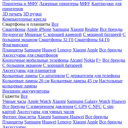
Принтеры и МФУ
Лазерные принтеры
МФУ
Картриджи для
принтеров
3D печать
3D ручки
Компьютерные кресла
Смартфоны и планшеты
Все
Смартфоны
Apple iPhone
Samsung
Xiaomi
Realme
Все бренды
Недорогие
Мощные
С хорошей камерой
С мощной батареей
С
большим экраном
Смартфоны 32 Гб
Смартфоны 64 Гб
Флагманские
Планшеты
Samsung
Huawei
Lenovo
Xiaomi
Apple
Все бренды
Аксессуары для смартфонов
Кнопочные мобильные телефоны
Alcatel
Nokia
F+
Все бренды
С большим экраном
С хорошей батареей
Аксессуары для планшетов
Кольцевые лампы
Со штативом
C держателем для телефона
Кольцевые лампы 26 см
Кольцевые лампы 45 см
Настольные
кольцевые лампы
Внешние аккумуляторы
Гаджеты
Все
Умные часы
Apple Watch
Xiaomi
Samsung Galaxy Watch
Huawei
Все бренды
C измерением давления
C GPS
C NFC
C sim
картой
Аксессуары для умных часов
Фитнес браслеты
Xiaomi
Samsung
Huawei
Все бренды
Планшеты
Samsung
Huawei
Lenovo
Xiaomi
Apple
Все бренды
Аксессуары