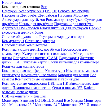
Настольные
Компьютерная техника
Все
Ноутбуки
Acer
Apple
Asus
Dell
HP
Lenovo
Все бренды
Недорогие
Для учебы
Для работы
Игровые
Мощные
Аксессуары для ноутбуков
Рюкзаки для ноутбуков
Сумки для
ноутбуков
Чехлы для ноутбуков
Подставки для ноутбука
Адаптеры USB портов
Блоки питания для ноутбуков
Прочие
аксессуары для ноутбуков
Сетевое оборудование
Роутеры и маршрутизаторы
Коммутаторы
Сетевые адаптеры
Персональные компьютеры
Комплектующие для ПК, ноутбуков
Процессоры для
компьютера
Кулеры и системы охлаждения
Материнские
платы
Оперативная память (RAM)
Видеокарты
Жесткие
диски, SSD
Звуковые карты
Блоки питания для компьютера
Корпуса для компьютеров
Компьютерная периферия
Клавиатуры
Комплекты мышь и
клавиатура
Компьютерные мыши
Коврики для мыши
Веб
камеры
Компьютерные наушники и гарнитуры
Компьютерные микрофоны
ИБП для ПК
Внешние жесткие
диски
Планшеты графические
Очки и шлемы VR
Кабели,
разъемы, переходники
USB-накопители и флэшки
Мониторы
Samsung
LG
DELL
Xiaomi
Все бренды
Мониторы
22 "
Мониторы 23 "
Мониторы 24 "
Мониторы 27 "
Игровые