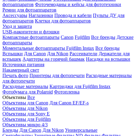
фотоаппаратов
Фоточемоданы и кейсы для фототехники
Ремни для фотоаппаратов
Аксессуары
Наглазники
Провода и кабели
Пульты ДУ для
фотоаппаратов
Клетки для фотоаппаратов
Уход и защита
USB-накопители и флэшки
Компактные фотоаппараты
Canon
Fujifilm
Все бренды
Детские
фотоаппараты
Моментальные фотоаппараты
Fujifilm Instax
Все бренды
Вспышки
Для Canon
Для Nikon
Рассеиватели
Держатели для
вспышек
Адаптеры на горячий башмак
Насадки на вспышки
Источники питания
Накамерный свет
Печать фото
Принтеры для фотопечати
Расходные материалы
для фотопечати
Расходные материалы
Картриджи для Fujifilm Instax
Фотобумага для Polaroid
Фотопленка
Объективы
Все
Объективы для Canon
Для Canon EF/EF-s
Объективы для Nikon
Объективы для Sony E
Объективы для Fujifilm
Объективы микро 4/3
Бленды
Для Canon
Для Nikon
Универсальные
Светофильтры
Защитные фильтры
ND-фильры
Фильтры