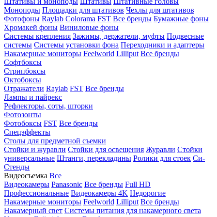
Штативы и моноподы
Штативы
Штативные головы
Моноподы
Площадки для штативов
Чехлы для штативов
Фотофоны
Raylab
Colorama
FST
Все бренды
Бумажные фоны
Хромакей фоны
Виниловые фоны
Системы крепления
Зажимы, держатели, муфты
Подвесные
системы
Системы установки фона
Переходники и адаптеры
Накамерные мониторы
Feelworld
Lilliput
Все бренды
Софтбоксы
Стрипбоксы
Октобоксы
Отражатели
Raylab
FST
Все бренды
Лампы и пайрекс
Рефлекторы, соты, шторки
Фотозонты
Фотобоксы
FST
Все бренды
Спецэффекты
Столы для предметной съемки
Стойки и журавли
Стойки для освещения
Журавли
Стойки
универсальные
Штанги, перекладины
Ролики для стоек
Си-
Стенды
Видеосъемка
Все
Видеокамеры
Panasonic
Все бренды
Full HD
Профессиональные
Видеокамеры 4K
Недорогие
Накамерные мониторы
Feelworld
Lilliput
Все бренды
Накамерный свет
Системы питания для накамерного света