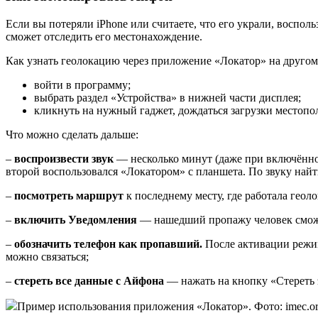
Если вы потеряли iPhone или считаете, что его украли, воспо
сможет отследить его местонахождение.
Как узнать геолокацию через приложение «Локатор» на другом 
войти в программу;
выбрать раздел «Устройства» в нижней части дисплея;
кликнуть на нужный гаджет, дождаться загрузки местопо
Что можно сделать дальше:
–
воспроизвести звук
— несколько минут (даже при включённом
второй воспользовался «Локатором» с планшета. По звуку найт
–
посмотреть маршрут
к последнему месту, где работала геоло
–
включить Уведомления
— нашедший пропажу человек сможе
–
обозначить телефон как пропавший.
После активации режим
можно связаться;
–
стереть все данные с Айфона
— нажать на кнопку «Стереть 
Пример использования приложения «Локатор». Фото: imec.o