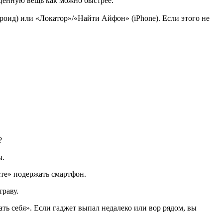
 ценную вещь как можно быстрее.
роид) или «Локатор»/«Найти Айфон» (iPhone). Если этого не
?
ы.
мате» подержать смартфон.
траву.
ть себя». Если гаджет выпал недалеко или вор рядом, вы