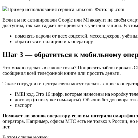
Пример использования сервиса i.mi.com. Фото: upi.com
Если вы не активировали Google или Mi аккаунт на своём смар
доступны, так как гаджет не привязан к учётной записи. В это
поменять пароли от всех соцсетей, мессенджеров, учётны
обратиться в полицию и к оператору.
Шаг 3 — обратиться к мобильному опе
Что можно сделать в салоне связи? Попросить заблокировать С
сообщения всей телефонной книге или просить деньги.
Также сотрудники центра связи могут сделать запрос к операто
IMEI код. Это 16 цифр, которые нанесены на коробку тел
договор (о покупке сим-карты). Обычно без договора отк
паспорт.
Поможет ли звонок оператору, если вы потеряли смартфон 
оператора. Например, офисы МТС есть не только в России, но 
нет.
В этом случае можно: