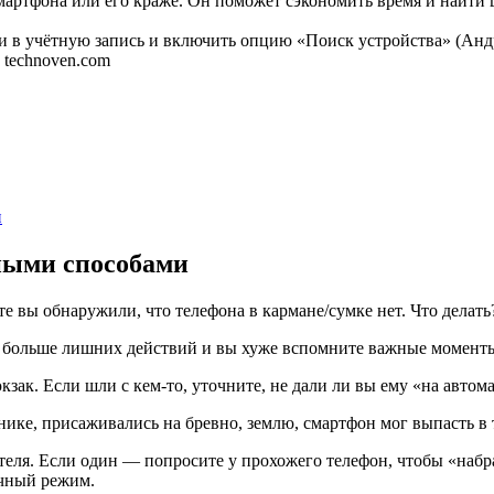
 смартфона или его краже. Он поможет сэкономить время и найти
и в учётную запись и включить опцию «Поиск устройства» (Анд
 technoven.com
и
ными способами
те вы обнаружили, что телефона в кармане/сумке нет. Что делать
м больше лишних действий и вы хуже вспомните важные момент
юкзак. Если шли с кем-то, уточните, не дали ли вы ему «на авто
нике, присаживались на бревно, землю, смартфон мог выпасть в 
теля. Если один — попросите у прохожего телефон, чтобы «набра
учный режим.