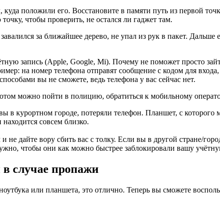
м
, куда положили его. Восстановите в памяти путь из первой точк
 точку, чтобы проверить, не остался ли гаджет там.
авалился за ближайшее дерево, не упал из рук в пакет. Дальше е
ётную запись (Apple, Google, Mi). Почему не поможет просто за
мер: на номер телефона отправят сообщение с кодом для входа,
способами вы не сможете, ведь телефона у вас сейчас нет.
потом можно пойти в полицию, обратиться к мобильному операто
вы в курортном городе, потеряли телефон. Планшет, с которого 
и находится совсем близко.
е дайте вору сбить вас с толку. Если вы в другой стране/город
ужно, чтобы они как можно быстрее заблокировали вашу учётную
 в случае пропажи
 ноутбука или планшета, это отлично. Теперь вы сможете воспол