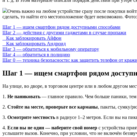
и т. д. В этом материале описали порядок действий при утере
Очень важно на любом устройстве сразу после покупки войт
сделать, то найти его местоположение будет невозможно. Фото:
Шаг 1 — ищем смартфон рядом доступными способами
Шаг 2 — действия с другими гаджетами в случае пропажи
Как заблокировать Айфон
Как заблокировать Андроид
Шаг 3 — обратиться к мобильному оператору
Шаг 4 — обратиться в полицию
Шаг 0 — техника безопасности: как защитить телефон от краж
Шаг 1 — ищем смартфон рядом доступ
На улице, во дворе, в торговом центре или в любом другом мес
1.
Не паниковать
— главное правило. Чем больше паники, те
2.
Стойте на месте, проверьте все карманы
, пакеты, сумку/р
3.
Осмотрите местность
в радиусе 1–2 метров. Если вы на пик
4.
Если вы не один — наберите свой номер
с устройства прия
услышите вызов. Конечно, при условии, что не включён беззв