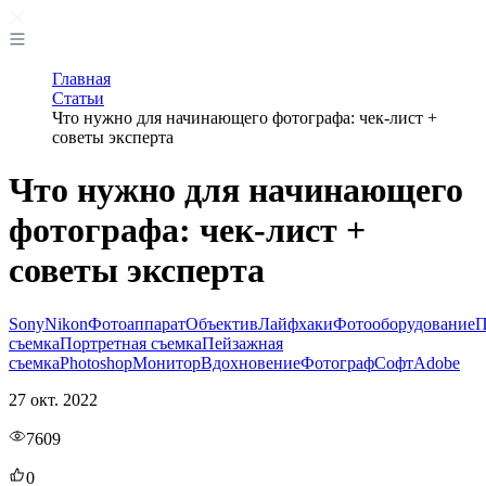
Главная
Статьи
Что нужно для начинающего фотографа: чек-лист +
советы эксперта
Что нужно для начинающего
фотографа: чек-лист +
советы эксперта
Sony
Nikon
Фотоаппарат
Объектив
Лайфхаки
Фотооборудование
П
съемка
Портретная съемка
Пейзажная
съемка
Photoshop
Монитор
Вдохновение
Фотограф
Софт
Adobe
27 окт. 2022
7609
0