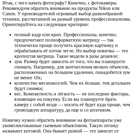
Итак, с чего начать фотографу? Конечно, с фотокамеры.
Рекомендуем обратить внимание на продукты Nikon или
Canon. У производителей огромный выбор разнообразной
техники, рассчитанной на разный уровень профессионализма.
Ориентируйтесь на следующие критерии:
полный кадр или кроп. Профессионалы, конечно,
предпочитают полноформатную матрицу — так
технически проще получить красивую картинку и
обрабатывать её потом легче. Но выбор новичка — это
кропнутая матрица. Такие модели в разы дешевле;
зум. Размер будет зависеть от того, что вы планируете
снимать. Например, для запечатления мелких объектов,
расположенных на большом удалении, понадобится зум
не менее 10х;
количество мегапикселей. Чем их больше, тем детальнее
будут снимки;
вес. Компактность и лёгкость — не последние факторы,
влияющие на покупку. Если вы планируете брать
камеру с собой везде — носить её будет куда проще, чем
громоздкую аппаратуру, да еще и со штативом.
Новичку нужно обратить внимание на фотоаппараты уже
укомплектованные съемным объективом. Такую оптику
называют китовой. Она бывает разной — это зависит от